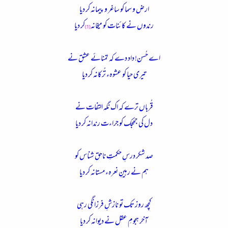
ارض و سما کو ساغر و پیمانہ کر دیا
رندوں نے کائنات کو میخانہ
کر دیا
(1)
اے حُسن! داد دے کہ تمنائے عشق نے
تیری حیا کو عشوہء تُرکانہ کر دیا
قُرباں ترے کہ اک نگہ التفات نے
دل کی جھِجک کو جراءت رندانہ کر دیا
صد شکر درسِ حکمتِ ناحق شناس کو
ہم نے رہینِ نعرہء مستانہ کر دیا
کچھ روز تک تو نازشِ فرزانگی رہی
آخر ہجومِ عقل نے دیوانہ کر دیا