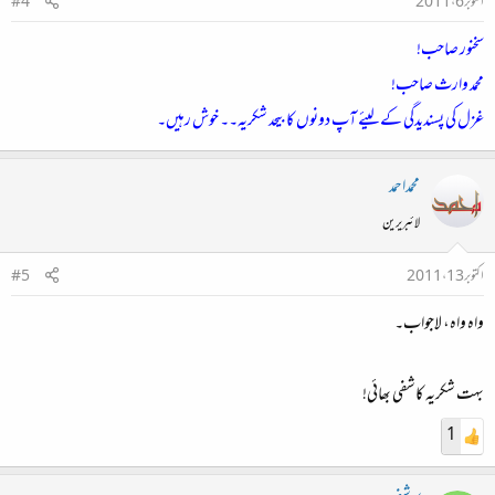
اکتوبر 6، 2011
#4
سخنور صاحب!
محمد وارث صاحب!
غزل کی پسندیدگی کے لیئے آپ دونوں کا بیحد شکریہ۔۔ خوش رہیں۔
محمداحمد
لائبریرین
اکتوبر 13، 2011
#5
واہ واہ، لاجواب۔
بہت شکریہ کاشفی بھائی!
1