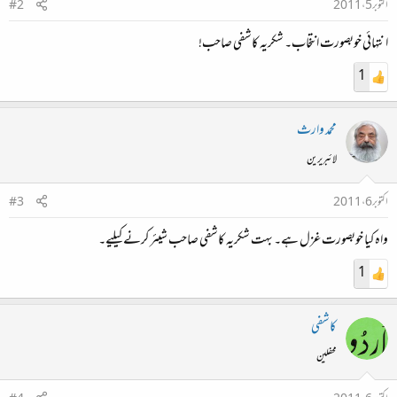
اکتوبر 5، 2011
#2
انتہائی خوبصورت انتخاب۔ شکریہ کاشفی صاحب!
1
محمد وارث
لائبریرین
اکتوبر 6، 2011
#3
واہ کیا خوبصورت غزل ہے۔ بہت شکریہ کاشفی صاحب شیئر کرنے کیلیے۔
1
کاشفی
محفلین