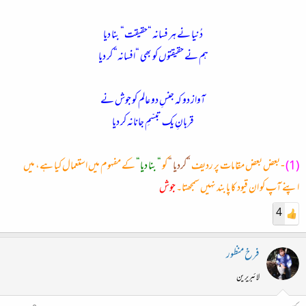
دُنیا نے ہر فسانہ “حقیقت“ بنا دیا
ہم نے حقیقتوں کو بھی “افسانہ“ کر دیا
آواز دو کہ جنسِ دو عالم کو جوش نے
قربانِ یک تبسّمِ جانانہ کر دیا
(1)
- بعض بعض مقامات پر ردیف
“کردیا “
کو
“ بنا دیا“
کے مفہوم میں استعمال کیا ہے، میں
اپنے آپ کو ان قیود کا پابند نہیں سمجھتا۔
جوش
4
فرخ منظور
لائبریرین