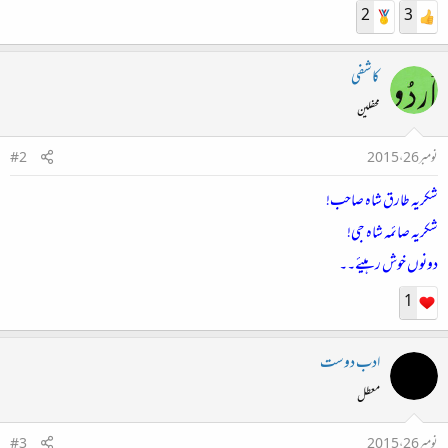
2
3
کاشفی
محفلین
نومبر 26، 2015
#2
شکریہ طارق شاہ صاحب!
شکریہ صائمہ شاہ جی!
دونوں خوش رہیئے۔۔
1
ادب دوست
معطل
نومبر 26، 2015
#3