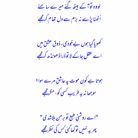
لو وہ تو آکے بیٹھ گئے میرے سامنے
اُٹھنا پڑے نہ بزم سے دل تھام کر مجھے
کھویا گیا ہوں بےخودیءِ ذوقِ عشق میں
اے عقل جاکے لا تو ذرا ڈھونڈھ کر مجھے
ہوتا ہے کون موت پہ عاشق مرے سوا؟
سوجھا نہ یہ فریب کسی کو، مگر مجھے
"اے روشنیِ طبع تو برمن بلاشدی"
پھر یہ نہیں تو کھاگئی کس کی نظر مجھے