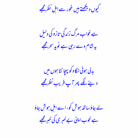
کیوں دیکھتے ہیں غور سے اہلِ نظر مجھے
ہے خوابِ مرگ زندگیِ تازہ کی دلیل
یہ شام دے رہی ہے نویدِ سحر مجھے
بدلی ہوئی نگاہ کو پہچانتا ہوں میں
دینے لگے پھر آپ فریبِ نظر مجھے
لے جاؤ ساتھ ہوش کو، اے اہلِ ہوش جاؤ
ہے خوب اپنی بےخبری کی خبر مجھے