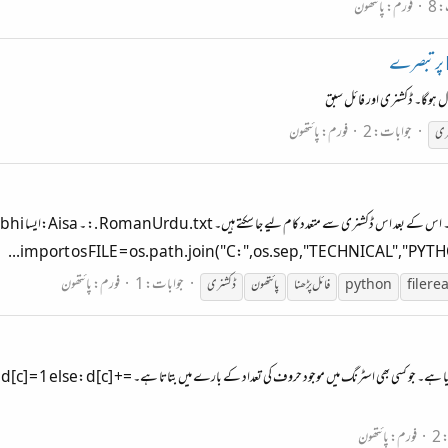
 8
فورم:
پائتھون
ل ہوگا۔ ڈکشنری اور فائل سبق
جوابات: 2
فورم:
پائتھون
ری
جوابات: 1
فورم:
پائتھون
file re
python
فائل پڑھنا
پائتھون
ڈکشنری
ڈکشنری کا استعمال بطور شمار کنندہ (counter) ذیل میں ایک فنکشن
2
فورم:
پائتھون