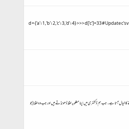
ی مدد سے اسے مدون (modify) یا update کر سکتے ہیں۔ مثلاً : >>> d = {'a':1,'b':2,'c':3,'d':4} >>> d['c']=33 # Update c's value in dictioary >>>
 ڈکشنری دیکھنے کا خیال آتا ہے۔ جب ہم ڈکشنری میں اپنا مطلوبہ لفظ ڈھونڈتے ہیں اور جب وہ لفظ (جو