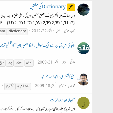
Dictionary کی مشقیں
مشق
{'U':2,'R':1,'D':1,'W':2,'E':2,'B':1,'LL':2}
محب علوی
لڑی
اکتوبر 22، 2012
ram
dictionary
پنجابی اہلِ زبان سے ایک سوال: لفظ "میزبان" کا لفظی ترجم
۔۔۔
فاتح
لڑی
اکتوبر 31، 2009
مہمان
میزبان
پرونا
پنجاب
نئی ڈکشنری - امجد اسلام امجد
محمدصابر
لڑی
اکتوبر 18، 2009
ج
امجد اسلام امجد
ڈکشنری
آن‌لائن اردو لغات
ز