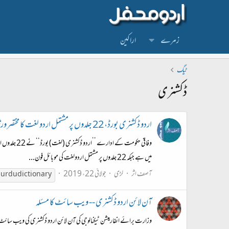
زمرے
اراکین
ٹیگ
ڈکشنری
اردو ڈکشنری بورڈ، 22 جلدوں پر مشتمل اردو لغت کا مختصر ورژن تیار - نئے الفاظ شامل
میں ہے جبکہ 22 جلدوں پر مشتمل اردولغت کی موبائل فون...
آصف اثر
لڑی
جولائی 22، 2019
urdu dictionary
آن لائن اردو ڈکشنری -- ویب سائٹ کا مسئلہ
وزارت برائے انفارمیشن ٹیکنالوجی کی آن لائن اردو ڈکشنری کی ویب سائٹ کبھی چلتی ہے، اور کبھی runtime error دیتی ہے- ابھی اس وقت کام نہیں کر رہی ہے- مجھے یہ ڈکشنری 