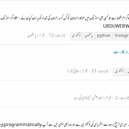
URDUWEB WELL 
جوابات: 12
فورم:
پائتھون
histog
python
پائتھون
ڈکشنری
ہ درکار ہے
جوابات: 51
فورم:
پنجابی فورم
ی
ڈکشنری
وابات: 2
فورم:
انفارمیشن ٹیکنالوجی کی دنیا