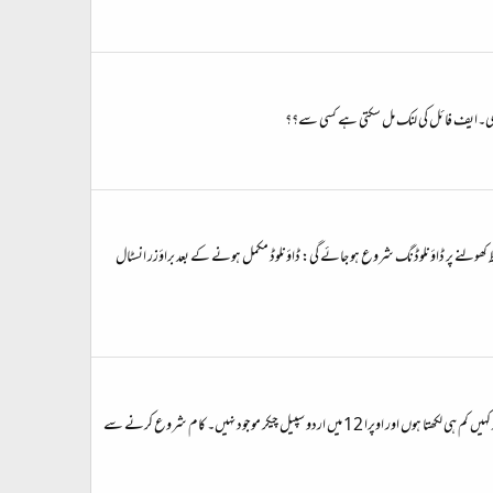
ط کھولنے پر ڈاؤنلوڈنگ شروع ہو جائے گی: ڈاؤنلوڈ مکمل ہونے کے بعد براؤزر انسٹال
پچھلے کئی دنوں سے میں اردو سپیل چیکر کی ڈکشنری (فہرستِ الفاظ) تیار کرنے پر کام کر رہا ہوں۔ اس سے پہلے کبھی اس کام کا خیال اس لئے نہیں آیا تھا کیونکہ میں اردو میں سوائے محفل کے اور کہیں کم ہی لکھتا ہوں اور اوپرا 12 میں اردو سپیل چیکر موجود نہیں۔ کام شروع کرنے سے