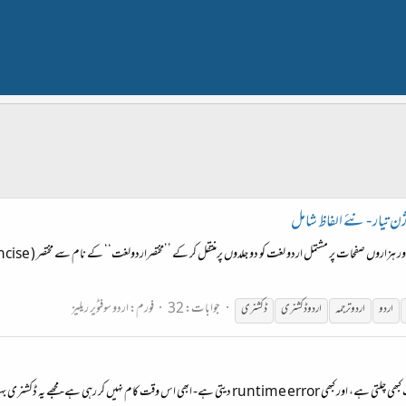
جوابات: 32
فورم:
اردو سوفٹویر ریلیز
اردو
اردو ترجمہ
اردو
ڈکشنری
ڈکشنری
بہت کارآمد لگتی ہے- کیا اس کا کوئی آف لائن ورژن ہے؟