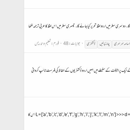
گا۔ دوسری سطر میں اردو لفظ تحریر کیا جائے گا۔ تیسری سطر میں اس لفظ کا عربی ترجمہ لکھا
جوابات: 48
فورم:
تعلیم و تدریس
د اسامہ سَرسَری
چار زبانیں
ڈکشنری
ی کے ایک پراجیکٹ کے سلسلے میں ہمیں اردو ڈکشنریوں کے الفاظ کی فہرست ٹائپ کروانی
1.1 ۔ یہ ایک چھوٹا سا کوڈ ہے جو کسی بھی لسٹ کے ارکان کی مدد سے ڈکشنری بناتا ہے۔ >>> L = ['a','b','c','d','e','f','g','h','i','j','k','l','m','n'] >>> d = {} >>> for i in range(0,(len(x1)-1),2): x2[x3[i]] = x4[i+1] اس کا