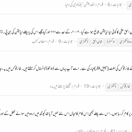
جوابات: 6
فورم:
انفارمیشن ٹیکنالوجی کی دنیا
ری
؟ اور کیا مجھے اس کی یا پہلے ایڈیشن کی ہی پی۔ڈی۔ایف فائل کی لنک مل سکتی ہے کسی سے؟؟
جوابات: 9
فورم:
مطالعہ کتب
ردو
ڈکشنری
اوکسفرڈ
شان الحق
ڈکشنری
فائر فوکس کی لغت (سپیل چیکر) تیار کی ہے۔ اسے آپ یہاں سے ڈاؤنلوڈ/انسٹال کر سکتے ہیں۔ فائرفوکس میں یہ رب
جوابات: 19
فورم:
لکھنے پڑھنے میں مدد
فائرفوکس
ڈکشنری
جوابات: 41
فورم:
اردو لغت پراجیکٹ‌