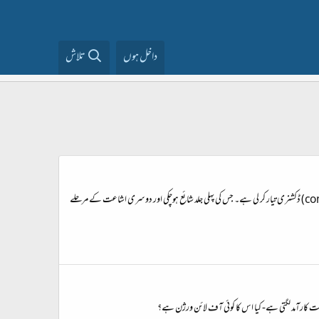
داخل ہوں
تلاش
وفاقی حکومت کے ادارے ’’اردو ڈکشنری (لغت) بورڈ‘‘ نے 22 جلدوں اور ہزاروں صفحات پر مشتمل اردو لغت کو دو جلدوں پرمنتقل کر کے ’’مختصراردولغت‘‘ کے نام سے مختصر ( concise) ڈکشنری تیار کر لی ہے۔ جس کی پہلی جلد شائع ہوچکی اور دوسری اشاعت کے مرحلے