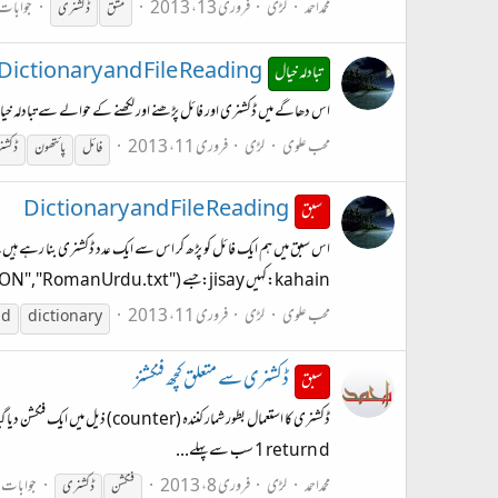
محمداحمد
لڑی
فروری 13، 2013
جوابات:
مشق
ڈکشنری
Dictionary and File Reading پر تبصرے
تبادلہ خیال
اس دھاگے میں ڈکشنری اور فائل پڑھنے اور لکھنے کے حوالے سے تبادلہ خیا
محب علوی
لڑی
فروری 11، 2013
فائل
پائتھون
ڈکشن
Dictionary and File Reading
سبق
kahain:کہیں jisay:جسے import os FILE = os.path.join("C:",os.sep,"TECHNICAL","PYTHON","RomanUrdu.txt")...
محب علوی
لڑی
فروری 11، 2013
ad
dictionary
ڈکشنری سے متعلق کچھ فنکشنز
سبق
1 return d سب سے پہلے...
محمداحمد
لڑی
فروری 8، 2013
جوابات: 
فنکشن
ڈکشنری