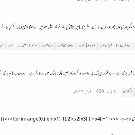
و چار زبانوں (اردو،عربی،فارسی،انگریزی) میں پیش کیا جائے گا۔ پہلی سطر میں اردو لفظ کا منبع و ماخذ ذکر کیا جائے 
اردو عربی فارسی انگریزی لغت
اردو عربی لغت
اردو فارسی لغت
اردو لغت
سرسری معلومات
لغت
محم
ت آن پڑی ہے، بے فکر رہیے کہ مالی اعانت ہر گز درکار نہیں بلکہ ٹائپنگ میں مدد کا ذکر ہے۔ اردو ویب لائبریر
جوابات: 460
فورم:
استقبالیہ
ڈکشنری