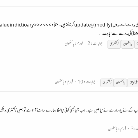
Updating a Dictionary ہم کسی بھی ڈکشنری کی کنجی (key ) ک
جوابات: 2
فورم:
پائتھون
پائتھون
ڈکشنری
جوابات: 10
فورم:
پائتھون
pyt
پائتھون
ڈکشنری
) ڈکشنری (Dictionary) یا لغت کا لفظ آپ کے لئے یا ہمارے لئے نیا نہیں ہے۔ جب بھی کبھی کوئی نیا لفظ ہمارے سامنے آتا ہے تو ہمیں
: 3
فورم:
پائتھون