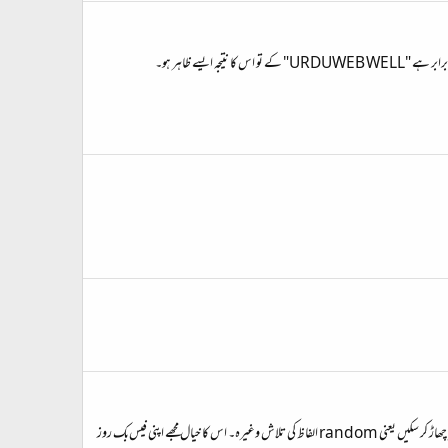
اس دھاگے میں ڈکشنری کے متعلق مشقیں ہوں گی۔ پہلی مشق : ایک ایسا پروگرام لکھنا ہے جو کسی بھی اسٹرنگ میں موجود حروف کو گن کر ہر حرف کی تعداد کو پرنٹ کیا جائے ۔ مثلا اگر اسٹرنگ برابر ہے "URDUWEB WELL" کے تو اس کا نتیجہ ایسے ظاہر ہو۔
اس تھریڈ کا مقصد اچھی معیاری آن‌لائن اردو لغات کے لنک اکٹھے کرنا ہے۔ میری ترجیح اردو سے انگریزی کی ڈکشنری ہے اور وہ بھی ایسی جن سے آپ programmatically چیڑ چھاڑ کر سکیں یعنی random الفاظ کی تلاش وغیرہ۔ اس کا خیال مجھے اپنی فیس‌بک روز