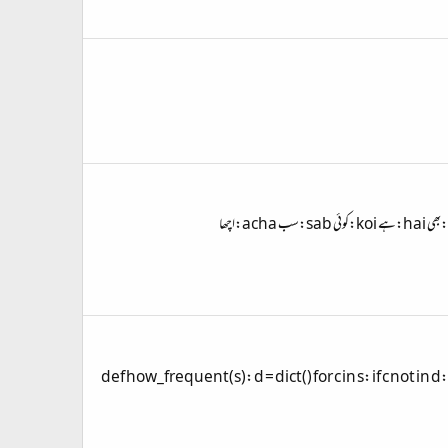
اس سبق میں ہم ایک فائل کو پڑھ کر اس سے ایک عدد ڈکشنری بنا رہے ہیں۔ اس کے بعد اس ڈکشنری سے متعدد کام لیے جا سکتے ہیں۔ RomanUrdu.txt .: ۔ Aisa:ایسا bhi:بھی hai:ہے koi:کوئی sab:سب acha:اچھا
 دیا گیا ہے۔ جو کسی بھی اسٹرنگ میں موجود حروف کی تعداد کے بارے میں بتاتا ہے۔ def how_frequent(s): d = dict() for c in s: if c not in d: d[c] = 1 else: d[c] +=