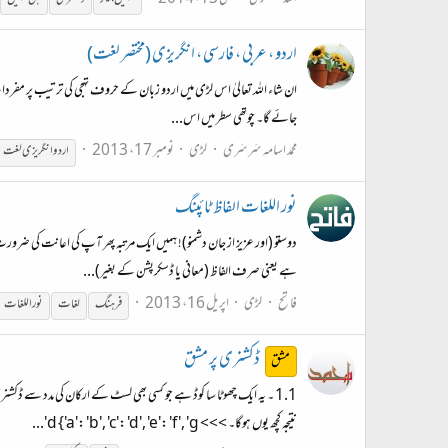
اردو ، عربی ، فارسی ، انگریزی (مختصر لغت)
ان شاء اللہ تعالیٰ اس لڑی میں اردو زبان کے حروف تہجی کی ترتیب پر مفردات ک
جائے گا۔ چوتھی سطر میں اس...
محمد اسامہ سَرسَری
لڑی
نومبر 17، 2013
اردو انگریزی لغت
نور اللغات الفاظ ٹائپنگ
دوستو (اور عزیز از جان دشمنو)! ہمیں ایک مرتبہ پھر آپ کی اعانت کی ضرور
ہے یعنی صرف الفاظ (معانی یا ڈسکرپشن کے بغیر)...
فاتح
لڑی
اپریل 16، 2013
فرہنگ
لغات
نور اللغات
ڈکشنری پر مشق
مشق
نتیجہ کچھ یوں ہوگا۔ >>> d {'a': 'b', 'c': 'd', 'e': 'f', 'g'...