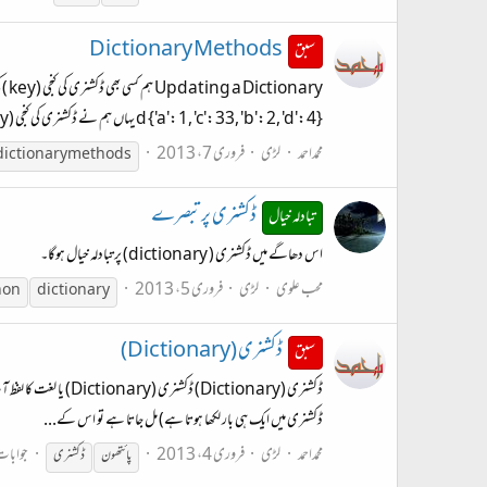
Dictionary Methods
سبق
d {'a': 1, 'c': 33, 'b': 2, 'd': 4} یہاں ہم نے ڈکشنری کی کنجی (key) کی مدد سے اسے اپڈیٹ...
محمداحمد
لڑی
فروری 7، 2013
dictionary methods
ڈکشنری پر تبصرے
تبادلہ خیال
اس دھاگے میں ڈکشنری ( dictionary) پر تبادلہ خیال ہوگا۔
محب علوی
لڑی
فروری 5، 2013
hon
dictionary
ڈکشنری (Dictionary)
سبق
ڈکشنری (Dictionary
ڈکشنری میں ایک ہی بار لکھا ہوتا ہے) مل جاتا ہے تو اس کے...
محمداحمد
لڑی
فروری 4، 2013
جوابات
پائتھون
ڈکشنری