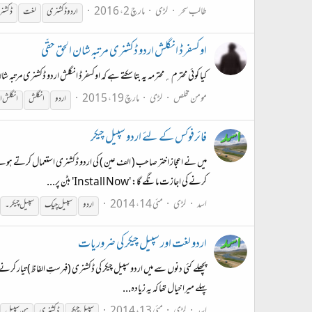
طالب سحر
لڑی
مارچ 2، 2016
اردو
ڈکشنری
لغت
ڈکشن
اوکسفرڈ انگلش اردو ڈکشنری مرتبہ شان الحق حقّی
کیا کوئی محترم؍محترمہ یہ بتا سکتے ہے کہ اوکسفرڈ انگلش اردو ڈکشنری مرتبہ شان الحق حقّی کا کوئی نیا ایڈیشن شائع ہوا ہے کیا ،۲۰۰۳ء کے بعد سے؟؟
مومن مخلص
لڑی
مارچ 19، 2015
اردو
انگلش
انگلش ا
فائرفوکس کے لئے اردو سپیل چیکر
میں نے اعجاز اختر صاحب ( الف عین ) کی اردو ڈکشنری استعمال کرتے ہوئے 
کرنے کی اجازت مانگے گا: 'Install Now' بٹن پر...
اسد
لڑی
مئی 14، 2014
اردو
سپیل چیک
سپیل چیکر۔
اردو لغت اور سپیل چیکر کی ضروریات
پہلے میرا خیال تھا کہ یہ زیادہ...
اسد
لڑی
مئی 13، 2014
سپیل چیکر
ڈکشنری
ہن سپیل