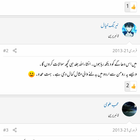
1
ء
نیرنگ خیال
لائبریرین
فروری 21، 2013
#2
میں اس دھاگے کو دیکھ رہا ہوں۔ انشاءاللہ جلد ہی کچھ سوالات کروں گا۔
ویسے یہ رومن سے اردو میں بدلنے والی مثال کمال دی ہے۔ بہت عمدہ۔
2
محب علوی
لائبریرین
فروری 21، 2013
#3