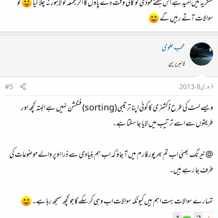
شکریہ میں امید ہے اس ہفتے موذی کو کافی وقت دے پاؤں گا اگر جمعہ کو لاہور نہ چلا گیا
تو
سوالات آتے رہیں گے
محب علوی
لائبریرین
فروری 8، 2013
#5
ویسے لسٹ کی طرح ڈکشنری کا کوئی اپنا ترتیبی (sorting) فنکشن نہیں ہے البتہ کچھ اور
طریقوں سے اسے ترتیب میں لایا جا سکتا ہے۔
@نیرنگ بھئی اب تم بھرپور فارم میں آ جاؤ کہ اب ہم بنیادی سے ذرا اوپر والے موضوعات کی
طرف جا رہے ہیں۔
تمہارے سوالات بہت اہم ہیں کیونکہ سوالات اب وہی کر سکے گا جو کچھ سمجھ رہا ہے۔