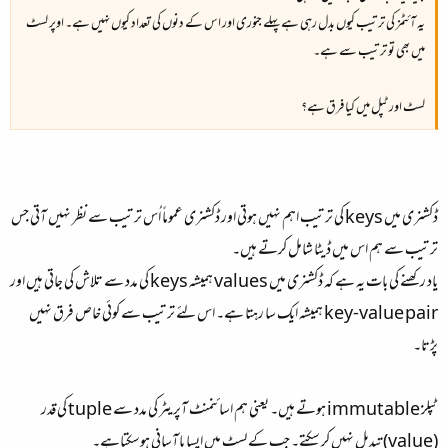
یہ آئٹمز کی ترتیب کیوں بدل رہی ہے پہلے جنوری اور اس کے دنوں کی تعداد کیوں نہیں ہے۔ اوپر لسٹ
میں بھی تو ترتیب سے ہے۔
لسٹ اور ٹپل میں کیا فرق ہے؟
ڈکشنری میں keys کی ترتیب اہم نہیں ہوتی اور ڈکشنری عموماً اُس ترتیب سے نظر نہیں آتی جس
ترتیب سے ہم اس میں ڈیٹا شامل کرتے ہیں۔​
یاد رکھنے کی بات یہ ہے کہ ڈکشنری میں values ہمیشہ keys کی مدد سے تلاش کی جاتی ہیں اور
key-value pair ہمیشہ ایک سا رہتا ہے۔ اس لئے ترتیب سے کوئی خاص فرق نہیں
پڑتا۔​
ٹپلز immutable ہوتے ہیں۔ یعنی ہم اسائنمنٹ آپریٹر کی مدد سے tuple کی قدر
(value) تبدیل نہیں کر سکتے۔ جب کے لسٹ میں ایسا باآسانی ہوسکتاہے۔