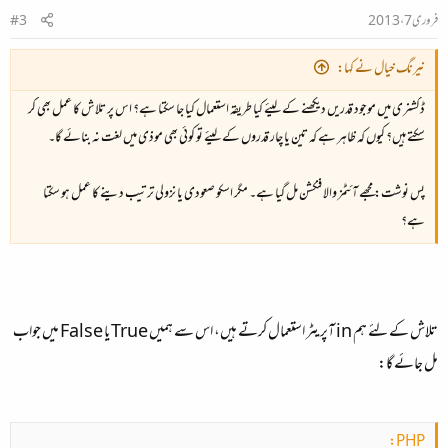
فروری 7، 2013
#3
نیرنگ خیال نے کہا:
ڈکشنری میں موجود قدریں دیکھنے کے لیئے کیا طریقہ استعمال کیا جا سکتا ہے؟ اس پر تلاش کا عمل بھی کر
سکتے ہیں؟ کیوں کہ ظاہر ہے کہ تین یا چار قدروں کے لیئے تو کوئی بھی موذی میں لغت نہ بنائے گا۔
پس نوشت: مجھے آئٹمز والا فنکشن مل گیا ہے۔ مگر اسکو صعودی یا نزولی ترتیب دینے کا عمل ہو سکتا
ہے؟
تلاش کے لئے ہم in آپریٹر استعمال کرتے ہیں، اس سے ہمیں True یا False میں جواب
مل جائے گا:
PHP: