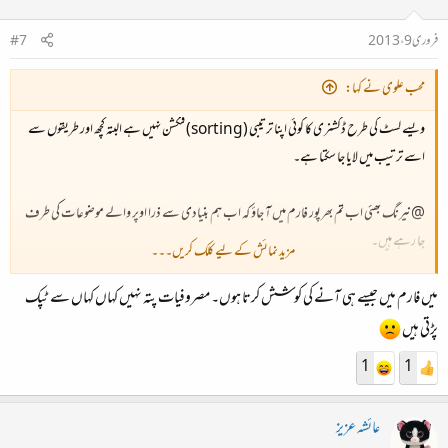
فروری 9، 2013
#7
محب علوی نے کہا:
ویسے لسٹ کی طرح ڈکشنری کا کوئی اپنا ترتیبی (sorting) فنکشن نہیں ہے البتہ کچھ اور طریقوں سے
اسے ترتیب میں لایا جا سکتا ہے۔
@نیرنگ بھئی اب تم بھرپور فارم میں آ جاؤ کہ اب ہم بنیادی سے ذرا اوپر والے موضوعات کی طرف
جا رہے ہیں۔
مزید نمائش کے لیے کلک کریں۔۔۔
میں فارم میں جیسے ہی آنے کی کوشش کرتا ہوں۔ مصروفیات پتہ نہیں کہاں کہاں سے ٹپک
تمہارے سوالات بہت اہم ہیں کیونکہ سوالات اب وہی کر سکے گا جو کچھ سمجھ رہا ہے۔
پڑتی ہیں
1
1
عائشہ عزیز