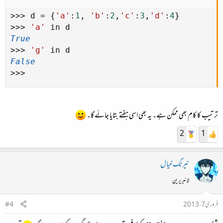
>
>
>
 d 
=
{
'a'
:
1
,
'b'
:
2
,
'c'
:
3
,
'd'
:
4
}
>
>
>
'a'
True
>
>
>
'g'
False
>
>
>
ترتیب کا کام بھی ممکن ہے۔ یہ بھی اسی ہفتے بتایا جائے گا۔
2
1
نیرنگ خیال
لائبریرین
فروری 7، 2013
#4