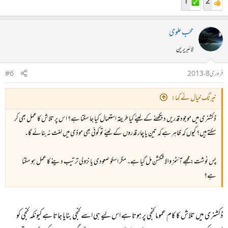
1
2
محب علوی
لائبریرین
فروری 8، 2013
#6
نیرنگ خیال نے کہا:
ڈکشنری میں موجود قدریں دیکھنے کے لیئے کیا طریقہ استعمال کیا جا سکتا ہے؟ اس پر تلاش کا عمل بھی کر
سکتے ہیں؟ کیوں کہ ظاہر ہے کہ تین یا چار قدروں کے لیئے تو کوئی بھی موذی میں لغت نہ بنائے گا۔
پس نوشت: مجھے آئٹمز والا فنکشن مل گیا ہے۔ مگر اسکو صعودی یا نزولی ترتیب دینے کا عمل ہو سکتا
ہے؟
ڈکشنری میں تلاش کا کام عموما کنجی پر ہوتا ہے اس لیے ہی اسے کنجی بنایا جاتا ہے کیونکہ کنجی کو