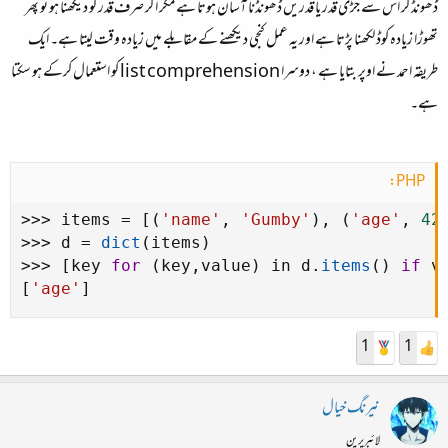
ڈھونڈ کر اس سے جڑی قدر یا قدریں ڈھونڈنا آسان ہوتا ہے مگر اگر صرف قدر کو دیکھنا ہو تو پھر
تھوڑا زیادہ کوڈ لکھنا پڑتا ہے اور یہ عمل کنجی دیکھنے کے مقابلے میں زیادہ وقت لیتا ہے۔ ایک
طریقہ احمد نے اوپر بتایا ہے ، دوسرا list comprehension کو استعمال کرکے ہو سکتا
ہے۔
PHP:
>
>
>
 items 
=
[
(
'name'
,
'Gumby'
)
,
(
'age'
,
42
>
>
>
 d 
=
dict
(
items
)
>
>
>
[
key 
for
(
key
,
value
)
 in d
.
items
(
)
if
 v
[
'age'
]
1
1
نیرنگ خیال
لائبریرین