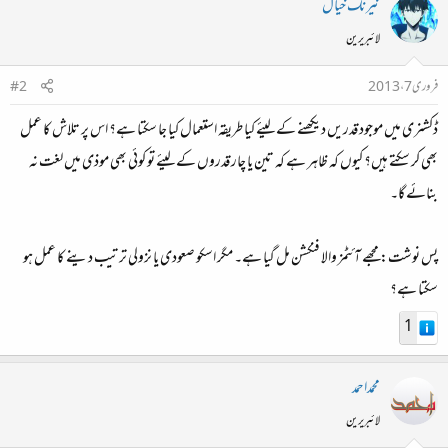
نیرنگ خیال
لائبریرین
فروری 7، 2013
#2
ڈکشنری میں موجود قدریں دیکھنے کے لیئے کیا طریقہ استعمال کیا جا سکتا ہے؟ اس پر تلاش کا عمل
بھی کر سکتے ہیں؟ کیوں کہ ظاہر ہے کہ تین یا چار قدروں کے لیئے تو کوئی بھی موذی میں لغت نہ
بنائے گا۔
پس نوشت: مجھے آئٹمز والا فنکشن مل گیا ہے۔ مگر اسکو صعودی یا نزولی ترتیب دینے کا عمل ہو
سکتا ہے؟
1
محمداحمد
لائبریرین