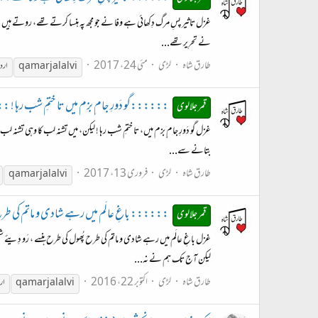
غزل تاثیر پسِ مرگ دِکھائی ہے وفا نے جو مجھ پہ ہنسا کرتے تھے، روتے ہیں سرہا
نے تحرِیر تھے...
طارق شاہ
لڑی
مئی 24، 2017
qamar jalalvi
ارد
::::::گو دَورِ جام ِبزم میں تا ختمِ شب رہا ! :::::: alvi
قمر جلالوی
غزل گو دَورِ جام ِبزم میں، تا ختمِ شب رہا ! لیکن، میں تشنہ لب کا وہی تشنہ لب
بتانے سے...
طارق شاہ
لڑی
فروری 13، 2017
qamar jalalvi
:::::: باغِ عالَم میں رہے شادی و ماتم کی طرح :::::
قمر جلالوی
غزل باغِ عالَم میں رہے شادی و ماتم کی طرح پُھول کی طرح ہنسے ، رَو دِیئے ش
لیکن آج تک ہم نے نہ...
طارق شاہ
لڑی
اکتوبر 22، 2016
qamar jalalvi
ار