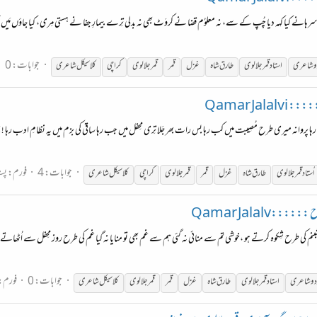
نے کیا کہہ دیا چُپ کے سے، نہ معلوُم قضا نے کروَٹ بھی نہ بدلی تِرے بیمارِ جفا نے ہستی مِری، کیا جاؤں مَیں اُس ب
جوابات: 0
و شاعری
استاد
قمر
جلالوی
طارق شاہ
غزل
قمر
قمر
جلالوی
کراچی
کلاسیکل شاعری
Qamar Jal
 رہا پروانہ میری طرح مُصِیبت میں کب رہا بس رات بھر جَلا تِری محِفل میں جب رہا ساقی کی بزم میں یہ نظامِ ادب رہا ! 
جوابات: 4
فورم:
پسن
اُستاد
قمر
جلالوی
طارق شاہ
غزل
قمر
قمر
جلالوی
کراچی
کلاسیکل شاعری
:Qamar Jalalv
بنم کی طرح شِکوہ کرتے ہو ،خوشی تم سے منائی نہ گئی ہم سے غم بھی تو منایا نہ گیا غم کی طرح روز محِفل سے اُٹھاتے 
جوابات: 0
فورم:
دو شاعری
استاد
قمر
جلالوی
طارق شاہ
غزل
قمر
قمر
جلالوی
کلاسیکل شاعری