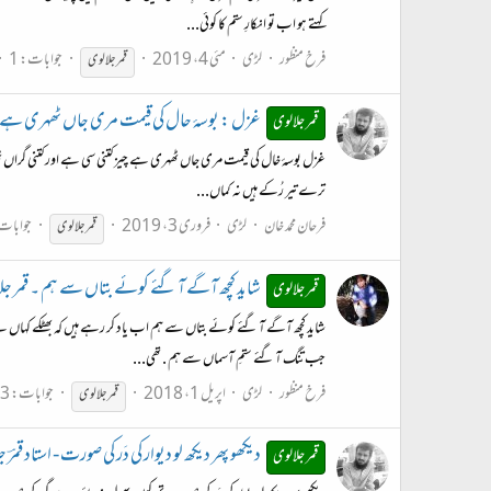
کہتے ہو اب تو انکارِ ستم کا کوئی...
فرخ منظور
لڑی
مئی 4، 2019
جوابات: 1
قمر
جلالوی
غزل : بوسۂ حال کی قیمت مری جاں ٹھہری ہے - ا
قمر جلالوی
غزل بوسۂ خال کی قیمت مری جاں ٹھہری ہے چیز کتنی سی ہے اور کتنی گراں ٹھہ
ترے تیر رُکے ہیں نہ کماں...
فرحان محمد خان
لڑی
فروری 3، 2019
جوابات:
قمر
جلالوی
شاید کچھ آگے آ گئے کوئے بتاں سے ہم ۔ قمر جل
قمر جلالوی
شاید کچھ آگے آ گئے کوئے بتاں سے ہم اب یاد کر رہے ہیں کہ بھٹکے کہاں سے 
جب تنگ آ گئے ستمِ آسماں سے ہم . تھی...
فرخ منظور
لڑی
اپریل 1، 2018
جوابات: 3
قمر
جلالوی
دیکھو پھر دیکھ لو دیوار کی دَر کی صورت - استاد قمرؔ 
قمر جلالوی