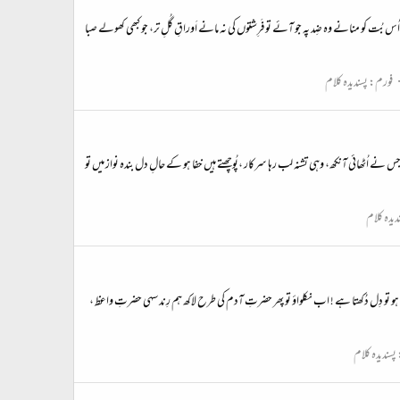
ُت کو منانے وہ ضِد پہ جو آئے تو فَرِشتوں کی نہ مانے اَوراقِ گُلِ تر، جو کبھی کھولے صبا
فورم:
پسندیدہ کلام
جس نے اُٹھائی آنکھ، وہی تشنہ لب رہا سرکار ،پُوچھتے ہیں خفا ہو کے حالِ دل بندہ نواز میں تو
دیدہ کلام
ہو تو دِل دُکھتا ہے ! اب نکلواؤ تو پھر حضرتِ آدم کی طرح لاکھ ہم رِند سہی حضرتِ واعظ ،
پسندیدہ کلام