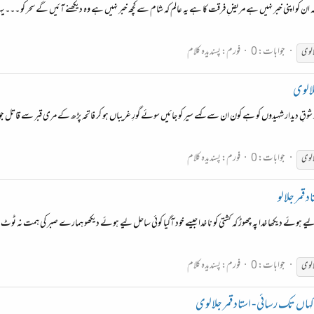
 کہ ان کو اپنی خبر نہیں ہے مریضِ فرقت کا ہے یہ عالم کہ شام سے کچھ خبر نہیں ہے وہ دیکھنے آئیں گے سحر کو ۔۔۔ 
جوابات: 0
فورم:
پسندیدہ کلام
الوی
لالوی
وقِ دیدار شہیدوں کو ہے کون ان سے کہے سیر کو جائیں سوئے گورِ غریباں ہو کر فاتحہ پڑھ کے مری قبر سے قاتل جو اٹھا 
جوابات: 0
فورم:
پسندیدہ کلام
الوی
قمر جلالو
وئے دیکھا خدا پہ چھوڑ کہ کشتی کو نا خدا جیسے خود آگیا کوئی ساحل لیے ہوئے دیکھو ہمارے صبر کی ہمت نہ ٹوٹ ج
جوابات: 0
فورم:
پسندیدہ کلام
الوی
ی کہاں تک رسائی - استاد قمر جلالوی