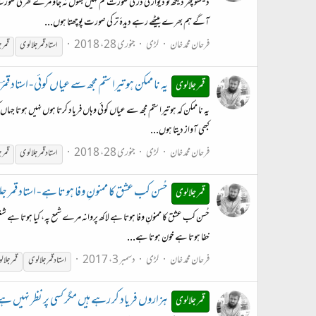
دیکھو پھر دیکھ لو دیوار کی دَر کی صورت تم کہیں بھول نہ جاؤ مرے گھر ک
آگے ہم بھرے بیٹھے رہے دیدۂ تر کی صورت پوچھتا ہوں...
فرحان محمد خان
لڑی
جنوری 28، 2018
استاد
قمر
جلالوی
قمر
ج
یہ نا ممکن ہو تیرا ستم مجھ سے عیاں کوئی - استاد قمر
قمر جلالوی
یہ نا ممکن کہ ہو تیرا ستم مجھ سے عیاں کوئی وہاں فریاد کرتا ہوں نہیں ہوتا ج
کبھی آواز دیتا ہوں...
فرحان محمد خان
لڑی
جنوری 28، 2018
استاد
قمر
جلالوی
قمر
ج
حُسن کب عشق کا ممنونِ وفا ہوتا ہے - استاد قمر ج
قمر جلالوی
حُسن کب عشق کا ممنونِ وفا ہوتا ہے لاکھ پروانہ مرے شمع پہ، کیا ہوتا ہے شغل
خفا ہوتا ہے خون ہوتا ہے...
فرحان محمد خان
لڑی
دسمبر 3، 2017
استاد
قمر
جلالوی
قمر
جلال
ہزاروں فریاد کر رہے ہیں مگر کسی پر نظر نہیں ہے 
قمر جلالوی