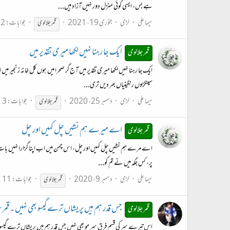
ہے بس، ایسی کوئی منزل دور نہیں آزاد ہیں...
سیما علی
لڑی
جنوری 19، 2021
جوابات: 2
قمر
جلالوی
ایک جا رہنا نہیں لکھا میری تقدیر میں
قمر جلالوی
ایک جا رہنا نہیں لکھا میری تقدیر میں آج گر صحرا میں ہوں کل خانۂ زنجیر می
سینکڑوں رنگینیاں بھر دیں تری...
سیما علی
لڑی
دسمبر 25، 2020
جوابات: 3
قمر
جلالوی
اے میرے ہم نشیں چل کہیں اور چل
قمر جلالوی
اے مرے ہم نشیں چل کہیں اور چل، اس چمن میں اب اپنا گزارا نہیں بات ہوتی گلو
پر، کس جگہ میں نے تم کو...
سیما علی
لڑی
دسمبر 9، 2020
جوابات: 11
قمر
جلالوی
جس قدر ہم ہیں پریشاں ترے گیسو بھی نہیں ۔ قمر 
قمر جلالوی
اس تیرے سر کی قسم فرق سرِ مو بھی نہیں جس قدر ہم ہیں پریشاں ترے گیسو بھی