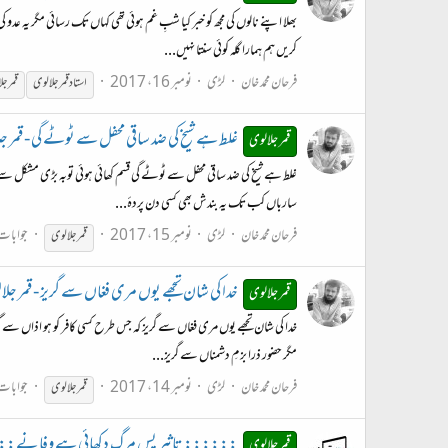
بھلا اپنے نالوں کی مجھ کو خبر کیا شبِ غم ہوئی تھی کہاں تک رسائی مگر یہ 
کریں ہم ہمارا گلہ کوئی سنتا نہیں...
فرحان محمد خان
لڑی
نومبر 16، 2017
استاد
قمر
جلالوی
قمر
جل
غلط ہے شیخ کی ضد ساقی محفل سے ٹوٹے گی - قمر ج
قمر جلالوی
غلط ہے شیخ کی ضد ساقی محفل سے ٹوٹے گی قسم کھائی ہوئی توبہ بڑی مشکل سے 
سارباں کب تک یہ بندش بھی کسی دن پردۂ...
فرحان محمد خان
لڑی
نومبر 15، 2017
جوابات:
قمر
جلالوی
خدا کی شان تجھے یوں مری فغاں سے گریز - قمر جل
قمر جلالوی
خدا کی شان تجھے یوں مری فغاں سے گریز کہ جس طرح کسی کافر کو ہو اذاں سے 
مگر حضور ذرا بزمِ دشمناں سے گریز...
فرحان محمد خان
لڑی
نومبر 14، 2017
جوابات:
قمر
جلالوی
:::::: تاثیر پسِ مرگ دِکھائی ہے وفا نے:::::: lalvi
قمر جلالوی