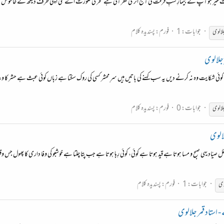
ی صورت خیر ہو آپ کے بیمارِ شبِ فرقت کی آج اتری نظر آتی ہے سحر کی صورت اے کلی اپنی طرف دیکھ کے خاموش ہ
جوابات: 1
فورم:
پسندیدہ کلام
لالوی
ؔ جلالوی
ہاں کوئی شکایت وہ نہ کرنے دیں یہ سب کہنے کی باتیں ہیں سرِ محشر کسی کی روک سکتا ہے زباں کوئی عبث ہے حشر کا وعدہ م
جوابات: 0
فورم:
پسندیدہ کلام
لالوی
لالوی
 صیّاد یہی صبح و مسا ہوتا ہے قید ہوتا ہے کوئی، کوئی رِہا ہوتا ہے جب پتا چلتا ہے خوشبو کی وفا داری کا پھول جس و
جوابات: 1
فورم:
پسندیدہ کلام
وی
- استاد قمر جلالوی