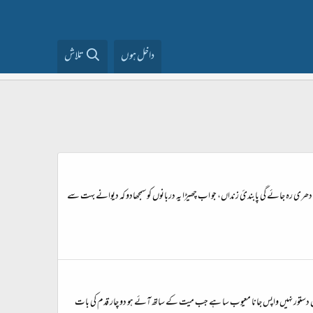
داخل ہوں
تلاش
ی رہ جائے گی پابندیٔ زنداں، جو اب چھیڑا یہ دربانوں کو سمجھادو کہ دیوانے بہت سے
کا جہاں دستور نہیں واپس جانا معیوب سا ہے جب میت کے ساتھ آئے ہو دو چار قدم کی بات