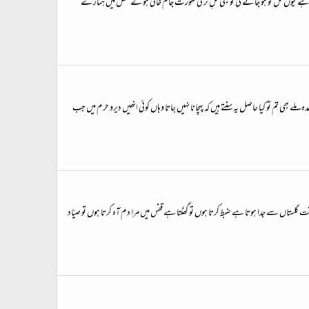
ے کیوں کل کو ہو جائے گی تو بھی گلِ تر کی صورت جام خالی ہوئے محفل میں ہمارے
لے بھی تم تو کیا حاصل یہ سنتے ہیں کہ پہچانا نہیں جاتا وہاں کوئی انھیں دیرو حرم میں جب
قت گلستاں سے جدا ہوتا ہے ضبط کرتا ہوں تو گھٹتا ہے قفس میں مرا دم آہ کرتا ہوں تو صیّاد