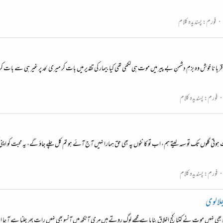
فورم:
پسندیدہ کلام
ں اقربا نا خوش وہ بزمِ دشمنِ بے پیر میں موت ہی لکھی تھی کیا بیمار کی تقدیر میں بات کر میری لحد پر غیر ہی سے ب
فورم:
پسندیدہ کلام
ں تک تو سہہ لیتے ہم، اب تو کانٹوں پہ بھی حق ہمارا نہیں آج آئے ہو تم کل چلے جاؤ گے، یہ محبت کو اپنی گوارا نہیں
فورم:
پسندیدہ کلام
جلالوی
 نہیں موت نے کتنا کج اخلاق بنایا ہے مجھے لوگ روتے ہیں مری آنکھ میں آنسو بھی نہیں رات بھر جلنا ہے آ جا ادھر