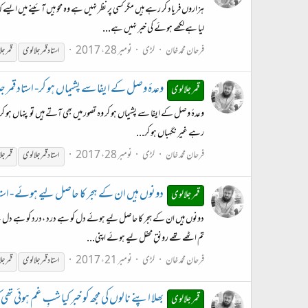
ہزاروں فریاد کر رہے ہیں مگر کسی پر نظر نہیں ہے وہ محو ہیں آئینے میں ایسے
لیا ہے لکھے ہوئے کی خبر نہیں ہے...
فرحان محمد خان
لڑی
نومبر 28، 2017
استاد
قمر
جلالوی
قمر
جل
وعدۂ وصل کے ایفا سے پشیماں ہو کر- استاد قمر ج
قمر جلالوی
وعدۂ وصل کے ایفا سے پشیماں ہو کر وہ تصور میں بھی آتے ہیں تو پنہاں ہو کر ش
رہے غیر نگہباں ہو کر...
فرحان محمد خان
لڑی
نومبر 28، 2017
استاد
قمر
جلالوی
قمر
جل
دونوں ہیں ان کے ہجر کا حاصل لیے ہوئے - استاد 
قمر جلالوی
دونوں ہیں ان کے ہجر کا حاصل لیے ہوئے دل کو ہے درد ،درد کو ہے دل لیے ہ
تم اٹھے تھے رونقِ محفل لیے ہوئے اپنی...
فرحان محمد خان
لڑی
نومبر 21، 2017
استاد
قمر
جلالوی
قمر
جل
بھلا اپنے نالوں کی مجھ کو خبر کیا شبِ غم ہوئی تھ
قمر جلالوی