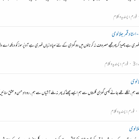
فورم:
پسندیدہ کلام
ستاد قمر جلالوی
ری ہے چھیڑ کر پھر مجھے مصروف نہ کر نالوں میں دو گھڑی کے لئے صیّاد زباں ٹھہری ہے آہِ پُر سوز کو دیکھ اے دل
 3
فورم:
پسندیدہ کلام
الوی
ہم . نکلے تھے جانے کیسی گھڑی گلستاں سے ہم ایسے چھٹے کہ پھر نہ ملے آشیاں سے ہم . رودادِ حسن و عشق سنائیں 
فورم:
پسندیدہ کلام
جلالوی