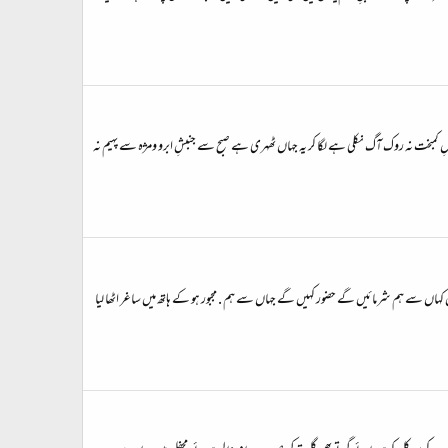
ِ کمبخت نہ روک آگ نکلی ہے لگا کر یہ جہاں ٹھہری ہے صبح سے جنبشِ ابرو ومژہ سے پہیم نہ
کہاں سے ہم شرمائیں گے حضور کہیں گے جہاں سے ہم . مجبور ہو کے ہاتھ میں ساغر اٹھا لیا