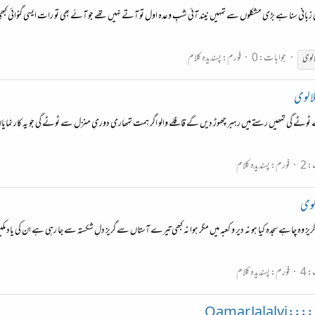
عدو کی زبانی سنا ہے بڑی مشکلوں سے تمہیں نیند آئی شبِ وعدہ اول تو آتے نہیں تھے جو آئے بھی تو رات ایسی گنوائی
جوابات: 0
فورم:
پسندیدہ کلام
الوی
لالوی
ٹوٹے گی تمھیں رستے میں رہبر چھوڑ دیں گے قافلے والو اگر ہمت تمھاری دوریِ منزل سے ٹوٹے گی جو یہ کار نمایاں 
 2
فورم:
پسندیدہ کلام
الوی
گریز وہ چاہے سجدہ کیا ہو نہ دیر و کعبہ میں مگر ہوا نہ کبھی تیرے آستاں سے گریز دلِ شکستہ سے جا رہی ہے ان کی
 4
فورم:
پسندیدہ کلام
Qamar Ja