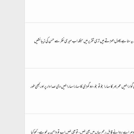
ات کر یہ سنا ہے پھول جھڑتے ہیں تری تقریر میں سیکھ اب میری نظر سے حسن کی زیبائشیں
 عمر بھر کا سہارا بنو تو بنو، دو گھڑی کا سہارا سہارا نہیں دی صدا دار پر اور کبھی طور
 اے پروانے قابلِ رحم یہاں میں بھی نہیں، تو بھی نہیں اب تو دامن پہ لہو ہے، کہو کیا