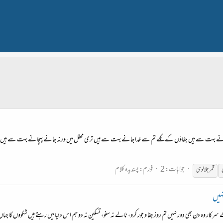
وانے بہت سے ہیں جفاؤں کے گِلے تم سے خدا جانے بہت سے ہیں تری محفل میں ورنہ جانے پہچانے بہت سے ہیں دھر
جوابات: 2
فورم:
پسندیدہ کلام
قمر
جلالوی
نہیں
گے سرکار وہ دن بھی دور نہیں تم روز جفا و جور کرو، نالے نہ سنو، تسکین نہ دو ہم اس دنیا میں رہتے ہیں شکووں 