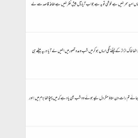
یہاں امیدِ سحر نہیں ہے خوشی تو یہ ہے جواب آیا مآل پیشِ نظر نہیں ہے لفافہ قاصد سے لے
خاک اڑ اڑ کے لپٹنے لگی ارماں ہو کر میں شبِ وعدہ تصور میں انہیں لے آیا در پہ بیٹھے ہی
ائے تم رات دن ستاؤ مگر دل لیے ہوئے وہ شب بھی یاد ہے کہ میں پہنچا تھا بزم میں ! اور