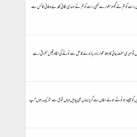
 کبھی رات کو تم نے گیسو سنوارے کبھی رات کو تم نے مہندی لگائی گلہ بے وفائی کا کس سے
تو میری سخت جانی کا بھلا تلوار زورِ بازوئے قاتل سے ٹوٹے گی نگاہِ قیس ٹکراتی رہے
 یاد مکیں کو جیسے ہو ٹوٹے ہوئے مکاں سے گریز جہاں بھی چاہیں وہاں شوق سے شریک ہوں آپ