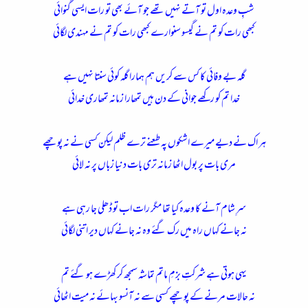
شبِ وعدہ اول تو آتے نہیں تھے جو آئے بھی تو رات ایسی گنوائی
ء
کبھی رات کو تم نے گیسو سنوارے کبھی رات کو تم نے مہندی لگائی
گلہ بے وفائی کا کس سے کریں ہم ہمارا گلہ کوئی سنتا نہیں ہے
خدا تم کو رکھے جوانی کے دن ہیں تمھارا زمانہ تمھاری خدائی
ہر اک نے دیے میرے اشکوں پہ طعنے ترے ظلم لیکن کسی نے نہ پوچھے
مری بات پر بول اٹھا زمانہ تری بات دنیا زباں پر نہ لائی
سرِ شام آنے کا وعدہ کیا تھا مگر رات اب تو ڈھلی جا رہی ہے
نہ جانے کہاں راہ میں رک گئے وہ نہ جانے کہاں دیر اتنی لگائی
یہی ہوتی ہے شرکتِ بزمِ ماتم تماشہ سمجھ کر کھڑے ہو گئے تم
نہ حالات مرنے کے پوچھے کسی سے نہ آنسو بہائے نہ میت اٹھائی​