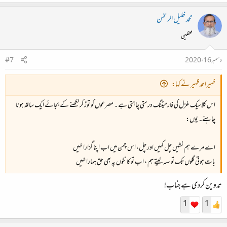
محمد خلیل الرحمٰن
محفلین
دسمبر 16، 2020
#7
ظہیراحمدظہیر نے کہا:
اس کلاسیک غزل کی فارمیٹنگ درستی چاہتی ہے ۔ مصرعوں کو توڑ کر لکھنے کے بجائے ایک ساتھ ہونا
چاہئے۔ یوں:
اے مرے ہم نشیں چل کہیں اور چل، اس چمن میں اب اپنا گزارا نہیں
بات ہوتی گلوں تک تو سہہ لیتے ہم ، اب تو کانٹوں پہ بھی حق ہمارا نہیں
تدوین کردی ہے جناب!
1
1