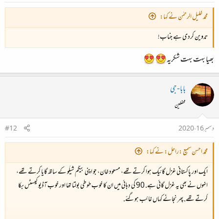
محمد خلیل الرحمٰن نے کہا:
تدوین کردی ہے جناب!
بھیا بہت بہت شکریہ
بابا-جی
محفلین
دسمبر 16، 2020
#12
محمّد احسن سمیع :راحل: نے کہا:
ایک اور پاکستانی غزل گائیک ہوا کرتے تھے، مسعود خان، جو اپنی بیگم شیلُو کے ساتھ گایا کرتے تھے،
انہوں نے بھی یہ غزل گائی ہے. 90 کی دہائی میں ان کا خوب طوطی بولتا تھا اور خوب آڈیو کیسٹس بکا
کرتے تھے. پھر نجانے کہاں غائب ہوگئے.