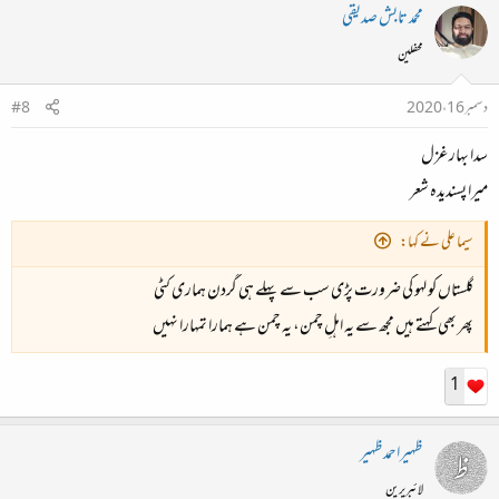
محمد تابش صدیقی
محفلین
دسمبر 16، 2020
#8
سدا بہار غزل
میرا پسندیدہ شعر
سیما علی نے کہا:
گلستاں کو لہو کی ضرورت پڑی سب
سے پہلے ہی گردن ہماری کٹی
پھر بھی کہتے ہیں مجھ سے یہ اہلِ چمن،
یہ چمن ہے ہمارا تمہارا نہیں
1
ظہیراحمدظہیر
لائبریرین