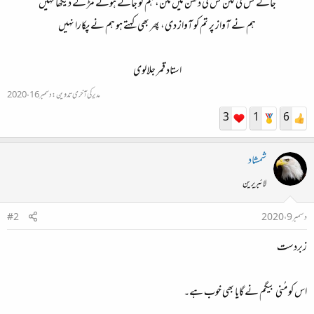
جانے کس کی لگن کس کی دھن میں مگن،
ہم کو جاتے ہوئے مڑ کے دیکھا نہیں
ہم نے آواز پر تم کو آواز دی،
پھر بھی کہتے ہو ہم نے پکارا نہیں
استاد قمر جلالوی
مدیر کی آخری تدوین:
دسمبر 16، 2020
3
1
6
شمشاد
لائبریرین
دسمبر 9، 2020
#2
زبردست
اس کو مُنی بیگم نے گایا بھی خوب ہے۔