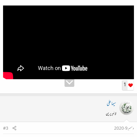
1
سیما علی
لائبریرین
دسمبر 9، 2020
#3