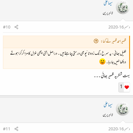
سیما علی
لائبریرین
دسمبر 16، 2020
#10
ظہیراحمدظہیر نے کہا:
خلیل بھائی ، یہ سرخ رنگ زدہ ٹائپو بھی درستی چاہتے ہیں ۔ دراصل اتنی اچھی غزل کا مزا کرکرا ہوتے
دیکھا نہیں جارہا ۔
بہت شکریہ ظہیر بھائی ۔۔۔
1
سیما علی
لائبریرین
دسمبر 16، 2020
#11