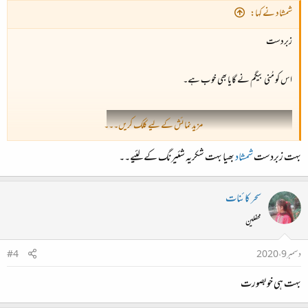
شمشاد نے کہا:
زبردست
اس کو مُنی بیگم نے گایا بھی خوب ہے۔
مزید نمائش کے لیے کلک کریں۔۔۔
بہت زبردست
شمشاد
بھیا بہت شکریہ شئیرنگ کے لئیے۔۔
سحر کائنات
محفلین
دسمبر 9، 2020
#4
بہت ہی خوبصورت