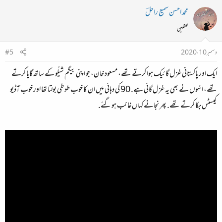
محمد احسن سمیع راحلؔ
محفلین
دسمبر 10، 2020
#5
ایک اور پاکستانی غزل گائیک ہوا کرتے تھے، مسعود خان، جو اپنی بیگم شیلُو کے ساتھ گایا کرتے
تھے، انہوں نے بھی یہ غزل گائی ہے. 90 کی دہائی میں ان کا خوب طوطی بولتا تھا اور خوب آڈیو
کیسٹس بکا کرتے تھے. پھر نجانے کہاں غائب ہوگئے.