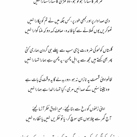
عمر بھر کا سہارا بنو تو بنو، دو
گھڑی کا سہارا سہارا نہیں
دی صدا دار پر اور کبھی طور پر،
کس جگہ میں نے تم کو پکارا نہیں
ٹھوکریں یوں کھلانے سے کیا فائدہ،
صاف کہہ دو کہ ملنا گوارا نہیں
گلستاں کو لہو کی ضرورت پڑی سب
سے پہلے ہی گردن ہماری کٹی
پھر بھی کہتے ہیں مجھ سے یہ اہلِ چمن،
یہ چمن ہے ہمارا تمہارا نہیں
ظالمو اپنی قسمت پہ نازاں نہ ہو،
دور بدلے گا یہ وقت کی بات ہے
وہ یقیناً سنیں گے صدائیں مری،
کیا تمہارا خدا ہے ہمارا نہیں
اپنی زلفوں کو رخ سے ہٹالیجئے،
میرا ذوقِ نظر آزما لیجئے
آج گھر سے چلا ہوں یہی سوچ کر،
یا تو نظریں نہیں یا نظارہ نہیں