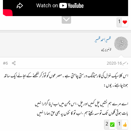
1
ظہیراحمدظہیر
لائبریرین
دسمبر 16، 2020
#6
اس کلاسیک غزل کی فارمیٹنگ درستی چاہتی ہے ۔ مصرعوں کو توڑ کر لکھنے کے بجائے ایک ساتھ
ہونا چاہئے۔ یوں:
اے مرے ہم نشیں چل کہیں اور چل، اس چمن میں اب اپنا گزارا نہیں
بات ہوتی گلوں تک تو سہہ لیتے ہم ، اب تو کانٹوں پہ بھی حق ہمارا نہیں
2
1