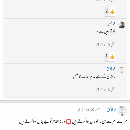
مئی 5، 2017
2
محمدظہیر
منٹو تو نہیں ہے؟
مئی 5، 2017
1
محمد فائق
رہنمائی کے لیے تمام احباب کا شکریہ
مئی 6، 2017
محمد فائق
دسمبر 8، 2016
میرے دم سے ہی یہ طوفان ہوا کرتے ہیں ⭕ ورنہ الفاظ تو بے جان ہوا کرتے ہیں