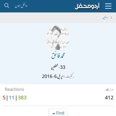
داخل ہوں
اراکین
محمد فائق
33
·
محفلین
رکنیت
اپریل 6، 2016
مراسلے
Reactions
5
11
383
412
Find