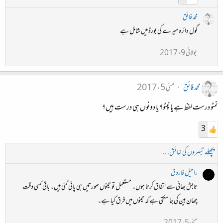
محمد فائق
گول دائرہ میرے کی بورڈ میں شامل ہے
جولائی 9، 2017
محمد فائق
مئی 5، 2017
نمٹو درست لفظ ہے یا نپٹو؟ یا دونوں ہی درست ہیں؟
3
پچھلے تبصروں کی نمائش…
راحیل فاروق
تابش بھائی سے اتفاق کرتا ہوں۔ مستعمل تو تینوں صورتیں ہی پائی گئی ہیں۔ باقی کسی وقت
چھان‌بین کی جا سکتی ہے کہ تینوں میں فرق کیا ہے۔