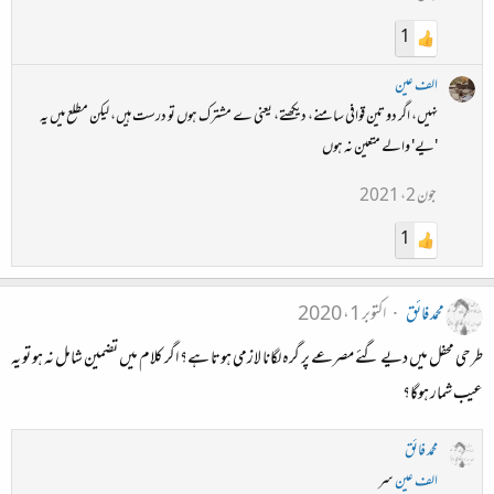
1
الف عین
نہیں، اگر دو تین قوافی سامنے، دیکھتے، یعنی ے مشترک ہوں تو درست ہیں، لیکن مطلع میں یہ
'یے' والے متعین نہ ہوں
جون 2، 2021
1
محمد فائق
اکتوبر 1، 2020
طرحی محفل میں دیے گئے مصرعے پر گرہ لگانا لازمی ہوتا ہے؟ اگر کلام میں تضمین شامل نہ ہو تو یہ
عیب شمار ہوگا؟
محمد فائق
الف عین
سر