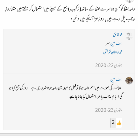
واحد لفظ کو کسی دوسرے لفظ کے ساتھ (ترکیب ) جمع کے صیغے میں استعمال کر سکتے ہیں مثلاً روزِ
عذاب چل رہے ہیں یا روزِ عزا آچکے ہیں وغیرہ
محمد فائق
الف عین
سر
محمد ریحان قریشی
جنوری 22، 2020
الف عین
اضافت کی صورت میں اسم واحد ہوگا تو فعل کا صیغہ بھی واحد ہونا ضروری ہے ۔ روز کی جمع کیا ہو
گی؟ ایامِ عذاب یا عزا استعمال کیا جانا چاہیے
جنوری 23، 2020
2