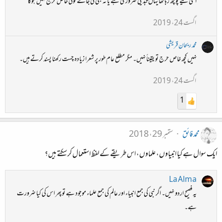
اسی لیے پوچھ رہا تھا یہاں تبدیلی ضروری ہے یا نہ بھی کی جائے کوئی خاص حرج نہیں ہوگا
اگست 24، 2019
محمد ریحان قریشی
نہیں کچھ خاص حرج تو یقیناً نہیں۔ مگر مطلع عام طور پر شعرا زیادہ چست رکھنا پسند کرتے ہیں۔
اگست 24، 2019
1
محمد فائق
ستمبر 29، 2018
ایک سوال ہے کیا انبیاوں، علماوں، اس طریقے کے لفظ استعمال کرسکتے ہیں؟
La Alma
یہ فصیح اردو نہیں۔ اگر نبی کی جمع انبیاء اور عالم کی جمع علماء موجود ہے تو پھر اس کی کیا ضرورت
ہے۔