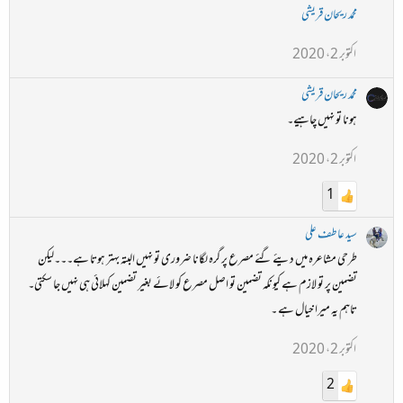
محمد ریحان قریشی
اکتوبر 2، 2020
محمد ریحان قریشی
ہونا تو نہیں چاہیے۔
اکتوبر 2، 2020
1
سید عاطف علی
طرحی مشاعرہ میں دیئے گئے مصرع پر گرہ لگانا ضروری تو نہیں البتہ بہتر ہوتا ہے۔۔۔لیکن
تضمین پر تو لازم ہے کیونکہ تضمین تو اصل مصرع کو لائے بغیر تضمین کہلائی ہی نہیں جا سکتی۔
تاہم یہ میرا خیال ہے ۔
اکتوبر 2، 2020
2