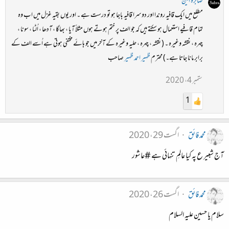
صابرہ امین
مطلع میں ایک قافیہ روندا اور دوسرا قافیہ باجا ہو تو درست ہے ۔ اور یوں بقیہ غزل میں اب وہ
تمام قافیے استعمال ہو سکتے ہیں کہ جو الف پر ختم ہوتے ہوں مثلاً آیا ، بھاگا ، آدھا ، اُلٹا ، سونا ،
چہرہ ، نقشہ وغیرہ ۔ ( نقشہ ، چہرہ ، حلیہ وغیرہ کے آخر میں جو ہائے مختفی ہوتی ہے اُسے الف کے
برابر مانا جاتا ہے۔) محترم
ظہیر احمد ظہیر
صاحب
ستمبر 4، 2020
1
محمد فائق
اگست 29، 2020
آج شبیر ع پہ کیا عالمِ تنہائی ہے #عاشور
محمد فائق
اگست 26، 2020
سلام یا حسین علیہ السلام