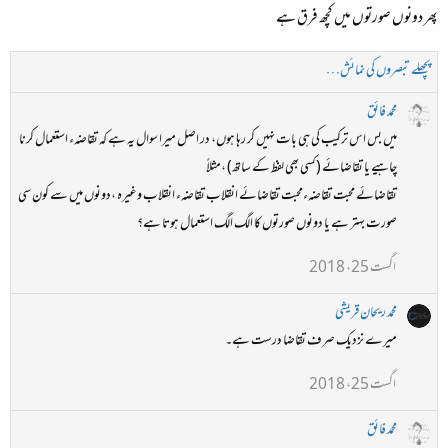
پھر دونوں صورتوں میں کچھ فرق ہے
پچھلے تبصروں کی نمائش…
محمد فائق
میں بس اس ترکیب کی ہی بات نہیں کر رہا ہوں، در اصل میرا سوال یہ ہے کہ تقاضہء استعمال کرنا
چاہیے یا تقاضائے (کسی بھی لفظ کے ساتھ) ،مثلاً
تقاضائے محبت تقاضہءمحبت تقاضائے انقلاب تقاضہء انقلاب وغیرہ ،دونوں میں سے کون سی
صورت بہتر ہے یا دونوں صورتوں کا الگ الگ استعمال ہوتا ہے؟
اگست 25، 2018
محمد ریحان قریشی
میرے نزدیک صرف تقاضا درست ہے۔
اگست 25، 2018
محمد فائق