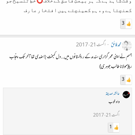
ﻭﻗﺖ ﺷﺎﮨﺪ ﮨﮯ ﮐﮧ ﮨﺮ ﺑﯿﻌﺖِ ﻓﺎﺳﻖ ﮐﮯ ﺧﻼﻑ ⭕ ﺧﻂِ ﺗﻨﺴﯿﺦ ﺟﻮ
ﮐﮭﻨﭽﺘﺎ ﮨﮯ ﻭﮦ ﮨﻢ ﮐﮭﯿﻨﭽﺘﮯ ﮨﯿﮟ ﺍﻓﺘﺨﺎﺭ ﻋﺎﺭﻑ
3
محمد فائق
اگست 21، 2017
جسم نے اپنی عمر گزاری سندھ کے ریگستانوں میں.. دل کمبخت بڑا ضدی تھا آخر تک پنجاب
رہا(مولانا طالب جوہری)
3
عائشہ صدیقہ
واہ خوب
اگست 21، 2017
1