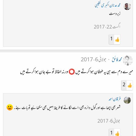
محمد عدنان اکبری نقیبی
زبردست
اگست 22، 2017
1
محمد فائق
جولائی 6، 2017
میرے دم سے ہی یہ طوفان ہوا کرتے ہیں ⭕ ورنہ الفاظ تو بے جان ہوا کرتے ہیں
2
فرقان احمد
شعر بھی اچھا ہے اور گول دائرہ بھی؛ اسے لگانے کا طریقہ ہمیں بھی سکھائیے تو بات بنے۔
جولائی 6، 2017
1