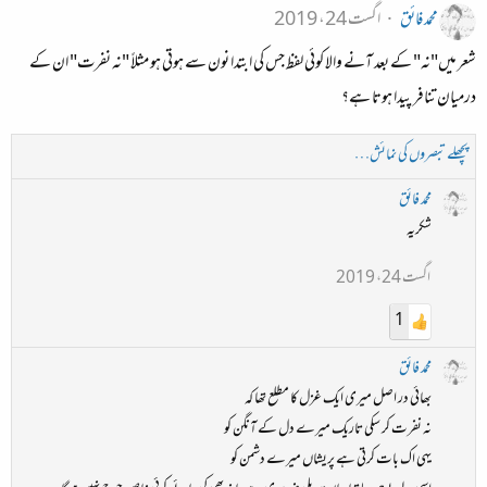
محمد فائق
اگست 24، 2019
شعر میں"نہ" کے بعد آنے والا کوئی لفظ جس کی ابتدا نون سے ہوتی ہو مثلاً "نہ نفرت" ان کے
درمیان تنافر پیدا ہوتا ہے؟
پچھلے تبصروں کی نمائش…
محمد فائق
شکریہ
اگست 24، 2019
1
محمد فائق
بھائی در اصل میری ایک غزل کا مطلع تھا کہ
نہ نفرت کر سکی تاریک میرے دل کے آنگن کو
یہی اک بات کرتی ہے پریشاں میرے دشمن کو