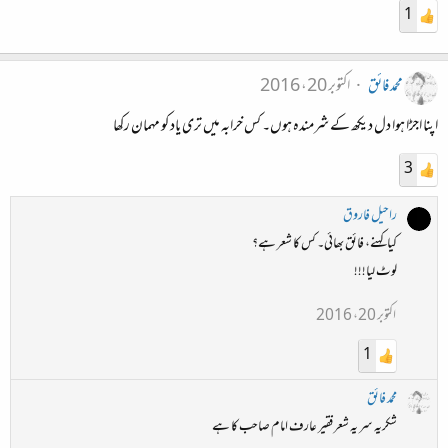
1
محمد فائق
اکتوبر 20، 2016
اپنا اجڑا ہوا دل دیکھ کے شرمندہ ہوں۔ کس خرابہ میں تری یاد کو مہمان رکھا
3
راحیل فاروق
کیا کہنے، فائق بھائی۔ کس کا شعر ہے؟
لوٹ لیا!!!
اکتوبر 20، 2016
1
محمد فائق
شکریہ سر یہ شعر فقیر عارف امام صاحب کا ہے