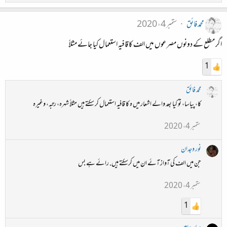
محمد فائق
ستمبر 4، 2020
اگر مطلع کے دونوں مصرعوں میں الف کا قافیہ استعمال کیا جائے مثلاً
1
محمد فائق
کا، پیاسا، تو کیا بعد والے اشعار میں ہ کا قافیہ استعمال کر سکتے ہیں مثلاً شہرہ، رتبہ، وغیرہ
ستمبر 4، 2020
نور وجدان
جن میں الف کی آواز آئے ان میں کرسکتے ہیں. رائے ہے بس
ستمبر 4، 2020
1