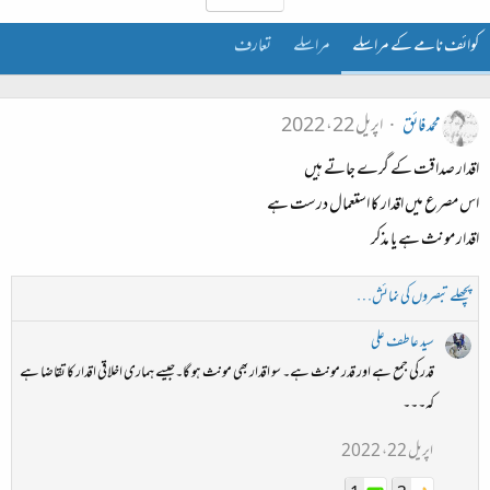
کوائف نامے کے مراسلے
مراسلے
تعارف
محمد فائق
اپریل 22، 2022
اقدار صداقت کے گرے جاتے ہیں
اس مصرع میں اقدار کا استعمال درست ہے
اقدار مونث ہے یا مذکر
پچھلے تبصروں کی نمائش…
سید عاطف علی
قدر کی جمع ہے اور قدر مونث ہے۔ سو اقدار بھی مونث ہو گا۔جیسے ہماری اخلاقی اقدار کا تقاضا ہے
کہ۔۔۔
اپریل 22، 2022