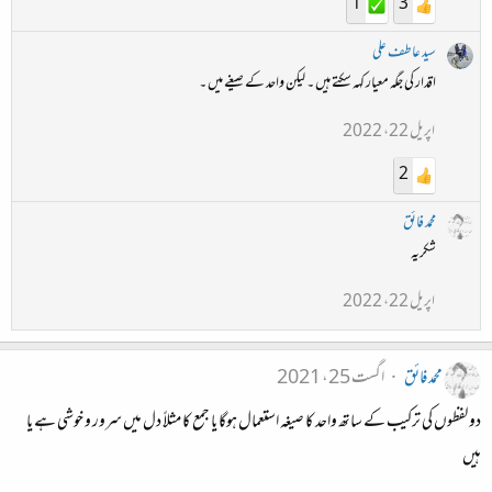
1
3
سید عاطف علی
اقدار کی جگہ معیار کہہ سکتے ہیں ۔ لیکن واحد کے صیغے میں ۔
اپریل 22، 2022
2
محمد فائق
شکریہ
اپریل 22، 2022
محمد فائق
اگست 25، 2021
دو لفظوں کی ترکیب کے ساتھ واحد کا صیغہ استعمال ہوگا یا جمع کا مثلاً دل میں سرور و خوشی ہے یا
ہیں