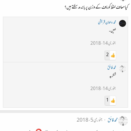
کیا معاف لفظ کو ماف کے وزن پر باندھ سکتے ہیں؟
محمد ریحان قریشی
نہیں۔
جنوری 14، 2018
2
محمد فائق
شکریہ
جنوری 14، 2018
1
محمد فائق
جنوری 5، 2018