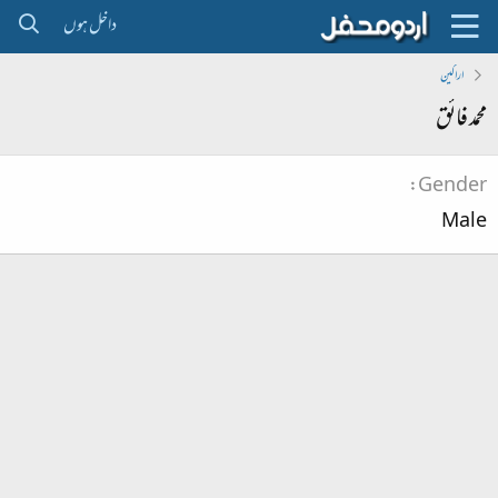
داخل ہوں
اراکین
محمد فائق
Gender
Male