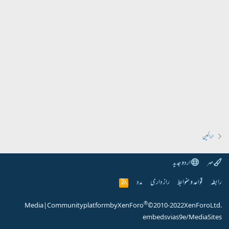
اراکین
مہر
اردو جدید
رابطہ
قواعد و ضوابط
راز داری
مدد
R
S
S
®
Media
|
Community platform by XenForo
© 2010-2022 XenForo Ltd.
embeds via s9e/MediaSites