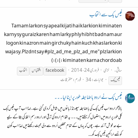
فیس بک سے انتحاب
Tamam larkon sy apeal ki jati hai k larkion ki minaten
karny sy guraiz karen ham larky phly hi bht badnam aur
logon ki nazron main gir chuky hain kuch khas larkon ki
waja sy. Plz dnt say #plz_ad_me_plz_ad_me" plz larkion
ki minaten karna chor do ab :):):)
ساقی۔
لڑی
فروری 24، 2014
facebook
اقتتباس
انتحاب
جوابات: 34
فورم:
متفرقات
فیس
بک
فیس بُک نے اردو باضابطہ طور پر اپنا لیا۔۔۔
بالآخر اردو اب فیس بُک کی باضابطہ سپورٹڈ زبانوں میں شامل کردی گئی ہے۔لہذا اب آپ فیس بُک
کلی طور پر اردو میں استعمال کرسکتے ہیں۔۔۔ یہ اقدام اردو کی ترقی اور اردو رسم الخط کی بقا کے لیے
بے حد خوش آئند ہے۔چوں کہ یہاں کے تمام محفلین اُردو سے دلی محبت رکھتے ہیں لہذا اب کون
کونسے اراکین فیس بُک کو...