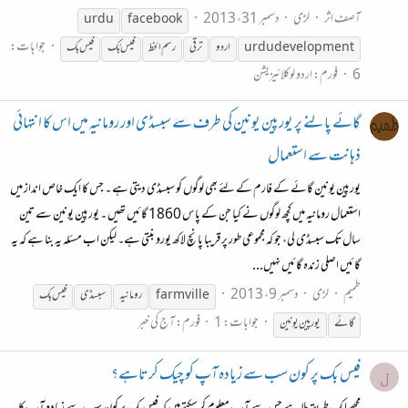
آصف اثر
لڑی
دسمبر 31، 2013
urdu
facebook
جوابات:
urdu development
اردو
ترقی
رسم الخط
فیس
بُک
فیس
بک
6
فورم:
اردو لوکلائیزیشن
گائے پالنے پر یورپین یونین کی طرف سے سبسڈی اور رومانیہ میں اس کا انتہائی
ذہانت سے استعمال
یورپین یونین گائے کے فارم کے لئے بھی لوگوں کو سبسڈی دیتی ہے ۔ جس کا ایک خاص انداز میں
استعمال رومانیہ میں کچھ لوگوں نے کیا جن کے پاس 1860 گائیں تھیں ۔ یورپین یونین سے تین
سال تک سبسڈی لی، جو کہ مجموعی طور پر قریبا پانچ لاکھ یورو بنتی ہے۔ لیکن اب مسئلہ یہ بنا ہے کہ یہ
گائیں اصلی زندہ گائیں نہیں...
طمیم
لڑی
دسمبر 9، 2013
farmville
رومانیہ
سبسڈی
فیس
بک
جوابات: 1
فورم:
آج کی خبر
گائے
یورپین یونین
فیس بک پر کون سب سے زیادہ آپ کو چیک کرتاہے؟
ل