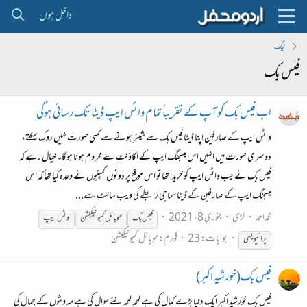
داخل ہوں
ٹیگ
فیس بک
اب فیس بک کو آپ کے تقریباً تمام واٹس ایپ ڈیٹا تک رسائی ہوگی
واٹس ایپ کے صارفین اپنا ڈیٹا فیس بک سے شیئر ہونے سے کسی صورت نہیں روک سکتے،
دوسری صورت میں انہیں اس میسجنگ ایپ کے اکاؤنٹ سے محروم ہونا ہوگا۔ خیال رہے کہ
فیس بک نے جب واٹس ایپ کو خریدا تھا تو اس موقع پر دونوں کمپنیوں نے وعدہ کیا تھا کہ اس
میسجنگ ایپ کے صارفین کے ڈیٹا سماجی رابطے کی ویب سائٹ سے...
محمداحمد
لڑی
جنوری 8، 2021
فیس
بک
موبائل کمیونیکیشن
وٹس ایپ
جوابات: 23
فورم:
موبائل کمیونیکیشن
پرائیویسی
فیس بک(خورشید اکبر)
فیس بک خورشید اکبر ایک دنیا بڑے کمال کی ہے لمحہ لمحہ نئے سوال کی ہے مہ وشوں کے جمال کی