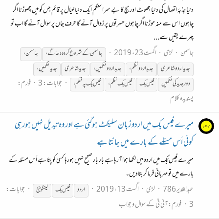
دنیا جذبۂ اتصال کی دنیا جھوٹ اور سچ کا بے سرا سنگم ایک دنیا خیال پر قائم جس کو میں چھوڑنا اگر
چاہوں اس سے منہ موڑنا اگر چاہوں حسرتوں پر زوال آئے گا حرف جاں پر سوال آئے گا اب تو
چہرے یقیں سے...
جاسمن
لڑی
اگست 23، 2019
جاسمن کے شروع کردہ دھاگے،
جاسمن،
جدید اردو شاعری
جدید اردو نظم،
جدید اردو نظمیں،
جدید شاعری
جدید نظمیں،
جوابات: 3
فورم:
دور جدید کی نظمیں
فیس
بک
فیس
بک
نظم،
فیس
بک
پہ نظم،
پسندیدہ کلام
میرے فیس بک میں اردو زبان سلیکٹ ہوگئی ہے اور وہ تبدیل نہیں ہورہی
کوئی اَس مسئلے کے بارے میں جانتا ہے
میرے فیس بُک میں اردو میں لکھا ہوا آرہا ہے بار بار صحیح نہیں ہورہا کسی کو پتا ہے اَس مسئلہ کے
بارے میں تو مہربانی فرما کر بتادیں۔
عبدالقدیر 786
لڑی
اگست 13، 2019
جوابات:
اردو
فیس
بک
لینگویج
3
فورم:
آئی ٹی کے سوال و جواب