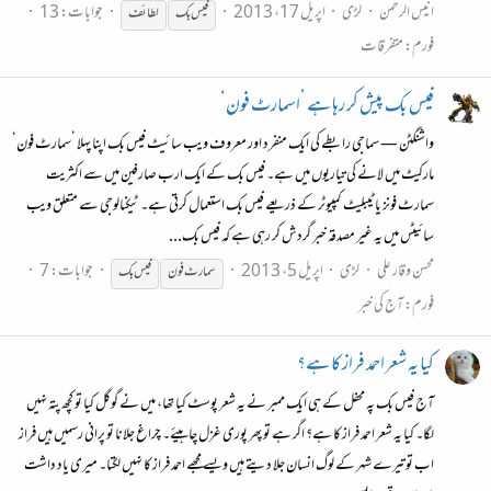
انیس الرحمن
لڑی
اپریل 17، 2013
جوابات: 13
فیس
بک
لطائف
فورم:
متفرقات
فیس بک پیش کر رہا ہے ’اسمارٹ فون‘
واشنگٹن — سماجی رابطے کی ایک منفرد اور معروف ویب سائیٹ فیس بک اپنا پہلا ’سمارٹ فون‘
مارکیٹ میں لانے کی تیاریوں میں ہے۔ فیس بک کے ایک ارب صارفین میں سے اکثریت
سمارٹ فونز یا ٹیبلیٹ کمپیوٹر کے ذریعے فیس بک استعمال کرتی ہے۔ ٹیکنالوجی سے متعلق ویب
سائیٹس میں یہ غیر مصدقہ خبر گردش کر رہی ہے کہ فیس بک...
محسن وقار علی
لڑی
اپریل 5، 2013
جوابات: 7
سمارٹ فون
فیس
بک
فورم:
آج کی خبر
کیا یہ شعر احمد فراز کا ہے؟
آج فیس بک پہ محفل کے ہی ایک ممبر نے یہ شعر پوسٹ کیا تھا، میں نے گوگل کیا تو کچھ پتہ نہیں
لگا۔ کیا یہ شعر احمد فراز کا ہے؟ اگر ہے تو پھر پوری غزل چاہیئے۔ چراغ جلانا تو پرانی رسمیں ہیں فراز
اب تو تیرے شہر کے لوگ انسان جلا دیتے ہیں ویسے مجھے احمد فراز کا نہیں لگتا۔ میری یاد داشت