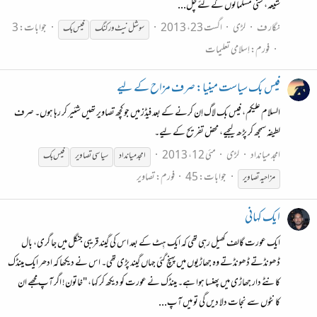
شیعہ، سنی مسلمانوں کے لئے چل...
نگار ف
لڑی
اگست 23، 2013
جوابات: 3
سوشل نیٹ ورکنگ
فیس
بک
فورم:
اِسلامی تعلیمات
فیس بک سیاست مینیا: صرف مزاح کے لیے
السلام علیکم، فیس بک لاگ اِن کرنے کے بعد فیڈز میں جو کچھ تصاویر تھیں شئیر کر رہا ہوں۔ صرف
لطیفہ سمجھ کر پڑھ لیجیے، محض تفریح کے لیے۔
امجد میانداد
لڑی
مئی 12، 2013
امجد میانداد
سیاسی تصاویر
فیس
بک
جوابات: 45
فورم:
تصاویر
مزاحیہ تصاویر
ایک کہانی
ایک عورت گالف کھیل رہی تھی کہ ایک ہِٹ کے بعد اس کی گیند قریبی جنگل میں‌ جا گری، بال
ڈھونڈتے ڈھونڈتے وہ جھاڑیوں میں پہنچ گئی جہاں گیند پڑی تھی۔ اس نے دیکھا کہ ادھر ایک مینڈک
کانٹے دار جھاڑی میں پھنسا ہوا ہے۔ مینڈک نے عورت کو دیکھ کر کہا، "خاتون! اگر آپ مجھے ان
کانٹوں سے نجات دلا دیں گی تو میں آپ...