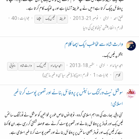
مجھے ایک طریقہ ملا ہے جس سے آپ معلوم کر سکتے ہیں کہ فیس بک پر کون سب سے زیادہ آپ کا
پروفائل چیک کرتا ہے؟ میں نے یہ طریقہ آزمایا ہے اور یہ ٹھیک کام کرتا ہے۔
لئیق احمد
لڑی
نومبر 21، 2013
جوابات: 40
طریقہ
فیس
بک
پیچھا
فورم:
انفارمیشن ٹیکنالوجی کی دنیا
وارث شاہ سے مخاطب ایک اچھا کلام
بشکریہ فیس بک۔
امجد میانداد
لڑی
ستمبر 18، 2013
امجد میانداد
فیس
بک
وارث شاہ
پنجابی
جوابات: 1
فورم:
ویڈیوز (غیر سیاسی و غیر مذہبی)
کلام
سوشل نیٹ ورکنگ سائیٹس پر پروفائل بنانے اور تصویر پوسٹ کرنا غیر
اسلامی!
نئی دہلی. بھارت کی دو اہم اسلامی گروہ، نوجوانوں خاص طور پر خواتین کو سوشل نےٹورکنگ سائٹس
فیس بک اور ٹويٹر پر پروفائل بنانے اور تصویر پوسٹ کرنے سے حوصلہ شکنی کر رہی ہے. ان کا کہنا
ہے کہ فیس بک اور ٹويٹر جیسی سائٹس پر پروفائل بنانے اور تصویر پوسٹ کرنا غیر اسلامی ہے.