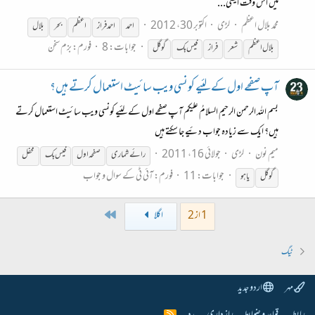
میں اس وقت ایسی...
محمد بلال اعظم
لڑی
اکتوبر 30، 2012
احمد
احمد فراز
اعظم
بحر
بلال
جوابات: 8
فورم:
بزم سخن
بلال اعظم
شعر
فراز
فیس
بک
گوگل
آپ صفحے اول کے لئیے کونسی ویب سائیٹ استعمال کرتے ہیں؟
بسم اللہ الرحمن الرحیم السلامُ علیکم آپ صفحے اول کے لئیے کونسی ویب سائیٹ استعمال کرتے
ہیں؟ ایک سے زیادہ جواب دئیے جا سکتے ہیں
میم نون
لڑی
جولائی 16، 2011
رائے شماری
صفحہ اول
فیس
بک
محفل
جوابات: 11
فورم:
آئی ٹی کے سوال و جواب
گوگل
یاہو
Last
1 از 2
اگلا
ٹیگ
مہر
اردو جدید
R