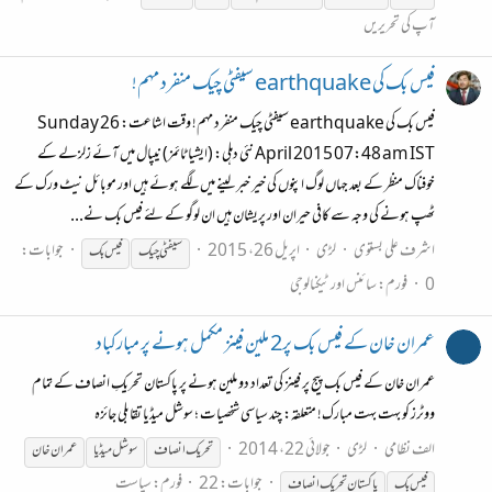
آپ کی تحریریں
فیس بک کی earthquake سیفٹی چیک منفرد مہم!
فیس بک کی earthquake سیفٹی چیک منفرد مہم! وقت اشاعت: Sunday 26
April 2015 07:48 am IST نئی دہلی: (ایشیا ٹائمز) نیپال میں آئے زلزلے کے
خوفناک منظر کے بعد جہاں لوگ اپنوں کی خیر خبر لینے میں لگے ہوئے ہیں اور موبائل نیٹ ورک کے
ٹھپ ہونے کی وجہ سے کافی حیران اور پریشان ہیں ان لوگو کے لئے فیس بک نے...
اشرف علی بستوی
لڑی
اپریل 26، 2015
جوابات:
سیفٹی چیک
فیس
بک
0
فورم:
سائنس اور ٹیکنالوجی
عمران خان کے فیس بک پر2 ملین فینز مکمل ہونے پر مبارکباد
عمران خان کے فیس بک پیج پر فینز کی تعداد دو ملین ہونے پر پاکستان تحریکِ انصاف کے تمام
ووٹرز کو بہت بہت مبارک! متعلقہ: چند سیاسی شخصیات ؛ سوشل میڈیا تقابلی جائزہ
الف نظامی
لڑی
جولائی 22، 2014
تحریک انصاف
سوشل میڈیا
عمران خان
جوابات: 22
فورم:
سیاست
فیس
بک
پاکستان تحریک انصاف