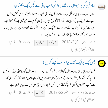
صارفین کی پرائیویسی نہ رکھنے پرواٹس ایپ بانی نے فیس بک چھوڑ دیا
دنیا کی سب سے بڑی سوشل ویب سائٹ فیس بک کی ملکیت انسٹنٹ میسیجنگ ایپلی کیشن واٹس
ایپ کے شریک بانی اور چیف ایگزیکٹو آفیسر (سی ای او) جان کوم نے بھی فیس بک کو چھوڑ دیا۔
اس سے قبل واٹس ایپ کے دوسرے شریک بانی برائن ایکٹن نے بھی رواں برس مارچ میں نہ
صرف اس کمپنی کو چھوڑ دیا تھا، بلکہ اس نے فیس بک سے...
محمداحمد
لڑی
مئی 2، 2018
جوابات: 9
فورم:
فیس
بک
وٹس ایپ
انفارمیشن ٹیکنالوجی کی دنیا
فیس بک پر ایک کلک پر انوائٹ کیسے کریں ؟
فیس بک پر ایک کلک پر دوستوں کو انوائٹ کیسے کریں ؟ بہت سے دوستوں کو پریشانی ہوتی ہے فیس
بک پر ایک ایک فرینڈ کو اِنوائٹ (دعوت)کرنا پڑتا ہے میں ایک ایسا طریقہ بتاونگا کہ ایک ہی کلک
سے آپ سینکڑوں لوگوں کو ایڈکرسکتے ہیں مکمل طریقہ اس ویڈیو میں میں نے بیان کردیا ہے
عبدالقدیر 786
لڑی
ستمبر 22، 2017
جوابات: 0
فورم:
فیس
بک
انفارمیشن ٹیکنالوجی کی دنیا