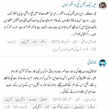
میں ایک فیس بکی دانشور ہوں
مجھ سے ملئے... میں ہوں فیس بک دانشور... میری معلومات کا اصل منبع سوشل میڈیا یا الیکٹرانک
میڈیا... اور چند من پسند کالم نگاروں کے کالم مصروفیات کی بدولت کتب بینی جیسا فضول مشغلہ میں
وقت ضائع نہیں کرتا. مجھے شعر و شاعری سے بہت رغبت ہے جو شعر نظر آتا ہے، ضرور شئر کرتا
ہوں... اگر اقبال کا نام...
محمد تابش صدیقی
لڑی
نومبر 6، 2015
جوابات:
دانشور
شاعر
فیس
بک
25
فورم:
آپ کی طنزیہ و مزاحیہ تحریریں
تماشائی
تماشائی چند دن پہلے کی بات ہے شہر سے باہر جاتی سڑک پر ایک کار سے کتا ٹکر گیا۔کار والا
بغیررکے نکلتا چلا گیا۔ کتا شدید زخمی حالت میں سڑک پر کراہ رہا تھا۔ ہم جائے حادثہ سے کچھ فاصلے
پر تھے۔ قبل اس کے ہم کتے تک پہنچتے۔ دو لڑکے موٹر سائیکل پر اس کے پاس رکے۔ جیب
سے موبائل نکالا اور مرتے کتے کی...
نیرنگ خیال
لڑی
ستمبر 30، 2015
تماشائی
رجحانات
سوشل میڈیا
فیس
بک
جوابات: 52
فورم:
معاشرہ
نیرنگ خیال
نیرنگ کے قلم سے
ٹوئٹر
گوگل پلس