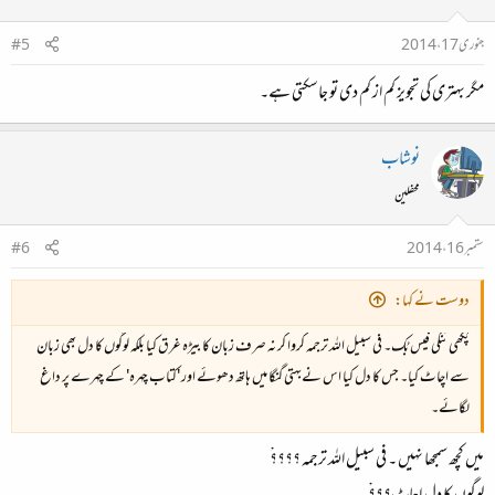
جنوری 17، 2014
#5
مگر بہتری کی تجویز کم از کم دی تو جاسکتی ہے۔
نوشاب
محفلین
ستمبر 16، 2014
#6
دوست نے کہا:
پُکھی ننگی فیس بُک۔ فی سبیل اللہ ترجمہ کروا کر نہ صرف زبان کا بیڑہ غرق کیا بلکہ لوگوں کا دل بھی زبان
سے اچاٹ کیا۔ جس کا دل کیا اس نےبہتی گنگا میں ہاتھ دھوئے اور 'کتاب چہرہ' کے چہرے پر داغ
لگائے۔
میں کچھ سمجھا نہیں ۔ فی سبیل اللہ ترجمہ ؟؟؟؟ْ