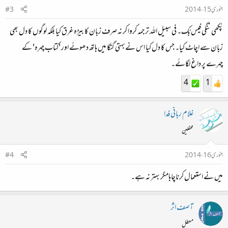
جنوری 15، 2014
#3
پُکھی ننگی فیس بُک۔ فی سبیل اللہ ترجمہ کروا کر نہ صرف زبان کا بیڑہ غرق کیا بلکہ لوگوں کا دل بھی
زبان سے اچاٹ کیا۔ جس کا دل کیا اس نےبہتی گنگا میں ہاتھ دھوئے اور 'کتاب چہرہ' کے
چہرے پر داغ لگائے۔
4
1
غلام ربانی فدا
محفلین
جنوری 16، 2014
#4
میں نے استعمال کرناچاہامگر بہتر نہ ہے۔
آصف اثر
معطل