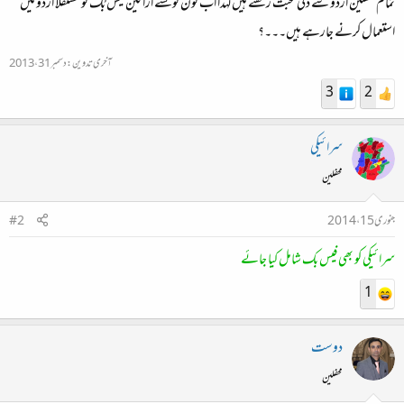
تمام محفلین اُردو سے دلی محبت رکھتے ہیں لہذا اب کون کونسے اراکین فیس بُک کو مستقلا اردو میں
استعمال کرنے جارہے ہیں۔۔۔؟
آخری تدوین:
دسمبر 31، 2013
3
2
سرائیکی
محفلین
جنوری 15، 2014
#2
سرائیکی کو بھی فیس بک شامل کیا جائے
1
دوست
محفلین