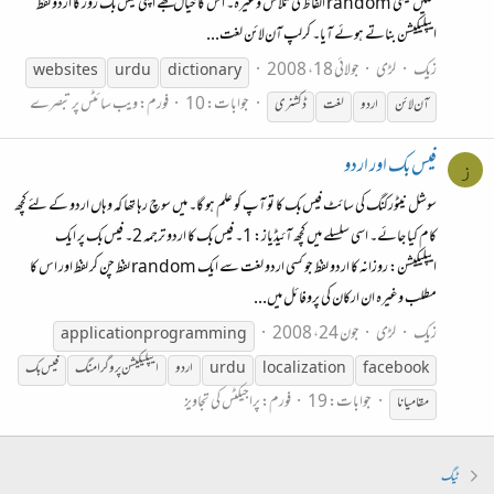
سکیں یعنی random الفاظ کی تلاش وغیرہ۔ اس کا خیال مجھے اپنی فیس‌بک روز کا اردو لفظ
ایپلیکیشن بناتے ہوئے آیا۔ کرلپ آن‌لائن لغت...
زیک
لڑی
جولائی 18، 2008
websites
urdu
dictionary
جوابات: 10
فورم:
ویب سائٹس پر تبصرے
آن‌لائن
اردو
لغت
ڈکشنری
فیس‌بک اور اردو
ز
سوشل نیٹورکنگ کی سائٹ فیس‌بک کا تو آپ کو علم ہو گا۔ میں سوچ رہا تھا کہ وہاں اردو کے لئے کچھ
کام کیا جائے۔ اسی سلسلے میں کچھ آئیڈیاز: 1۔ فیس‌بک کا اردو ترجمہ 2۔ فیس‌بک پر ایک
ایپلیکیشن: روزانہ کا اردو لفظ جو کسی اردو لغت سے ایک random لفظ چن کر لفظ اور اس کا
مطلب وغیرہ ان ارکان کی پروفائل میں...
زیک
لڑی
جون 24، 2008
application programming
facebook
localization
urdu
اردو
ایپلیکیشن پروگرامنگ
فیس‌بک
جوابات: 19
فورم:
پراجیکٹس کی تجاویز
مقامیانا
ٹیگ