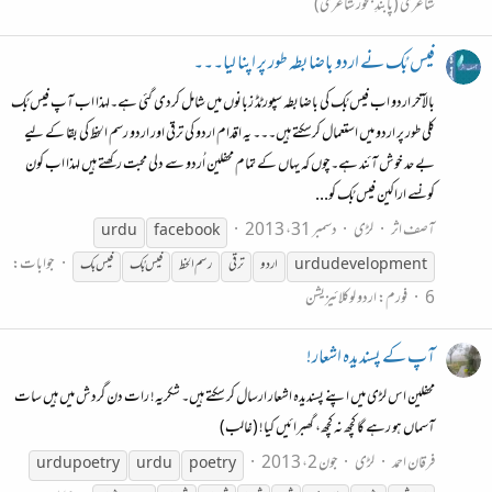
شاعری (پابندِ بحور شاعری)
فیس بُک نے اردو باضابطہ طور پر اپنا لیا۔۔۔
بالآخر اردو اب فیس بُک کی باضابطہ سپورٹڈ زبانوں میں شامل کردی گئی ہے۔لہذا اب آپ فیس بُک
کلی طور پر اردو میں استعمال کرسکتے ہیں۔۔۔ یہ اقدام اردو کی ترقی اور اردو رسم الخط کی بقا کے لیے
بے حد خوش آئند ہے۔چوں کہ یہاں کے تمام محفلین اُردو سے دلی محبت رکھتے ہیں لہذا اب کون
کونسے اراکین فیس بُک کو...
آصف اثر
لڑی
دسمبر 31، 2013
urdu
facebook
جوابات:
development
urdu
اردو
ترقی
رسم الخط
فیس بُک
فیس بک
6
فورم:
اردو لوکلائیزیشن
آپ کے پسندیدہ اشعار!
محفلین اس لڑی میں اپنے پسندیدہ اشعار ارسال کر سکتے ہیں۔ شکریہ! رات دن گردش میں ہیں سات
آسماں ہو رہے گا کچھ نہ کچھ، گھبرائیں کیا! (غالب)
فرقان احمد
لڑی
جون 2، 2013
urdu
poetry
urdu
poetry