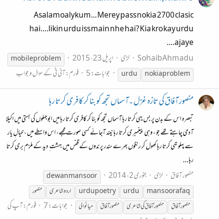
Asalamoalykum... Merey pass nokia 2700 clasic
hai....likin urdu iss main nhe hai? Kia kro kay urdu
ajaye....
SohaibAhmadu
لڑی
اپریل 23، 2015
mobile problem
جوابات: 5
فورم:
آئی ٹی کے سوال و جواب
urdu
nokia problem
منصور آفاق کی تازہ غزل ۔آسماں تجھ کو بنا کر کافری کرتا رہا
تبصرہ اس کے بدن پر بس یہی کرتا رہا آسماں تجھ کو بنا کر کافری کرتا رہا میں ابوجہلوں کی بستی میں اکیلا
آدمی چاہتے تھے جو ، وہی پیغمبری کرتا رہا نیند آجائے کسی صورت مجھے، اس واسطے میں ، خیالِ یار
سے پہلو تہی کرتا رہا کھول کر رنگوں بھرے سندر پرندوں کے قفس میں بہشت ِ دید کے ملزم بری کرتا
رہا...
منصور آفاق
لڑی
جنوری 2، 2014
dewan mansoor
mansoor afaq
urdu
poetry
urdu
اردو شاعری
منصور
جوابات: 7
فورم:
آپ کی
منصور آفاق
منصور آفاق کی شاعری
منصورآفاق
میانوالی