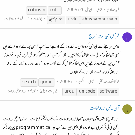
استاد، افسانہ نگار، سفر نامہ نگار، ڈرامہ نگار...
نوید صادق
لڑی
اپریل 26، 2009
criticism
critic
جوابات: 1
فورم:
مقالات
ehtisham hussain
urdu
احتشام حسین
قرآن مجید اردو سرچ
م
خاص طریقے سے ڈیزائن کردہ اس سافٹ وئر کے ذریعے اب آپ قرآن مجید کے اردو ترجمے میں
کسی بھی لفظ کو آسانی سے تلاش کرسکتے ہیں. مثلا” اگر آپ "نماز" لکھ کر تلاش کریں تو یہ سافٹ وئر
قرآن مجید کے اردو ترجمےمیں اس لفظ کو تلاش کرے گا اور سورہ، آیت اور اردو ترجمہ کے ساتھ
اس لفظ کو ظاہر کرے گا. اس کے علاوہ...
محمد کاشف صدیقی
لڑی
اکتوبر 13، 2008
search
quran
جوابات: 26
فورم:
اردو سوفٹویر ریلیز
urdu
unicode
software
آن‌لائن اردو لغات
ز
اس تھریڈ کا مقصد اچھی معیاری آن‌لائن اردو لغات کے لنک اکٹھے کرنا ہے۔ میری ترجیح اردو سے
انگریزی کی ڈکشنری ہے اور وہ بھی ایسی جن سے آپ programmatically چیڑ چھاڑ کر