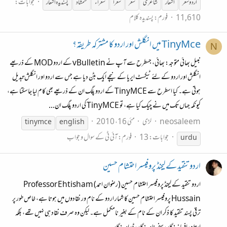
جوابات:
اردو شعر
اشعار
شاعری
شعر
شعرا
شعراء
شمشاد
پسندیدہ اشعار
11,610
فورم:
پسندیدہ کلام
TinyMce میں انگلش اور اردو کا مشترکہ طریقہ؟
N
نبیل بھائی متوجہ: بھائی، جسطرح سے آپ نے vBulletin کے اردو MOD کے ذریعے
انگلش اور اردو کے لئے ٹیکسٹ ایریا کے نیچے ایک بٹن دیا ہے جس سے اردو اور انگلش تبدیل
ہوتی ہے۔ کیا اسطرح سے TinyMCE کے اردو پلگ ان کے ذریعے بھی کام لیا جاسکتا ہے،
کیونکہ جہاں تک میں نے چیک کیا ہے، تو TinyMCE کی اردو پلگ ان...
neosaleem
لڑی
مئی 16، 2010
tinymce
english
جوابات: 13
فورم:
آئی ٹی کے سوال و جواب
urdu
اردو تنقید کے لیجنڈ پروفیسر احتشام حسین
اردو تنقید کے لیجنڈ پروفیسر احتشام حسین (رضوان احمد) Professor Ehtisham
Hussain پروفیسر احتشام حسین کا شمار اردو کے نام ور نقادوں میں ہوتا ہے، خاص طور پر
ترقی پسند تنقید کا ذکر ان کے نام کے بغیر نامکمل ہے۔ لیکن وہ صرف نقاد ہی نہیں تھے، بلکہ