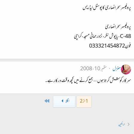
پروفیسر سحر انصاری کا پوسٹل ایڈریس
پروفیسر سحر انصاری
C-48، پاپوش نگر، نزدرحمانی مسجد،کراچی
فون033321454872
مغزل
ستمبر 10، 2008
سرکار کوشش کرتا ہوں ،، جمع کرنے میں کچھ وقت درکار ہے۔
Last
1 از 2
اگلا
اراکین