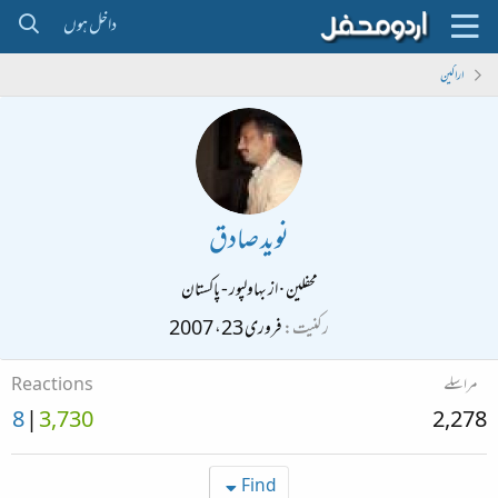
داخل ہوں
اراکین
نوید صادق
محفلین
·
از
بہاولپور - پاکستان
رکنیت
فروری 23، 2007
مراسلے
Reactions
8
3,730
2,278
Find