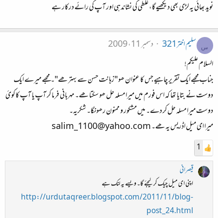
نوید بھائی یہ لڑی بھی دیکھیے گا، غلطی کی نشاندہی اور آپ کی رائے درکار ہے
سلیم اختر321
دسمبر 11، 2009
س
السلام علیکم!
جناب مجھے ایک تقریر چاہیے جس کا عنوان ھو "زہانت حسن سے بہتر ھے"۔ مجھے میرے ایک
دوست نے بتایا تھا کہ اس فورم میں میرا مسلہ حل ھو سکتا ھے۔ مہربانی فرما کر آپ یا آپ کا کوئ
دوست میرا مسلہ حل کر دے۔ میں مشکور و ممنون رھونگا۔ شکریہ۔
میرا ای میل اڈریس یہ ھے۔ salim_1100@yahoo.com
1
قیصرانی
اپنی ای میل چیک کر لیجئے گا۔ ویسے یہ لنک ہے
http://urdutaqreer.blogspot.com/2011/11/blog-
post_24.html