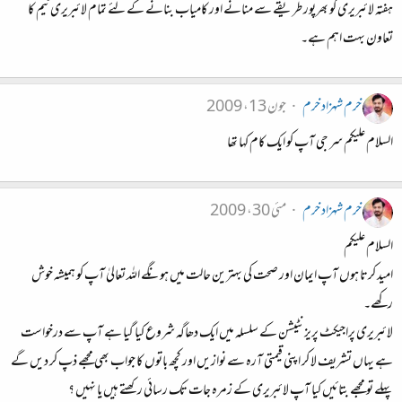
ہفتہ لائبریری کو بھرپور طریقے سے منانے اور کامیاب بنانے کے لئے تمام لائبریری ٹیم کا
تعاون بہت اہم ہے۔
خرم شہزاد خرم
جون 13، 2009
السلام علیکم سر جی آپ کو ایک کام کہا تھا
خرم شہزاد خرم
مئی 30، 2009
السلام علیکم
امید کرتا ہوں آپ ایمان اور صحت کی بہترین حالت میں ہونگے اللہ تعالیٰ آپ کو ہمیشہ خوش
رکھے۔
لائبریری پراجیکٹ پریزنٹیشن کے سلسلہ میں ایک دھاگہ شروع کیا گیا ہے آپ سے درخواست
ہے یہاں تشریف لا کر اپنی قیمتی آرہ سے نوازیں اور کچھ باتوں کا جواب بھی مجھے ذپ کر دیں گے
پہلے تو مجھے بتائیں کیا آپ لائبریری کے زمرہ جات تک رسائی رکھتے ہیں یا نہیں ؟