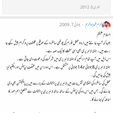
جنوری 5، 2012
خرم شہزاد خرم
جولائی 7، 2009
السلام علیکم
جیسا کہ آپ جانتے ہیں اردو محفل فورم کی چوتھی سالگرہ کے موقع پر مخلتف پروگرام پیش کیے جا
رہے ہیں۔ ہفتہ لائبریری بھی اسی سلسلے کا ایک حصہ ہے۔
اس ذیل میں آپ تمام اراکین کو ہفتہ لائبریری میں شرکت کی دعوت دی جاتی ہے۔
ہفتہ لائبریری 8 جولائی تا 14 جولائی پر مشتمل ہے۔ اس دورانیہ میں مختلف اپڈیٹس اور ایکٹیوٹیز
پیش کی جائیں گی۔
محفل کی سالگرہ کی اختتامی تقریبات میں لائبریری پراجیکٹ کے بارے میں پریذینٹیشن بھی دی
جائے گی۔ جس میں اس ماہ کی اپڈیٹس کے ساتھ ساتھ لائبریری پراجیکٹ سے متعلق اہم امور کا
احاطہ کیا جائے گا۔