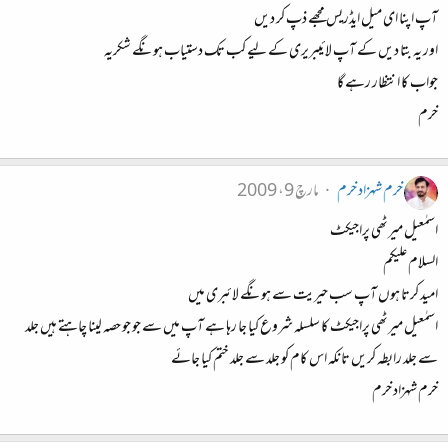
آپ اپنا ای میل ایڈریس مجھے ذپ کر دیں
اور یہ بتا دیں کے آپ لائیبریری کے لیے کب تک دستیاب ہونگے شکریہ
جواب کا انتظار رہے گا
خرم
خرم شہزاد خرم
مارچ 9، 2009
اسمٰعیل میرٹھی پراجیکٹ
السلام علیکم
امید کرتا ہوں آپ سب حیریت سے ہونگے لائبری میں
اسمٰعیل میرٹھی پراجیکٹ کا سلسلہ شروع کیا جا رہا ہے آپ میں سے جو جو حصہ لینا چاہتے ہیں جلد
سے جلد رابطہ کریں تانکہ اس کام کو جلد سے جلد ختم کیا جائے
خرم شہزاد خرم