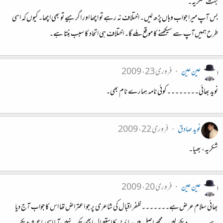
بہت شکریہ۔
بس آپ میرا جواب وہاں‌پڑھ لیں۔ اختلاف نہ رہے تو اچھا اور اگر ہیے تو بھی اچھا۔ کیوں‌کہ اسی
طرح‌ہمیں‌آپ سے سیکھنے کا موقع ملے گا۔ اختلاف ہی اتحاد کا سبب بنتا ہے۔
عین عین
فروری 23، 2009
نوید بھائی۔۔۔۔۔۔۔۔ کوئی نامہ ہمارے نام بھی۔
نوید صادق
فروری 22، 2009
شکریہ، بھیا۔
عین عین
فروری 20، 2009
بھائی سلام عرض‌ہے۔۔۔۔۔۔۔ ظفر اقبال کی شاعری پر جو اعتراض‌تھا اس کا جواب آج دیا