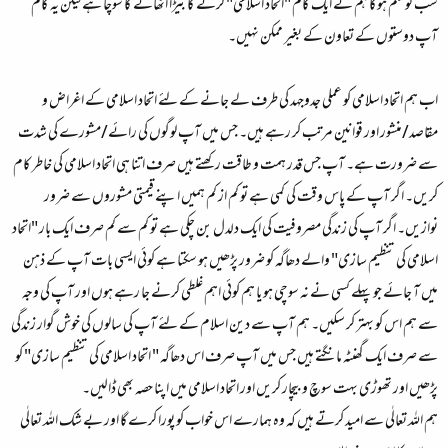
سب کو علم ہو گا ہم نے ایک کام "اتحاد اسلامی" کرنے کا بیڑا اٹھانے کا سوچا ہے لیکن یہ کام
آپ دوستوں کے تعاون کے بغیر ممکن نہیں۔
اب ہم اتحاد اسلامی کو عملی جدوجہد کی طرف لے جانے کے لئے اتحاد اسلامی کے اغراض و
مقاصد/منشور اور قوانین مرتب کر رہے ہیں۔ جس میں آپ لوگوں کی رائے/مشورے کی شدت
سے ضرورت ہے۔ آپ جس قدر ہمت و طاقت رکھتے ہیں صرف اتنا ہی اتحاد اسلامی کی خاطر کام
کریں۔ اگر آپ کے پاس وقت کی کمی ہے تو کم از کم ہمیں اپنے قیمتی مشوروں سے ضرور
نوازیں۔ اگر آپ کی زندگی مصروفیت کی ایک دلدل بن چکی ہے تو کم سے کم صرف ایک بار "اتحاد
اسلامی کی تنظیم سازی" والے دھاگہ کو ضرور پڑھیں ہو سکتا ہے کوئی ایسی بات آپ کے ذہن
میں آ جائے جو پہلے کسی نے نہ سوچی ہو یا ہم کوئی اہم غلطی کرنے جا رہے ہوں اور آپ کی وجہ
سے ہم اس کو بہتر کر سکیں۔ ہم آپ سے دین اسلام کے لئے آپ کی سالوں کی خوش گوار زندگی
سے صرف ایک گھنٹہ مانگتے ہیں جس میں آپ صرف اس دھاگہ " اتحاد اسلامی کی تنظیم سازی" کو
پڑھیں اور تھوڑی بہت سوچ و بیچار کریں اور اتحاد اسلامی میں اپنا حصہ بھی ڈالیں۔
ہم اللہ تعالٰی سے امید کرتے ہیں کہ وہ ہمارے اس خواب کو پورا کرے گا اور بے شک اللہ تعالٰی