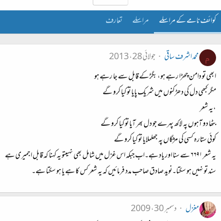
کوائف نامے کے مراسلے
مراسلے
تعارف
محمد اشرف ساقی
جولائی 28، 2013
م
ابھی تو دامن چھڑا رہے ہو، بگڑ کے قابل سے جا رہے ہو
مگر کبھی دل کی دھڑکنوں میں شریک پایا تو کیا کرو گے
،یہ شعر
بٹھا دو آہوں پہ لاکھ پہرے جو دل بھر آیا تو کیا کرو گے
کوئی ستارہ کسی کی مژگاں پہ جھلملایا تو کیا کرو گے
یہ شعر ۶۶۹۱ سے سنا اور یاد ہے۔اب جبکہ اس غزل میں شامل بھی نہیںتو یہ کہنا کہ قابل اجمیری ہے
سند تو نہیں ہو سکتا۔نوید صادق صاحب مدد فرمائیں کہ یہ شعر کس کا ہے یا ہو سکتا ہے۔
مغزل
دسمبر 30، 2009