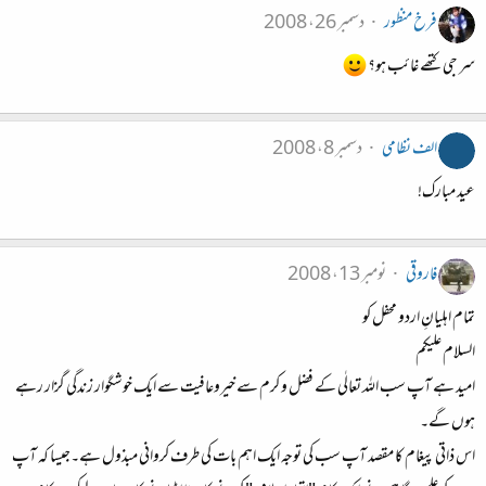
فرخ منظور
دسمبر 26، 2008
سر جی کتھے غائب ہو؟
الف نظامی
دسمبر 8، 2008
عید مبارک!
فاروقی
نومبر 13، 2008
تمام اہلیانِ اردو محفل کو
السلام علیکم
امید ہے آپ سب اللہ تعالٰی کے فضل و کرم سے خیروعافیت سے ایک خوشگوار زندگی گزار رہے
ہوں گے۔
اس ذاتی پیغام کا مقصد آپ سب کی توجہ ایک اہم بات کی طرف کروانی مبذول ہے۔جیسا کہ آپ