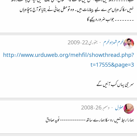
ہے۔۔۔۔۔ دیکھ لیں۔ مجھے اصل میں‌سائٹ کا استعمال ابھی تک نہیں‌آیا اسی باعث‌دیکھ
نہیں‌سکا کہ وہاں‌میرے لیے پیغامات ہیں۔ وہ تو مغل بھائی نے بتایا تو آج پہنچا وہاں
۔۔۔۔۔۔۔۔ جواب ضرور دیجیے گا
خرم شہزاد خرم
جنوری 22، 2009
http://www.urduweb.org/mehfil/showthread.php?
t=17555&page=3
سر جی یہاں کب آئیں گے
مغزل
دسمبر 26، 2008
ہمارا ربط نہیں رہ سکا ہمارے ساتھ -------------- نوید صادق