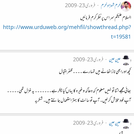
خرم شہزاد خرم
فروری 23، 2009
السلام علیکم سر اس پر نظر کرم فرمائیں
http://www.urduweb.org/mehfil/showthread.php?
t=19581
عین عین
فروری 23، 2009
کچھ اور ابھی ناز اٹھانے ہیں تمہارے ۔۔۔۔ ظفر اقبال
بھائی مجھے اتنا تو نہیں‌ معلوم کہ دھاگہ وغیرہ کا یہاں‌کیا چکر ہے۔۔۔۔۔۔۔ یہ غزل تھی۔۔۔۔۔
آپ خود تلاش کر لیں‌۔ آپ تو سائٹ کا بہتر استعمال جانتے ہیں۔ شکریہ
عین عین
فروری 23، 2009