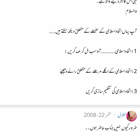
ہی اس کا اجر دینے والا ہے۔
والسلام
آپ یہاں اتحاد اسلامی کے سلسلے کے متعلق دیکھ سکتے ہیں....
1: اتحاد اسلامی.........آو سب مل کر عہد کریں :
2:اتحاد اسلامی کے اگلے مرحلے کے متعلق رائے دیجیئے
3:اتحاد اسلامی کی تنظیم سازی کریں
مغزل
ستمبر 22، 2008
ضرور کیوں نہیں جناب حاضر ہوں۔۔