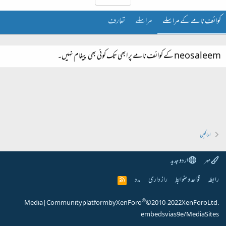
کوائف نامے کے مراسلے
مراسلے
تعارف
neosaleem کے کوائف نامے پر ابھی تک کوئی بھی پیغام نہیں۔
اراکین
مہر
اردو جدید
رابطہ
قواعد و ضوابط
راز داری
مدد
R
S
S
®
Media
|
Community platform by XenForo
© 2010-2022 XenForo Ltd.
embeds via s9e/MediaSites