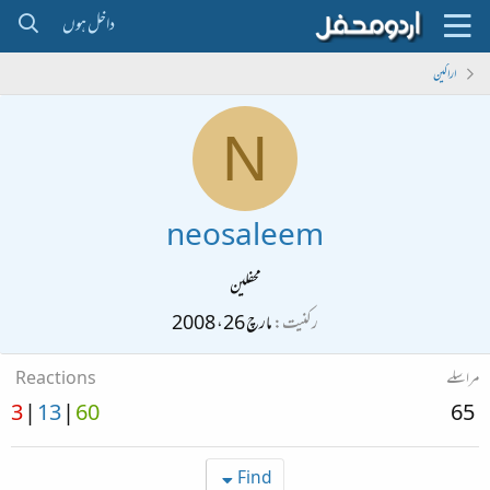
داخل ہوں
اراکین
N
neosaleem
محفلین
رکنیت
مارچ 26، 2008
مراسلے
Reactions
3
13
60
65
Find