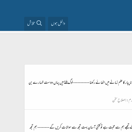
داخل ہوں
تلاش
نا پیار کا علم زمانے میں اٹھائے رکھنا ----------- لوگ ملتے ہیں یہاں دوست تمہارے بن
رم:
اِصلاحِ سخن
ے تجھے ہم سے محبّت ہے تو کتنی آسان بہت تجھ سے سوالات کریں گے -------- ہم تجھ