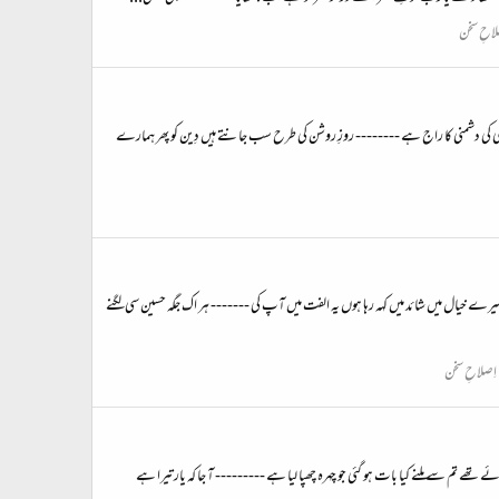
لاحِ سخن
ی کی دشمنی کا راج ہے -------- روزِ روشن کی طرح سب جانتے ہیں دِین کو پھر ہمارے
خیال میں شائد میں کہہ رہا ہوں یہ الفت میں آپ کی ------- ہر اک جگہ حسین سی لگنے
اِصلاحِ سخن
 تم سے ملنے کیا بات ہو گئی جو چہرہ چھپا لیا ہے --------- آ جا کہ یار تیرا ہے