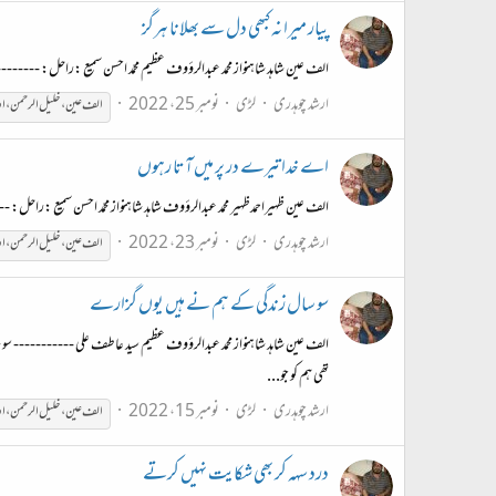
پیار میرا نہ کبھی دل سے بھلانا ہرگز
الف عین شاہد شاہنواز محمد عبدالرؤوف عظیم محمّد احسن سمیع :راحل: ---------
ارشد چوہدری
لڑی
نومبر 25، 2022
الف
عین
،
خلیل
الرحمن
،
او
اے خدا تیرے در پر میں آتا رہوں
الف عین ظہیراحمدظہیر محمد عبدالرؤوف شاہد شاہنواز محمّد احسن سمیع :راحل:
ارشد چوہدری
لڑی
نومبر 23، 2022
الف
عین
،
خلیل
الرحمن
،
او
سو سال زندگی کے ہم نے ہیں یوں گزارے
الف عین شاہد شاہنواز محمد عبدالرؤوف عظیم سید عاطف علی -----------
تھی ہم کو جو...
ارشد چوہدری
لڑی
نومبر 15، 2022
الف
عین
،
خلیل
الرحمن
،
او
درد سہہ کر بھی شکایت نہیں کرتے