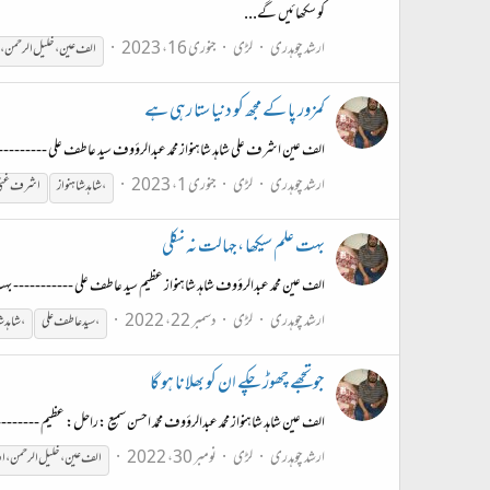
کو سکھائیں گے...
ارشد چوہدری
لڑی
جنوری 16، 2023
الف
عین
،
خلیل
الرحمن
،
کمزور پا کے مجھ کو دنیا ستا رہی ہے
الف عین اشرف علی شاہد شاہنواز محمد عبدالرؤوف سید عاطف علی ---------- کم
ارشد چوہدری
لڑی
جنوری 1، 2023
،
شاہد شاہنواز
اشرف غنی
بہت علم سیکھا ،جہالت نہ نکلی
الف عین محمد عبدالرؤوف شاہد شاہنواز عظیم سید عاطف علی ----------- بہت ع
ارشد چوہدری
لڑی
دسمبر 22، 2022
،
سید عاطف علی
،
شاہد ش
جو تجھے چھوڑ چکے ان کو بھلانا ہو گا
الف عین شاہد شاہنواز محمد عبدالرؤوف محمّد احسن سمیع :راحل: عظیم --------
ارشد چوہدری
لڑی
نومبر 30، 2022
الف
عین
،
خلیل
الرحمن
،
او