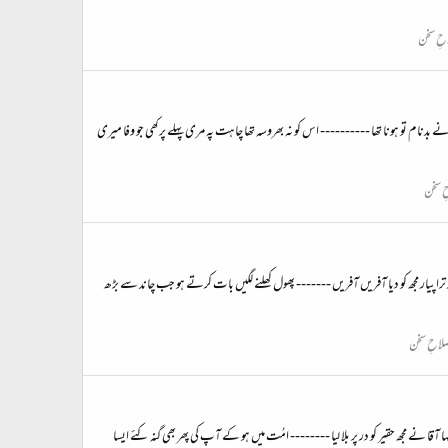
احِ سخن
ام تو ہونا تھا ---------- اس کو نہ بھروسہ تھا چاہت پہ مری پہلے پرکھی جو وفا میری
ِ سخن
 پیار مجھ کو دیا آفریں آفریں ------- پھول کھلنے لگیں بات کرتے ہو جب چاند سے بڑھ
صلاحِ سخن
ے مجھ حقیر کو در پر بلا لیا -------- امُت میں ہو کے آپ کی پھر بھی گنہ کئے ایسا