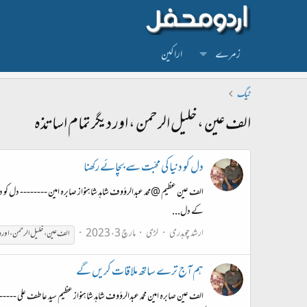
زمرے
اراکین
ٹیگ
الف عین ، خلیل الرحمن ، اور دیگر تمام اساتذہ
دل کو دنیا کی محبّت سے بچائے رکھنا
الف عین عظیم @محد عبدالرؤوف شاہد شاہنواز صابرہ امین -------- دل کو دنی
کے دل...
ارشد چوہدری
لڑی
مارچ 3، 2023
الف
عین
،
خلیل
الرحمن
،
اور
د
ہم آج ترے ساتھ ملاقات کریں گے
الف عین صابرہ امین محمد عبدالرؤوف شاہد شاہنواز عظیم سید عاطف علی 