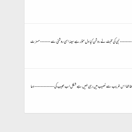
ے -------- نبی کی محبّت نے روشن کیا دل منوّر ہے سینہ اسی روشنی سے ------- مسرّت
لا گیا خفا تھا اس غریب سے نصیب میں رہی نہیں ہے شکل اب حبیب کی ------------- دعا