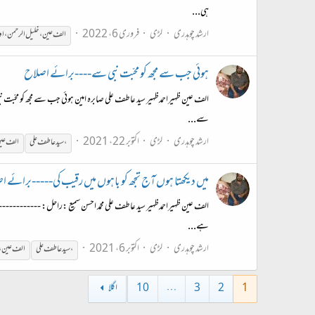
ہی...
ارشد چوہدری
لڑی
فروری 6، 2022
الف
عین
،
خلیل
الرحمن
،
او
ہوئی جب سے مجھ کو محبّت نبی سے----برائے اصلاح
الف عین ظہیراحمدظہیر سید عاطف علی صابرہ امین ہوئی جب سے مجھ کو محبّت 
سے...
ارشد چوہدری
لڑی
اکتوبر 22، 2021
،
سید عاطف علی
الف
عی
میں دیکھتا ہوں آج تجھ کو باہوں میں رقیب کی-----برائے ا
الف عین ظہیراحمدظہیر سید عاطف علی محمّد احسن سمیع :راحل: ------------
ہے...
ارشد چوہدری
لڑی
اکتوبر 6، 2021
،
سید عاطف علی
الف
عین
،
1
2
3
…
10
اگلا