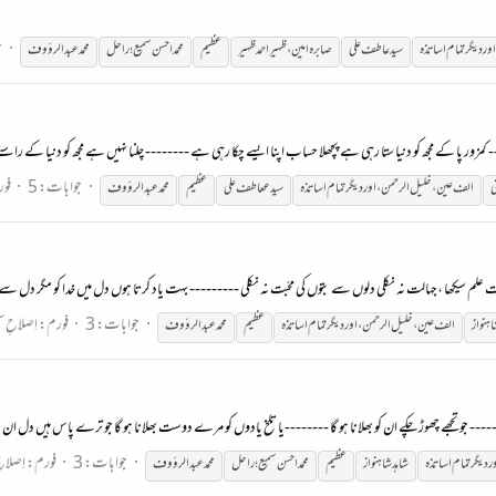
ج
اور
دیگر
تمام
اساتذہ
سید عاطف علی
صابرہ امین،ظہیراحمد ظہیر
عظیم
محمد احسن سمیع؛ راحل
محمد عبدالرؤوف
زور پا کے مجھ کو دنیا ستا رہی ہے پچھلا حساب اپنا ایسے چکا رہی ہے -------- چلنا نہیں ہے مجھ کو دنیا کے راستے
جوابات: 5
فو
الف
عین
،
خلیل
الرحمن
،
اور
دیگر
تمام
اساتذہ
سید ععاطف علی
عظیم
محمد عبدالرؤوف
لم سیکھا ،جہالت نہ نکلی دلوں سے بتوں کی محبّت نہ نکلی --------- بہت یاد کرتا ہوں دل میں خدا کو مگر دل سے د
جوابات: 3
فورم:
اِصلاحِ 
اہنواز
الف
عین
،
خلیل
الرحمن
،
اور
دیگر
تمام
اساتذہ
عظیم
محمد عبدالرؤوف
---- جو تجھے چھوڑ چکے ان کو بھلانا ہو گا --------یا تلخ یادوں کو مرے دوست بھلانا ہو گا جو ترے پاس ہیں دل ان
جوابات: 3
فورم:
اِصلاح
ر
دیگر
تمام
اساتذہ
شاہد شاہنواز
عظیم
محمد احسن سمیع؛ راحل
محمد عبدالرؤوف