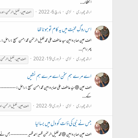
انتظار...
ارشد چوہدری
لڑی
مارچ 6، 2022
الف
عین
،
خلیل
الرحمن
،
اور
د
اس روگِ محبّت میں یہ کام تو ہونا تھا
الف عین صابرہ امین سید عاطف علی محمد خلیل الرحمٰن محمّد احسن سمیع :را
پھر رام...
ارشد چوہدری
لڑی
فروری 19، 2022
الف
عین
،
خلیل
الرحمن
،
اے مرے ہم سخن اے مرے ہم نشیں
الف عین @سیّد عاطف علی صابرہ امین محمّد احسن سمیع :راحل: ------------
کے...
ارشد چوہدری
لڑی
فروری 9، 2022
الف
عین
،
خلیل
الرحمن
،
او
جس نے نبی کی ذات کو دل میں بسا لیا
الف عین صابرہ امین @محمدخلیل الرحمٰن ظہیراحمدظہیر ----------- جس نے نب