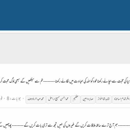
ا کی محبّت سے بچائے رکھنا خود کو اللہ کی عبادت میں لگائے رکھنا -------- تم سے سیکھیں گے سبھی لوگ محبّت کر
جوابات: 8
فو
یگر
تمام
اساتذہ
شاہد شاہنواز
صابرہ امین
عظیم
محمد احسن سمیع؛ راحل
محمد عبدالرؤوف
------------- ہم آج ترے ساتھ ملاقات کریں گے غیروں کی نہیں تجھ سے تری بات کریں گے -------- پوچھیں گ