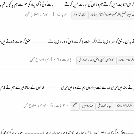
 کر بھی شکایت نہیں کرتے ہم وفاؤں کی تجارت نہیں کرتے ------- بات کوئی تو کرو پیار کی ہم سے ہم پہ کیوں تم ی
جوابات: 1
فورم:
اِصلاحِ سخن
ف
عین
،
خلیل
الرحمن
،
اور
دیگر
تمام
اساتذہ
شاہدشاہنواز
ے پہ ہی عاشق کو سزا دی جائے ترکِ الفت جو کرے اس کو دعا دی جائے ----------- عشق کرتا ہے زمانے میں مس
جوابات: 1
فورم:
اِصلاحِ سخن
گر
تمام
اساتذہ
محمّد احسن سمیع راحل؛ سیّد عاطف علی
 نے رضا میں تیری صدمے سہے ہزاروں ہم نے وفا میں تیری ----------- قدموں کے ساتھ تیرے ہم نے قدم ملائے آوا
جوابات: 5
فورم:
اِصلاحِ سخن
دیگر
تمام
اساتذہ
سید عاطف علی
صابرہ امین
عظیم
--- مانا کہ بندگی کا وعدہ نہیں نبھایا عاصی ہوں پھر بھی تیرا بندہ ہوں اے خدایا ------------ اسلوب بندگی کا م