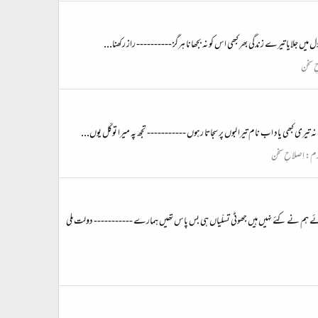
یں جلایا تیرے زندگی بھر کبھی اس کو نہ بجھانا ہرگز ---------- راز رکھنا...
ِ سخن
ری کبھی یاد اب نام تیرا لبوں پر سجاتا رہوں ----------- تجھ پہ میرا توکّل یوں...
رم:
اِصلاحِ سخن
ئے ہم نے کئے نہیں ہیں جھوٹی تسلّیاں ہی بس پاس تھیں ہمارے ----------- دولت ملی