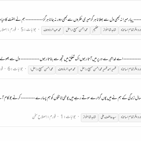
--- پیار میرا نہ کبھی دل سے بھلانا ہرگز میری نظروں سے کبھی دور نہ جانا ہرگز ----------- ہم نے الفت کا دیا دل م
جوابات: 5
فورم:
اِصلاح
ر
دیگر
تمام
اساتذہ
شاہد شاہنواز
عظیم
محمد احسن سمیع؛ راحل
محمد عبدالرؤوف
 ------------- اے خدا تیرے در پر میں آتا رہوں اک تعلّق میں تجھ سے بناتا رہوں ------------ دل سے بھولے نہ تی
جوابات: 6
فو
ر
دیگر
تمام
اساتذہ
ظہیر احمد ظہیر ِمحمداحسن سمیع؛راحل
محمد عبدالرؤوف
محمّد احسن سمیع؛راحل؛
 سو سال زندگی کے ہم نے ہیں یوں گزارے سوتے رہے ہیں یونہی ٹانگوں کو ہم پسارے --------- کرنے جو کام آ
جوابات: 1
فورم:
اِصلاحِ سخن
ر
دیگر
تمام
اساتذہ
سید عاطف علی
شاہد شاہنواز