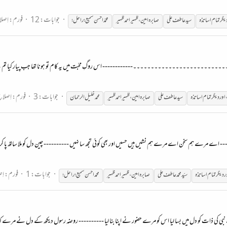
جوابات: 12
فورم:
اِصل
یگر
تمام
اساتذہ
سید عاطف علی
صابرہ امین،ظہیراحمد ظہیر
محمؔد احسن سمیع؛راحل؛
حل: ۔۔۔۔۔۔۔۔۔۔۔۔۔۔۔۔۔۔۔۔۔۔۔۔۔۔۔------------ اس روگِ محبّت میں یہ کام تو ہونا تھا جب پیار کیا تم نے بدن
جوابات: 3
فورم:
اِصلاح
اور
دیگر
تمام
اساتذہ
سید عاطف علی
صابرہ امین،ظہیراحمد ظہیر
محمد
خلیل
الرحمان
- اے مرے ہم سخن اے مرے ہم نشیں ہیں حسیں اور بھی کوئی تجھ سا نہیں ---------- چین دل کو ملا ساتھ پا کر ترا
جوابات: 1
فورم:
اِ
ر
دیگر
تمام
اساتذہ
سیّد محمّد عاطف علی
صابرہ امین،ظہیراحمد ظہیر
محمّد احسن سمیع؛راحل؛
ی کی ذات کو دل میں بسا لیا اس کو مرے حضور نے اپنا بنا لیا ---------- روضہ رسول دیکھ کے دل نے مرے کہا آقا ن