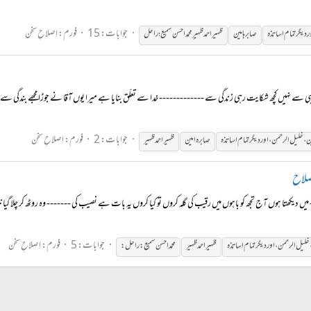
جوابات: 15
فورم:
اِصلاحِ سخن
ر
دیگر
تمام
اساتذہ
صابرہامین
ظہیر احمد ظہیر ِمحمداحسن سمیع؛راحل
نبی سے نہیں کچھ شکایت رہی زندگی سے ------------- خدا سے تعلّق بنایا ہے میرا یوں آقا نے جوڑا مجھے بندگی س
جوابات: 2
فورم:
اِصلاحِ سخن
ن
،
خلیل
الرحمن
،
اور
دیگر
تمام
اساتذہ
صابرہ امین
ظہیر احمد ظہیر
صلاح
 میں دیکھتا ہوں آج تجھ کو باہوں میں رقیب کی گلہ کروں تو کیا کروں یہ بات ہے نصیب کی ------- وہ روٹھ کر چ
جوابات: 5
فورم:
اِصلاحِ سخن
خلیل
الرحمن
،
اور
دیگر
تمام
اساتذہ
ظہیر احمد ظہیر
محمّد احسن سمیع :راحل: