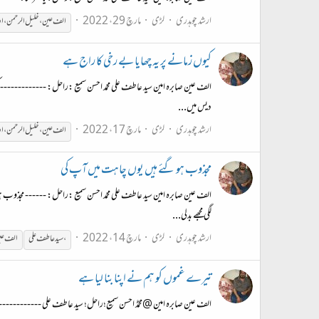
ارشد چوہدری
لڑی
مارچ 29، 2022
الف
عین
،
خلیل
الرحمن
،
او
کیوں زمانے پر یہ چھایا بے رخی کا راج ہے
الف عین صابرہ امین سید عاطف علی محمّد احسن سمیع :راحل: -------------
دیس میں...
ارشد چوہدری
لڑی
مارچ 17، 2022
الف
عین
،
خلیل
الرحمن
،
او
مجذوب ہو گئے ہیں یوں چاہت میں آپ کی
الف عین صابرہ امین سید عاطف علی محمّد احسن سمیع :راحل: ------ مجذوب
لگی مجھے بدلی...
ارشد چوہدری
لڑی
مارچ 14، 2022
،
سید عاطف علی
الف
عی
تیرے غموں کو ہم نے اپنا بنا لیا ہے
الف عین صابرہ امین @محمٰڈ احسن سمیع؛راحل؛ سید عاطف علی ------------ تی