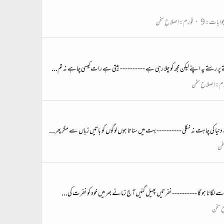
وابات: 9
فورم:
اِصلاحِ سخن
 پر رستے پہ اپنے لیکن مجھ کو چلا رہی ہے ---------- بیتی ہے رات کیسی چاہے نہ تم...
رم:
اِصلاحِ سخن
نیا کی چاہت نہ نکلی ---------- بہت میں سناتا ہوں لوگوں کو باتیں زباں سے مگر پھر...
سخن
 سے لگانا ہو گا ---------- نفرتیں پھیل گئیں آج زمانے بھر میں خود کو نفرت کی...
ِ سخن