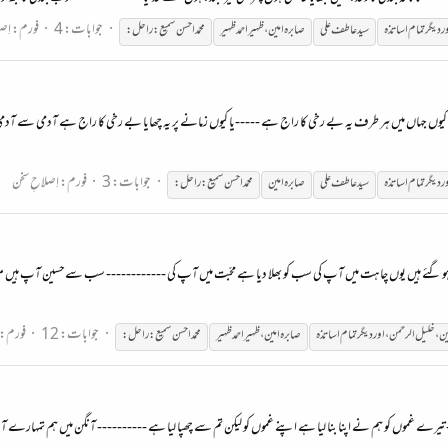
جوابات: 4
فورم:
اِص
ر
دیگر
تمام
اساتذہ
سید عاطف علی
صابرہ امین،ظہیراحمد ظہیر
محمّد احسن سمیع :راحل:
 کیوں جہاں میں ہر طرف یہ بے رخی کا راج ہے -----یا کیوں زمانے پر یہ چھایا بے رخی کا راج ہے آدمی سے آدم
جوابات: 3
فورم:
اِصلاحِ سخن
ر
دیگر
تمام
اساتذہ
سید عاطف علی
صابرہ امین
محمّد احسن سمیع :راحل:
 ہو گئے ہیں یوں چاہت میں آپ کی سب کو بھلا دیا ہے محبّت میں آپ کی ------------ سب سےحسین آپ ہیں میرے 
جوابات: 12
فورم:
ن
،
خلیل
الرحمن
،
اور
دیگر
تمام
اساتذہ
صابرہ امین،ظہیراحمد ظہیر
محمّد احسن سمیع :راحل:
رے غموں کو ہم نے اپنا بنا لیا ہے اپنے غموں کو لیکن تم سے چھپا لیا ہے ---------- آنگن میں ہم تمہارے آئے تھے