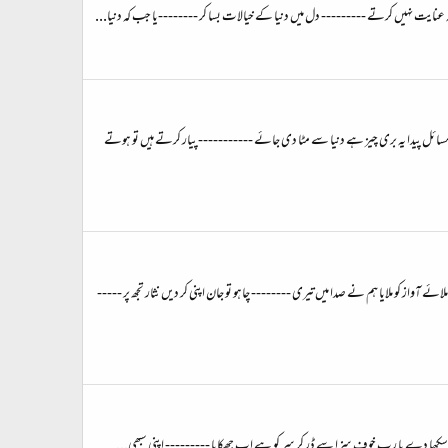
ہ عنایت نہیں کرتے --------- دل میں دنیا کے خیالات بسا کر --------یا جب کہ دنیا...
ائل پیدا یہ بری چیز ہے دنیا سے مٹا دی جائے ----------- پیار کرتے ہیں تو ہوتے
ز کو ملایا ہم نے صدا میں تیری -------- چاہو تو جان اپنی کر دیں نثار تجھ پر -----
جھ کو سکھا دے یا رب خوفِ سزا سے ڈر کر سر کو ہے اب جھکایا --------- اپنی سبھی...