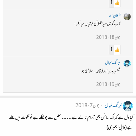
1
فرقان احمد
آپ کو بھی عیدالفطر کی خوشیاں مبارک!
جون 18، 2018
1
نیرنگ خیال
شکریہ ہادیہ اور فرقان۔ سلامتی ہو۔
جون 19، 2018
نیرنگ خیال
جون 7، 2018
کیا دل ہے کہ اک سانس بھی آرام نہ لے ہے ۔۔۔۔ محفل سے جو نکلے ہے تو خلوت میں جلے
ہے (قابل اجمیری)