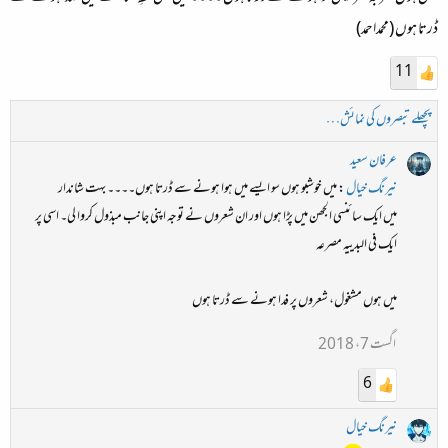
ڈرتا ہوں (محمداحمد)
11
پچھلے تبصروں کی نمائش…
عرفان سعید
نیرنگ خیال
: میں خوشبو ہوں سو ایسے میں ہوا ہونے سے ڈرتا ہوں۔۔۔۔ بہت شاندار
میں ایک سائنسی الجھن میں پڑا ہوں اور ان شعروں نے توجہ اپنی جانب مبذول کروا لی۔ اسی پر
ایک فی البدییہ مصرعہ
میں ہوں مشغول، شعروں پر فدا ہونے سے ڈرتا ہوں
اگست 7، 2018
6
نیرنگ خیال