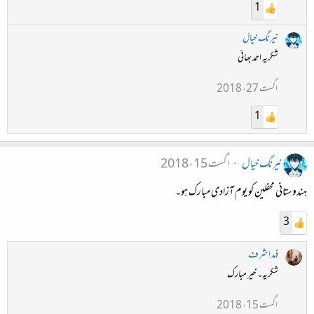
1
نیرنگ خیال
شکریہ احمد بھائی
اگست 27، 2018
1
نیرنگ خیال
اگست 15، 2018
ہندوستانی محفلین کو یوم آزادی مبارک ہو۔
3
فہد اشرف
شکریہ۔ خیر مبارک
اگست 15، 2018