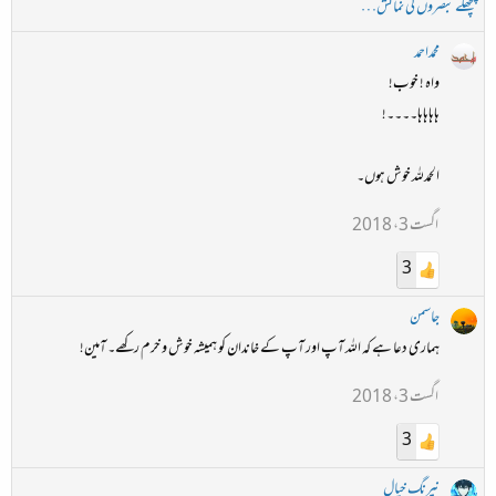
پچھلے تبصروں کی نمائش…
محمداحمد
واہ ! خوب!
ہاہاہاہا۔۔۔۔!
الحمدللہ خوش ہوں۔
اگست 3، 2018
3
جاسمن
ہماری دعا ہے کہ اللہ آپ اور آپ کے خاندان کو ہمیشہ خوش و خرم رکھے۔ آمین!
اگست 3، 2018
3
نیرنگ خیال