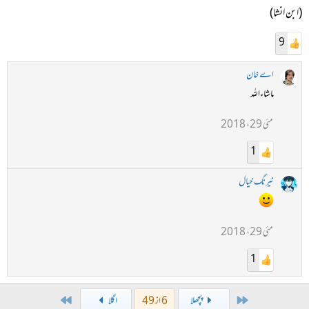
(ابن انشا)
9
اے خان
ماشاءاللہ
مئی 29، 2018
1
نیرنگ خیال
مئی 29، 2018
1
Last
First
پچھلا
6 از 49
اگلا