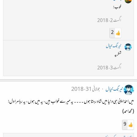
خوب!
اگست 2، 2018
2
نیرنگ خیال
شکریہ
اگست 3، 2018
نیرنگ خیال
جولائی 31، 2018
میں احمدؔ اپنی ہی دنیا میں شاد رہتا ہوں ۔۔۔۔ یہ میرے خواب ہیں، یہ میں ہوں، یہ رہا مرا دل!
(محمداحمد)
9