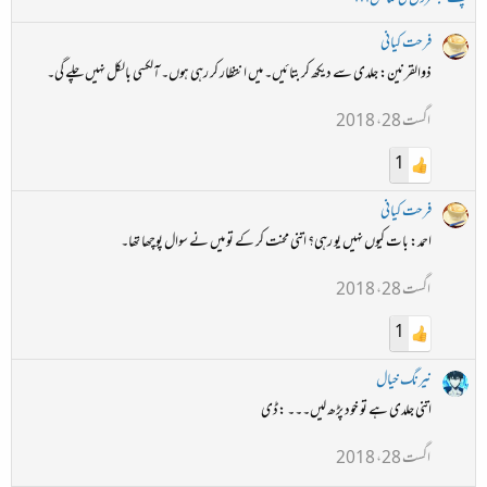
فرحت کیانی
ذوالقرنین: جلدی سے دیکھ کر بتائیں۔ میں انتظار کر رہی ہوں۔ آلکسی بالکل نہیں چلے گی۔
اگست 28، 2018
1
فرحت کیانی
احمد: بات کیوں نہیں یو رہی؟ اتنی محنت کر کے تو میں نے سوال پوچھا تھا۔
اگست 28، 2018
1
نیرنگ خیال
اتنی جلدی ہے تو خود پڑھ لیں۔۔۔ :ڈی
اگست 28، 2018