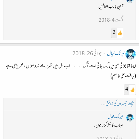
آمین یا رب العالمین
اگست 4، 2018
2
نیرنگ خیال
جولائی 26، 2018
اچھا تھا جوانی ھی میں لگ جاتی اسے آگ ۔۔۔۔۔ اب دل میں شرر ھے نہ دھواں، عمر پڑی ہے
(لیاقت علی عاصم)
4
پچھلے تبصروں کی نمائش…
نیرنگ خیال
احباب کا شکرگزار ہوں۔