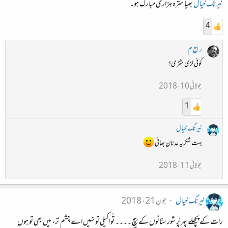
نیرنگ خیال
بھیا سترہ ہزاری مبارک ہو۔
4
ربیع م
کوئی لڑی شڑی؟
جولائی 10، 2018
1
نیرنگ خیال
بہت شکریہ عدنان بھائی
جولائی 11، 2018
نیرنگ خیال
جون 21، 2018
رات کے پچھلے پہر پُر شور سنّاٹوں کے بیچ ۔۔۔۔ تُو اکیلی تو نہیں اے چشم ِ تر، میں بھی تو ہوں