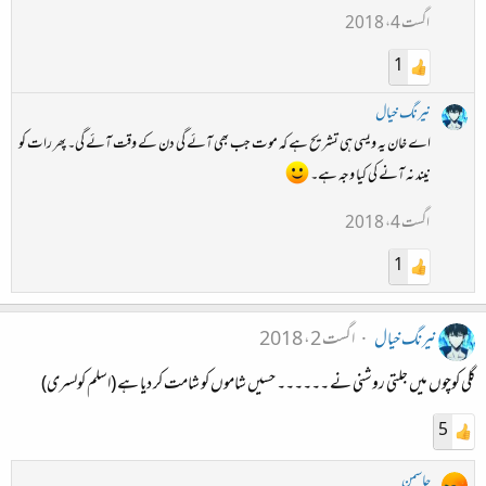
اگست 4، 2018
1
نیرنگ خیال
اے خان یہ ویسی ہی تشریح ہے کہ موت جب بھی آئے گی دن کے وقت آئے گی۔ پھر رات کو
نیند نہ آنے کی کیا وجہ ہے۔
اگست 4، 2018
1
نیرنگ خیال
اگست 2، 2018
گلی کوچوں میں جلتی روشنی نے ۔۔۔۔۔۔ حسیں شاموں کو شامت کر دیا ہے (اسلم کولسری)
5
جاسمن