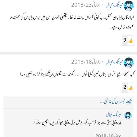
نیرنگ خیال
جولائی 23، 2018
مبارکاں اہالیان محفل۔ یہ کوئی آساں ہدف نہ تھا۔ یقینی طور پر اس میں برس ہا برس کی محنت و
محبت شامل ہے۔
9
نیرنگ خیال
جولائی 18، 2018
کیہ سمجھائیے سجناں ایناں نین کملیا نوں ۔۔۔ کہندے تینوں ویکھے بنا گزارہ نئیں ہندا
2
پچھلے تبصروں کی نمائش…
نیرنگ خیال
فہد پنجابی آتی ہے پھر تو آپ کو۔ خوشی ہوئی پنجابی میوزک میں دلچسپی دیکھ کر
جولائی 18، 2018