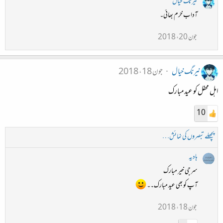
نیرنگ خیال
آداب خرم بھائی۔
جون 20، 2018
نیرنگ خیال
جون 18، 2018
اہل محفل کو عید مبارک
10
پچھلے تبصروں کی نمائش…
ہادیہ
سرجی خیر مبارک
آپ کو بھی عید مبارک۔۔
جون 18، 2018