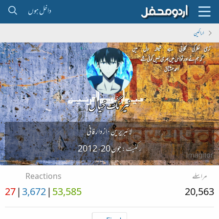
داخل ہوں
اراکین
نیرنگ خیال
لائبریرین
·
از
دار فانی
رکنیت
جون 20، 2012
مراسلے
Reactions
27
3,672
53,585
20,563