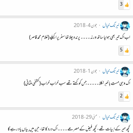
3
نیرنگ خیال
جون 4، 2018
اب اک تیر بھی ہو لیا ساتھ ورنہ ۔۔۔۔ پرندہ چلا تھا سفر پر اکیلے (غلام محمد قاصر)
5
نیرنگ خیال
جون 1، 2018
اک وہی مستِ با خبر نکلا ۔۔۔۔۔ جس کو کہتے تھے سب خراب خراب (کشفی ملتانی)
2
نیرنگ خیال
مئی 29، 2018
کچھ میر کے ابیات تھے، کچھ فیض کے مصرعے ۔۔۔۔ اک درد کا تھا، جن میں بیاں یاد رہے گا