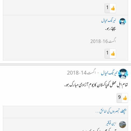
1
نیرنگ خیال
جیتے رہو۔
اگست 16، 2018
1
نیرنگ خیال
اگست 14، 2018
تمام اہل محفل کوپاکستان کا یوم آزادی مبارک ہو۔
9
پچھلے تبصروں کی نمائش…
ابن توقیر