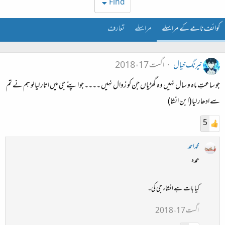
Find
کوائف نامے کے مراسلے
مراسلے
تعارف
نیرنگ خیال
اگست 17، 2018
جو ساعتِ ماہ و سال نہیں وہ گھڑیاں جن کو زوال نہیں ۔۔۔۔ جو اپنے جی میں اتار لیا لو ہم نے تم
سے ادھار لیا (ابن انشا)
5
محمداحمد
عمدہ
کیا بات ہے انشاء جی کی۔
اگست 17، 2018