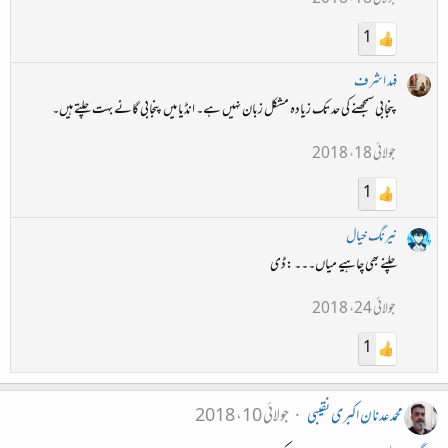
1
فہد اشرف
پنجابی سمجھنے کی حد تک زیادہ مشکل زبان نہیں ہے۔ انڈیا میں پنجابی گانے بہت چلتے ہیں۔
جولائی 18، 2018
1
نیرنگ خیال
چلنے بھی چاہیے میاں۔۔۔ :ڈی
جولائی 24، 2018
1
محمد عدنان اکبری نقیبی
جولائی 10، 2018