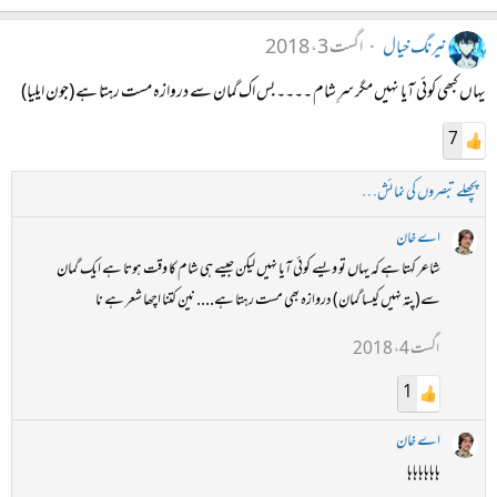
نیرنگ خیال
اگست 3، 2018
یہاں کبھی کوئی آیا نہیں مگر سرِ شام ۔۔۔۔ بس اک گمان سے دروازہ مست رہتا ہے (جون ایلیا)
7
پچھلے تبصروں کی نمائش…
اے خان
شاعر کہتا ہے کہ یہاں تو ویسے کوئی آیا نہیں لیکن جیسے ہی شام کا وقت ہوتا ہے ایک گمان
سے(پتہ نہیں کیسا گمان) دروازہ بھی مست رہتا ہے.... نین کتنا اچھا شعر ہے نا
اگست 4، 2018
1
اے خان
ہاہاہاہاہاہا