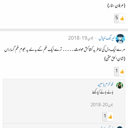
(عرفان ستار)
5
نیرنگ خیال
جون 19، 2018
مرے ایک دل کی خاطر یہ کشاکش حوادث ۔۔۔۔۔ ترے ایک غم کے بدلے یہ ہجوم غم گساراں
(شان الحق حقی)
1
محمد خرم یاسین
ہائے ہائے کیا کہنے
جون 20، 2018
1