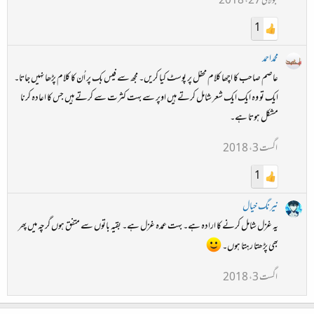
جولائی 27، 2018
1
محمداحمد
عاصم صاحب کا اچھا کلام محفل پر پوسٹ کیا کریں۔ مجھ سے فیس بک پر اُن کا کلام پڑھا نہیں جاتا۔
ایک تو وہ ایک ایک شعر شامل کرتے ہیں اوپر سے بہت کثرت سے کرتے ہیں جس کا اعادہ کرنا
مشکل ہوتا ہے۔
اگست 3، 2018
1
نیرنگ خیال
یہ غزل شامل کرنے کا ارادہ ہے۔ بہت عمدہ غزل ہے۔ بقیہ باتوں سے متفق ہوں گرچہ میں پھر
بھی پڑھتا رہتا ہوں۔
اگست 3، 2018