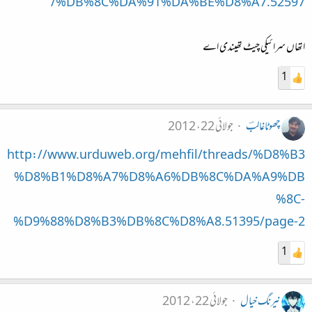
%DB%8C%DA%91%DA%BE%D8%A7.52597/
اتھاں سرائیکی چیٹ تھیندی اے
1
چھوٹاغالبؔ
جولائی 22، 2012
http://www.urduweb.org/mehfil/threads/%D8%B3
%D8%B1%D8%A7%D8%A6%DB%8C%DA%A9%DB
%8C-
%D9%88%D8%B3%DB%8C%D8%A8.51395/page-2
1
نیرنگ خیال
جولائی 22، 2012