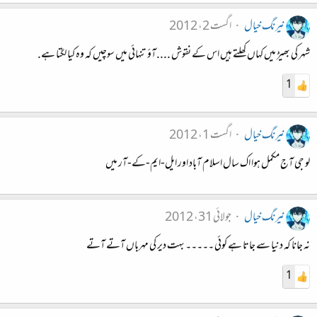
نیرنگ خیال
اگست 2، 2012
شہر کی بھیڑ میں کہاں کھلتے ہیں اس کے نقوش ....آؤ تنہائی میں سوچیں کہ وہ کیا لگتا ہے.
1
نیرنگ خیال
اگست 1، 2012
لو جی آج مکمل ہوا اک سال اسلام آباد اور ایل-ایم-کے-آر میں
نیرنگ خیال
جولائی 31، 2012
نہ جانا کہ دنیا سے جاتا ہے کوئی ۔۔۔۔۔ بہت دیر کی مہرباں آتے آتے
1