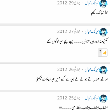
نیرنگ خیال
جولائی 29، 2012
لوڈ شیڈنگ کھپے
نیرنگ خیال
جولائی 27، 2012
کتنی منہ زور ہیں تمنائیں۔۔۔۔ جیسے بچے امیر لوگوں کے
2
نیرنگ خیال
جولائی 26، 2012
اوتھے عملاں تے ہونے نے نبیڑے کسے نئیں تیری ذات پچھنی
نیرنگ خیال
جولائی 25، 2012
اجتناب اجتناب اجتناب انشاء جی۔۔۔۔۔!!!