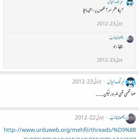
نیرنگ خیال
آپکا حکم سر آنکھوں پر، ابھی پہنچا
جولائی 23، 2012
چھوٹاغالبؔ
جیتے رہو
جولائی 23، 2012
نیرنگ خیال
جولائی 23، 2012
ھوا تھمی تھی ضرور لیکن.....
چھوٹاغالبؔ
جولائی 22، 2012
http://www.urduweb.org/mehfil/threads/%D9%88