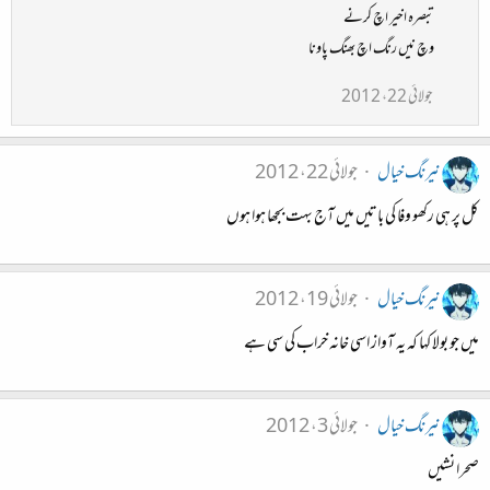
تبصرہ اخیر اچ کرنے
وچ نیں رنگ اچ بھنگ پاونا
جولائی 22، 2012
نیرنگ خیال
جولائی 22، 2012
کل پر ہی رکھو وفا کی باتیں میں آج بہت بجھا ہوا ہوں
نیرنگ خیال
جولائی 19، 2012
میں جو بولا کہا کہ یہ آواز اسی خانہ خراب کی سی ہے
نیرنگ خیال
جولائی 3، 2012
صحرا نشیں