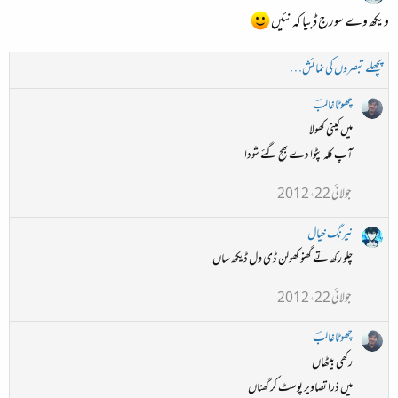
ویکھ وے سورج ڈبیا کہ نئیں
پچھلے تبصروں کی نمائش…
چھوٹاغالبؔ
میں کینی کھولا
آپ کلہ پٹوا دے بھج گئے شودا
جولائی 22، 2012
نیرنگ خیال
چلو رکھ تے گھنو کھولن ڈی ول ڈیکھ ساں
جولائی 22، 2012
چھوٹاغالبؔ
رکھی بیٹھاں
میں ذرا تصاویر پوسٹ کر گھناں