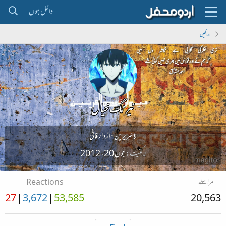
داخل ہوں
اراکین
نیرنگ خیال
لائبریرین
·
از
دار فانی
رکنیت
جون 20، 2012
مراسلے
Reactions
27
3,672
53,585
20,563