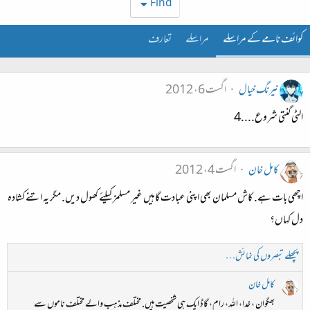
Find
کوائف نامے کے مراسلے
مراسلے
تعارف
نیرنگ خیال
اگست 6، 2012
الٹی گنتی شروع....4
کامل خان
اگست 4، 2012
اچھی بات ہے. کاش مسلمان بھی اپنی عبادت گاہیں غیر مسلمز کیلئے کھول دیں. مگر یہ اتنے کشادہ
دل کہاں؟
پچھلے تبصروں کی نمائش…
کامل خان
بھگوان ، خدا، اللہ، رام، گاڈ ایک ہی شخصیت ہیں. مختلف مذہب والے مختلف ناموں سے