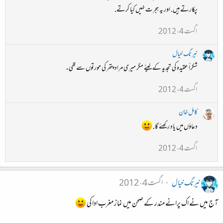
پکارتے ہیں. اور یہ ہجرت نہیں کیا کرتے.
اگست 4، 2012
نیرنگ خیال
شکراً عقیدہ کی تجدید کےلیئے مگر میری مراد پتھر کی مورتوں سے تھی۔
اگست 4، 2012
کامل خان
دعاؤں میں یاد رکھئے گا.
اگست 4، 2012
نیرنگ خیال
اگست 4، 2012
آج میں نے اک پرانے مندر کے صحن میں نماز مغرب ادا کی