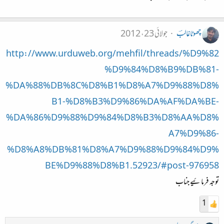
چھوٹاغالبؔ
جولائی 23، 2012
http://www.urduweb.org/mehfil/threads/%D9%82
%D9%84%D8%B9%DB%81-
%DA%88%DB%8C%D8%B1%D8%A7%D9%88%D8%
B1-%D8%B3%D9%86%DA%AF%DA%BE-
%DA%86%D9%88%D9%84%D8%B3%D8%AA%D8%
A7%D9%86-
%D8%A8%DB%81%D8%A7%D9%88%D9%84%D9%
BE%D9%88%D8%B1.52923/#post-976958
توجہ فرمائیے جناب
1