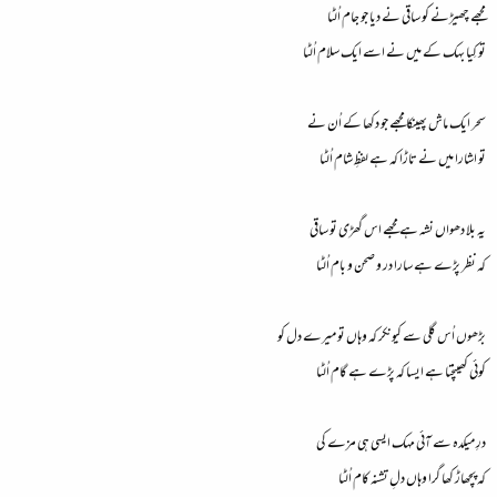
مجھے چھیڑنے کو ساقی نے دیا جو جام اُلٹا
ء
تو کِیا بہک کے میں نے اسے ایک سلام اُلٹا
سحر ایک ماش پھینکا مجھے جو دکھا کے اُن نے
تو اشارا میں نے تاڑا کہ ہے لفظِ شام اُلٹا
یہ بلا دھواں نشہ ہے مجھے اس گھڑی تو ساقی
کہ نظر پڑے ہے سارا در و صحن و بام اُلٹا
بڑھوں اُس گلی سے کیونکر کہ وہاں تو میرے دل کو
کوئی کھینچتا ہے ایسا کہ پڑے ہے گام اُلٹا
درِ میکدہ سے آئی مہک ایسی ہی مزے کی
کہ پچھاڑ کھا گرا وہاں دلِ تشنہ کام اُلٹا