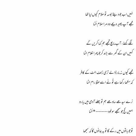
نہیں اب جو دیتے بوسہ تو سلام کیوں لیا تھا
مجھے آپ پھیر دیجے وہ مرا سلام اُلٹا
لگے کہنے، آبِ مایع تجھے ہم کہا کریں گے
کہیں ان کے گھر سے بڑھ کر جو پھرا غلام الٹا
مجھے کیوں نہ مار ڈالے تری زلف الٹ کے کافر
کہ سکھا رکھا ہے تُو نے اسے لفظِ رام الٹا
نرے سیدھے سادھے ہم تو بھلے آدمی ہیں یارو
ہمیں کج جو سمجھے سو خود -------- * اُلٹا
تو جو باتوں میں رکے گا تو یہ جانوں گا کہ سمجھا