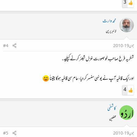
3
محمد وارث
لائبریرین
جون 19، 2010
#4
شکریہ فرخ صاحب خوبصورت غزل شیئر کرنے کیلیے۔
اور ایک قافیہ آپ نے یونہی سنسر کر دیا، عام سی قافیہ ہوگا یقیناً
4
کاشفی
محفلین
جون 19، 2010
#5