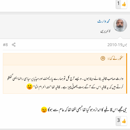
1
محمد وارث
لائبریرین
جون 19، 2010
#8
سخنور نے کہا:
وارث صاحب قافیہ بتائے دیتا ہوں۔ ویسے آج کل تو ہمارے پارلیمنٹ اور میڈیا پر سیاسی رہنما ایسی گفتگو
کرتے ہیں کہ یہ قافیہ اس کے آگے بہت چھوٹی چیز ہے۔ قافیہ تھا "ولد الحرام الٹا"
جی مجھے اس قافیے کا اندازہ ہو گیا تھا تبھی لکھا تھا کہ عام سے ہوگا
3