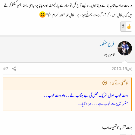
وارث صاحب قافیہ بتائے دیتا ہوں۔ ویسے آج کل تو ہمارے پارلیمنٹ اور میڈیا پر سیاسی رہنما ایسی گفتگو کرتے
ہیں کہ یہ قافیہ اس کے آگے بہت چھوٹی چیز ہے۔ قافیہ تھا "ولد الحرام الٹا"
3
فرخ منظور
لائبریرین
جون 19، 2010
#7
کاشفی نے کہا:
بہت خوب غزل شریکِ محفل کی ہے جناب نے۔۔واہ بہت خوب۔۔
سنسر بھی بہت خوب ہے۔۔۔ مزاہ آیا۔۔
بہت شکریہ کاشفی صاحب!