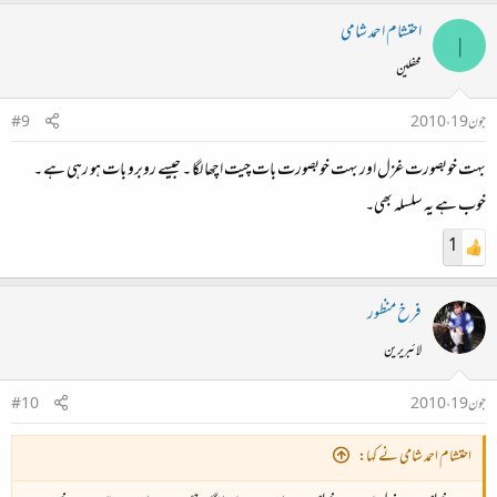
احتشام احمد شامی
ا
محفلین
جون 19، 2010
#9
بہت خوبصورت غزل اور بہت خوبصورت بات چیت اچھا لگا ۔ جیسے روبرو بات ہو رہی ہے ۔
خوب ہے یہ سلسلہ بھی۔
1
فرخ منظور
لائبریرین
جون 19، 2010
#10
احتشام احمد شامی نے کہا: