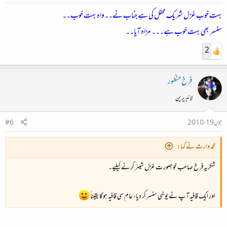
بہت خوب غزل شریکِ محفل کی ہے جناب نے۔۔واہ بہت خوب۔۔
سنسر بھی بہت خوب ہے۔۔۔ مزاہ آیا۔۔
2
فرخ منظور
لائبریرین
جون 19، 2010
#6
محمد وارث نے کہا:
شکریہ فرخ صاحب خوبصورت غزل شیئر کرنے کیلیے۔
اور ایک قافیہ آپ نے یونہی سنسر کر دیا، عام سی قافیہ ہوگا یقیناً