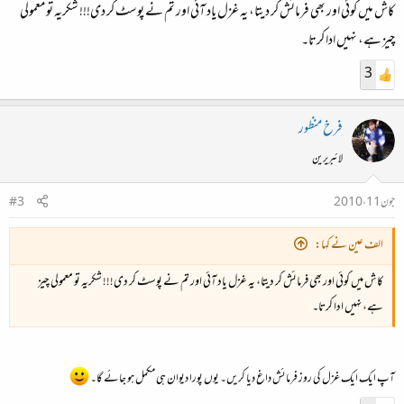
کاش میں کوئی اور بھی فرمائش کر دیتا، یہ غزل یاد آئی اور تم نے پوسٹ کر دی!!! شکریہ تو معمولی
چیز ہے، نہیں ادا کرتا۔
3
فرخ منظور
لائبریرین
جون 11، 2010
#3
الف عین نے کہا:
کاش میں کوئی اور بھی فرمائش کر دیتا، یہ غزل یاد آئی اور تم نے پوسٹ کر دی!!! شکریہ تو معمولی چیز
ہے، نہیں ادا کرتا۔
آپ ایک ایک غزل کی روز فرمائش داغ دیا کریں۔ یوں پورا دیوان ہی مکمل ہو جائے گا۔