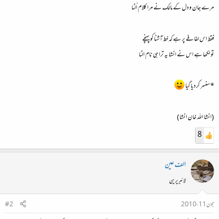
مرے جان و دل کے مالک نے مرا کلام اُلٹا
فقط اس لفافے پر ہے کہ خط آشنا کو پہنچے
تو لکھا ہے اس نے انشا یہ ترا ہی نام الٹا
* سنسر کر دیا گیا
(انشا اللہ خان انشا)
8
الف عین
لائبریرین
جون 11، 2010
#2