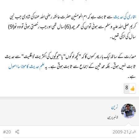
بخاری کی حدیث
سے ثابت ہے کہ ام المومنین حضرت عائشہ رضی اللہ عنہا کی شادی جب نبی
کریم صلی اللہ علیہ وسلم سے ہوئی توان کی عمر چھ (6) سال تھی اورجب رخصتی ہوئی تو وہ نو(9)
سال کی لڑکی تھیں۔
معذرت کے ساتھ ایک بار پھر کہوں گا کہ "کچھ لوگوں" یا "
لوگوں
کی اکثریت/اقلیت" سے حدیث
ثابت نہیں ہوتی۔ بلکہ محدثین کے اجماع سے ثابت ہوتی ہے۔ یہ
علمِ حدیث کا موٹا سا اصول
ہے۔
8
زین
لائبریرین
جنوری 21، 2009
#20