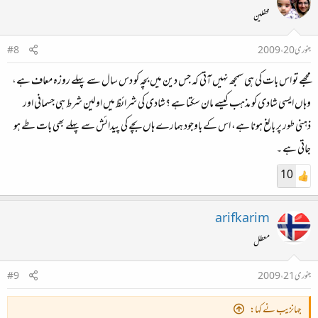
محفلین
جنوری 20، 2009
#8
مجھے تو اس بات کی ہی سمجھ نہیں‌ آتی کہ جس دین میں بچہ کو دس سال سے پہلے روزہ معاف ہے،
وہاں‌ ایسی شادی کو مذہب کیسے مان سکتا ہے ؟‌شادی کی شرائظ‌ میں‌ اولین شرط ہی جسمانی اور
ذہنی طور پر بالغ‌ ہونا ہے، اس کے باوجود ہمارے ہاں‌ بچے کی پیدائش سے پہلے بھی بات طے ہو
جاتی ہے ۔
10
arifkarim
معطل
جنوری 21، 2009
#9
جہانزیب نے کہا: