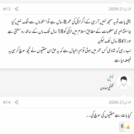
جنوری 21، 2009
#13
پہلی بات تو یہ سمجھ نہیں آرہی کے اگر لڑکی کی عمر 8 سال ہے تو اسکو ماں سے الگ نہیں کیا
جاسکتا میری معلومات کے مطابق اسلام میں لڑکی کو 18سال تک ماں کے ساتھ رہ سکتی ہے
اور لڑکا 8 سال تک لیکن
اب رہی کہ شادی کس عمر میں ہوئی تو میرا خیال ہے کہ یہ حق ان مفتیوں نے کچھ سوچ کر ہی یہ
فیصلہ دیا ہے
نبیل
تکنیکی معاون
جنوری 21، 2009
#14
کیا بات ہے مفتیوں کی سوچ کی۔۔
6