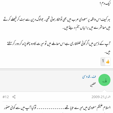
ایک دم؟
بہر کیف اس واقعہ پر سعودی عرب میں بھی تو تکار ہوئی تھی۔ جو لوگ دین سے ہٹ کر فیصلے‌ کرتے
ہیں معاشرے‌ میں برائیاں جنم دیتے‌ ہیں۔
آپ کے‌ ذہن میں‌اگر کوئی خلفشاری ہے اس معاملے میں تو سیرت کا وہ پہلو پڑھ کر دور کرسکتے‌
ہیں۔
1
ف۔قدوسی
ف
محفلین
جنوری 21، 2009
#12
السلام علیکم سعودی میں میرے تایا تھے۔۔۔۔۔۔۔۔۔۔۔۔۔۔تو کیا آپ میں سے کوئ حضور