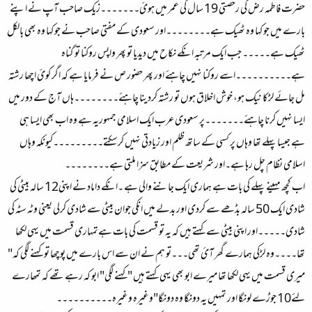
حضرت فاطمہ رض کی رخصتی 19 سال کی عمر میں ہوئ۔۔۔۔۔۔۔زیک صاحب آپ نے اپنے
بارے میں جو کہا وہ ٹھیک ہے۔۔۔۔۔۔۔۔اور سعودی کے مفتی صاحب نے جو کہا وہ بھی بالکل
ٹھیک ہے۔۔۔۔۔ جب ایک مرتبہ انکے نکاح میں دیدیا تو پھر واپس روکنا تو گناہ
ہے۔۔۔۔۔۔۔۔۔۔اسے روکنا نہیں چاہئے اور پھر حضور ص نے فرمایا ہے کہ اگر کوئ اچھا رشتہ
مل جائے لڑکا نیک ہو، خوش اخلاق ہوں تو رشتہ کردینا چاہئے۔۔۔۔۔۔۔۔ہاں آج کے دور میں
ایسا نہیں کرنا چاہئے۔۔۔۔۔۔۔پر سعودی عرب ایک اسلامی جمہوریہ ہے وہ اب بھی ایسا ہی
ہے جیسا پہلے تھا وہاں پر کسی کے ساتھ ظلم اور زیادتی نہیں کرسکتے۔۔۔۔۔۔۔۔۔کیونکہ وہاں
اسلامی نظام چل رہا ہے۔اور شریعت کے مطابق سزا ملتی ہے۔۔۔۔۔۔۔۔
اب کچھ مہینے پہلے کی بات ہے ہماری ایک جاننے والی ہے ۔انکے داماد نے اپنی12 سالہ بیٹی کی
شادی ایک 50 سالہ بڈھے سے کردی اور بدلے میں انکی جوان بیٹی سے شادی کرلی یعنی وٹہ سٹہ کی
شادی۔۔۔۔۔اور اپنی بیٹی سے کہتے ہیں کہ یہ تو قسمت کی بات ہےتمہاری قسمت میں یہی لکھا
تھا۔۔۔۔وہ لڑکی ہمارے گھر آئ تھی۔۔۔تو ہم نے ان سے اس بارے میں پوچھا تو کہنے لگی کہ"
میری قسمت میں یہی لکھا تھا میرے ابو بھی یہی کہتے ہیں "کہنے لگی" ابو کہ رہے تھے کہ تمھارے
لئے10 جوڑے لونگا اور تمہیں یہ دونگا وہ دونگا"وغیرہ وغیرہ۔۔۔۔۔۔۔۔۔۔