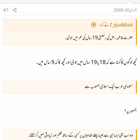
جنوری 20، 2009
#7
f_quddusi نے کہا:
حضرت فاطمہ رض کی رخصتی 19 سال کی عمر میں ہوئ۔
کچھ لوگوں‌کا کہنا ہے کہ 18 یا 19 سال میں‌ہوئ اور کچھ کا کہ 9 سال میں۔
سعودی عرب ایک اسلامی جمہوریہ ہے
جمہوریہ؟
وہ اب بھی ایسا ہی ہے جیسا پہلے تھا وہاں پر کسی کے ساتھ ظلم اور زیادتی نہیں کرسکتے۔