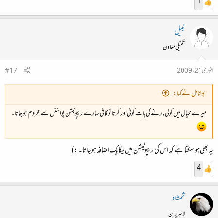
1
نبیل
تکنیکی معاون
جنوری 21، 2009
#17
ابوشامل نے کہا:
میرے خیال میں گولی مارنے کی بات کوئی اور کرتا تو کافی سارے ریپوٹیشن پوائنٹس سے محروم ہو جاتا۔
یہ بھی ہو سکتا ہے کہ اس کی ریپوٹیشن میں یکایک اضافہ ہو جاتا۔ :‌‌)
4
شمشاد
لائبریرین