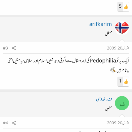
5
arifkarim
معطل
جنوری 20، 2009
#3
زیک یہ تو Pedophilia کی زندہ مثال ہے! کوئی وجہ نہیں اسلام اور اسلامی ریاستیں اتنی
بدنام ہیں
1
ف۔قدوسی
ف
محفلین
جنوری 20، 2009
#4