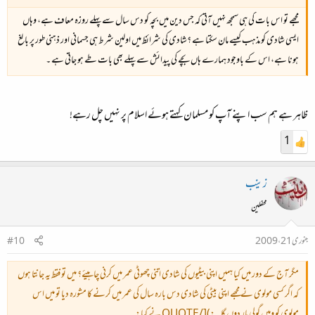
مجھے تو اس بات کی ہی سمجھ نہیں‌ آتی کہ جس دین میں بچہ کو دس سال سے پہلے روزہ معاف ہے، وہاں‌
ایسی شادی کو مذہب کیسے مان سکتا ہے ؟‌شادی کی شرائظ‌ میں‌ اولین شرط ہی جسمانی اور ذہنی طور پر بالغ‌
ہونا ہے، اس کے باوجود ہمارے ہاں‌ بچے کی پیدائش سے پہلے بھی بات طے ہو جاتی ہے ۔
ظاہر ہے ہم سب اپنے آپ کو مسلمان کہتے ہوئے اسلام پر نہیں چل رہے!
1
زینب
محفلین
جنوری 21، 2009
#10
مگر آج کے دور میں کیا ہمیں اپنی بیٹیوں کی شادی اتنی چھوٹی عمر میں کرنی چاہیئے؟ میں تو فقط یہ جانتا ہوں
کہ اگر کسی مولوی نے مجھے اپنی بیٹی کی شادی دس بارہ سال کی عمر میں کرنے کا مشورہ دیا تو میں اس
مولوی کو وہیں گولی مار دوں گا۔ :)[/QUOTE نے کہا: