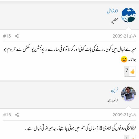
ابوشامل
محفلین
جنوری 21، 2009
#15
میرے خیال میں گولی مارنے کی بات کوئی اور کرتا تو کافی سارے ریپوٹیشن پوائنٹس سے محروم ہو
جاتا۔
7
زین
لائبریرین
جنوری 21، 2009
#16
لڑکا لڑکی دونوں کی شادی 18 سال کی عمر میں ہونی چاہیئے۔ یہ میرا ذاتی خیال ہے ۔