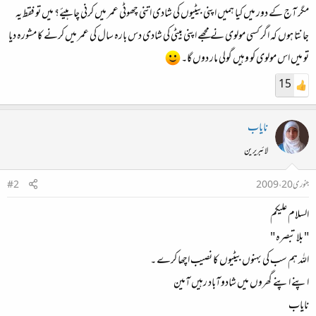
مگر آج کے دور میں کیا ہمیں اپنی بیٹیوں کی شادی اتنی چھوٹی عمر میں کرنی چاہیئے؟ میں تو فقط یہ
جانتا ہوں کہ اگر کسی مولوی نے مجھے اپنی بیٹی کی شادی دس بارہ سال کی عمر میں کرنے کا مشورہ دیا
تو میں اس مولوی کو وہیں گولی مار دوں گا۔
15
نایاب
لائبریرین
جنوری 20، 2009
#2
السلام علیکم
" بلا تبصرہ ‌"
اللہ ہم سب کی بہنوں بیٹیوں کا نصیب اچھا کرے ۔
اپنے اپنے گھروں میں شادوآباد رہیں آمین
نایاب