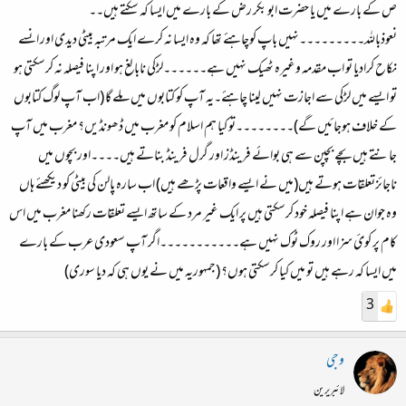
ص کے بارے میں یا حضرت ابو بکر رض کے بارے میں ایسا کہ سکتے ہیں۔۔
نعوذباللہ۔۔۔۔۔۔۔۔۔نہیں باپ کوچاہئے تھا کہ وہ ایسا نہ کرے ایک مرتبہ بیٹی دیدی اور انسے
نکاح کرادیا تو اب مقدمہ وغیرہ ٹھیک نہیں ہے۔۔۔۔۔۔لڑکی نابالغ ہو اور اپنا فیصلہ نہ کرسکتی ہو
تو ایسے میں لڑکی سے اجازت نہیں لینا چاہئے۔یہ آپ کو کتابوں میں ملے گا (اب آپ لوگ کتابوں
کے خلاف ہوجائیں گے)۔۔۔۔۔۔۔۔تو کیا ہم اسلام کو مغرب میں ڈھونڈیں؟ مغرب میں آپ
جانتے ہیں بچے بچپن سے ہی بوائے فرینڈز اور گرل فرینڈ بناتے ہیں۔۔۔۔اور بچوں میں
ناجائزتعلقات ہوتے ہیں(میں نے ایسے واقعات پڑھے ہیں) اب سارہ پالن کی بیٹی کو دیکھئے ہاں
وہ جوان ہے اپنا فیصلہ خود کرسکتی ہیں پر ایک غیر مرد کے ساتھ ایسے تعلقات رکھنا مغرب میں اس
کام پر کوئ سزا اور روک ٹوک نہیں ہے۔۔۔۔۔۔۔۔۔۔۔اگر آپ سعودی عرب کے بارے
میں ایسا کہ رہے ہیں تو میں کیا کرسکتی ہوں؟ (جمہوریہ میں نے یوں ہی کہ دیا سوری)
3
وجی
لائبریرین