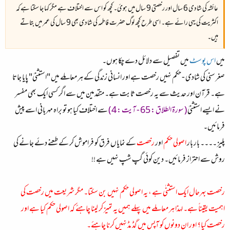
عائشہ کی شادی 6 سال اور رخصتی 9 سال میں ہوئ۔ کچھ کو اس سے اختلاف ہے مگر کہا جا سکتا ہے کہ
اکثریت کی یہی رائے ہے۔ اسی طرح کچھ لوگ حضرت فاطمہ کی شادی بھی 9 سال کی عمر میں بتاتے
ہیں۔
میں
اس پوسٹ
میں تفصیل سے دلائل دے چکا ہوں۔
صغر سنی کی شادی - حکم نہیں رخصت ہے اور انسانی زندگی کے ہر معاملے میں "استثنیٰ" پایا جاتا
ہے۔ قرآن اور حدیث سے یہ رخصت ثابت ہے۔ متقدمین میں سے اگر کسی ایک بھی مفسر
نے ایسے استثنیٰ
( سورة الطلاق : 65 - آیت : 4 )
سے اختلاف کیا ہو تو براہ مہربانی اسے پیش
فرمائیں۔
پلیز ۔۔۔۔ بار بار
اصولی حکم
اور
رخصت
کے نمایاں فرق کو فراموش کر کے طعنے دئے جانے کی
روش سے احتراز فرمائیں۔ دین کوئی گپ شپ نہیں‌ ہے !!
رخصت بہرحال ایک استثنٰی ہے ، یہ اصولی حکم نہیں بن سکتا۔ مگر شریعت میں رخصت کی
اہمیت یقیناً ہے۔ لہذا ہر معاملے میں پہلے ہمیں یہ تمیز کر لینا چاہئے کہ اصولی حکم کیا ہے اور
رخصت کیا؟ اور ان دونوں کو آپس میں گڈ مڈ نہیں کرنا چاہئے۔