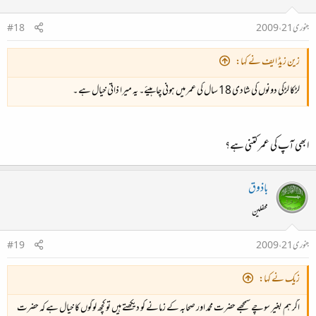
جنوری 21، 2009
#18
زین زیڈ ایف نے کہا:
لڑکا لڑکی دونوں کی شادی 18 سال کی عمر میں ہونی چاہیئے۔ یہ میرا ذاتی خیال ہے ۔
ابھی آپ کی عمر کتنی ہے؟
باذوق
محفلین
جنوری 21، 2009
#19
زیک نے کہا:
اگر ہم بغیر سوچے سمجھے حضرت محمد اور صحابہ کے زمانے کو دیکھتے ہیں تو کچھ لوگوں کا خیال ہے کہ حضرت