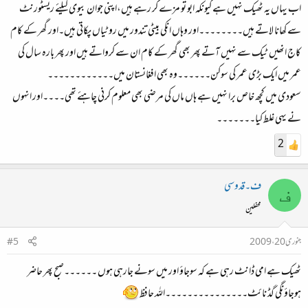
اب یہاں یہ ٹھیک نہیں ہے کیونکہ ابو تو مزے کر رہے ہیں،اپنی جوان بیوی کیلئے ریسٹورنٹ
سے کھانا لاتے ہیں۔۔۔۔۔۔۔۔اور وہاں انکی بیٹی تندور میں روٹیاں پکاتی ہیں۔اور گھر کے کام
کاج انھیں ٹیک سے نہیں آتے پھر بھی گھر کے کام ان سے کرواتے ہیں اور پھر بارہ سال کی
عمر میں ایک بڑی عمر کی سوکن۔۔۔۔۔۔وہ بھی افغانستان میں۔۔۔۔۔۔۔۔۔۔۔۔
سعودی میں کچھ خاص برا نہیں ہے ہاں ماں کی مرضی بھی معلوم کرنی چاہئے تھی۔۔۔۔اور انہوں
نے یہی غلط کیا۔۔۔۔۔۔۔
2
ف۔قدوسی
ف
محفلین
جنوری 20، 2009
#5
ٹھیک ہے امی ڈانٹ رہی ہے کہ سوجاؤ اور میں سونے جارہی ہوں ۔۔۔۔۔۔صبح پھر حاضر
ہوجاؤنگی گڈ نائٹ۔۔۔۔۔۔۔۔۔۔۔۔۔۔۔اللہ حافظ