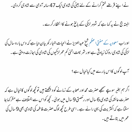
نے اپنے قرضے ختم کرانے کے لئے بیٹی کی شادی ایک 47 سالہ آدمی سے شادی کر دی۔
البتہ جج نے یہ کہا ہے کہ شوہر لڑکی کے بالغ ہونے کا انتظار کرے۔
اور اب
سعودیہ کے مفتی اعظم
شیخ عبدالعزیز نے الحیات اخبار کو بیان دیا ہے کہ دس بارہ سال کی
لڑکی کی شادی روکنا زیادتی ہے اور شریعت اتنی کم‌عمر لڑکیوں کی شادی کی اجازت دیتی ہے۔
آپ لوگوں کا اس بارے میں کیا خیال ہے؟
اگر ہم بغیر سوچے سمجھے حضرت محمد اور صحابہ کے زمانے کو دیکھتے ہیں تو کچھ لوگوں کا خیال ہے کہ
حضرت عائشہ کی شادی 6 سال اور رخصتی 9 سال میں ہوئ۔ کچھ کو اس سے اختلاف ہے مگر کہا جا
سکتا ہے کہ اکثریت کی یہی رائے ہے۔ اسی طرح کچھ لوگ حضرت فاطمہ کی شادی بھی 9 سال کی
عمر میں بتاتے ہیں۔