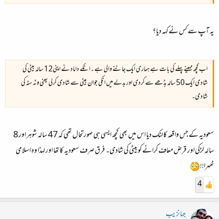
یہ آپ سے کس نے کہہ دیا؟
اب کچھ مہینے پہلے کی بات ہے ہماری ایک جاننے والی ہے ۔انکے داماد نے اپنی12 سالہ بیٹی کی
شادی ایک 50 سالہ بڈھے سے کردی اور بدلے میں انکی جوان بیٹی سے شادی کرلی یعنی وٹہ سٹہ کی
شادی۔
سعودیہ کے جس واقعہ کا لنک دیا اس میں بھی کچھ ایسی ہی صورتحال تھی کہ 47 سالہ شوہر اور 8
سالہ لڑکی اور قرض معاف کرانے کو بیٹی کی شادی۔ فرق صرف سعودیہ کا تھا اور لہذا وہ اسلامی
ٹھہرا!!
4
جہانزیب