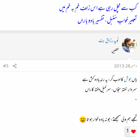
کب سے مچل رہی ہے اس زلفِ خم
بہ
خم میں
تعبیرِ خوابِ سُنبل، تفسیرِ بادو باراں
نوید رزاق بٹ
محفلین
دسمبر 28، 2013
#5
ہاں
جوش
کا ادب کر، یہ رندِ بادہ کش ہے
سردارِ نکتہ سنجاں، سرخیلِ پختہ کاراں
-
تجھے ہم ولی سمجھتے، جو نہ بادہ خوار ہوتا
1