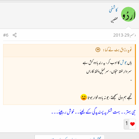
کاشفی
محفلین
دسمبر 29، 2013
#6
نوید رزاق بٹ نے کہا:
ہاں
جوش
کا ادب کر، یہ رندِ بادہ کش ہے
سردارِ نکتہ سنجاں، سرخیلِ پختہ کاراں
-
تجھے ہم ولی سمجھتے، جو نہ بادہ خوار ہوتا
جی بہتر۔۔ بہت شکریہ پسندیدگی کے لیئے۔۔ خوش رہیئے۔۔۔
1