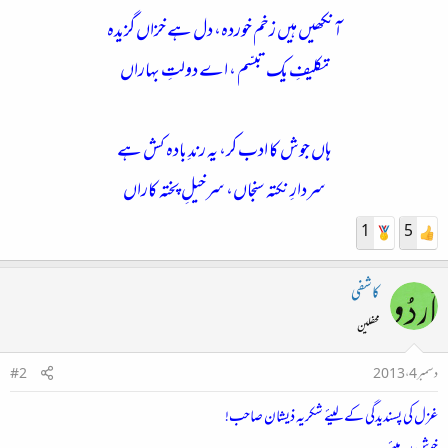
آنکھیں ہیں زخم خوردہ، دل ہے خزاں گزیدہ
تکلیفِ یک تبسّم ، اے دولتِ بہاراں
ہاں جوش کا ادب کر، یہ رندِ بادہ کش ہے
سردارِ نکتہ سنجاں، سرخیلِ پختہ کاراں
1
5
کاشفی
محفلین
دسمبر 4، 2013
#2
غزل کی پسندیدگی کے لیئے شکریہ ذیشان صاحب!