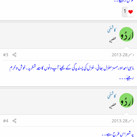
خوش رہیئے۔۔
1
کاشفی
محفلین
دسمبر 28، 2013
#3
ماہی احمد اور مسز مغزل بھائی، غزل کی پسندیدگی کے لیئے آپ دنوں کا بیحد شکریہ۔خوش و خرم
رہیئے۔۔۔
کاشفی
محفلین
دسمبر 28، 2013
#4
یہ شعر اس طرح ہے۔۔