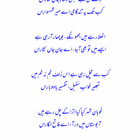
رُکنے لگی ہے نبضِ رفتارِ جاں نثاراں
کب تک یہ تندگامی اے میرِشہسواراں
اٹھلا رہے ہیں جھونکے، بوچھار آرہی ہے
ایسے میں تو بھی آجا، اے جانِ جاں نثاراں
کب سے مچل رہی ہے اس زلفِ خم نہ خم میں
تعبیرِ خوابِ سُنبل، تفسیرِ بادوباراں
خُوبانِ شہر کیا کیا اترا کے چل رہے ہیں
آ بوستاں میں در آ، اے فاتحِ نگاراں