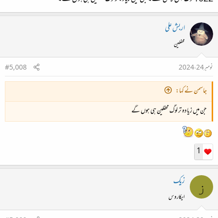
اربش علی
محفلین
نومبر 24، 2024
#5,008
جاسمن نے کہا:
جن میں زیادہ تر لوگ محفلین ہی ہوں گے
1
زیک
ز
ایکاروس