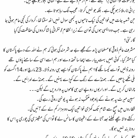
جو رشوت کو انتہائی برا سمجھتے تھے، کم از کم دینے کے لیے انتہائی مجبور ہو چکے ہیں۔
برائی نارملائز ہو چکی ہے۔ بلکہ جو نہیں کرتا، عجیب لگ رہا ہوتا ہے۔
جن شعبہ جات میں خواتین کی نیک نامیوں پہ کبھی سوال نہیں اٹھ سکتا تھا، کردار کی کجی عام ہوتی جا
رہی ہے۔ جب وہ ایسی ہوں گی تو ان کے زیرِ انتظام/نگرانی یا شاگردوں کی حفاظت کی کیا
گارنٹی؟
مشرف عالم ذوقی کا مسلمان پڑھ کے مجھے بے حد شرمندگی ہوئی کہ ہم نے اللہ کے دیے پاکستان کا
کیا حشر کیا۔ کوئی ہمیں بہت پیار سے اچھا سا تحفہ دے اور ہم اسے اسی کے سامنے پاؤں تلے
روند ڈالیں تو اسے کیسا لگے گا؟ ہم نے پاکستان کو ایسے ہی روند ڈالا۔ 23 مارچ اور 14 اگست کو
ملّی نغمے پڑھیں گے۔ جھنڈے کے رنگ کے کپڑے پہنیں گے۔ جھنڈے لہرائیں گے۔
چراغاں کریں گے۔ اور اربوں روپے ان ہی کاموں پہ وار دیں گے لیکن۔۔۔
سبین میرٹ پہ ہونے کے باوجود منتخب نہ ہونے پہ یونہی روتی رہے گی۔
قطاروں میں صبح سے شام تک کھڑی خواتین ایک دو ہزار کم لے کے آئیں گی۔
رکشے والا چھے گھنٹے بعد آٹا لے کے اطمینان کا سانس لے گا تو اس کی مشینری کی چوری پہ اس کا
رونا بند نہیں ہو گا۔