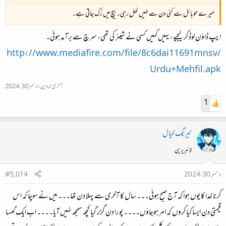
میرے موبائل سے کئی دن سے نہیں کھل رہی۔ بیچ میں رُک جاتی ہے۔
ایپ ڈاؤن لوڈ کر لیجیے، یہیں کہیں کسی نے شیئر کی تھی، سرچ سے برآمد ہوئی۔
http://www.mediafire.com/file/8c6dai11691mnsv/
Urdu+Mehfil.apk
آخری تدوین:
دسمبر 30، 2024
1
نیرنگ خیال
لائبریرین
دسمبر 30، 2024
#5,014
کرنا خدا کا یوں ہوا کہ آج صبح ہوئی۔۔۔ سال کا آخری سے پہلا دن تھا۔۔۔ میں نے سوچا کہ اس
قیمتی دن ایسا کیا کروں کہ امر ہوجاؤں۔۔۔۔ پورا دن گزر گیا کچھ سمجھ نہیں آیا۔۔۔۔ اب ایک گھسا