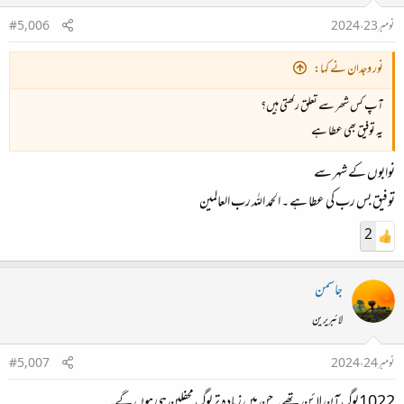
نومبر 23، 2024
#5,006
نور وجدان نے کہا:
آپ کس شھر سے تعلق رکھتی ہیں؟
یہ توفیق بھی عطا ہے
نوابوں کے شہر سے
توفیق بس رب کی عطا ہے ۔ الحمد اللہ رب العالمین
2
جاسمن
لائبریرین
نومبر 24، 2024
#5,007
1022 لوگ آن لائن تھے۔ جن میں زیادہ تر لوگ محفلین ہی ہوں گے۔