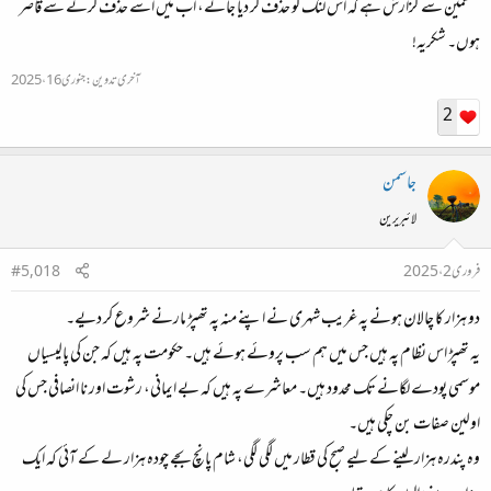
منتظمین سے گزارش ہے کہ اس لنک کو حذف کر دیا جائے، اب میں اسے حذف کرنے سے قاصر
ہوں۔ شکریہ!
آخری تدوین:
جنوری 16، 2025
2
جاسمن
لائبریرین
فروری 2، 2025
#5,018
دو ہزار کا چالان ہونے پہ غریب شہری نے اپنے منہ پہ تھپڑ مارنے شروع کر دیے۔
یہ تھپڑ اس نظام پہ ہیں جس میں ہم سب پروئے ہوئے ہیں۔ حکومت پہ ہیں کہ جن کی پالیسیاں
موسمی پودے لگانے تک محدود ہیں۔ معاشرے پہ ہیں کہ بے ایمانی، رشوت اور نا انصافی جس کی
اولین صفات بن چکی ہیں۔
وہ پندرہ ہزار لینے کے لیے صبح کی قطار میں لگی لگی، شام پانچ بجے چودہ ہزار لے کے آئی کہ ایک