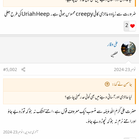
کیا عاجزی اور آسانی دینے میں بھی کوئی حد رکھنی چاہیے؟
ضرورت سے زیادہ عاجزی کافی creepy محسوس ہوتی ہے۔ Uriah Heep کی طرح جعلی
2
علی وقار
محفلین
نومبر 23، 2024
#5,002
جاسمن نے کہا:
کیا عاجزی اور آسانی دینے میں بھی کوئی حد رکھنی چاہیے؟
حضرت علی کَرَّمَ اللَّہُ وَجْہَہ سے منسوب ایک معروف قول ہے، اتنے خشک نہ بنو کہ توڑ دیے جاؤ
اور اتنے نرم نہ بنو کہ نچوڑ دیے جاؤ۔
آخری تدوین:
نومبر 23، 2024