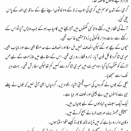
ہزار دینے والوں کا حصہ تھا۔
گرمی کے شدید موسم میں گرمی کی تاب نہ لا کے وہ خاتون اپنے بچے کے ساتھ ہی اللہ کے پاس
چلی گئی۔
آٹے کی قطار میں رکشے والا کئی گھنٹوں میں آٹا لینے میں کامیاب ہو کے جب واپس آیا تو اس کے
رکشے سے سات ہزار کا کوئی پرزہ/مشین غائب تھی۔
بچوں کے بچے ہو گئے لیکن انصاف نہیں مل سکا اور انصاف بے حد مہنگا بھی ہے اور نایاب بھی۔
میری شاگرد کا کل فون آیا۔ زار و قطار رو رہی تھی۔ اس کے مقابلے میں ملازمت کے لیے جس
لڑکے کو منتخب کیا گیا، وہ میرٹ میں میری شاگرد سے کہیں کم تھا لیکن سفارش تھی۔ بہت دیر
تک اسے سمجھایا۔
بجلی کے بلوں نے گھروں کی سب قیمتی اشیاء بکوا دیں۔ گرمیاں ابھی آئی نہیں کہ بلوں نے پہلے
ہی سے ذہنوں میں بے چینی اور خوف بھر دیا ہے۔
ایک ایک سیٹ پہ تبادلوں کے لیے بولیاں ہیں۔
سیپشل مجسٹریٹ صرف جرمانے جمع کرتے ہیں۔
دکان دار رو رہا ہے کہ میں ڈیڑھ لاکھ کا بورڈ کیسے لگوا سکتا ہوں۔