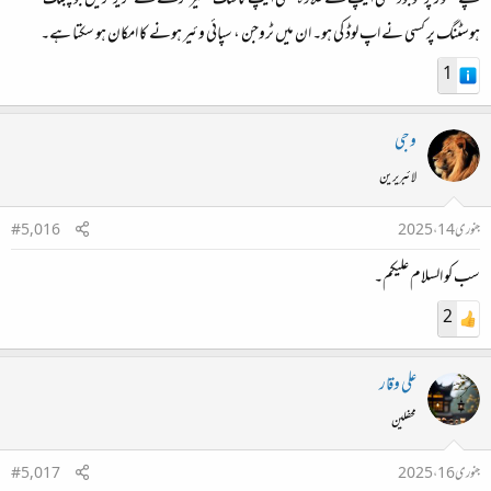
پلے سٹور پر موجود کسی ایپ کے علاوہ کسی ایپ کا لنک شئیر کرنے سے گریز کریں جو پبلک
ہوسٹنگ پر کسی نے اپ لوڈ کی ہو۔ ان میں ٹروجن ، سپائی وئیر ہونے کا امکان ہو سکتا ہے۔
1
وجی
لائبریرین
جنوری 14، 2025
#5,016
سب کو السلام علیکم۔
2
علی وقار
محفلین
جنوری 16، 2025
#5,017