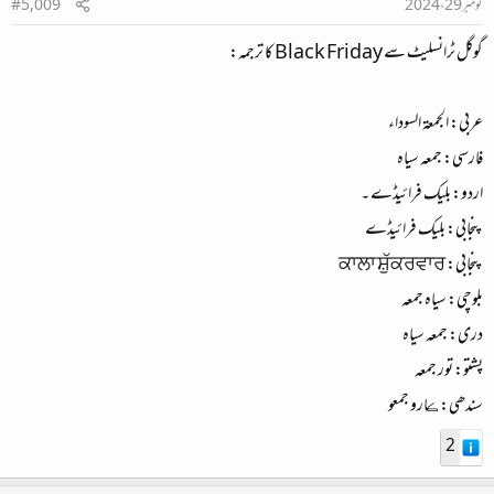
نومبر 29، 2024
#5,009
گوگل ٹرانسلیٹ سے Black Friday کا ترجمہ:
عربی: الجمعة السوداء
فارسی: جمعه سیاه
اردو: بلیک فرائیڈے ۔
پنجابی: بلیک فرائیڈے
پنجابی: ਕਾਲਾ ਸ਼ੁੱਕਰਵਾਰ
بلوچی: سیاہ جمعہ
دری: جمعه سیاه
پشتو: تور جمعه
سندھی: ڪارو جمعو
2