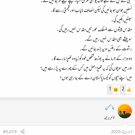
بجلی کے بل کے لیے لوگ یونہی گھر کی اشیاء بیچتے بیچتے مر جائیں گے۔
نسلیں جوان ہو جائیں گی لیکن انصاف نایاب اور قیمتی رہے گا۔
سیٹیں بکیں گی۔
مقدس پیشوں سے منسلک عورتیں مقدس نہیں رہیں گی۔
سو پیشے بھی مقدس نہیں رہیں گے۔
رشوت کے ریٹس مزید بڑھ جائیں گے۔
دو ہزار کے جرمانے پہ بوڑھا شخص خود کو زیادہ تھپڑ مارے گا۔
اور میں سوچوں گی کہ یہ تھپڑ اصل میں کس کے چہرے پہ پڑ رہے ہیں؟
میں اپنے بچوں کو کیسا پاکستان دے کے جا رہی ہوں؟
1
2
جاسمن
لائبریرین
فروری 2، 2025
#5,019