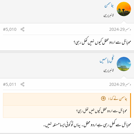
جاسمن
لائبریرین
دسمبر 29، 2024
#5,010
موبائل سے اردو محفل کیوں نہیں کھُل رہی؟
گُلِ یاسمیں
لائبریرین
دسمبر 29، 2024
#5,011
جاسمن نے کہا:
موبائل سے اردو محفل کیوں نہیں کھُل رہی؟
موبائل سے کھل رہی ہے اردو محفل۔ یہاں تو کوئی ایسا مسئلہ نہیں۔