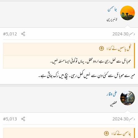
جاسمن
لائبریرین
دسمبر 30، 2024
#5,012
گُلِ یاسمیں نے کہا:
موبائل سے کھل رہی ہے اردو محفل۔ یہاں تو کوئی ایسا مسئلہ نہیں۔
میرے موبائل سے کئی دن سے نہیں کھل رہی۔ بیچ میں رُک جاتی ہے۔
علی وقار
محفلین
دسمبر 30، 2024
#5,013
جاسمن نے کہا: