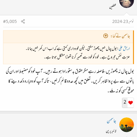
محفلین
نومبر 23، 2024
#5,005
جاسمن نے کہا:
اربش علی
! بول چال نہیں چھوڑ سکتی۔ لیکن خودداری کہتی ہے کہ اب اس گھر نہیں جانا۔
عزتِ نفس مجروح ہے۔ خود کو خود سے تعمیر کرنا تھوڑا مشکل ہوتا ہے۔
بول چال نہ چھوڑیں،فاصلہ رہے مگر حقوق بدستور ادا ہوتے رہیں۔ آپ خود کو مضبوط اور ان کی
باتوں سے بے پروا ظاہر کریں۔تعلق میں کچھ حدود قائم کر لیں، تاکہ آپ کو دوبارہ دکھ دینے کا
موقع کسی کو نہ ملے۔
2
جاسمن
لائبریرین