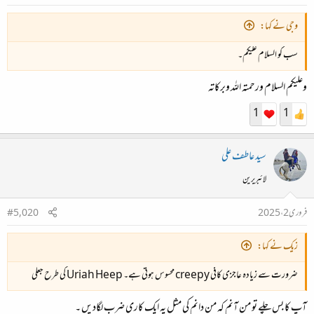
وجی نے کہا:
سب کو السلام علیکم۔
وعلیکم السلام ورحمتہ اللہ وبرکاتہ
1
1
سید عاطف علی
لائبریرین
فروری 2، 2025
#5,020
زیک نے کہا:
ضرورت سے زیادہ عاجزی کافی creepy محسوس ہوتی ہے۔ Uriah Heep کی طرح جعلی
آپ کا بس چلے تو من آنم کہ من دانم کی مثل پہ ایک کاری ضرب لگادیں ۔