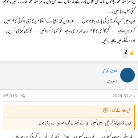
پٹا مراسلہ لکھ رہا ہوں تاکہ کل کلاں یاد رہے کہ سال کے اس دن یہ مراسلہ لکھا تھا۔۔۔ خیر یہ تو ہو
گئی سنجیدہ باتیں۔۔۔
اب میں آپ کو مذاق کی بات بتاتا ہوں۔۔۔ اور وہ یہ کہ مہینے کے اختتام پر گاڑی کا کوئی کام نہیں
کروانا چاہیے۔۔۔ اگر گاڑی کا کام ازحد ضروری ہے۔ تو بھی نہ کروائیں۔۔۔ گاڑی کھڑی کر دیں
اور رکشے میں چلے جائیں۔
2
الف نظامی
لائبریرین
دسمبر 31، 2024
#5,015
علی وقار نے کہا:
ایپ ڈاؤن لوڈ کر لیجیے، یہیں کہیں کسی نے شیئر کی تھی، سرچ سے برآمد ہوئی۔