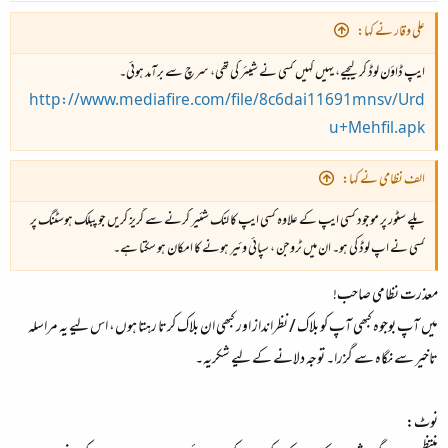
علی وقار نے کہا:
ایپ ڈاؤن لوڈ کر لیجیے، یہیں کہیں کسی نے شیئر کی تھی، سرچ سے برآمد ہوئی۔
http://www.mediafire.com/file/8c6dai11691mnsv/Urd
u+Mehfil.apk
الف نظامی نے کہا:
پلے سٹور پر موجود کسی ایپ کے علاوہ کسی ایپ کا لنک شئیر کرنے سے گریز کریں جو پبلک ہوسٹنگ پر
کسی نے اپ لوڈ کی ہو۔ ان میں ٹروجن ، سپائی وئیر ہونے کا امکان ہو سکتا ہے۔
معذرت نظامی صاحب!
میں آپ بوجوہ کبھی آپ کو بلاک / نظرانداز اور کبھی ان بلاک کرتا رہتا ہوں، اس لیے یہ مراسلہ
تاخیر سے نگاہ سے گزرا۔ توجہ دلانے کے لیے شکریہ۔
نوٹ: