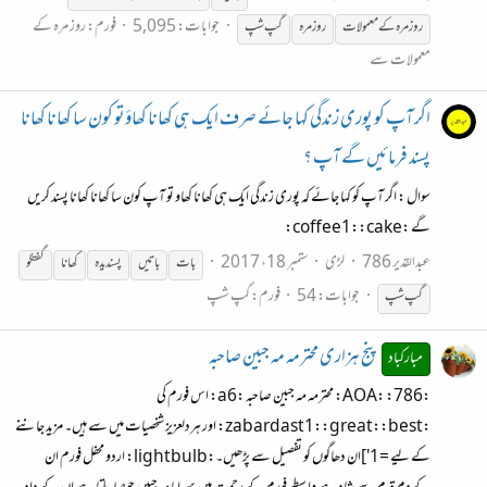
جوابات: 5,095
فورم:
روز مرہ کے
روز مرہ کے معمولات
روزمرہ
گپ شپ
معمولات سے
اگر آپ کو پوری زندگی کہا جائے صرف ایک ہی کھانا کھاؤتو کون سا کھانا کھانا
پسند فرمائیں گے آپ ؟
سوال : اگر آپ کو کہا جائے کہ پوری زندگی ایک ہی کھانا کھاو تو آپ کون سا کھانا کھانا پسند کریں
گے :coffee1::cake:
عبدالقدیر 786
لڑی
ستمبر 18، 2017
بات
باتیں
پسندیدہ
کھانا
گفتگو
جوابات: 54
فورم:
گپ شپ
گپ شپ
پنج ہزاری محترمہ مہ جبین صاحبہ
مبارکباد
:786: :AOA: محترمہ مہ جبین صاحبہ :a6: اس فورم کی
:zabardast1::great::best: اور ہردلعزیز شخصیات میں سے ہیں۔ مزید جاننے
کے لیے =1']ان دھاگوں کو تفصیل سے پڑھیں۔:lightbulb: اردو محفل فورم ان