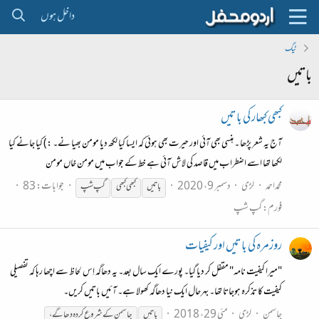
داخل ہوں
ٹیگ
باتیں
کبھی کبھار کی باتیں
آج یہ شعر پڑھا ۔ ہنسی بھی آئی اور حیرت بھی ہوئی کہ ایسا کیا لکھ دیا مومن بھیا نے۔ :) کیا جانے کیا
لکھا تھا اسے اضطراب میں قاصد کی لاش آئی ہے خط کے جواب میں مومن خاں مومن
محمداحمد
لڑی
دسمبر 9، 2020
جوابات: 83
باتیں
کبھی کبھی
گپ شپ
فورم:
گپ شپ
روزمرہ کی باتیں اور کیفیات
"میرا کیفیت نامہ" مقفل کر دیا گیا۔ پورے ایک سال بعد۔ یہ دھاگہ اِس لحاظ سے اچھا رہا کہ تفصیلی
کیفیت کا تذکرہ ہوجاتا تھا۔ بہرحال ایک نیا دھاگہ کھولا ہے۔ آئیں باتیں کریں۔
جاسمن
لڑی
مئی 29، 2018
باتیں
جاسمن کےشروع کردہ دھاگے،