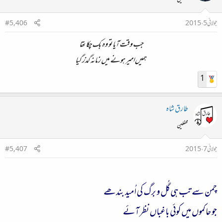
محفلین
جولائی 5، 2015
#5,406
جب وقت آیا تو وہ بک چکا تھا
ہمیں امیر ہونے میں زمانہ گذر گیا
1
طارق شاہ
محفلین
جولائی 7، 2015
#5,407
چمن سے تب ہی گُل و برگ کی اُمید بندھے
جو حاکموں میں کوئی باغباں نظر آئے