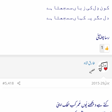
ﮐﻮﻥ ﺩِﻝ ﮐﯽ ﺯﺑﺎﮞ ﺳﻤﺠﮭﺘﺎ ﮨﮯ
ﺩﻝ ﻣﮕﺮ ﯾﮧ ﮐﮩﺎﮞ ﺳﻤﺠﮭﺘﺎ ﮨﮯ
رسا چغتائی
1
طارق شاہ
محفلین
جولائی 29، 2015
#5,418
کٹے ہے دیکھئے یُوں عُمر کب تلک اپنی