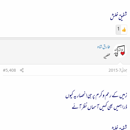
شفیق خلش
1
طارق شاہ
محفلین
جولائی 7، 2015
#5,408
زمیں کے رحم و کرم پر ہی اِنحصار یہ کیوں
ذرا ہمیں بھی کہیں آسماں نظر آئے