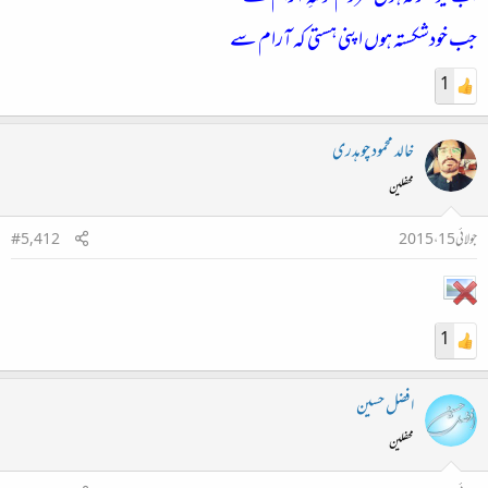
جب خودشکستہ ہوں اپنی ہستی کہ آرام سے
1
خالد محمود چوہدری
محفلین
جولائی 15، 2015
#5,412
1
افضل حسین
محفلین