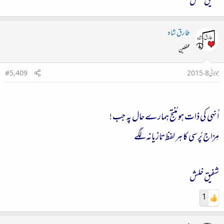
شفیق خلش
طارق شاہ
محفلین
جولائی 8، 2015
#5,409
اُنہی کی ذات ہو مُنتج ہمارے حال پہ جب !
مِزاج پُرسی کا ہر لفظ تازیانہ لگے
شفیق خلش
1