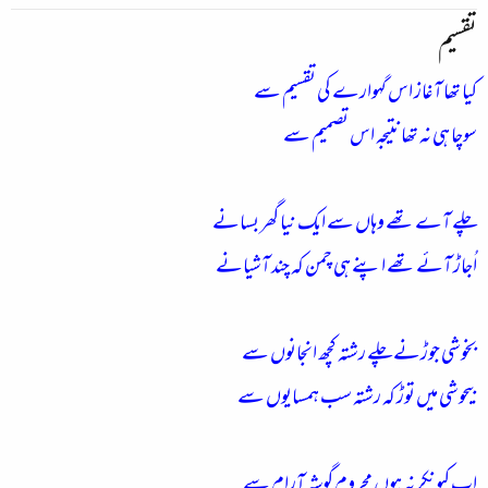
تقسیم
کیا تھا آغاز اس گہوارے کی تقسیم سے
سوچا ہی نہ تھا نتیجہ اس تصمیم سے
چلے آے تھے وہاں سے ایک نیا گھر بسانے
اُجاڑ آئے تھے اپنے ہی چمن کہ چند آشیانے
بخوشی جوڑنے چلے رشتہ کچھ انجانوں سے
بیحوشی میں توڑ کہ رشتہ سب ہمسایوں سے
اب کیونکر نہ ہوں محروم گوشہِ آرام سے