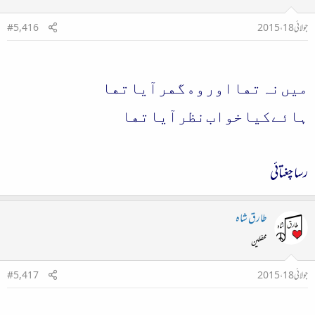
جولائی 18، 2015
#5,416
ﻣﯿﮟ ﻧﮧ ﺗﮭﺎ ﺍﻭﺭ ﻭﮦ ﮔﮭﺮ ﺁﯾﺎ ﺗﮭﺎ
ﮨﺎﺋﮯ ﮐﯿﺎ ﺧﻮﺍﺏ ﻧﻈﺮ ﺁﯾﺎ ﺗﮭﺎ
رسا چغتائی
طارق شاہ
محفلین
جولائی 18، 2015
#5,417