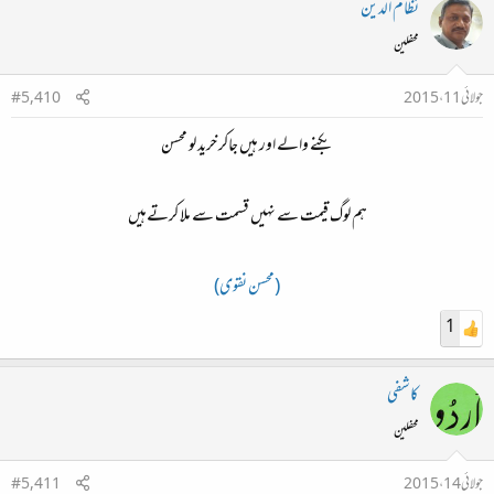
نظام الدین
محفلین
جولائی 11، 2015
#5,410
بکنے والے اور ہیں جاکر خرید لو محسن
ہم لوگ قیمت سے نہیں قسمت سے ملا کرتےہیں
(محسن نقوی)
1
کاشفی
محفلین
جولائی 14، 2015
#5,411