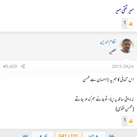
میر تقی میر
1
نظام الدین
محفلین
جولائی 29، 2015
#5,420
اس تنہائی کا ہم پہ بڑا احسان ہے محسن
نہ دیتی ساتھ یہ اپنا، تو جانے ہم کدھر جاتے
(محسن نقوی)
1
Last
First