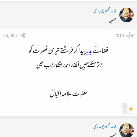
خالد محمود چوہدری
محفلین
جولائی 5، 2015
#5,405
فضائے
بدر
پیدا کر فرشتے
تیری
نصرت کو
اتر سکتے ہیں قطار اندر قطار اب بھی
حضرت علامہ اقبالؒ
1
خالد محمود چوہدری