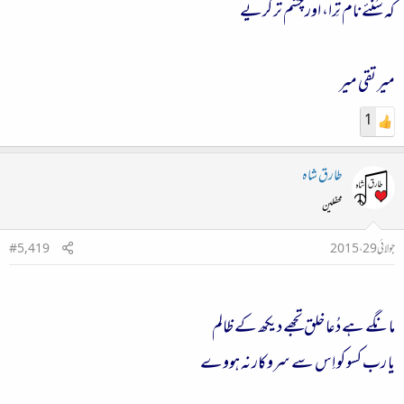
کہ سُنئے نام تِرا، اور چشم تر کریے
میر تقی میر
1
طارق شاہ
محفلین
جولائی 29، 2015
#5,419
مانگے ہے دُعا خلق تجھے دیکھ کے ظالم
یا رب کسو کو اِس سے سروکار نہ ہووے