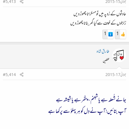
جولائی 15، 2015
#5,413
حادثوں کے زد پہ ہیں تو مسکرانا چھوڑ دیں
زلزلوں کے خوف سے کیا گھر بنانا چھوڑ دیں
1
1
طارق شاہ
محفلین
جولائی 17، 2015
#5,414
جانے شُعلہ ہے یا شبنم ، پتّھر ہے یا شِیشہ ہے
آپ بتائیں! آپ نے دِل کو ہرپہلوُ سے پرکھا ہے