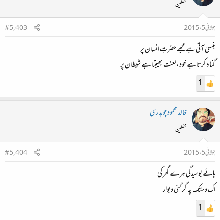
محفلین
جولائی 5، 2015
#5,403
ہنسی آتی ہے مجھے حضرتِ انسان پر
گناہ کرتا ہے خود،لعنت بھیجتا ہے شیطان پر
1
خالد محمود چوہدری
محفلین
جولائی 5، 2015
#5,404
ہائے بوسیدگی مِرے گھر کی
اک دستک پہ گر گئی دیوار
1