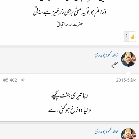
ذرا نم ہو تو یہ مٹی بڑی زرخیز ہے ساقی
حضرت علامہ اقبالؒ
1
خالد محمود چوہدری
محفلین
جولائی 5، 2015
#5,402
ربّا تیری جنت پچھے
دنیا دوزخ ہو گئی اے
خالد محمود چوہدری