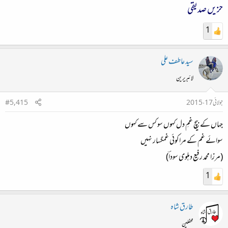
حزیں صدیقی
1
سید عاطف علی
لائبریرین
جولائی 17، 2015
#5,415
جہاں کے بیچ غمِ دل کہوں سو کس سے کہوں
سوائے غم کے مرا کوئی غمگسار نہیں
(مرزا محمد رفیع دہلوی سوداؔ)
1
طارق شاہ
محفلین