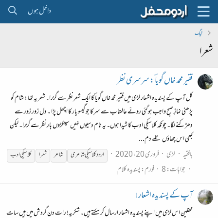
داخل ہوں
ٹیگ
شعرا
فقیر محمد خاں گویاؔ : سرسری نظر
کل آپ کے پسندیدہ اشعار لڑی میں فقیر محمد خاں گویاؔ کا ایک شعر نظر سے گزرا۔ شعر یہ تھا: شام کو
پڑھنی نمازِ صبح واجب ہوگئی روئے عالمتاب سے سرکا جو گیسو یار کا اچھل پڑا ۔ دل زور زور سے
دھڑکنے لگا۔ چونکہ کلاسیکی ادب کا شیدا ہوں۔ یہ نام دسیوں نہیں سینکڑوں بار نظر سے گزرا۔ لیکن
کبھی اس چھاؤں تلے دم...
بافقیہ
لڑی
فروری 20، 2020
اردو کلاسیکی شاعری
شاعر
شعرا
کلاسیکی ادب
جوابات: 8
فورم:
پسندیدہ کلام
آپ کے پسندیدہ اشعار!
محفلین اس لڑی میں اپنے پسندیدہ اشعار ارسال کر سکتے ہیں۔ شکریہ! رات دن گردش میں ہیں سات