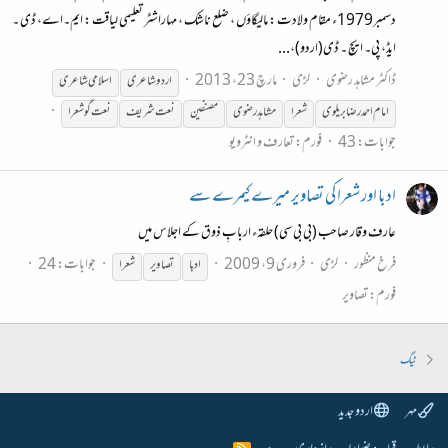
دسمبر1979ء مقام ولادت : مالیگاؤں ، ضلع ناشک ، مہاراشٹر تعلیمی لیاقت : ایم۔اے، ڈی ۔
ایڈ، پی۔ ایچ ۔ ڈی(اردو)،...
ڈاکٹر مشاہد رضوی
لڑی
مارچ 23، 2013
اردو شاعری
اسلامی شاعری
امام احمد رضا بریلوی
شعرا
مشاہد رضوی
مصنفین
نعت شریف
نعت گو
شعرا
جوابات: 43
فورم:
تعارف و انٹرویو
ادبا اور شعرا کی تصاویر میرے کیمرے سے
عارف وقار صاحب (بی بی سی) حلقہء اربابِ ذوق کے اجلاس میں
فرخ منظور
لڑی
فروری 9، 2009
جوابات: 24
ادبا
تصاویر
شعرا
فورم:
تصاویر
ٹیگ
مہر
اردو جدید