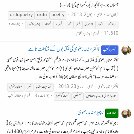
آسماں ہو رہے گا کچھ نہ کچھ، گھبرائیں کیا! (غالب)
فرقان احمد
لڑی
جون 2، 2013
urdu poetry
urdu
poetry
جوابات:
اردو شعر
اشعار
شاعری
شعر
شعرا
شعرا
ء
شمشاد
پسندیدہ اشعار
11,610
فورم:
پسندیدہ کلام
ڈاکٹر مشاہد رضوی کی ۵کتابوں کے شناخت نامے
تبصرہ کتب
ڈاکٹر مشاہد رضوی کی ۵کتابوں کے شناخت نامے از قلم: مفتی محمد توفیق احسنؔ مصباحی ،نوی ممبئی
(۱) کتاب: ام المؤمنین حضرت خدیجۃ الکبریٰ (۲) ام المؤمنین حضرت عائشہ صدیقہ (۳) میلاد النبی
اور علماے عرب (۴)شیر میسور ٹیپو سلطان (۵)جگا ڈاکو اور جادوئی غار...
ڈاکٹر مشاہد رضوی
لڑی
مارچ 23، 2013
تصانیف مشاہد
شعرا
مشاہد رضوی
جوابات: 3
فورم:
مطالعہ کتب
مشاہدرضوی:پسندیدہ مضامین
مصنفین
نعت گو
شعرا
ناچیز مشاہد رضوی
تعارف
ناچیز کا مختصر تعارف نام :محمد حسین قلمی نام:محمد حسین مُشاہدؔ رضوی والد کا نام : عبدالرشید برکاتی
والدہ کا نام : خدیجہ حجن مذہب : اسلام شہریت: ہندوستانی ولادت : محرم الحرام 1400ھ/