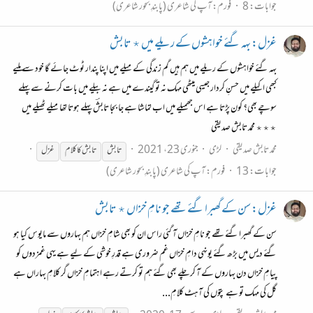
جوابات: 8
فورم:
آپ کی شاعری (پابندِ بحور شاعری)
غزل: بہہ گئے خواہشوں کے ریلے میں ٭ تابش
بہہ گئے خواہشوں کے ریلے میں ہم ہیں گم زندگی کے میلے میں اپنا پندار ٹوٹ جائے گا خود سے ملیے
کبھی اکیلے میں حسنِ کردار جیسی میٹھی مہک نہ تو گیندے میں ہے نہ بیلے میں بات کرنے سے پہلے
سوچے بھی؟ کون پڑتا ہے اس جھمیلے میں اب تماشا ہے جا بجا تابشؔ پہلے ہوتا تھا میلے ٹھیلے میں
٭٭٭ محمد تابش صدیقی
محمد تابش صدیقی
لڑی
جنوری 23، 2021
تابش
تابش
کا کلام
غزل
جوابات: 13
فورم:
آپ کی شاعری (پابندِ بحور شاعری)
غزل: سن کے گھبرا گئے تھے جو نامِ خزاں ٭ تابش
سن کے گھبرا گئے تھے جو نامِ خزاں آ گئی راس ان کو بھی شامِ خزاں ہم بہاروں سے مایوس کیا ہو
گئے دیس میں بڑھ گئے یونہی دامِ خزاں غم ضروری ہے قدرِ خوشی کے لیے ہے یہی غمزدوں کو
پیامِ خزاں دن بہاروں کے آ کر چلے بھی گئے ہم تو کرتے رہے اہتمامِ خزاں گر کلامِ بہاراں ہے
گل کی مہک تو ہے پتوں کی آہٹ کلامِ...