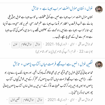
غزل: نشانِ منزلِ الفت سراب جیسا ہے ٭ تابش
نشانِ منزلِ الفت سراب جیسا ہے نہیں ہے کوئی حقیقت، یہ خواب جیسا ہے طویل ہوتی چلی
جائے ہے شبِ فرقت یہ انتظارِ سحر تو عذاب جیسا ہے ستم شعار سہی، غیر پر نثار سہی وہ ہے تو اپنا
ہی، خانہ خراب، جیسا ہے سنے ہیں راہِ محبت کے سینکڑوں قصے یہ راستہ ہی دکھوں کی کتاب جیسا
ہے وہ ہم سے مل کے بھی پوچھے رقیب...
محمد تابش صدیقی
لڑی
فروری 16، 2021
تابش
تابش
کا کلام
غزل
جوابات: 22
فورم:
آپ کی شاعری (پابندِ بحور شاعری)
نمکین غزل: نہیں ہے اب مجھے فرصت میاں! کتاب پڑھوں ٭ تابش
محمداحمد بھائی کی کتابی غزل پڑھی تو کچھ میری بھی فالتو رگ پھڑک اٹھی۔ اور دو چار نمک پارے تیار ہو
گئے۔ :) نہیں ہے اب مجھے فرصت میاں! کتاب پڑھوں کہ ختم کر کے میں خوش گپّیاں، کتاب
پڑھوں ہوا ہوں بور میں پڑھ کر کتاب ِ طبعیّات تو کر کے اس میں یہ ناول نہاں، کتاب پڑھوں پڑھائی
چور ہوں ایسا کہ پڑھنی پڑ...
محمد تابش صدیقی
لڑی
فروری 4، 2021
تابش
تابش
کا کلام
نمکین غزل