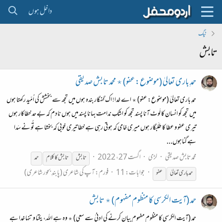
داخل ہوں
ٹیگ
تابش
حمدِ باری تعالیٰ (موضوع: عفو) ٭ محمد تابش صدیقی
حمدِ باری تعالیٰ (موضوع: عفو) ٭ اے خدا! اک گنہگار بندہ ہوں میں تجھ سے بخشش کی اُمّید رکھتا ہوں
میں تجھ کو انسان کا لَوٹ آنا پسند تجھ کو اشکِ ندامت بہانا پسند میں ہوں نادم کہ بے حد خطاکار ہوں
تیری عفو و عطا کا طلَبگار ہوں میری خامی کہ ہوتی رہی ہے خطا تیری خوبی کہ بخشا ہے تُو نے سَدا
ہے گناہوں...
محمد تابش صدیقی
لڑی
اگست 27، 2022
تابش
تابش
کا کلام
حمد
جوابات: 11
فورم:
آپ کی شاعری (پابندِ بحور شاعری)
حمد باری تعالیٰ
عفو
حمد (آیت الکرسی کا منظوم مفہوم) ٭ تابش
حمد (آیت الکرسی کا منظوم مفہوم بیان کرنے کی ادنیٰ سے سعی) ٭ وہ ہے اللہ، یکتا و تنہا خدا ہے