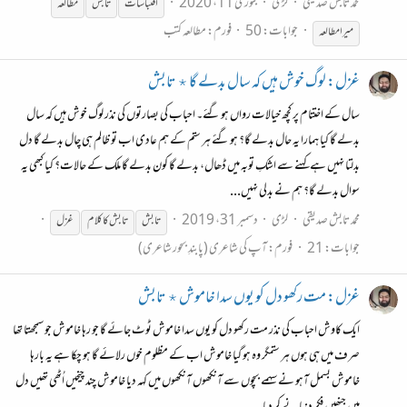
محمد تابش صدیقی
لڑی
جنوری 11، 2020
اقتباسات
تابش
مطالعہ
جوابات: 50
فورم:
مطالعہ کتب
میرا مطالعہ
غزل: لوگ خوش ہیں کہ سال بدلے گا ٭ تابش
سال کے اختتام پر کچھ خیالات رواں ہو گئے۔ احباب کی بصارتوں کی نذر لوگ خوش ہیں کہ سال
بدلے گا کیا ہمارا یہ حال بدلے گا؟ ہو گئے ہر ستم کے ہم عادی اب تو ظالم ہی چال بدلے گا دل
بدلتا نہیں ہے کہنے سے اشکِ توبہ میں ڈھال، بدلے گا کون بدلے گا ملک کے حالات؟ کیا کبھی یہ
سوال بدلے گا؟ ہم نے بدلی نہیں...
محمد تابش صدیقی
لڑی
دسمبر 31، 2019
تابش
تابش
کا کلام
غزل
جوابات: 21
فورم:
آپ کی شاعری (پابندِ بحور شاعری)
غزل: مت رکھو دل کو یوں سدا خاموش ٭ تابش
ایک کاوش احباب کی نذر مت رکھو دل کو یوں سدا خاموش ٹوٹ جائے گا جو رہا خاموش جو سمجھتا تھا
صرف میں ہی ہوں ہر ستمگر وہ ہو گیا خاموش اب کے مظلوم خوں رلائے گا ہو چکا ہے یہ بارہا
خاموش بسمل آہو نے سہمے بچوں سے آنکھوں آنکھوں میں کہہ دیا خاموش چند چیخیں اُٹھی تھیں دل