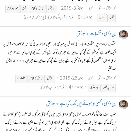
محمد تابش صدیقی
لڑی
جولائی 3، 2019
تابش
تابش
کا کلام
تحفہ
طنز و مزاح
جوابات: 0
فورم:
آپ کی شاعری (پابندِ بحور شاعری)
قطعہ
ٹیکس
پیروڈی: قطعات ٭ تابش
مختلف اوقات میں مختلف احباب کی کاوش پر میری جسارتیں محمداحمد بھائی کی اس خوبصورت غزل پر
ایک قطعہ جلے اگر مٹن کے کچھ کباب تیرے ہجر میں تو کھا لیے چکن کے کچھ کباب تیرے ہجر میں
تری غزال آنکھوں کی مجھے جو یاد آ گئی بنا لیے ہرن کے کچھ کباب تیرے ہجر میں ٭٭٭ محمد تابش
صدیقی
محمد تابش صدیقی
لڑی
جون 23، 2019
تابش
تابش
کا کلام
قطعات
جوابات: 4
فورم:
مزاحیہ شاعری
مزاحیہ قطعہ
پیروڈی
پیروڈی: کسی کا ہونے میں لگ گیا ہے ٭ تابش
منیب الف بھائی کی خوبصورت غزل پڑھی تو اسی زمین میں یہ گستاخی ہو گئی۔ قندِ مکرر :) کسی کا ہونے
میں لگ گیا ہے ببول بونے میں لگ گیا ہے ابھی تو شادی نہیں ہوئی ہے ابھی سے رونے میں لگ