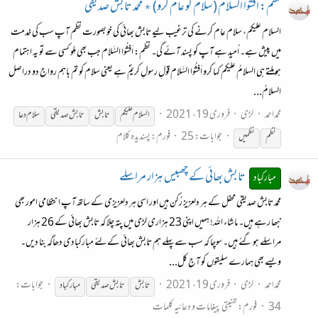
نظم: افشوا السلام (سلام کو عام کرو) ٭ محمد تابش صدیقی
السلام علیکم، سلام عام کرنے کی ترغیب لیے تابش بھائی کی خوبصورت نظم آپ سب کی خدمت
میں پیش ہے۔ اُمید ہے آپ کو پسند آئے گی۔ نظم: اَفشُوا السَّلام جب بھی مِلو کسی سے تو یہ اہتمام
ہو ملتے ہی السلامُ علیکم کہا کرو اَفشُوا السَّلام قولِ رسولِ کریمؐ ہے یعنی سلام کو تم باہم رواج دو دراصل
السلامُ...
محمداحمد
لڑی
فروری 19، 2021
السلام علیکم
تابش
تابش
صدیقی
سلام دعا
جوابات: 25
فورم:
پسندیدہ کلام
نظم
نظمیں
تابش بھائی کے چھبیس ہزار مراسلے
مبارکباد
محمد تابش صدیقی محفل کے ہر دلعزیز رُکن ہیں اور اسی ہر دلعزیزی کے ساتھ آپ انتظامی امور بھی
نبھا رہے ہیں۔ ماشاء اللہ! ہمیں اپنی 23 ہزاری لڑی میں پتہ چلا کہ تابش بھائی کے 26 ہزار
مراسلے ہو گئے ہیں۔ سوچا کہ سب سے پہلے ہم تابش بھائی کےلئے مبارکبادی دھاگہ بنا دیں۔
ویسے بھی ہمارے سلیقوں کو آج کل...
محمداحمد
لڑی
فروری 19، 2021
جوابات:
تابش
تابش
صدیقی
مبارکباد
34
فورم:
تہنیتی پیغامات و دعائیہ کلمات