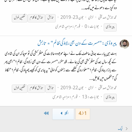
گیا ہے نمایاں رہتا تھا قبلِ شادی پر اب تو کونے میں لگ گیا ہے چھوئی نہ تھی جس نے اِستری بھی
وہ کپڑے دھونے میں لگ...
محمد تابش صدیقی
لڑی
جون 23، 2019
تابش
تابش
کا کلام
نمکین غزل
جوابات: 0
فورم:
مزاحیہ شاعری
پیروڈی
پیروڈی: "مسرت کے دن بھی رلاؤ گی ظالم" ٭ تابش
بہت ہی پیارے بھائی عاطف ملک نے اپنے موجودہ حالات کی منظر کشی کی تو سوچا کہ ان کی شادی
کے کچھ سال بعد کی منظر کشی بھی کی جائے۔ قندِ مکرر "مسرت کے دن بھی رُلاو گی، ظالم؟" ابھی پھر
سے بازار جاؤ گی، ظالم؟ "سنوارو گی کنگھے سے زلفوں کو اپنی" پہ چاندی کو کیسے چھپاؤ گی، ظالم؟ "لگاؤ
گی آنکھوں میں کاجل...
محمد تابش صدیقی
لڑی
جون 22، 2019
تابش
تابش
کا کلام
نمکین غزل
جوابات: 13
فورم:
مزاحیہ شاعری
پیروڈی
Last
1 از 4
اگلا
ٹیگ