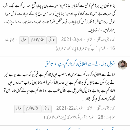
جادۂ شوق میں ہر زخم خوشی سے کھایا ہر نیا زخم ہوا میرے بدن پر پھایا شمعِ احساس کو ہے ایک شرر
کی حسرت بے حسی کا ہے گھٹا ٹوپ اندھیرا چھایا میں کہ تھا حسنِ رخِ یار کے دیدار سے خوش میرا
خوش رہنا بھی اک آنکھ نہ اُس کو بھایا اب تو ہر شخص نظر آتا ہے خود سے بہتر جب سے اپنے بُتِ
پندار کو میں نے ڈھایا...
محمد تابش صدیقی
لڑی
مارچ 3، 2021
جوابات:
تابش
تابش
کا کلام
غزل
16
فورم:
آپ کی شاعری (پابندِ بحور شاعری)
غزل: زمانے سے اخلاق و کردار گم ہے ٭ تابش
زمانے سے اخلاق و کردار گم ہے ہوس اور مطلب میں ایثار گم ہے شجر کی جگہ جب سے لی ہے حجر
نے ہر آنگن سے چڑیوں کی چہکار گم ہے میں عدسہ اٹھا کر خبر ڈھونڈتا ہوں کہ اب اشتہاروں میں
اخبار گم ہے ہوا بے وفائی کی ایسی چلی ہے وفا کی طلب ہے، وفادار گم ہے بچائے کوئی ناخدا بھی تو
کیسے کہ امت کی نیّا کی پتوار...
محمد تابش صدیقی
لڑی
فروری 22، 2021
تابش
تابش
کا کلام
غزل
جوابات: 28
فورم:
آپ کی شاعری (پابندِ بحور شاعری)