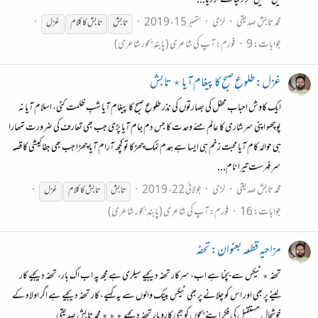
میں جنھیں فکرِ دنیا نے کر دیا...
محمد تابش صدیقی
لڑی
ستمبر 15، 2019
تابش
تابش
کا کلام
غزل
جوابات: 9
فورم:
آپ کی شاعری (پابندِ بحور شاعری)
غزل: طلوعِ صبح کا پیغام آیا ٭ تابش
ایک کاوش احبابِ محفل کی بصارتوں کی نذر طلوعِ صبح کا پیغام آیا شبِ ظلمت کٹی، اسلام آیا نہ
پوچھو اپنی سرشاری کا عالم مئے وحدت کا جس دم جام آیا پڑی جب بھی تعارف کی ضرورت تمھارا
ہی حوالہ کام آیا محبت زخم ہی ایسا ہے ہمدم نمک چھڑکا تو کچھ آرام آیا چھڑا جب بھی جفا کیشی کا قصہ
سرِ فہرست تیرا نام...
محمد تابش صدیقی
لڑی
جولائی 22، 2019
تابش
تابش
کا کلام
غزل
جوابات: 16
فورم:
آپ کی شاعری (پابندِ بحور شاعری)
مزاحیہ قطعہ بعنوان: تحفہ
تحفہ ٭ ٹیکس سے بچنا ہے اب، سرکار تحفہ دیجیے سیلری ہے مجھ پہ اب اک بار، تحفہ دیجیے کار
لینے پر بھی اور اس کو چلانے پر بھی ٹیکس بینک والوں سے یہ کہیے، کار تحفہ دیجیے ہے اگر اولاد کے
خوشحال مستقبل کی فکر اپنے بچوں کو بھی کاروبار تحفہ دیجیے ٭٭٭ محمد تابش صدیقی