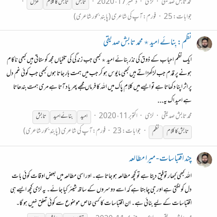
محمد تابش صدیقی
لڑی
دسمبر 17، 2020
تابش
تابش
کا کلام
غزل
جوابات: 25
فورم:
آپ کی شاعری (پابندِ بحور شاعری)
نظم: بِنائے امید ٭ محمد تابش صدیقی
ایک نظم احباب کے ذوق کی نذر بِنائے امید ٭ کبھی جب زندگی کی تلخیاں مجھ کو ستاتی ہیں کبھی ناکام
ہونے پر قدم جب لڑکھڑاتے ہیں کبھی مایوس ہو کر جب میں ہمت ہار جاتا ہوں کبھی جب کوئی غم دل
پر اثر اپنا دکھاتا ہے تو ایسے میں کلامِ پاک میں اللہ کا فرماں مجھے پھر یاد آتا ہے مری ہمت بندھاتا
ہے امید اک یہ...
محمد تابش صدیقی
لڑی
اکتوبر 11، 2020
امید
بنائے امید
تابش
جوابات: 23
فورم:
آپ کی شاعری (پابندِ بحور شاعری)
تابش
کا کلام
نظم
چند اقتباسات - میرا مطالعہ
اللہ کبھی کبھار توفیق دیتا ہے تو کچھ مطالعہ ہو جاتا ہے۔ اور اسی مطالعہ میں بعض اوقات کوئی بات
دل کو لگتی ہے اور جی چاہتا ہے کہ اسے دوسروں کے ساتھ شیئر کیا جائے۔ یہ لڑی کچھ ایسے ہی
اقتباسات کے لیے بنائی ہے۔ ان اقتباسات کا کسی خاص موضوع سے کوئی تعلق نہیں ہو گا۔