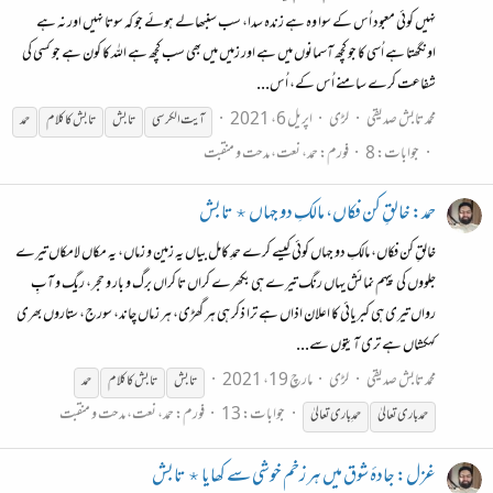
نہیں کوئی معبود اُس کے سوا وہ ہے زندہ سدا، سب سنبھالے ہوئے جو کہ سوتا نہیں اور نہ ہے
اونگھتا ہے اُسی کا جو کچھ آسمانوں میں ہے اور زمیں میں بھی سب کچھ ہے اللہ کا کون ہے جو کسی کی
شفاعت کرے سامنے اُس کے، اُس...
محمد تابش صدیقی
لڑی
اپریل 6، 2021
آیت الکرسی
تابش
تابش
کا کلام
حمد
جوابات: 8
فورم:
حمد، نعت، مدحت و منقبت
حمد: خالقِ کن فکاں، مالکِ دو جہاں ٭ تابش
خالقِ کن فکاں، مالکِ دو جہاں کوئی کیسے کرے حمدِ کامل بیاں یہ زمین و زماں، یہ مکاں لامکاں تیرے
جلووں کی پیہم نمائش یہاں رنگ تیرے ہی بکھرے کراں تا کراں برگ و بار و حجر، ریگ و آبِ
رواں تیری ہی کبریائی کا اعلان اذاں ہے ترا ذکر ہی ہر گھڑی، ہر زماں چاند، سورج، ستاروں بھری
کہکشاں ہے تری آیتوں سے...
محمد تابش صدیقی
لڑی
مارچ 19، 2021
تابش
تابش
کا کلام
حمد
جوابات: 13
فورم:
حمد، نعت، مدحت و منقبت
حمد باری تعالیٰ
حمدِ باری تعالیٰ
غزل: جادۂ شوق میں ہر زخم خوشی سے کھایا ٭ تابش