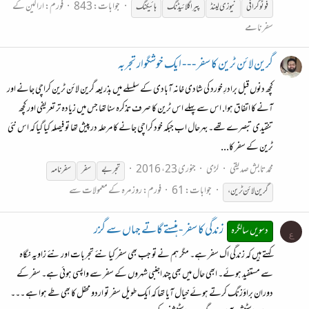
جوابات: 843
فورم:
اراکین کے
فوٹوگرافی
نیوزی لینڈ
پیراگلائیڈنگ
ہائیکنگ
سفرنامے
گرین لائن ٹرین کا سفر - - - ایک خوشگوار تجربہ
کچھ دنوں قبل برادرِ خورد کی شادی خانہ آبادی کے سلسلے میں بذریعہ گرین لائن ٹرین کراچی جانے اور
آنے کا اتفاق ہوا. اس سے پہلے اس ٹرین کا صرف تذکرہ سنا تھا جس میں زیادہ تر تعریفی اور کچھ
تنقیدی تبصرے تھے۔ بہرحال اب جبکہ خود کراچی جانے کا مرحلہ درپیش تھا تو فیصلہ کیا گیا کہ اس نئی
ٹرین کے سفر کا...
محمد تابش صدیقی
لڑی
جنوری 23، 2016
تجربے
سفر
سفر
نامہ
جوابات: 61
فورم:
روز مرہ کے معمولات سے
گرین لائن ٹرین،
زندگی کا سفر - ہنستے گاتے جہاں سے گزر
دسویں سالگرہ
ع
کہتے ہیں کہ زندگی اک سفر ہے۔ مگر ہم نے تو جب بھی سفر کیا نئے تجربات اور نئے زاویہ نگاہ
سے مستفید ہوئے۔ ابھی حال میں بھی چند اجنبی شہروں کے سفر سے واپسی ہوئی ہے۔ سفر کے
دوران براؤزنگ کرتے ہوئے خیال آیا تھا کہ ایک طویل سفر تو اردو محفل کا بھی طے ہوا ہے ۔۔۔