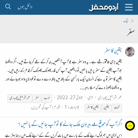
داخل ہوں
ٹیگ
سفر
یقین کا سفر
یقین بڑی طاقتور شے ہے۔ یہ وہ سفر ہے جو آپ آنکھیں بند کرکے طے کر جاتے ہیں۔ اگر دیکھنا
ہو آپ یقین کے سفر پر ہیں یا نہیں تو دیکھیں آپ کس قدر پھونک پھونک کر قدم رکھ رہیں ہیں۔
یقین کا سفر تو یہ ہے کہ انسان ایک بار کسی کے ہاتھ میں ہاتھ دے دے تو خود لاپرواہ ہو جائے اور
یہ دیکھنا چھوڑ دے کہ اسکا رہبر...
عمر شرجیل چوہدری
لڑی
جولائی 27، 2022
ادب
سفر
عمر شرجیل چوہدری
جوابات: 1
فورم:
آپ کی تحریریں
محبت
یقین
یقین کا
سفر
اگر آپ کو موقع ملے بیرونِ ملک جانے کا تو آپ جائیں گے یا نہیں ؟
اِس لڑی میں ہم لوگ اپنے ملک کے بارے میں بات کریں گے کے اپنے ملک میں رہنا بہتر ہے