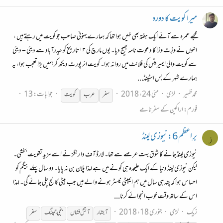
میرا کویت کا دورہ
مجھے عمرہ سے آئے ایک ہفتہ بھی نہیں ہوا تھا کہ ہمارےبہنوئی صاحب جو کویت میں رہتے ہیں ،
انہوں نے وزِٹ وزا کا دعوت نامہ بھیج دیا۔ یوں مارچ کی ۱۳ تاریخ کو حیدرآباد سے دبئی – دبئی
سے کویت والی ایمیریٹس کی فلائٹ میں روانہ ہوا۔ کویت ائر پورٹ دیکھ کر ہمیں بڑا تعجب ہوا، یہ
ہمارے شہر کے بس اسٹینڈ...
محمدظہیر
لڑی
مئی 24، 2018
جوابات: 13
سفر
عرب
کویت
فورم:
اراکین کے سفرنامے
برِ اعظم 6: نیوزی لینڈ
ز
نیوزی لینڈ جانے کا شوق بہت عرصے سے تھا۔ لارڈ آف دا رنگز نے اسے مزید تقویت بخشی۔
لیکن نیوزی لینڈ دنیا کے ایک علیحدہ ہی کونے میں ہے لہذا پلان بن نہ پایا۔ دو سال پہلے بیگم کو
احساس ہوا کہ چند ہی سال میں ہم ایمپٹی نیسٹر ہونے والے ہیں جب بیٹی کالج چلی جائے گی۔ لہذا
اس کے ساتھ وقت خوب انجوائے کرنا...
زیک
لڑی
جنوری 18، 2018
آبشار
آتش فشاں
بنجی جمپنگ
سفر