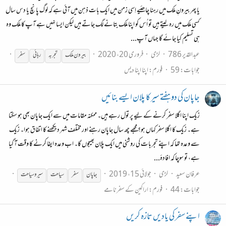
یا پھر بیرونِ ملک میں رہنا چاھئیے اِسی زمن میں ایک بات ذہن میں آئی ہے کہ لوگ پانچ یا دس سال
کسی ملک میں رہ لیتے ہیں تو اُس کو اپنا ملک بتانے لگ جاتے ہیں لیکن ایسا نہیں ہے آپ کا ملک وہ
ہی تسلیم کیا جائے گا جہاں آپ...
عبدالقدیر 786
لڑی
فروری 20، 2020
بیرون ملک
تجربہ
رہائی
سفر
جوابات: 59
فورم:
اپنا اپنا دیس
جاپان کی دو ہفتے سیر کا پلان ایسے بنائیں
زیک اپنا اگلا سفر کرنے کے لیے پر تول رہے ہیں۔ ممکنہ مقامات میں سے ایک جاپان بھی ہو سکتا
ہے۔ زیک کا اگلا سفر کہاں ہو؟ مجھے چھ سال جاپان رہنے اور مختلف شہر دیکھنے کا اتفاق ہوا۔ زیک
سے وعدہ تھا کہ اپنے تجربات کی روشنی میں ایک پلان بھیجوں گا۔ اب وعدہ ایفا کرنے کا وقت آ گیا
ہے، تو سوچا کہ افادۂ...
عرفان سعید
لڑی
جولائی 15، 2019
جاپان
سفر
سیاحت
سیروسیاحت
جوابات: 44
فورم:
اراکین کے سفرنامے
اپنے سفر کی یادیں تازہ کریں