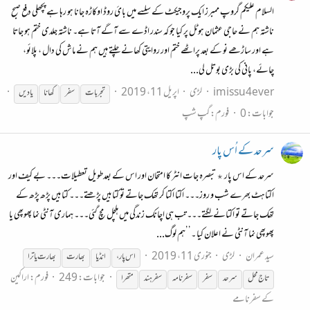
السلام علیکم گروپ ممبرز ایک پروجیکٹ کے سلسے میں بائ روڈ اوکاڑہ جانا ہو رہا ہے پچھلی دفع صبح
ناشتہ ہم نے حاجی عثمان ہوٹل پر کیا جو کہ سندر اڈے سے آگے آتا ہے۔ ناشتہ جلدی ختم ہو جاتا
ہے اور ساڑھے نو کے بعد پراٹھے ختم اور روایتی کھانے چلتے ہیں ہم نے ماش کی دال ، پلائو،
چائے، پانی کی بڑی بوتل لی...
imissu4ever
لڑی
اپریل 11، 2019
تجربات
سفر
کھانا
یادیں
جوابات: 0
فورم:
گپ شپ
سرحد کے اُس پار
سرحد کے اس پار ٭ تبصرہ جات انٹر کا امتحان اور اس کے بعدطویل تعطیلات۔۔۔ بے کیف اور
اکتاہٹ بھرے شب و روز۔۔۔ اکتا اکتا کر تھک جاتے تو کتابیں پڑھتے۔۔۔ کتابیں پڑھ پڑھ کے
تھک جاتے تو اکتانے لگتے۔۔۔ تب ہی اچانک زندگی میں ہلچل مچ گئی۔۔۔ ہماری آنٹی نما پھوپھی یا
پھوپھی نما آنٹی نے اعلان کیا ۔’’ہم لوگ...
سید عمران
لڑی
جنوری 11، 2019
اس پار،
انڈیا
بھارت
بھارت یاترا
جوابات: 249
فورم:
اراکین
تاج محل
سرحد
سفر
سفر
نامہ
سفر
ہند
متھرا
کے سفرنامے