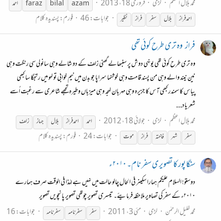
محمد بلال اعظم
لڑی
فروری 18، 2013
azam
bilal
faraz
احمد
جوابات: 46
فورم:
پسندیدہ کلام
احمد فراز
بلال
سفر
فراز
نظیر
فراز
وہ تری طرح کوئی تھی
وہ تری طرح کوئی تھی یونہی دوش پر سنبھالے گھنی زلف کے دو شالے وہی سانولی سی رنگت وہی
نین نیند والے وہی من پسند قامت وہی خوشنما سراپا جو بدن میں نیم خوابی تو لہو میں رتجگا سا کبھی
پیاس کا سمندر کبھی آس کا جزیرہ وہی مہربان لہجہ وہی میزباں وطیرہ تجھے شاعری سے رغبت اُسے
شعر یاد...
محمد بلال اعظم
لڑی
جولائی 18، 2012
احمد
احمد فراز
بلال
جہاز
زلف
جوابات: 24
فورم:
پسندیدہ کلام
سفر
شہر
فاختہ
فراز
موت
سنگاپور کا تصویری سفر نام۔ ۲۰۱۰ء
دوستو! السلام علیکم ہمارا سکینر فی الحال چالو حالت میں نہیں ہے لہٰذا فی الوقت صرف ہمارے
۲۰۱۰ء کے سفر کی تصاویر ملاحظہ فرمایئے۔ تیسری تصویر چوتھی تصویر پانچویں تصویر
محمد خلیل الرحمٰن
لڑی
مئی 3، 2011
جوابات: 16
سفر
سفر
نامہ
سفر
نامہ