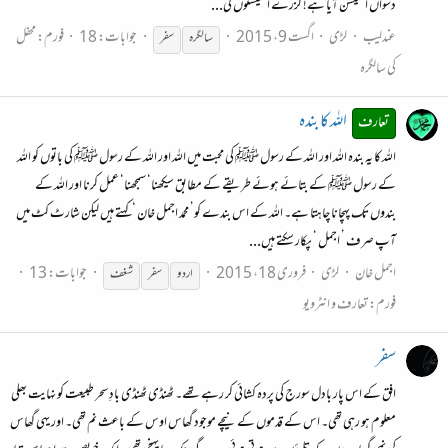
دسواں اسٹیشن آیا ہے! گزرے اسٹیشنوں کی...
عندلیب
لڑی
اگست 9، 2015
جوابات: 18
فورم:
محفل
سالگرہ
سفر
کی سالگرہ
اللہ کا بندہ
تعارف
اللہ کا یہ بندہ اللہ اور اللہ کے رسول ﷺ کی محبت میں اللہ اور اللہ کے رسول ﷺ کی باتوں کو اللہ
کے رسول ﷺ کے بتائے ہوئے طریقے کے مطابق سیکھنا‘ سمجھنا‘ عمل کرنا اور اللہ کے
بندوں تک پہچانا چاہتا ہے۔ اللہ کے اس بندے کو’ محمد اجمل خان ‘ کہتے ہیں لیکن شارٹ کٹ میں
آپ صرف ’ اجمل ‘ پکار سکتے ہیں...
اجمل خان
لڑی
فروری 18، 2015
جوابات: 13
اردو
سفر
شغف
فورم:
تعارف و انٹرویو
سفر
افق کے اس پار بادل سورج کی پردہ کشائی کر رہے تھے۔ ٹھنڈی ٹھنڈی بادِ سحر طبیعت کو نہایت بھلی
معلوم ہو رہی تھی۔ اس کے قدموں کے نیچے موجود گھاس اوس کے باعث نم تھی۔ اور یہی گھاس