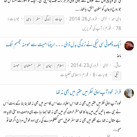
کی نمی گویا پیروں کے تلوؤں سے ہوتی ہوئی ہر ہر رگ تک جا پہنچی تھی۔ ایک خوبصورت احساس تھا
جو روح و جان کو سکون بخش رہا تھا۔...
ماہی احمد
لڑی
فروری 26، 2014
جوابات:
حیات
زندگی
سفر
ماہی
78
فورم:
آپ کی تحریریں
ایک چھوٹی سی نیکی نے زندگی بدل ڈالی ۔۔۔ارچنا امیت سے مومنہ تبسم تک
ماحذ
ساقی۔
لڑی
فروری 23، 2014
اسلام
ایمان
سفر
مسلمان
مومنہ
جوابات: 6
فورم:
اِسلامی تعلیمات
نیکی
فراز
خود آپ اپنی نظر میں حقیر میں بھی نہ تھا
خود آپ اپنی نظر میں حقیر میں بھی نہ تھا اس اعتبار سے اس کا اسیر میں بھی نہ تھا بنا بنا کے بہت اُس
نے جی سے باتیں کیں میں جانتا تھا مگر حرف گیر میں بھی نہ تھا نبھا رہا ہے یہی وصفِ دوستی شاید وہ
بے مثال نہ تھا بے نظیر میں بھی نہ تھا سفر طویل سہی گفتگو مزے کی رہی! وہ خوش مزاج اگر تھا تو
میر...