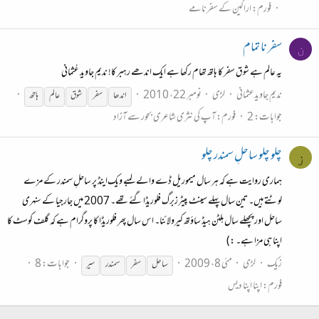
فورم:
اراکین کے سفرنامے
سفر نا تمام
ن
یہ عالم ہے شوق سفر کا ہاتھ تھام رکھا ہے ایک اندھے رہبر کا! ندیم جاوید عُثمانی
ندیم جاویدعثمانی
لڑی
نومبر 22، 2010
اندھا
سفر
شوق
عالم
ہاتھ
جوابات: 2
فورم:
آپ کی نثری شاعری بحور سے آزاد
چلو چلو ساحلِ سمندر چلو
ز
ہماری روایت ہے کہ ہر سال میموریل ڈے والے لمبے ویک‌اینڈ پر ساحلِ سمندر کے مزے
لوٹتے ہیں۔ تین سال پہلے سینٹ پیٹرزبرگ فلوریڈا گئے تھے۔ 2007 میں جارجیا کے سنہری
ساحل اور پچھلے سال ہلٹن ہیڈ ساؤتھ کیرولائنا۔ اس سال پھر فلوریڈا کا پروگرام ہے کہ گلف کوسٹ کا
اپنا ہی مزا ہے۔ :)
زیک
لڑی
مئی 8، 2009
جوابات: 8
ساحل
سفر
سمندر
سیر
فورم:
اپنا اپنا دیس