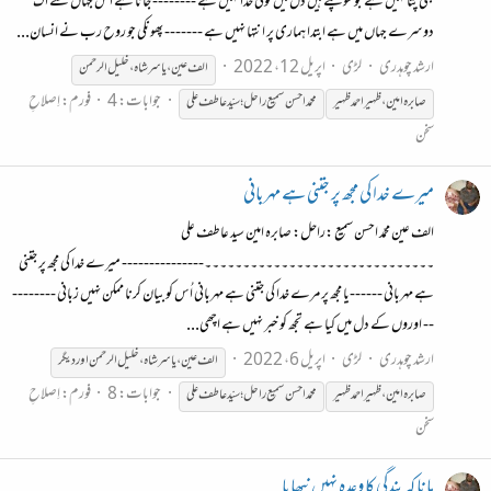
بھی پتا نہیں ہے جو سوچتے ہیں دل میں کوئی خدا نہیں ہے -------- جانا ہے اس جہاں سے اک
دوسرے جہاں میں ہے ابتدا ہماری پر انتہا نہیں ہے ------- پھونکی جو روح رب نے انسان...
ارشد چوہدری
لڑی
اپریل 12، 2022
الف عین ، یاسر شاہ ، خلیل الرحمن
جوابات: 4
فورم:
اِصلاحِ
صابرہ
امین،ظہیراحمد
ظہیر
محمّد احسن سمیع راحل؛ سیّد عاطف علی
سخن
میرے خدا کی مجھ پر جتنی ہے مہربانی
الف عین محمّد احسن سمیع :راحل: صابرہ امین سید عاطف علی
۔۔۔۔۔۔۔۔۔۔۔۔۔۔۔۔۔۔۔۔۔۔۔۔۔۔۔۔۔۔--------------- میرے خدا کی مجھ پر جتنی
ہے مہربانی ------یا مجھ پر مرے خدا کی جتنی ہے مہربانی اُس کو بیان کرنا ممکن نہیں زبانی --------
-- اوروں کے دل میں کیا ہے تجھ کو خبر نہیں ہے اچھی...
ارشد چوہدری
لڑی
اپریل 6، 2022
الف عین ، یاسر شاہ ،خلیل الرحمن اور دیگر
جوابات: 8
فورم:
اِصلاحِ
صابرہ
امین،ظہیراحمد
ظہیر
محمّد احسن سمیع راحل؛ سیّد عاطف علی
سخن
مانا کہ بندگی کا وعدہ نہیں نبھایا