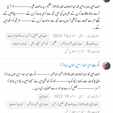
الف عین صابرہ امین محمد عبدالرؤوف شاہد شاہنواز عظیم سید عاطف علی ------------- ہم آج
ترے ساتھ ملاقات کریں گے غیروں کی نہیں تجھ سے تری بات کریں گے -------- پوچھیں گے
تجھے ہم سے محبّت ہے تو کتنی آسان بہت تجھ سے سوالات کریں گے -------- ہم تجھ کو سکھائیں
گے...
ارشد چوہدری
لڑی
جنوری 16، 2023
الف عین ، خلیل الرحمن ، اور دیگر تمام اساتذہ
سید عاطف علی
صابرہ
امین،ظہیراحمد
ظہیر
عظیم
محمد احسن سمیع؛ راحل
محمد عبدالرؤوف
جوابات: 9
فورم:
اِصلاحِ سخن
تُو ہے میرا خدا ، میں ہوں بندہ ترا
الف عین محمد عبدالرؤوف شاہد شاہنواز ظہیراحمدظہیر ----------- تُو ہے میرا خدا ، میں ہوں بندہ ترا
اپنی چوکھٹ سے رکھنا نہ مجھ کو جدا --------- خود کو تنہا کبھی میں نے سمجھا نہیں ہر قدم پر ملا جو ترا
آسرا ------------- فضل کر دے خدا بھر دے جھولی مری در پہ...
ارشد چوہدری
لڑی
دسمبر 18، 2022
الف عین
الف عین،شاہد شاہنواز،سیّد عاطف علی،خلیل الرحمن
صابرہ
امین،ظہیراحمد
ظہیر
محمد عبدالرؤوف
جوابات: 6
فورم:
اِصلاحِ سخن