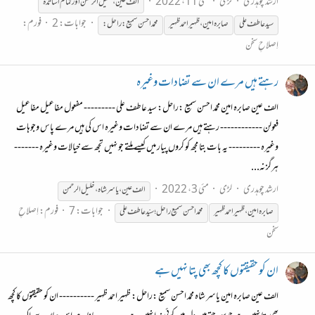
ارشد چوہدری
لڑی
مئی 11، 2022
الف عین ، خلیل الرحمن اور تمام اساتذہ
جوابات: 2
فورم:
سید عاطف علی
صابرہ
امین،ظہیراحمد
ظہیر
محمّد احسن سمیع :راحل:
اِصلاحِ سخن
رہتے ہیں مرے ان سے تضادات وغیرہ
الف عین صابرہ امین محمّد احسن سمیع :راحل: سید عاطف علی --------- مفعول مفاعیل مفاعیل
فعولن ------------ رہتے ہیں مرے ان سے تضادات وغیرہ اس کی ہیں مرے پاس وجوہات
وغیرہ --------- یہ بات بتا مجھ کو کروں پیار میں کیسے ملتے جو نہیں تجھ سے خیالات وغیرہ -------
ہرگز نہ...
ارشد چوہدری
لڑی
مئی 3، 2022
الف عین ، یاسر شاہ ، خلیل الرحمن
جوابات: 7
فورم:
اِصلاحِ
صابرہ
امین،ظہیراحمد
ظہیر
محمّد احسن سمیع راحل؛ سیّد عاطف علی
سخن
ان کو حقیقتوں کا کچھ بھی پتا نہیں ہے
الف عین صابرہ امین یاسر شاہ محمّد احسن سمیع :راحل: ظہیر احمد ظہیر ---------- ان کو حقیقتوں کا کچھ