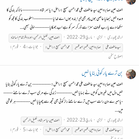
الف عین صابرہ امین سید عاطف علی محمّد احسن سمیع :راحل: یاسر شاہ ----------- مانا کہ بندگی کا
وعدہ نہیں نبھایا عاصی ہوں پھر بھی تیرا بندہ ہوں اے خدایا ------------ اسلوب بندگی کا مجھ کو
سکھا دے یا رب خوفِ سزا سے ڈر کر سر کو ہے اب جھکایا --------- اپنی سبھی...
ارشد چوہدری
لڑی
مارچ 29، 2022
الف عین ، خلیل الرحمن ، اور دیگر تمام اساتذہ
جوابات: 4
فورم:
سید عاطف علی
صابرہ
امین،ظہیراحمد
ظہیر
محمّد احسن سمیع :راحل:
اِصلاحِ سخن
بِن ترے یار کوئی بنایا نہیں
الف عین صابرہ امین سید عاطف علی محمّد احسن سمیع :راحل: ------------ بِن ترے یار کوئی بنایا
نہیں دل میں غیروں کو میں نے بسایا نہیں ---------- زندگی ہے مری سب ترے سامنے ------
-یا میرے دن رات سب ہیں ترے سامنے راز کوئی بھی تجھ سے چھپایا نہیں --------- ہر خوشی
میں...
ارشد چوہدری
لڑی
مارچ 23، 2022
الف عین ، یاسر شاہ ، خلیل الرحمن
جوابات: 5
فورم:
سید عاطف علی
صابرہ
امین،ظہیراحمد
ظہیر
محمّد احسن سمیع :راحل: