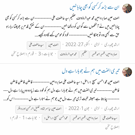
ان سے بڑھ کر کسی کو بھی چاہا نہیں
الف عین صابرہ امین محمد عبدالرؤوف عظیم سید عاطف علی ----------- ان سے بڑھ کر کسی کو بھی
چاہا نہیں میں نے آنکھوں سے گو ان کو دیکھا نہیں ----------- ان کے نقشِ قدم پر جو چلتا رہا راہِ
حق سے کبھی وہ تو بھٹکا نہیں ------------ خود کو مومن کہے گا وہ کیسے...
ارشد چوہدری
لڑی
اکتوبر 27، 2022
الف عین
سید عاطف علی
جوابات: 3
فورم:
اِصلاحِ سخن
صابرہ
امین،ظہیراحمد
ظہیر
عظیم
محمد عبدالرؤوف
تیری الفت میں ہم نے جو ہارا ہے دل
الف عین محمّد احسن سمیع :راحل: سید عاطف علی صابرہ امین ----------- فاعلن فاعلن فاعلن
فاعلن ---------- تیری الفت میں ہم نے جو ہارا ہے دل ہم کو خود سے زیادہ وہ پیارا ہے دل ---
-------- چاہتا ہے ہمیشہ محبّت تری تیرے دل میں جو ہم نے اتارا ہے دل --------- اس کو...
ارشد چوہدری
لڑی
جون 1، 2022
الف عین ، یاسر شاہ ،خلیل الرحمن اور دیگر
جوابات: 1
فورم:
سید عاطف علی
صابرہ
امین،ظہیراحمد
ظہیر
محمّد احسن سمیع :راحل:
اِصلاحِ سخن