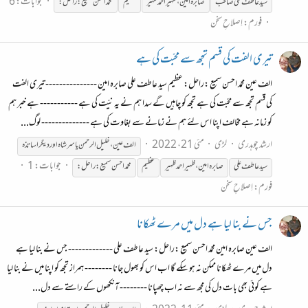
جوابات: 6
سید عاطف علی صاحب
صابرہ
امین،ظہیراحمد
ظہیر
عظیم
محمّد احسن سمیع :راحل:
فورم:
اِصلاحِ سخن
تیری الفت کی قسم تجھ سے محبّت کی ہے
الف عین محمّد احسن سمیع :راحل: عظیم سید عاطف علی صابرہ امین --------------- تیری الفت
کی قسم تجھ سے محبّت کی ہے تجھ کو چاہیں گے سدا ہم نے یہ نیّت کی ہے ----------- ہے خبر ہم
کو زمانہ ہے مخالف اپنا اس لئے ہم نے زمانے سے بغاوت کی ہے -------------- لوگ...
ارشد چوہدری
لڑی
مئی 21، 2022
الف عین ،خلیل الر حمن یاسر شاہ اور دیگر اساتذہ
جوابات: 1
سید عاطف علی
صابرہ
امین،ظہیراحمد
ظہیر
عظیم
محمّد احسن سمیع :راحل:
فورم:
اِصلاحِ سخن
جس نے بنا لیا ہے دل میں مرے ٹھکانا
الف عین صابرہ امین محمّد احسن سمیع :راحل: سید عاطف علی ------------- جس نے بنا لیا ہے
دل میں مرے ٹھکانا ممکن نہ ہو سکے گا اب اس کو بھول جانا -------- ہمراز تجھ کو اپنا میں نے بنا لیا
ہے کوئی بھی بات دل کی مجھ سے نہ اب چھپانا -------- آنکھوں کے راستے سے دل...