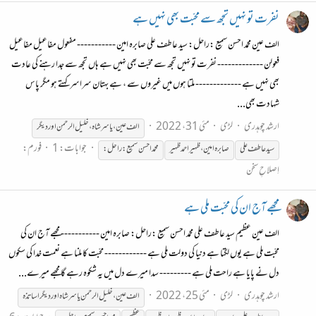
نفرت تو نہیں تجھ سے محبّت بھی نہیں ہے
الف عین محمّد احسن سمیع :راحل: سید عاطف علی صابرہ امین ----------- مفعول مفاعیل مفاعیل
فعولن ------------- نفرت تو نہیں تجھ سے محبّت بھی نہیں ہے ہاں تجھ سے جدا رہنے کی عادت
بھی نہیں ہے ------------- ملتا ہوں میں غیروں سے ، ہے بہتان سراسر کہتے ہو مگر پاس
شہادت بھی...
ارشد چوہدری
لڑی
مئی 31، 2022
الف عین ، یاسر شاہ ،خلیل الرحمن اور دیگر
جوابات: 1
فورم:
سید عاطف علی
صابرہ
امین،ظہیراحمد
ظہیر
محمّد احسن سمیع :راحل:
اِصلاحِ سخن
مجھے آج ان کی محبّت ملی ہے
الف عین عظیم سید عاطف علی محمّد احسن سمیع :راحل: صابرہ امین ----------- مجھے آج ان کی
محبّت ملی ہے یوں لگتا ہے دنیا کی دولت ملی ہے ------------ محبّت کا ملنا ہے نعمت خدا کی سکوں
دل نے پایا ہے راحت ملی ہے --------- سدا میرے دل میں یہ شکوہ رہے گا مجھے میرے...
ارشد چوہدری
لڑی
مئی 25، 2022
الف عین ،خلیل الر حمن یاسر شاہ اور دیگر اساتذہ