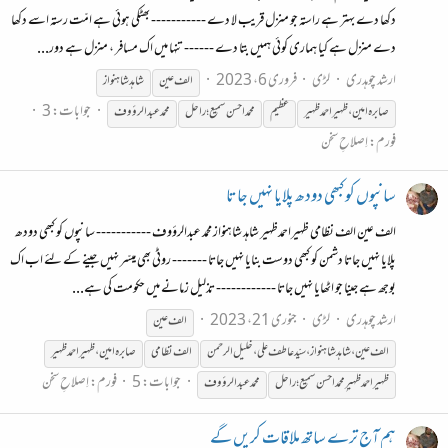
دکھا دے بہتر ہے راستہ جو منزل قریب لا دے ----------- بھٹکی ہوئی ہے امّت رستہ اسے دکھا
دے منزل ہے کیا ہماری کوئی ہمیں بتا دے ------ تنہا میں اک مسافر ، منزل ہے دور...
ارشد چوہدری
لڑی
فروری 6، 2023
الف عین
شاہد شاہنواز
جوابات: 3
صابرہ
امین،ظہیراحمد
ظہیر
عظیم
محمد احسن سمیع؛ راحل
محمد عبدالرؤوف
فورم:
اِصلاحِ سخن
سانپوں کو کبھی دودھ پلایا نہیں جاتا
الف عین الف نظامی ظہیراحمدظہیر شاہد شاہنواز محمد عبدالرؤوف ----------- سانپوں کو کبھی دودھ
پلایا نہیں جاتا دشمن کو کبھی دوست بنایا نہیں جاتا ------- روٹی بھی میسّر نہیں جینے کے لئے اب اک
بوجھ ہے جینا جو اٹھایا نہیں جاتا ------------ تذلیل زمانے میں حکومت کی ہے...
ارشد چوہدری
لڑی
جنوری 21، 2023
الف عین
الف عین،شاہد شاہنواز،سیّد عاطف علی،خلیل الرحمن
الف نظامی
صابرہ
امین،ظہیراحمد
ظہیر
جوابات: 5
فورم:
اِصلاحِ سخن
ظہیر
احمد
ظہیر
ِمحمداحسن سمیع؛راحل
محمد عبدالرؤوف
ہم آج ترے ساتھ ملاقات کریں گے