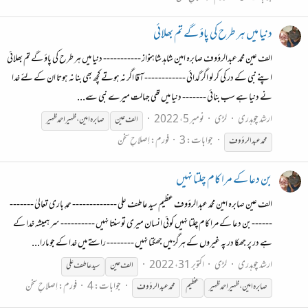
دنیا میں ہر طرح کی پاؤ گے تم بھلائی
الف عین محمد عبدالرؤوف صابرہ امین شاہد شاہنواز ----------- دنیا میں ہر طرح کی پاؤ گے تم بھلائی
اپنے نبی کے در کی کر لو اگر گدائی ------------ آقا اگر نہ ہوتے کچھ بھی بنا نہ ہوتا ان کے لئے خدا
نے دنیا ہے سب بنائی ------- دنیا میں تھی جہالت میرے نبی سے...
ارشد چوہدری
لڑی
نومبر 5، 2022
الف عین
صابرہ
امین،ظہیراحمد
ظہیر
جوابات: 3
فورم:
اِصلاحِ سخن
محمد عبدالرؤوف
بن دعا کے مرا کام چلتا نہیں
الف عین صابرہ امین محمد عبدالرؤوف عظیم سید عاطف علی ------------- حمدِ باری تعالیٰ -------
------ بن دعا کے مرا کام چلتا نہیں کوئی انسان میری تو سنتا نہیں ---------- سر ہمیشہ خدا کے
ہے در پر جھکا در پہ غیروں کے ہرگز میں جھکتا نہیں -------- راستے میں خدا کے جو مارا...
ارشد چوہدری
لڑی
اکتوبر 31، 2022
الف عین
سید عاطف علی
جوابات: 4
فورم:
اِصلاحِ سخن
صابرہ
امین،ظہیراحمد
ظہیر
عظیم
محمد عبدالرؤوف