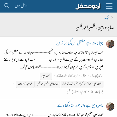
داخل ہوں
ٹیگ
صابرہ امین،ظہیراحمد ظہیر
جینا بہت ہے مشکل اس کی دعا نہ دینا
الف عین شاہد شاہنواز محمد عبدالرؤوف صابرہ امین عظیم ----------- جینا بہت ہے مشکل اس کی
دعا نہ دینا تم دوست بن کے میرے ایسی سزا نہ دینا ---------- سب کو پتہ ہے ان کا جو سامنے
نہیں ہیں وہ قوم کے ہیں مجرم ان کو بھلا نہ دینا ------------ لکھتا رہا ہوں تم کو...
ارشد چوہدری
لڑی
فروری 8، 2023
الف عین
الف عین،محمّد احسن سمیع راحل،شاہد شاہنواز
صابرہ
امین،ظہیراحمد
ظہیر
محمد عبدالرؤوف
جوابات: 6
فورم:
اِصلاحِ سخن
رہبر وہی ہے دانا جو راستہ دکھا دے
الف عین عظیم محمد عبدالرؤوف شاہد شاہنواز صابرہ امین ----------- رہبر وہی ہے دانا جو راستہ