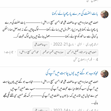
اِصلاحِ سخن
بات الفت کی مرے یار چھپائے رکھنا
الف عین صابرہ امین سید عاطف علی محمّد احسن سمیع :راحل: ------------ بات الفت کی مرے
یار چھپائے رکھنا ہاں مرا پیار مگر دل میں بسائے رکھنا ------ لوگ چاہیں گے نہ ہو وصل ہمارا ممکن
بد گمانی سے سدا خود کو بچائے رکھنا ------------ بھول جاتے ہیں یہاں لوگ محبّت کر...
ارشد چوہدری
لڑی
مارچ 21، 2022
، سید عاطف علی
جوابات:
الف عین ، یاسر شاہ ، خلیل الرحمن
صابرہ
امین،ظہیراحمد
ظہیر
محمّد احسن سمیع :راحل:
4
فورم:
اِصلاحِ سخن
مجذوب ہو گئے ہیں یوں چاہت میں آپ کی
الف عین صابرہ امین سید عاطف علی محمّد احسن سمیع :راحل: ------ مجذوب ہو گئے ہیں یوں چاہت
میں آپ کی سب کو بھلا دیا ہے محبّت میں آپ کی ------------ سب سےحسین آپ ہیں
میرے خیال میں شائد میں کہہ رہا ہوں یہ الفت میں آپ کی ------- ہر اک جگہ حسین سی لگنے لگی مجھے
بدلی...
ارشد چوہدری
لڑی
مارچ 14، 2022