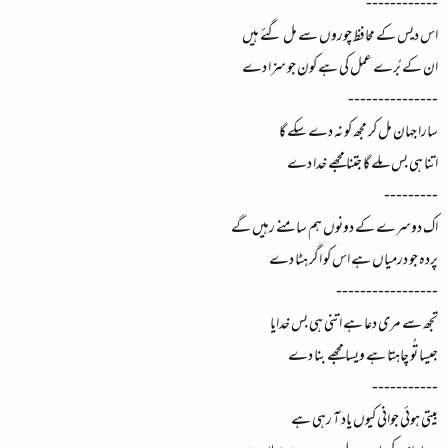
------------
اس دیس کے محافظ چوروں سے مل گئے ہیں
ان کے بُرے عمل کی ہے کون جو سزا دے
---------------
سارا جہان مل کر مجھ کو نہ دے سکے گا
اتنا ہی بس ملے گا جتنا مجھے خدا دے
---------
اک دوسرے کے دونوں ہم سامنے رہیں گے
پردہ جو درمیاں ہے اس کو اگر ہٹا دے
-----------------
تجھ سے مری دعا ہے اتنی ہی بس خدایا
جیسا تُو چاہتا ہے ویسا مجھے بنا دے
-----------
بیتی ہوئی جوانی کیوں یاد آ رہی ہے