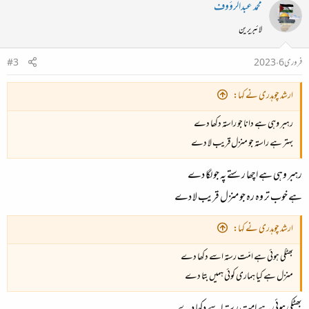
محمد عبدالرؤوف
لائبریرین
فروری 6، 2023
#3
ارشد چوہدری نے کہا:
رہبر وہی ہے دانا جو راستہ دکھا دے
بہتر ہے راستہ جو منزل قریب لا دے
رہبر وہی ہے اچھا رستے پہ جو لگا دے
ہے خوب تر وہ رہ جو منزل قریب لا دے
ارشد چوہدری نے کہا:
بھٹکی ہوئی ہے امّت رستہ اسے دکھا دے
منزل ہے کیا ہماری کوئی ہمیں بتا دے