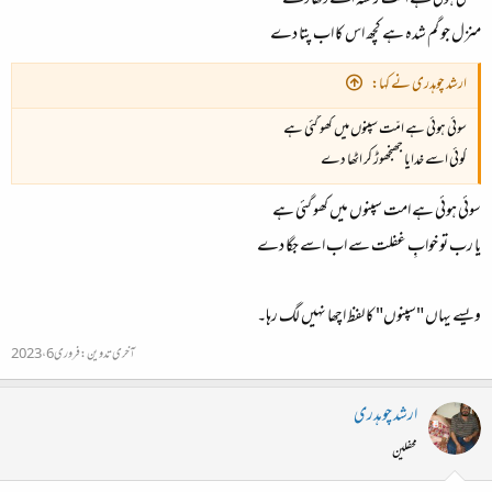
بھٹکی ہوئی ہے امت رستہ اسے دکھا دے
منزل جو گم شدہ ہے کچھ اس کا اب پتا دے
ارشد چوہدری نے کہا:
سوئی ہوئی ہے امّت سپنوں میں کھو گئی ہے
کوئی اسے خدایا جھنجھوڑ کر اٹھا دے
سوئی ہوئی ہے امت سپنوں میں کھو گئی ہے
یا رب تو خوابِ غفلت سے اب اسے جگا دے
ویسے یہاں "سپنوں" کا لفظ اچھا نہیں لگ رہا۔
آخری تدوین:
فروری 6، 2023
ارشد چوہدری
محفلین