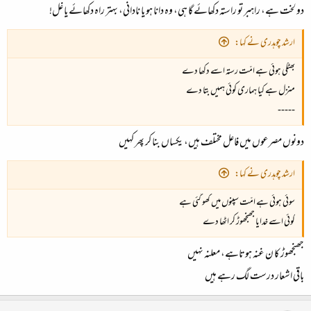
دو لخت ہے، راہبر تو راستہ دکھائے گا ہی، وہ دانا ہو یا نادانی، بہتر راہ دکھائے یا غل!
ارشد چوہدری نے کہا:
بھٹکی ہوئی ہے امّت رستہ اسے دکھا دے
منزل ہے کیا ہماری کوئی ہمیں بتا دے
-----
دونوں مصرعوں میں فاعل مختلف ہیں، یکساں بنا کر پھر کہیں
ارشد چوہدری نے کہا:
سوئی ہوئی ہے امّت سپنوں میں کھو گئی ہے
کوئی اسے خدایا جھنجھوڑ کر اٹھا دے
جھنجھوڑ کا ن غنہ ہوتاہے، معلنہ نہیں
باقی اشعار درست لگ رہے ہیں