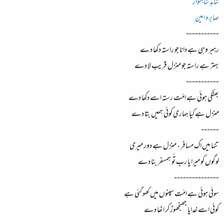
شاہد شاہنواز
صابرہ امین
-----------
رہبر وہی ہے دانا جو راستہ دکھا دے
بہتر ہے راستہ جو منزل قریب لا دے
-----------
بھٹکی ہوئی ہے امّت رستہ اسے دکھا دے
منزل ہے کیا ہماری کوئی ہمیں بتا دے
------
تنہا میں اک مسافر ، منزل ہے دور میری
لوگوں کو میرا یا رب تُو ہمسفر بنا دے
---------------
سوئی ہوئی ہے امّت سپنوں میں کھو گئی ہے
کوئی اسے خدایا جھنجھوڑ کر اٹھا دے