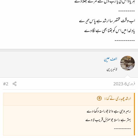
ہر یاد اس کی یا رب دل سے مرے بھلا دے
---------
اب وقت مختصر سا ارشد ہے پاس تیرے
یادِ خدا میں اس کو جتنا بھی ہے لگا دے
-----------
الف عین
لائبریرین
فروری 6، 2023
#2
ارشد چوہدری نے کہا:
رہبر وہی ہے دانا جو راستہ دکھا دے
بہتر ہے راستہ جو منزل قریب لا دے
-----------