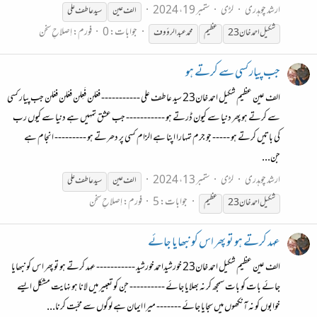
ارشد چوہدری
لڑی
ستمبر 19، 2024
الف عین
سید عاطف علی
جوابات: 0
فورم:
اِصلاحِ سخن
شکیل احمد خان23
عظیم
محمد عبدالرؤوف
جب پیار کسی سے کرتے ہو
الف عین عظیم شکیل احمد خان23 سید عاطف علی ----------- فعْلن فَعِلن فعْلن فعْلن جب پیار کسی
سے کرتے ہو پھر دنیا سے کیون ڈرتے ہو ----------- جب عشق تمہیں ہے دنیا سے کیوں رب
کی باتیں کرتے ہو ----- جو جرم تمہارا اپنا ہے الزام کسی پر دھرتے ہو --------- انجام ہے
جن...
ارشد چوہدری
لڑی
ستمبر 13، 2024
الف عین
سید عاطف علی
جوابات: 5
فورم:
اِصلاحِ سخن
شکیل احمد خان23
عظیم
عہد کرتے ہو تو پھر اس کو نبھایا جائے
الف عین عظیم شکیل احمد خان23 خورشیداحمدخورشید ----------- عہد کرتے ہو تو پھر اس کو نبھایا
جائے بات کو بات سمجھ کر نہ بھلایا جائے ---------- جن کو تعبیر میں لانا ہو نہایت مشکل ایسے
خوابوں کو نہ آنکھوں میں سجایا جائے ------- میرا ایمان ہے لوگوں سے محبّت کرنا...