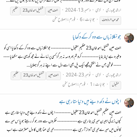
خوف آج دل سے مرے دور ہو گیا ---------- برسوں ترے فراق میں روتا رہا ہوں میں کہنے...
ارشد چوہدری
لڑی
دسمبر 13، 2024
الف عین
شکیل احمد خان23
عظیم
جوابات: 6
فورم:
اِصلاحِ سخن
محمد عبدالرؤوف
جو نکلا زباں سے وہ کر کے دکھایا
الف عین شکیل احمد خان23 عظیم مقبول ------------- جو نکلا زباں سے وہ کر کے دکھایا اسی کو
وطیرہ ہے اپنا بنایا ----------- کرو تم بھروسہ نہ ہرگز کسی پر زمانے نے مجھ کو یہی ہے سکھایا ----
----- خوشی جس نے بخشی مجھے ایک پل بھی اسے دل سے اپنے نہ ہرگز بھلایا...
ارشد چوہدری
لڑی
نومبر 23، 2024
الف عین
شکیل احمد خان23
عظیم
جوابات: 1
فورم:
اِصلاحِ سخن
مقبول
اپنوں نے دکھ دیئے ہیں دنیا ستا رہی ہے
الف عین عظیم شکیل احمد خان23 مقبول ---------- اپنوں نے دکھ دیئے ہیں دنیا ستا رہی ہے
کیوں زندگی اجیرن میری بنا رہی ہے ------------- نظروں سے دور ہو کر رہتے ہو پاس میرے
کانوں میں میرے تیری آواز آ رہی ہے ------------ تیری عنایتوں کا دل معترف ہے اب