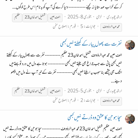
کر کے خراب عہد ستایا نہ کیجئے ----------- دنیا کرے گی آپ کو بدنام اس طرح لوگوں...
ارشد چوہدری
لڑی
جنوری 8، 2025
الف عین
شکیل احمد خان23
عظیم
جوابات: 5
فورم:
اِصلاحِ سخن
محمد عبدالرؤوف
نفرت سے پھول پیار کے کھلتے نہیں کبھی
الف عین محمد عبدالرؤوف شکیل احمد خان23 عظیم ---------- نفرت سے پھول پیار کے کھلتے
نہیں کبھی پانی سے جب چراغ بھی جلتے نہیں کبھی ----------- ہوتا ہے دل میں درد تو بہتے ہیں
اشک بھی چشمے بنا سبب یہ ابلتے نہیں کبھی ---------- نفرت کے تیر آپ نے دل میں چبھو
دیئے...
ارشد چوہدری
لڑی
جنوری 5، 2025
الف عین
شکیل احمد خان23
عظیم
جوابات: 2
فورم:
اِصلاحِ سخن
محمد عبدالرؤوف
سچا ہو جن کا عشق وہ ڈرتے نہیں کبھی
الف عین عظیم شکیل احمد خان23 محمد عبدالرؤوف ------------ سچا ہو جن کا عشق وہ ڈرتے نہیں
کبھی چھپ چھپ کے اپنے یار سے ملتے نہیں کبھی ----------- جن کے ہو دل میں عشق کسی کا بسا