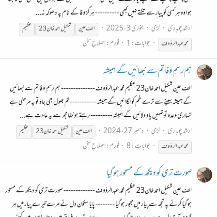
ہوا وہ ہر کسی کو پیار سے تکتے نہیں کبھی ---------- ہرگز وفا کے نام پہ دھوکہ نہ...
ارشد چوہدری
لڑی
جنوری 3، 2025
الف عین
شکیل احمد خان23
عظیم
جوابات: 1
فورم:
اِصلاحِ سخن
محمد عبدالرؤوف
ہم رسمِ وفا تم سے نبھائیں گے ہمیشہ
الف عین شکیل احمد خان23 عظیم محمد عبدالرؤوف -------------- ہم رسمِ وفا تم سے نبھائیں
گے ہمیشہ سینے سے ترے غم کو لگاائیں گے ہمیشہ ----------- تم بھول بھی جاؤ تو یہ مرضی ہے
تمہاری وعدہ تو تمہیں یاد دلائیں گے ہمیشہ --------- رہتے ہو خفا مجھ سے یہ عادت ہے...
ارشد چوہدری
لڑی
دسمبر 27، 2024
الف عین
شکیل احمد خان23
عظیم
جوابات: 8
فورم:
اِصلاحِ سخن
محمد عبدالرؤوف
صورت تری کو دیکھ کے مسحور ہو گیا
الف عین شکیل احمد خان23 عظیم محمد عبدالرؤوف ------------- صورت تری کو دیکھ کے مسحور
ہو گیا کرنے پہ تجھ سے پیار میں مجبور ہو گیا -------- پایا سکون دل نے مرے تیرے پیار میں ہر