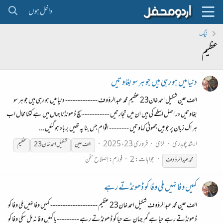
داخل ہوں
ٹیگ
عظیم
دنیا میں ہو رہی ہیں جو ہر سو بغاوتیں
الف عین شکیل احمد خان23 عظیم محمد عبدالرؤوف ------------- دنیا میں ہو رہی ہیں جو ہر سو
بغاوتیں در اصل اسلحے کی ہیں ان میں تجارتیں ----------- سچ ڈھونڈنا جہاں میں ہے کتنا محال اب
ہر اک زبان پر جو ہیں جھوٹی کہاوتیں -------- اقوام جس بنا پہ تھیں برباد ہو گئیں...
ارشد چوہدری
لڑی
فروری 23، 2025
الف عین
شکیل احمد خان23
عظیم
جوابات: 2
فورم:
اِصلاحِ سخن
محمدعبدالرؤوف
کہیں وفا نہیں ملی وفا کو ڈھونڈتے رہے
الف عین محمد عبدالرؤوف شکیل احمد خان23 عظیم ------------------- کہیں وفا نہیں ملی وفا کو
ڈھونڈتے رہے حیا ہے گم جہان سے حیا کو ڈھونڈتے رہے ---------یا کہیں وفا نہ مل سکی وفا کو