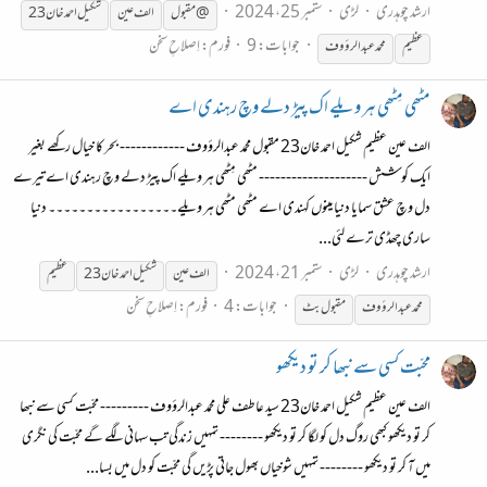
ارشد چوہدری
لڑی
ستمبر 25، 2024
@مقبول
الف عین
شکیل احمد خان23
جوابات: 9
فورم:
اِصلاحِ سخن
عظیم
محمد عبدالرؤوف
مٹھی مِٹھی ہر ویلے اک پیڑ دلے وچ رہندی اے
الف عین عظیم شکیل احمد خان23 مقبول محمد عبدالرؤوف ------------ بحر کا خیال رکھے بغیر
ایک کوشش -------------------- مٹھی مِٹھی ہر ویلے اک پیڑ دلے وچ رہندی اے تیرے
دل وچ عشق سمایا دنیا مینوں کہندی اے مٹھی مٹھی ہر ویلے۔۔۔۔۔۔۔۔۔۔۔۔۔۔۔۔۔ دنیا
ساری چھڈی ترے لئی...
ارشد چوہدری
لڑی
ستمبر 21، 2024
الف عین
شکیل احمد خان23
عظیم
جوابات: 4
فورم:
اِصلاحِ سخن
محمد عبدالرؤوف
مقبول بٹ
محبّت کسی سے نبھا کر تو دیکھو
الف عین عظیم شکیل احمد خان23 سید عاطف علی محمد عبدالرؤوف --------- محبّت کسی سے نبھا
کر تو دیکھو کبھی روگ دل کو لگا کر تو دیکھو -------- تمہیں زندگی تب سہانی لگے گے محبّت کی نگری
میں آ کر تو دیکھو -------- تمہیں شوخیاں بھول جاتی پڑیں گی محبّت کو دل میں بسا...