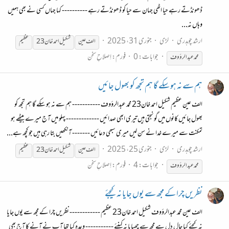
ڈھونڈتے رہے حیا اٹھی جہان سے حیا کو ڈھونڈتے رہے ---------- کہا جہاں کسی نے بھی ہمیں
وہاں نہ...
ارشد چوہدری
لڑی
جنوری 31، 2025
الف عین
شکیل احمد خان23
عظیم
جوابات: 0
فورم:
اِصلاحِ سخن
محمد عبدالرؤوف
ہم سے نہ ہو سکے گا ہم تجھ کو بھول جائیں
الف عین عظیم شکیل احمد خان23 محمد عبدالرؤوف ----------- ہم سے نہ ہو سکے گا ہم تجھ کو
بھول جائیں کانوں میں گونجتی ہیں تیری ابھی صدائیں ------------- پہلو میں آج میرے بیٹھے ہو
تمکنت سے میرے خدا نے سن لیں میری سبھی دعائیں ------- آنکھیں بتا رہی ہیں جو کچھ ہے...
ارشد چوہدری
لڑی
جنوری 25، 2025
الف عین
شکیل احمد خان23
عظیم
جوابات: 4
فورم:
اِصلاحِ سخن
محمد عبدالرؤوف
نظریں چرا کے مجھ سے یوں جایا نہ کیجئے
الف عین محمد عبدالرؤوف شکیل احمد خان23 عظیم ------------ نظریں چرا کے مجھ سے یوں جایا
نہ کیجئے کیا حالِ دل ہے مجھ سے چھپایا نہ کینئے ----------- وعدہ کیا تھا آپ نے آنے کا آج بھی