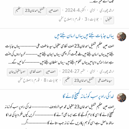
تک اے میرے...
ارشد چوہدری
لڑی
اکتوبر 4، 2024
الف عین
شکیل احمد خان23
عظیم
جوابات: 3
فورم:
اِصلاحِ سخن
مقبول
یہاں جذبات بکتے ہیں یہاں ارمان بکتے ہیں
الف عین عظیم شکیل احمد خان23 الف نظامی مقبول سید عاطف علی ----------- یہاں جذبات
بکتے ہیں یہاں ارمان بکتے ہیں ملے قیمت اگر اچھی ،یہاں ایمان بکتے ہیں -------- خریداروں کی جنّت
ہے ہمارا دیس دنیا میں یہاں محکوم بکتے ہیں ، یہاں سلطان بکتے ہیں ---------- کمائیں گے...
ارشد چوہدری
لڑی
ستمبر 27، 2024
الف عین
الف نظامی
اوریا مقبول جان
جوابات: 8
فورم:
اِصلاحِ سخن
سید عاطف علی
شکیل احمد خان23
عظیم
خدا کی راہ پر سب کو زمانہ کھینچ لائے گا
الف عین عظیم شکیل احمد خان23 مقبول محمد عبدالرؤوف ------------ خدا کی راہ پر سب کو زمانہ
کھینچ لائے گا اسی کا نام گونجے گا سمے ایسا بھی آئے گا ------------- کریں کیوں فکر دنیا کی خدا کا
ساتھ حاصل ہے اسی کو ہم پکاریں گے زمانہ جب ستائے گا ------------- اگر...