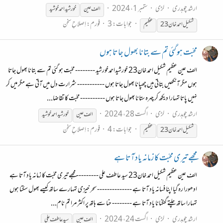
ارشد چوہدری
لڑی
ستمبر 1، 2024
الف عین
خورشید احمد خوشید
جوابات: 3
فورم:
اِصلاحِ سخن
شکیل احمد خان23
عظیم
محبّت ہو گئی تم سے بتانا بھول جاتا ہوں
الف عین عظیم شکیل احمد خان23 خورشیداحمدخورشید -------- محبّت ہو گئی تم سے بتانا بھول جاتا
ہوں مگر آنکھیں بتاتی ہیں چھپانا بھول جاتا ہوں ----------- شرارت دل میں آتی ہے مگر میں کر
نہیں پاتا تمہارا دیکھ کر چہرہ ستانا بھول جاتا ہوں ---------- محبّت کا تقاضا...
ارشد چوہدری
لڑی
اگست 28، 2024
الف عین
خورشید احمد خوشید
جوابات: 4
فورم:
اِصلاحِ سخن
شکیل احمد خان23
عظیم
مجھے تیری محبّت کا زمانہ یاد آتا ہے
الف عین عظیم شکیل احمد خان23 سید عاطف علی --------- مجھے تیری محبّت کا زمانہ یاد آتا ہے
ادھورا رہ گیا اپنا فسانہ یاد آتا ہے -------------- سحر خیزی تمہارے ساتھ کیسے بھول سکتا ہوں
تمہارا ساتھ چلتے گنگنانا یاد آتا ہے -------- حنا سے ہاتھ پر اکثر مرا تم نام...
ارشد چوہدری
لڑی
اگست 24، 2024
الف عین
سید عاطف علی