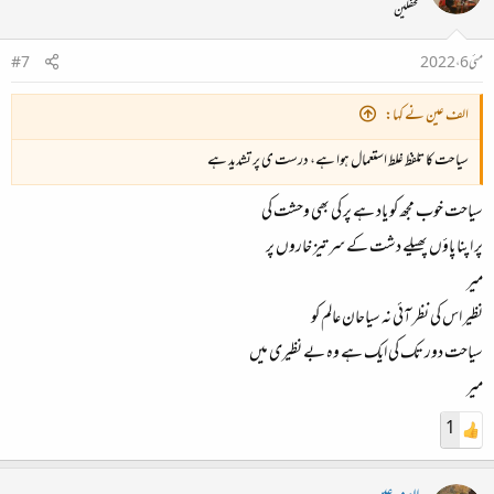
محفلین
مئی 6، 2022
#7
الف عین نے کہا:
سیاحت کا تلفظ غلط استعمال ہوا ہے، درست ی پر تشدید ہے
سیاحت خوب مجھ کو یاد ہے پر کی بھی وحشت کی
پر اپنا پاؤں پھیلے دشت کے سر تیز خاروں پر
میر
نظیر اس کی نظر آئی نہ سیاحان عالم کو
سیاحت دور تک کی ایک ہے وہ بے نظیری میں
میر
1