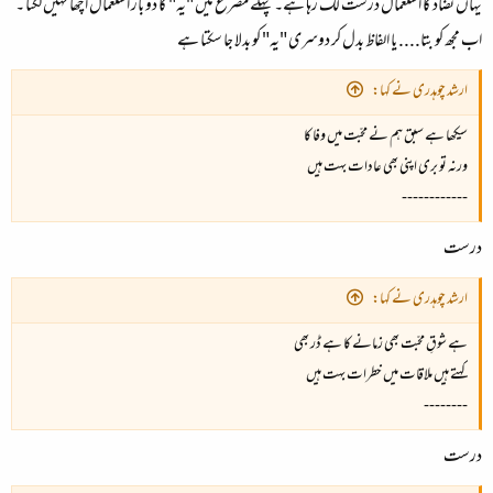
یہاں تضاد کا استعمال درست لگ رہا ہے۔ پہلے مصرع میں "یہ" کا دو بار استعمال اچھا نہیں لگتا ۔
اب مجھ کو بتا.... یا الفاظ بدل کر دوسری "یہ" کو بدلا جا سکتا ہے
ارشد چوہدری نے کہا:
سیکھا ہے سبق ہم نے محبّت میں وفا کا
ورنہ تو بری اپنی بھی عادات بہت ہیں
------------
درست
ارشد چوہدری نے کہا:
ہے شوقِ محبّت بھی زمانے کا ہے ڈر بھی
کہتے ہیں ملاقات میں خطرات بہت ہیں
--------
درست