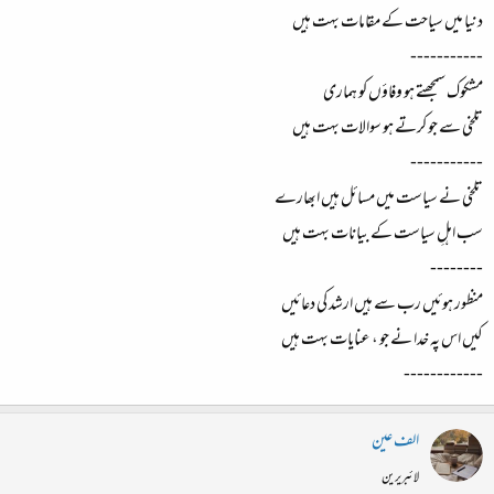
دنیا میں سیاحت کے مقامات بہت ہیں
-----------
مشکوک سمجھتے ہو وفاؤں کو ہماری
تلخی سے جو کرتے ہو سوالات بہت ہیں
-----------
تلخی نے سیاست میں مسائل ہیں ابھارے
سب اہلِ سیاست کے بیانات بہت ہیں
--------
منظور ہوئیں رب سے ہیں ارشد کی دعائیں
کیں اس پہ خدا نے جو ، عنایات بہت ہیں
------------
الف عین
لائبریرین