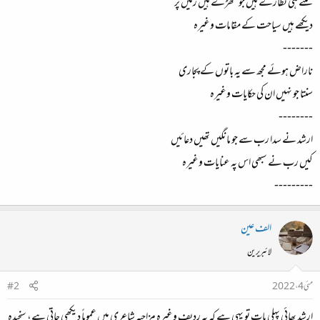
کتنے ہی نظارے ہیں جو بخھڑے ہیں زمیں پر
دیکھے ہیں سیاحت کے مقامات وغیرہ
-------
ناراض ہوئے مجھ سے یہ باتوں کے پجاری
سنتا جو نہیں ان کی حکایات وغیرہ
--------
ارشد نے سدا رب سے جو مانگیں تھیں دعائیں
کیں رب نے سبھی اس پہ عنایات وغیرہ
---------
الف عین
لائبریرین
مئی 4، 2022
#2
ارشد بھائی پہلی بات تو یہی ہے کہ یہ ردیف وغیرہ مزاحیہ شاعری میں عموماً دیکھی جاتی ہے، سنجیدہ