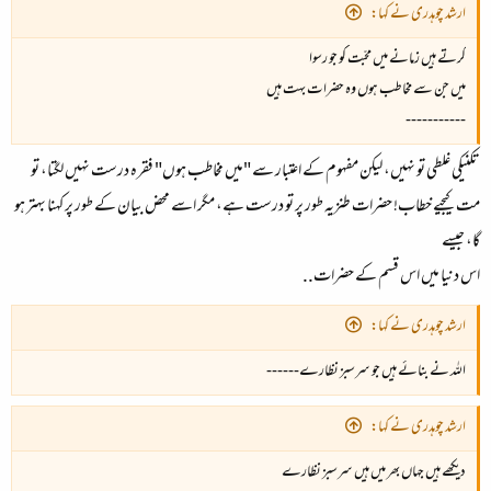
ارشد چوہدری نے کہا:
کرتے ہیں زمانے میں محبّت کو جو رسوا
میں جن سے مخاطب ہوں وہ حضرات بہت ہیں
-----------
تکنیکی غلطی تو نہیں، لیکن مفہوم کے اعتبار سے "میں مخاطب ہوں" فقرہ درست نہیں لگتا، تو
مت کیجیے خطاب! حضرات طنزیہ طور پر تو درست ہے، مگر اسے محض بیان کے طور پر کہنا بہتر ہو
گا، جیسے
اس دنیا میں اس قسم کے حضرات..
ارشد چوہدری نے کہا:
اللہ نے بنائے ہیں جو سرسبز نظارے------
ارشد چوہدری نے کہا:
دیکھے ہیں جہاں بھر میں ہیں سرسبز نظارے