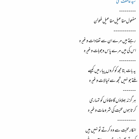
سید عاطف علی
---------
مفعول مفاعیل مفاعیل فعولن
------------
رہتے ہیں مرے ان سے تضادات وغیرہ
اس کی ہیں مرے پاس وجوہات وغیرہ
---------
یہ بات بتا مجھ کو کروں پیار میں کیسے
ملتے جو نہیں تجھ سے خیالات وغیرہ
-------
ہرگز نہ بھلاؤں گا وفاؤں کو تمہاری
کرتا ہوں محبّت کی شروعات وغیرہ
----------
انکار محبّت سے وہ کرتے تو نہیں ہیں