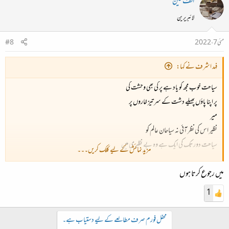
الف عین
لائبریرین
مئی 7، 2022
#8
فہد اشرف نے کہا:
سیاحت خوب مجھ کو یاد ہے پر کی بھی وحشت کی
پر اپنا پاؤں پھیلے دشت کے سر تیز خاروں پر
میر
نظیر اس کی نظر آئی نہ سیاحان عالم کو
سیاحت دور تک کی ایک ہے وہ بے نظیری میں
مزید نمائش کے لیے کلک کریں۔۔۔
میر
میں رجوع کرتا ہوں
1
محفل فورم صرف مطالعے کے لیے دستیاب ہے۔