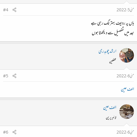
مئی 5، 2022
#4
ہاں یہ ردیف بہتر لگ رہی ہے
بعد میں تفصیل سے دیکھتا ہوں
ارشد چوہدری
محفلین
مئی 6، 2022
#5
الف عین
الف عین
لائبریرین
مئی 6، 2022
#6