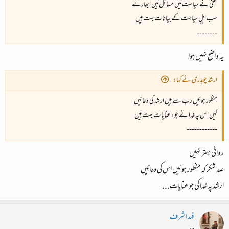
تلخی نے سیاست میں مسائل ہیں ابھارے
سب اہلِ سیاست کے بیانات بہت ہیں
--------
یہ واضح نہیں ہوا
ارشد چوہدری نے کہا:
منظور ہوئیں رب سے ہیں ارشد کی دعائیں
کیں اس پہ خدا نے جو ، عنایات بہت ہیں
------------
روانی بہتر نہیں
صد شکر کہ منظور ہوئیں اس کی دعائیں
ارشد پہ خدا کی جو عنایات...
فہد اشرف