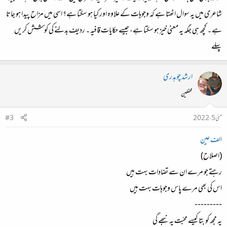
شاعری میں یہ سوال اٹھتا ہے کہ وجوہات کے علاوہ اور کیا ہو سکتا ہے؟ اسی میں مزاح پیدا ہو جاتا
ہے ۔ کچھ ہی جگہ یہ معنی خیز ہو سکتا ہے، جیسے حکایات قافیہ ۔ ردیف بدلنے کی کوشش کریں
پہلے
ارشد چوہدری
محفلین
مئی 5، 2022
#3
الف عین
(اصلاح)
رہتے جو مرے ان سے تضادات بہت ہیں
اس کی بھی مرے پاس وجوہات بہت ہیں
---------
یہ مجھ کو بتا کیسے محبّت یہ نبھے گی