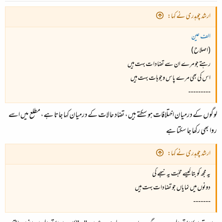
ارشد چوہدری نے کہا:
الف عین
(اصلاح)
رہتے جو مرے ان سے تضادات بہت ہیں
اس کی بھی مرے پاس وجوہات بہت ہیں
---------
لوگوں کے درمیان اختلافات ہو سکتے ہیں، تضاد حالات کے درمیان کہا جاتا ہے، مطلع میں اسے
روا بھی رکھا جا سکتا ہے
ارشد چوہدری نے کہا:
یہ مجھ کو بتا کیسے محبّت یہ نبھے گی
دونوں میں نمایاں جو تضادات بہت ہیں
-------