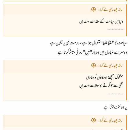
ارشد چوہدری نے کہا:
دنیا میں سیاحت کے مقامات بہت ہیں
-----------
سیاحت کا تلفظ غلط استعمال ہوا ہے، درست ی پر تشدید ہے
دوسرے متبادل میں دو بار "ہیں" روانی متاثر کرتا ہے
ارشد چوہدری نے کہا:
مشکوک سمجھتے ہو وفاؤں کو ہماری
تلخی سے جو کرتے ہو سوالات بہت ہیں
-----------
یہ دو لخت لگتا ہے
ارشد چوہدری نے کہا: