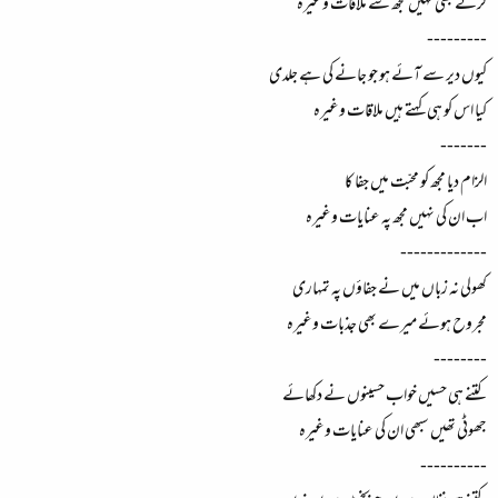
کرتے بھی نہیں مجھ سے ملاقات وغیرہ
---------
کیوں دیر سے آئے ہو جو جانے کی ہے جلدی
کیا اس کو ہی کہتے ہیں ملاقات وغیرہ
-------
الزام دیا مجھ کو محبّت میں جفا کا
اب ان کی نہیں مجھ پہ عنایات وغیرہ
-------------
کھولی نہ زباں میں نے جفاؤں پہ تمہاری
مجروح ہوئے میرے بھی جذبات وغیرہ
--------
کتنے ہی حسیں خواب حسینوں نے دکھائے
جھوٹی تھیں سبھی ان کی عنایات وغیرہ
----------