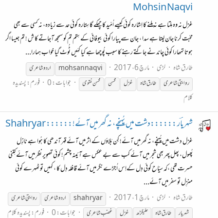
Mohsin Naqvi
غزل نہ وہ مِلتا ہے نہ مِلنے کا اِشارہ کوئی کیسے اُمّید کا چمکے گا سِتارہ کوئی حد سے زیادہ، نہ کسی سے بھی
محبّت کرنا جان لیتا ہے سدا ، جان سے پیارا کوئی بیوفائی کے سِتم تم کو سمجھ آجاتے کاش ! تم جیسا اگر
ہوتا تمھارا کوئی چاند نے جاگتے رہنے کا سبب پُوچھا ہے کیا کہَیں ٹُوٹ گیا خواب ہمارا...
طارق شاہ
لڑی
مارچ 6، 2017
mohsan naqvi
اردو
شاعری
جوابات: 0
فورم:
پسندیدہ
روایتی
شاعری
طارق شاہ
غزل
محسن
محسن نقوی
کلام
شہریاؔر ::::::دشت میں پُہنچے، نہ گھر میں آئے!:::::: Shahryar
غزل دشت میں پُہنچے، نہ گھر میں آئے! کِن بَلاؤں کے اثر میں آئے قہر آندھی کا ہُوا ہے نازِل
پُھول، پھل پِھر بھی شجر میں آئے کب سے بے عکس ہے آئینہ چشم! کوئی تصوِیر نظر میں آئے کِتنی
حسرت تھی ،کہ سیّاح کوئی دِل کےاِس اُجڑے نگر میں آئے قافلہ دِل کا ، کہیں تو ٹھہرے کوئی
منزِل تو سفر میں آئے...
طارق شاہ
لڑی
مارچ 1، 2017
shahryar
اردو
شاعری
روایتی
شاعری
جوابات: 0
فورم:
پسندیدہ کلام
شہریار
طارق شاہ
علیگڑھ
غزل
غضب
شاعری