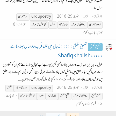
سبب تو نہیں تھا آنکھوں میں ایک موسم، کہ لازوال سا تھا تھا ہتھیلی پہ اِک چراغِ دُعا اور ہر لمحہ اِک
سوال سا...
طارق شاہ
لڑی
جنوری 29، 2016
urdupoetry
ادا جعفری
جوابات: 6
اردو
شاعری
روایتی
شاعری
طارق شاہ
غزل
کلاسیکل
شاعری
فورم:
پسندیدہ کلام
شفیق خلش ::::: نہ دِل میں غلبۂ قُرب و وصال پہلا ساے
شفیق خلش
::::: Shafiq Khalish
غزل نہ دِل میں غلبۂ قُرب و وصال پہلا سا کبھی کبھی ہی رہے اب خیال پہلا سا لئے ہم اُن کو تصوّرمیں
رات بھر جاگیں رہا نہ عِشق میں حاصِل کمال پہلا سا زمانے بھر کی رہی دُشمنی نہ یُوں ہم سے رہا نہ عِشق
میں جوش و جلال پہلا سا ذرا سا وقت گُزرنے سے کیا ہُوا دِل کو رہا نہ حُسن وہ اِس پر...
طارق شاہ
لڑی
جنوری 25، 2016
urdupoetry
اردو
شاعری
خلش
جوابات:
خلش شفیق
روایتی
شاعری
شفیق خلش
طارق شاہ
غزل
کلاسیکل
شاعری
2
فورم:
پسندیدہ کلام