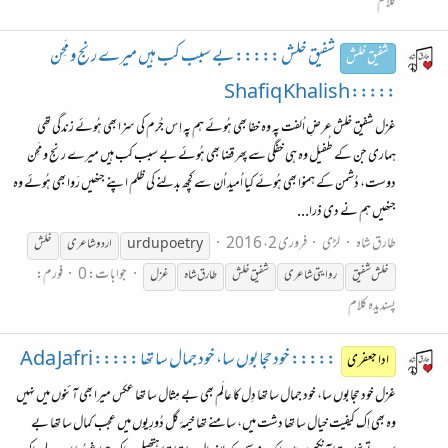
کلام
شفیق خلش ::::: بے سبب کب ہیں میرے رنج و مَحِن
شفیق خلش
::::: Shafiq Khalish
غزل شفیق خلش عرضِ اُلفت پہ وہ خفا بھی ہُوئے ہم پہ اِس جُرم کی سزا بھی ہُوئے زندگی تھی
ہماری جن کے طُفیل وہ ہی خفگی سے پھر قضا بھی ہُوئے بے سبب کب ہیں میرے رنج و مَحِن
دوست، دُشمن کے ہمنوا بھی ہُوئے کیا اُمید اُن سے کچھ بدلنے کی ظلم اپنے جنھیں رَوا بھی ہُوئے وہ
جنھیں ہم نے دی ذرا...
طارق شاہ
لڑی
فروری 2، 2016
urdupoetry
اردو
شاعری
خلش
جوابات: 0
فورم:
خلش شفیق
روایتی
شاعری
شفیق خلش
طارق شاہ
غزل
پسندیدہ کلام
::::: خود حِجابوں سا، خود جمال سا تھا ::::: Ada Jafri
ادا جعفری
غزل خود حِجابوں سا، خود جمال سا تھا دِل کا عالَم بھی بے مِثال سا تھا عکس میرا بھی آئنوں میں نہیں
وہ بھی اِک کیفیت خیال سا تھا دشت میں، سامنے تھا خیمۂ گل دُورِیوں میں عجب کمال سا تھا بے