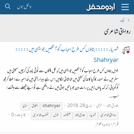
داخل ہوں
ٹیگ
روایتی شاعری
شہریار :::::بتاؤں کِس طرح احباب کو آنکھیں جو ایسی ہیں:::::
Shahryar
غزل بتاؤں کِس طرح احباب کو آنکھیں جو ایسی ہیں کہ کل پلکوں سے ٹُوٹی نیند کی کرچیں سمیٹی ہیں
سفر مَیں نے سمندر کا کِیا کاغذ کی کشتی میں تماشائی نِگاہیں اِس لیے بیزار اِتنی ہیں خُدا میرے! عطا کرمجھ
کو گویائی، کہ کہہ پاؤں زمِیں پر رات دِن جو باتیں ہوتی مَیں نے دیکھی ہے تُو اپنے فیصلے سے وقت!
اب...
طارق شاہ
لڑی
مارچ 28، 2018
shahryar
اخلاق
انڈیا
جوابات: 0
روایتی
شاعری
شہریار
طارق شاہ
علیگڑھ
غزل
غضب
شاعری
فورم:
پسندیدہ کلام