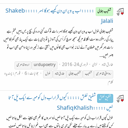
::::: اب یہ وِیران دِن کیسے ہوگا بسر ::::: Shakeb
شکیب جلالی
Jalali
شکیب جلالی غزل اب یہ وِیران دِن کیسے ہوگا بسر رات تو کٹ گئی درد کی سَیج پر بس یہیں ختم ہے
پیار کی رہگزر دوست اگلا قدم کچھ سمجھ سوچ کر اُس کی آوازِ پا تو بڑی بات ہے ایک پتّہ بھی کھڑکا نہیں
رات بھر گھر میں طوفان آئے زمانہ ہُوا اب بھی کانوں میں بجتی ہے زنجیرِ در اپنا دامن بھی اب تو
میسّر نہیں...
طارق شاہ
لڑی
فروری 24، 2016
urdupoetry
اردو
شاعری
جوابات: 6
فورم:
پسندیدہ
روایتی
شاعری
شکیب
شکیب جلالی
طارق شاہ
غزل
کلام
شفیق خلش ::::: کیوں قرار اب دِل کو میرے ایک پَل آتا
شفیق خلش
نہیں ::::: Shafiq Khalish
غزل کیوں قرار اب دِل کو میرے ایک پَل آتا نہیں دُوسروں کا غم بھی سِینے سے نِکل جاتا نہیں
کِس کو لگتے ہیں بُرے یہ پیار کے مِیٹھے سُخن تیری باتوں سے بھی اب غم اپنا ٹل جاتا نہیں نصفِ