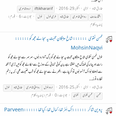
اِس عہد...
طارق شاہ
لڑی
اکتوبر 29، 2016
iftikhar arif
اردو
شاعری
جوابات: 6
فورم:
افتخار عارف
روایتی
شاعری
طارق شاہ
طرحی غزل
غزل
پسندیدہ کلام
محسن نقوی
:::::: شاخ ِ مِژگانِ محبّت پہ سجا لے مجھ کو ::::::
Mohsin Naqvi
غزل مُحسنؔ نقوی شاخ ِ مِژگانِ محبّت پہ سجا لے مجھ کو برگِ آوارہ ہُوں، صرصر سے بچا لے مجھ کو
رات بھر چاند کی ٹھنڈک میں سُلگتا ہے بدن کوئی تنہائی کے دوزخ سے نکِالے مجھ کو مَیں تِری آنکھ
سے ڈھلکا ہُوا اِک آنسو ہُوں تو اگر چاہے، بِکھرنے سے بچا لے مجھ کو شب غنیمت تھی ، کہ یہ زخم
نظارہ تو نہ...
طارق شاہ
لڑی
اکتوبر 25، 2016
اردو غزل
روایتی
شاعری
طارق شاہ
غزل
جوابات: 0
فورم:
پسندیدہ کلام
محسن
محسن نقوی
نقوی
پروین شاکر
::::::اِک ہُنر تھا، کمال تھا ،کیا تھا :::::: Parveen