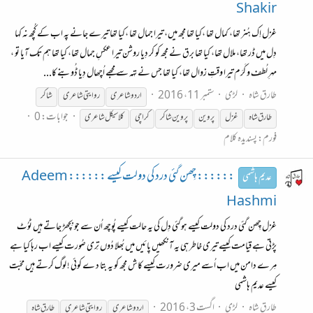
Shakir
غزل اِک ہُنر تھا، کمال تھا ،کیا تھا مجھ میں، تیرا جمال تھا ،کیا تھا تیرے جانے پہ اب کے کُچھ نہ کہا
دِل میں ڈر تھا، ملال تھا، کیا تھا برق نے مجھ کو کر دِیا روشن تیرا عکسِ جمال تھا، کیا تھا ہم تک آیا تو ،
مہرِ لُطف و کَرَم تیرا وقتِ زوال تھا، کیا تھا جس نے تہہ سے مجھے اُچھال دِیا ڈُوبنے کا...
طارق شاہ
لڑی
ستمبر 11، 2016
اردو
شاعری
روایتی
شاعری
شاکر
جوابات: 0
طارق شاہ
غزل
پروین
پروین شاکر
کراچی
کلاسیکل
شاعری
فورم:
پسندیدہ کلام
:::::: چِھن گئی درد کی دولت کیسے :::::: Adeem
عدیم ہاشمی
Hashmi
غزل چِھن گئی درد کی دولت کیسے ہوگئی دِل کی یہ حالت کیسے پُوچھ اُن سے جو بِچھڑ جاتے ہیں ٹوُٹ
پڑتی ہے قیامت کیسے تیری خاطر ہی یہ آنکھیں پائیں میں بُھلا دُوں تِری صُورت کیسے اب رہا کیا ہے
مِر ے دامن میں اب اُسے میری ضرورت کیسے کاش مجھ کو یہ بتا د ے کوئی ! لوگ کرتے ہیں محبّت
کیسے عدیم ہاشمی
طارق شاہ
لڑی
اگست 3، 2016
اردو
شاعری
روایتی
شاعری
طارق شاہ