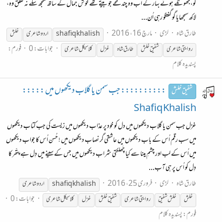
کو،جھونکے ہوئے بہار کے اب وہ چند لمحے جو بیتے تھے خوش جمال کے ساتھ سمجھ سکے نہ تعلق وہ،
لاکھ سمجھایا گو گفتگو رہی اُن...
طارق شاہ
لڑی
مارچ 16، 2016
shafiq khalish
اردو
شاعری
خلش
جوابات: 0
فورم:
روایتی
شاعری
شفیق خلش
طارق شاہ
غزل
کلاسیکل
شاعری
پسندیدہ کلام
::::: ::::: جب سمن یا گلاب دیکھوں میں :::::
شفیق خلش
Shafiq Khalish
غزل جب سمن یا گلاب دیکھوں میں دل کو خود پر عذاب دیکھوں میں زیست کی جب کتاب دیکھوں
میں سب رقم اُس کے باب دیکھوں میں عاشقی گر نصاب دیکھوں میں ! حُسن اُس کا جواب دیکھوں
میں اُس کے لب اور چشمِ مِینا سے کیا چَھلکتی شراب دیکھوں میں جس کے سِینے میں دِل ہے پتّھر کا
دِل کو اُس پر ہی آب...
طارق شاہ
لڑی
فروری 25، 2016
shafiq khalish
اردو
شاعری
جوابات: 0
خلش
خلش شفیق
روایتی
شاعری
شفیق خلش
غزل
کلاسیکل
شاعری
فورم:
پسندیدہ کلام