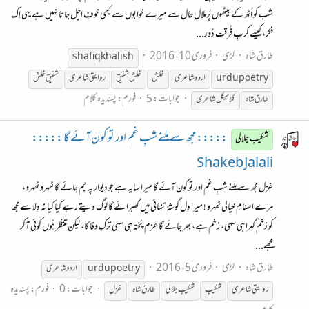
شب کو اُٹھ کے بیٹھوں پُرملالِ حال سے میرے خوابوں سے کبھی خوفِ اجَل جاتا نہیں ہے یہی اِک
فکر، کیسے کربِ فُرقت دُور...
طارق شاہ
لڑی
فروری 10، 2016
shafiq khalish
urdupoetry
اردو
شاعری
خلش
خلش شفیق
روایتی
شاعری
شفیق خلش
جوابات: 5
فورم:
پسندیدہ کلام
طارق شاہ
کلاسیکل
شاعری
::::: مجھ سے مِلنے شبِ غم اور تو کون آئے گا :::::
شکیب جلالی
Shakeb Jalali
غزل مجھ سے مِلنے شبِ غم اور تو کون آئے گا میرا سایہ ہے جو دِیوار پہ جم جائے گا ٹھہرو ٹھہرو،
مِرے اصنامِ خیالی ٹھہرو ! میرا دِل گوشۂ تنہائی میں گھبرائے گا لوگ دیتے رہے کیا کیا نہ دِلاسے مجھ
کو زخم گہرا ہی سہی، زخم ہے، بھر جائے گا عزم پُختہ ہی سہی ترکِ وفا کا، لیکن مُنتظر ہُوں کوئی آکر
مجھے...
طارق شاہ
لڑی
فروری 5، 2016
urdupoetry
اردو
شاعری
جوابات: 0
فورم:
پسندیدہ
روایتی
شاعری
شکیب
شکیب جلالی
طارق شاہ
غزل