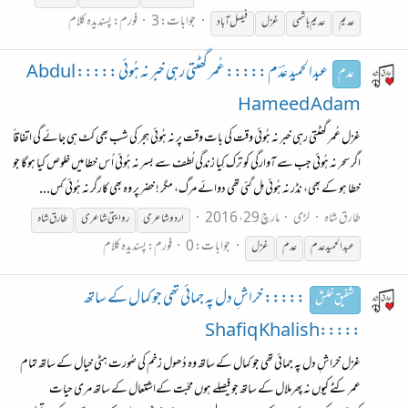
جوابات: 3
فورم:
پسندیدہ کلام
عدیم
عدیم ہاشمی
غزل
فیصل آباد
عبدالحمید عدؔم ::::: عُمر گھٹتی رہی خبر نہ ہُوئی ::::: Abdul
عدم
Hameed Adam
غزل عُمر گھٹتی رہی خبر نہ ہُوئی وقت کی بات وقت پر نہ ہُوئی ہجر کی شب بھی کٹ ہی جائے گی اتفاقاً
اگر سحر نہ ہُوئی جب سے آوارگی کو ترک کِیا زندگی لُطف سے بسر نہ ہُوئی اُس خطا میں خلوص کیا ہوگا جو
خطا ہو کے بھی، نڈر نہ ہُوئی مِل گئی تھی دوائے مرگ، مگر ! خضر پر وہ بھی کارگر نہ ہُوئی کِس...
طارق شاہ
لڑی
مارچ 29، 2016
اردو
شاعری
روایتی
شاعری
طارق شاہ
جوابات: 0
فورم:
پسندیدہ کلام
عبدالحمید عدم
عدم
غزل
::::: خراشِ دل پہ جمائی تھی جو کمال کے ساتھ
شفیق خلش
:::::Shafiq Khalish
غزل خراشِ دل پہ جمائی تھی جو کمال کے ساتھ وہ دُھول زخم کی صُورت ہٹی خیال کے ساتھ تمام
عمر کٹے کیوں نہ پھرملال کے ساتھ جو فیصلے ہوں محبّت کےاشتعال کے ساتھ مری حیات