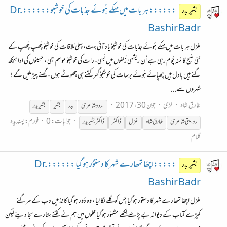
::::::ہر بات میں مہکے ہُوئے جذبات کی خوشبو:::::: Dr.
بشیر بدر
Bashir Badr
غزل ہر بات میں مہکے ہُوئے جذبات کی خوشبوُ یاد آئی بہت، پہلی مُلاقات کی خوشبوُ چُھپ چُھپ کے
نئی صُبح کا مُنہ چُوم رہی ہے اُن ریشمی زُلفوں میں بَسی، رات کی خوشبوُ موسم بھی ، حَسِینوں کی ادا سِیکھ
گئے ہیں بادل ہیں چھپائے ہُوئے برسات کی خوشبوُ گھر کتنے ہی چھوٹے ہوں ، گھنے پیڑ ملیں گے !
شہروں سے...
طارق شاہ
لڑی
جون 30، 2017
اردو
شاعری
بدر
بشیر
بشیر بدر
جوابات: 0
فورم:
پسندیدہ
روایتی
شاعری
طارق شاہ
غزل
ڈاکٹر
ڈاکٹر بشیر بدر
کلام
:::::اچھّا تمھارے شہر کا دستوُر ہو گیا :::::: Dr.
بشیر بدر
Bashir Badr
غزل اچھّا تمھارے شہر کا دستوُر ہو گیا جِس کو گلے لگا لِیا ، وہ دُور ہو گیا کاغذ میں دب کے مر گئے
کیڑے کتاب کے دِیوانہ بے پڑھے لِکھے مشہوُر ہو گیا محلوں میں ہم نے کتنے سِتارے سجا دیئے لیکن