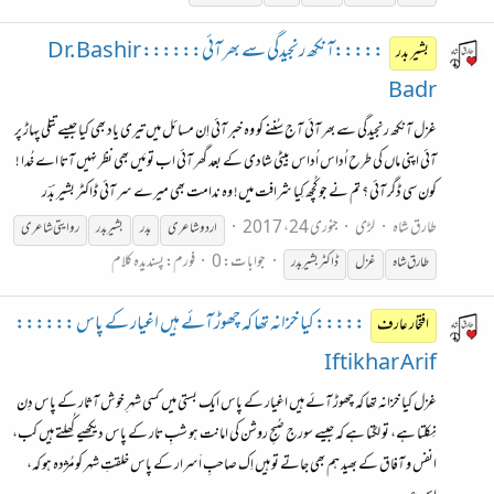
:::::آنکھ رنجیدگی سے بھر آئی:::::: Dr. Bashir
بشیر بدر
Badr
غزل آنکھ رنجیدگی سے بھر آئی آج سُننے کو وہ خبر آئی اِن مسائل میں تیری یاد بھی کیا جیسے تتلی پہاڑ پر
آئی اپنی ماں کی طرح اُداس اُداس بیٹی شادی کے بعد گھر آئی اب تو مَیں بھی نظر نہیں آتا اے خُدا !
کون سی ڈگر آئی ؟ تم نے جو کُچھ کِیا شرافت میں! وہ ندامت بھی میرے سر آئی ڈاکٹر بشیر بدؔر
طارق شاہ
لڑی
جنوری 24، 2017
اردو
شاعری
بدر
بشیر بدر
روایتی
شاعری
جوابات: 0
فورم:
پسندیدہ کلام
طارق شاہ
غزل
ڈاکٹر بشیر بدر
::::: کیا خزانہ تھا کہ چھوڑ آئے ہیں اغیار کے پاس ::::::
افتخار عارف
Iftikhar Arif
غزل کیا خزانہ تھا کہ چھوڑ آئے ہیں اغیار کے پاس ایک بستی میں کسی شہرِ خوش آثار کے پاس دِن
نِکلتا ہے، تو لگتا ہے کہ جیسے سورج صُبحِ روشن کی امانت ہو شبِ تار کے پاس دیکھیے کُھلتے ہیں کب،
انفس و آفاق کے بھید ہم بھی جاتے تو ہیں اِک صاحبِ اَسرار کے پاس خلقتِ شہر کو مُژدہ ہو کہ،