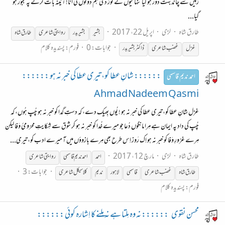
زمِیں سے چاند بہت دُور ہو گیا تنہائیوں نے توڑ دی ہم دونوں کی انا! آئینہ بات کرنے پہ مجبوُر ہو
گیا...
طارق شاہ
لڑی
اپریل 22، 2017
بشیر
بشیر بدر
روایتی
شاعری
طارق شاہ
جوابات: 0
فورم:
پسندیدہ کلام
غزل
غضب
شاعری
ڈاکٹر بشیر بدر
:::::: شانِ عطا کو، تیری عطا کی خبر نہ ہو ::::::
احمد ندیم قاسمی
Ahmad Nadeem Qasmi
غزل شانِ عطا کو، تیری عطا کی خبر نہ ہو ! یُوں بِھیک دے، کہ دستِ گدا کو خبر نہ ہو چُپ ہُوں، کہ
چُپ کی داد پہ ایمان ہے مِرا مانگوں دُعا جو میرے خُدا کو خبر نہ ہو کر شوق سے شِکایتِ محرُومئ وَفا لیکن
مِرے غرُورِ وَفا کو خبر نہ ہو اِک رَوز اِس طرح بھی مِرے بازوؤں میں آ میرے ادب کو، تیری...
طارق شاہ
لڑی
مارچ 12، 2017
احمد
احمد ندیم قاسمی
روایتی
شاعری
جوابات: 3
طارق شاہ
غضب
شاعری
قاسمی
لاہور
ندیم
کلاسیکل
شاعری
فورم:
پسندیدہ کلام
محسن نقوی
:::::: نہ وہ مِلتا ہے نہ مِلنے کا اِشارہ کوئی ::::::