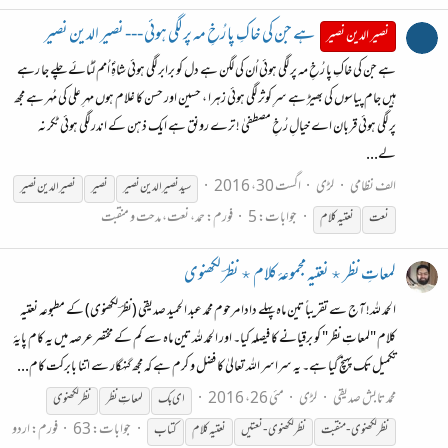
ہے جن کی خاکِ پا رُخِ مہ پر لگی ہوئی --- نصیر الدین نصیر
نصیر الدین نصیر
ہے جن کی خاکِ پا رُخِ مہ پر لگی ہوئی اُن کی لگن ہے دل کو برابر لگی ہوئی شاہِؐ اُمم لُٹائے چلے جا رہے
ہیں جام پیاسوں کی بھیڑ ہے سرِ کوثر لگی ہوئی زہرا ، حسین اور حسن کا غلام ہوں مہرِ علی کی مُہر ہے مجھ
پر لگی ہوئی قربان اے خیالِ رُخِ مصطفیٰ ! ترے رونق ہے ایک ذہن کے اندر لگی ہوئی ٹکر نہ
لے...
الف نظامی
لڑی
اگست 30، 2016
سید نصیر الدین نصیر
نصیر
نصیر الدین نصیر
جوابات: 5
فورم:
حمد، نعت، مدحت و منقبت
نعت
نعتیہ
کلام
لمعاتِ نظر ٭ نعتیہ مجموعۂ کلام ٭ نظرؔ لکھنوی
الحمد للہ! آج سے تقریباً تین ماہ پہلے دادا مرحوم محمد عبد الحمید صدیقی (نظرؔ لکھنوی) کے مطبوعہ نعتیہ
کلام "لمعاتِ نظر" کو برقیانے کا فیصلہ کیا۔ اور الحمد للہ تین ماہ سے کم کے مختصر عرصہ میں یہ کام پایۂ
تکمیل تک پہنچ گیا ہے۔ یہ سراسر اللہ تعالیٰ کا فضل و کرم ہے کہ مجھ گنہگار سے اتنا بابرکت کام...
محمد تابش صدیقی
لڑی
مئی 26، 2016
ای بک
لمعاتِ نظر
نظر لکھنوی
جوابات: 63
فورم:
اردو
نظر لکھنوی - منقبت
نظر لکھنوی - نعتیں
نعتیہ
کلام
کتاب