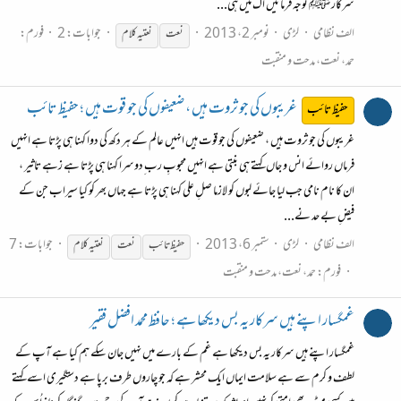
سرکار ﷺ توجہ فرمائیں اک میں ہی...
الف نظامی
لڑی
نومبر 2، 2013
جوابات: 2
فورم:
نعت
نعتیہ
کلام
حمد، نعت، مدحت و منقبت
غریبوں کی جو ثروت ہیں ، ضعیفوں کی جو قوت ہیں ؛ حفیظ تائب
حفیظ تائب
غریبوں کی جو ثروت ہیں ، ضعیفوں کی جو قوت ہیں انہیں عالم کے ہر دکھ کی دوا کہنا ہی پڑتا ہے انہیں
فرماں روائے انس و جاں کہتے ہی بنتی ہے انہیں محبوبِ رب ِدوسرا کہنا ہی پڑتا ہے زہے تاثیر ،
ان کا نام نامی جب لیا جائے لبوں کو لازما صلِ علی کہنا ہی پڑتا ہے جہاں بھر کو کیا سیراب جن کے
فیضِ بے حد نے...
الف نظامی
لڑی
ستمبر 6، 2013
جوابات: 7
حفیظ تائب
نعت
نعتیہ
کلام
فورم:
حمد، نعت، مدحت و منقبت
غمگسار اپنے ہیں سرکار یہ بس دیکھا ہے ؛ حافظ محمد افضل فقیر
غمگسار اپنے ہیں سرکار یہ بس دیکھا ہے غم کے بارے میں نہیں جان سکے ہم کیا ہے آپ کے
لطف و کرم سے ہے سلامت ایماں ایک محشر ہے کہ جو چاروں طرف برپا ہے دستگیری اسے کہتے