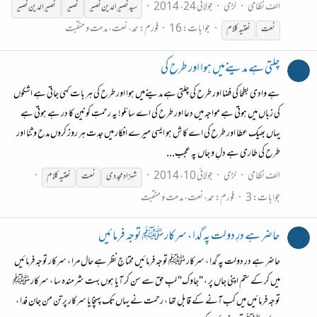
الف نظامی
لڑی
جولائی 24، 2014
سید نصیر الدین نصیر
نصیر
نصیر الدین نصیر
جوابات: 16
فورم:
حمد، نعت، مدحت و منقبت
نعت
نعتیہ
کلام
چلتی ہے مدینےمیں ہوا اور طرح کی
ہے وادی بطحا کی فضا اور طرح کی چلتی ہے مدینےمیں ہوا اور طرح کی ہر بات کہی جاتی ہے اشکوں
کی زباں میں ہوتی ہے مواجہ میں دعا اور طرح کی اے سائلو! یہ رحمتِ کونین کا در ہے ہوتی ہے
یہاں بھیک عطا اور طرح کی اے کاش ہو ایسی میرے افکار میں جدت ہر روز کروں مدح و ثنا اور
طرح کی طاری ہے دلِ و جاں پہ عجب...
الف نظامی
لڑی
جولائی 10، 2014
شہزاد مجددی
نعت
نعتیہ
کلام
جوابات: 3
فورم:
حمد، نعت، مدحت و منقبت
حاضر ہے درِ دولت پہ گدا ، سرکار ﷺ توجہ فرمائیں
حاضر ہے درِ دولت پہ گدا ، سرکار ﷺ توجہ فرمائیں محتاجِ نظر ہے حال مرا ، سرکار توجہ فرمائیں
میں کر کے ستم اپنی جاں پر ، "جاوک" لبِ حق سے سن کر آیا ہوں بہت شرمندہ سا ، سرکار ﷺ
توجہ فرمائیں میں کب آنے کے قابل تھا ، رحمت نے یہاں تک پہنچایا سرکار پر تن من جان فدا ،