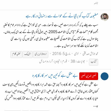
نامہ
مطبوعہ کتاب کو برقیانے کے حوالے سے رہنمائی درکار ہے
سب سے پہلے یہ کہ اگر زمرہ درست نہیں ہے تو معذرت۔ میری خواہش ہے کہ دادا مرحوم کا نعتیہ
مجموعۂ کلام "لمعاتِ نظر" (جس کی اشاعت 2005ء میں ہوئی) کو برقیانے کے بعد ای بک بناؤں۔
پہلا سوال یہ ہے کہ کتاب کی اشاعت کی تفصیلات مطبوعہ والی ہی رکھنی ہوں گی، یا اسے نئی
اشاعت کہا جا سکے گا؟ دوسرا سوال یہ ہے...
محمد تابش صدیقی
لڑی
مارچ 5، 2016
اردو لائبریری
ای بک
نعتیہ
کلام
جوابات: 38
فورم:
تجاویز، آراء و مسائل
کتاب
بے مثل ہے کونین میں سرکار کا چہرہ
نصیر الدین نصیر
بے مثل ہے کونین میں سرکار کا چہرہ آئینہِ حق ہے شہہِ ابرار کا چہرہ دیکھیں تو دعا مانگیں یہی یوسفِ
کنعاں تکتا رہوں خالق ! ترے شہکار کا چہرہ خورشیدِ حلیمہ! تری مشتاق ہیں آنکھیں بھاتا نہیں اب ماہِ
ضیا بار کا چہرہ اے خُلد کروں گا ترا دیدار بھی لیکن اِس دم ہے نظر میں ترے مختار کاچہرہ والشمس کی
یہ...