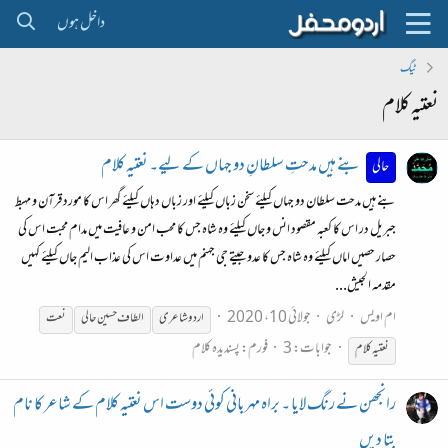
داخل ہوں
ٹیگ
نعتیہ کلام
بنے ہیں مدحتِ سلطانِ دو جہاں کے لیے۔ نعتیہ کلام
حالی
بنے ہیں مدحت سلطان دو جہاں کیلئے سخن زباں کیلئے اور زباں دہاں کیلئے گھر اس کا مورد قرآن و مہبط
جبریل در اس کا کعبہ مقصود انس و جاں کیلئے وہ شاہ جس کا محب امن و عافیت میں مدام محبت اس کی
حصار حصیں اماں کیلئے وہ شاہ جس کا عدو جیتے جی جہنم میں عداوت اس کی عذاب الیم جاں کیلئے کہیں
مقدمہ الجیش...
ام اویس
لڑی
جولائی 10، 2020
اردو شاعری
الطاف حسین حالی
نعت
جوابات: 3
فورم:
پسندیدہ کلام
نعتیہ
کلام
رانجھن نے رنگ لایا ۔ براہ مہربانی کوئی دوست اس نعتیہ کلام کے شاعر کا نام
بتا دیں