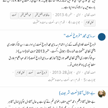
ہیں کسی موڑ پہ بھی امتی کو نہیں اندیشہ کہ وہ تنہا ہے کیوں نہ ہو آپ کی رحمت پہ گنہگار کو ناز اُس کے
بارے میں یہ ارشاد کہ وہ اپنا ہے...
الف نظامی
لڑی
ستمبر 6، 2013
حافظ محمد افضل فقیر
محمد افضل فقیر
نعت
جوابات: 4
فورم:
حمد، نعت، مدحت و منقبت
نعتیہ
کلام
سہ ماہی مجلہ "فروغ نعت "
فروغ نعت اکادمی اٹک کے زیر اہتمام سہ ماہی مجلہ فروغِ نعت زیرِ ادارت : سید شاکر القادری
چشتی نظامی مشمولات شمارہ 0 : جولائی ، اگست ، ستمبر 2013 حرفِ تمنا (اداریہ) از
سیدشاکرالقادری چشتی نظامی قطعہ تاریخ (آغازِ مجلہ سہ ماہی فروغِ نعت) از محمد عبدالقیوم طارق
سلطانپوری با وضو ہو لوں تو...
الف نظامی
لڑی
جولائی 28، 2013
فروغِ نعت
نعت
نعتیہ
کلام
جوابات: 5
فورم:
حمد، نعت، مدحت و منقبت
بے مثال آقا (نعت شریف)
بے مثال آقا ازقلم : محمد حسین مشاہد رضوی غم نے کیا ہے یہ حال آقا دل ہوگیا پائمال آقا ہر