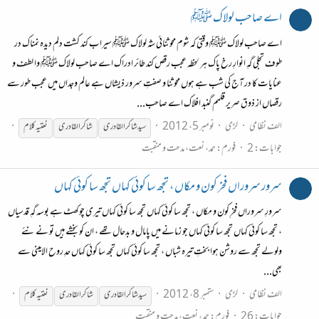
اے صاحب لولاک ﷺ
اے صاحب لولاک ﷺ وقتی کہ شوم محو ثنائی شہ لولاک ﷺ سیراب کند کشت دلم دیدہ نمناک در
طوف تجلی گہِ انوارِ رخ پاک ہر لحظہ عجب رقص کند طائر ادراک اے صاحب لولاک ﷺ وا لطف و
عنایات کا در آج کی شب ہے ہوں محو ثنا و صفتِ سرور ذیشاں ہے عالم وجداں میں عجب طور سے
رقصاں از ذوق صریر قلمم گنبد افلاک اے صاحب...
الف نظامی
لڑی
نومبر 5، 2012
سید شاکر القادری
شاکر القادری
نعتیہ
کلام
جوابات: 2
فورم:
حمد، نعت، مدحت و منقبت
سرور سروراں فخر کون و مکاں ، تجھ سا کوئی کہاں تجھ سا کوئی کہاں
سرورِ سروراں فخرِ کون و مکاں ، تجھ سا کوئی کہاں تجھ سا کوئی کہاں تیری چوکھٹ ہے بوسہ گہِ قدسیاں
، تجھ سا کوئی کہاں تجھ سا کوئی کہاں جو زمانے میں پامال و بدحال تھے ، ان کو بخشے ہیں تو نے نئے
ولولے تجھ سے روشن ہوا بختِ تیرہ شباں ، تجھ سا کوئی کہاں تجھ سا کوئی کہاں حدِ روح الامینی سے
بھی...
الف نظامی
لڑی
ستمبر 8، 2012
سید شاکر القادری
شاکر القادری
نعتیہ
کلام
جوابات: 26
فورم:
حمد، نعت، مدحت و منقبت