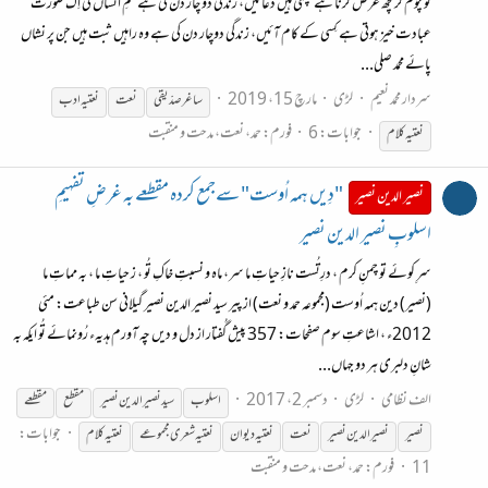
کو چُوم کر کچھ عرض کرنا ہے مچلتی ہیں دُعائیں، زندگی دو چار دن کی ہے غمِ انساں کی اِک صُورت
عبادت خیز ہوتی ہے کِسی کے کام آئیں، زندگی دوچار دن کی ہے وہ راہیں ثبت ہیں جن پر نشاں
پائے محمد صلی...
سردار محمد نعیم
لڑی
مارچ 15، 2019
ساغر صدّیقی
نعت
نعتیہ
ادب
جوابات: 6
فورم:
حمد، نعت، مدحت و منقبت
نعتیہ
کلام
"دِیں ہمہ اُوست" سےجمع کردہ مقطعے بہ غرضِ تفہیمِ
نصیر الدین نصیر
اسلوبِ نصیر الدین نصیر
سرِ کوئے تو چمنِ کرم ، درِتُست نازِ حیاتِ ما سر، ماہ و نسبتِ خاکِ تُو ، ز حیاتِ ما ، بہ مماتِ ما
(نصیر) دین ہمہ اُوست (مجموعہ حمد و نعت) از پیر سید نصیر الدین نصیر گیلانی سن طباعت: مئی
2012ء ، اشاعتِ سوم صفحات: 357 پیش گُفتار از دل و دیں چہ آورم ہدیہء رُونمائے تُو ایکہ بہ
شانِ دلبری ہر دو جہاں...
الف نظامی
لڑی
دسمبر 2، 2017
اسلوب
سید نصیر الدین نصیر
مقطع
مقطعے
جوابات:
نصیر
نصیر الدین نصیر
نعت
نعتیہ
دیوان
نعتیہ
شعری مجموعے
نعتیہ
کلام
11
فورم:
حمد، نعت، مدحت و منقبت