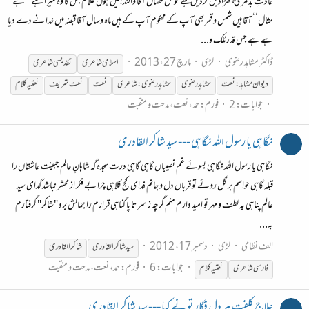
عادتِ بد مری چھڑادیں کردیں مجھے خوش خصال آقا واللہ! میں ہوں غلام جس کا وہ میرا ہے ’’بے
مثال‘‘ آقا ہیں شمس و قمر بھی آپ کے محکوم آپ کے ہیں ماہ وسال آقا قبضہ میں خدا نے دے دیا
ہے ہے جس قدر مُلک و...
ڈاکٹر مشاہد رضوی
لڑی
مارچ 27، 2013
اسلامی شاعری
تقدیسی شاعری
دیوان مشاہد:نعت
مشاہد رضوی
مشاہدرضوی:شاعری
نعت
نعت شریف
نعتیہ
کلام
جوابات: 2
فورم:
حمد، نعت، مدحت و منقبت
نگاہی یا رسول اللہ نگاہی --- سید شاکر القادری
نگاہی یا رسول اللہ نگاہی بسوئے غم نصیباں گاہی گاہی درت سجدہ گہ شاہانِ عالم جبینت عاشقاں را
قبلہ گاہی حواسم بر گل روئے تو قرباں دل و جانم فدای کج کلاہی چرا بے فکر از محشر نباشد گدای سیدِ
عالم پناہی بہ لطف و مہر تو امید دارم منم گرچہ ز سر تا پا گناہی قرارم را جمالش برد "شاکر" گرفتارم
بہ...
الف نظامی
لڑی
دسمبر 17، 2012
سید شاکر القادری
شاکر القادری
جوابات: 6
فورم:
حمد، نعت، مدحت و منقبت
فارسی شاعری
نعتیہ
کلام
علاج کلفتِ ہر دل فگار تو نے کیا --- سید شاکر القادری