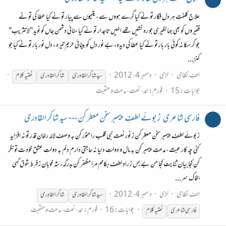
علاج کلفتِ ہر دل فگار تو نے کیا گرے ہووں سے ، یتیموں سے پیار تو نے کیا عطا کی تو نے
فقیروں کو بھی جہانگیری جو رہ نشیں تھے انہیں تاجدار تو نے کیا سنائی دشمنِ جاں کو نوید "لا تثریب"
جو کر سکا نہ کوئی بار بار تو نے کیا عطا کی دیدہء بے نور دل کو بینائی حریم تیرہ ء دل نور بار تو نے کیا جو
کنز...
الف نظامی
لڑی
دسمبر 4، 2012
سید شاکر القادری
شاکر القادری
نعتیہ
کلام
جوابات: 15
فورم:
حمد، نعت، مدحت و منقبت
فارسی شاعری
ز بوئے لطفِ پیمبر سخن معطر کن --- سید شاکر القادری
ز بوئے لطفِ پیمبر سخن معطر کن ز نور نعتِ نبی قلب را منوّر کن بہ وصف لالہ رخان قدر تو نہ افزاید
کنی چہ کار عبث ، مدحتِ پیمبر کن بہ مال و دولتِ دنیا نہ حاجتی دارم دلم بہ دولتِ عشقِ خودت تونگر
کن کجا بیان ثنایت کجا من بے بس ز راہِ لطف بکامم مرا مظفر کن بدرگہء شہ خوبان ز فرط شوق گہی
بخاک سر...
الف نظامی
لڑی
دسمبر 4، 2012
سید شاکر القادری
شاکر القادری
جوابات: 16
فورم:
حمد، نعت، مدحت و منقبت
فارسی شاعری
نعتیہ
کلام