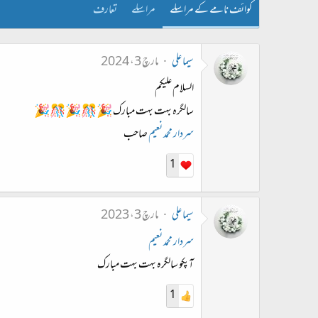
کوائف نامے کے مراسلے
مراسلے
تعارف
سیما علی
مارچ 3، 2024
السلام علیکم
سالگرہ بہت بہت مبارک 🎉🎊🎉🎊🎉
سردار محمد نعیم
صاحب
1
سیما علی
مارچ 3، 2023
سردار محمد نعیم
آپکو سالگرہ بہت بہت مبارک
1