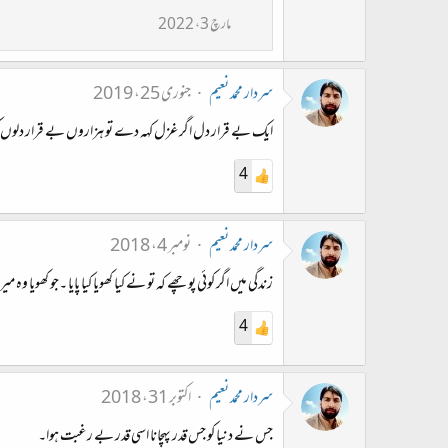
مارچ 3، 2022
سردار محمد نعیم
جنوری 25، 2019
ایک بے قرار دل اگر غزل کہہ دے تو ہزاروں بے قرار دلوں کو
4
سردار محمد نعیم
نومبر 4، 2018
زندگی میں اگر کوئی پوچھے کہ تو نے کیا کھویا کیا پایا ۔جو کھویا وہ م
4
سردار محمد نعیم
اکتوبر 31، 2018
جس نے دنیا کو جس قدر پہچانا اسی قدر بے رغبت ہوا۔