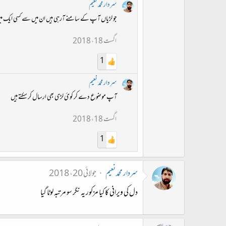
سردار محمد نعیم
جو لڑیاں آپ کے سامنے آرہی ہیں ان میں سے کسی ایک میں جا
اگست 18، 2018
1
سردار محمد نعیم
آپ موضوع دے کر کوئ لڑی بھی ارسال کر سکتے ہیں
اگست 18، 2018
1
سردار محمد نعیم
جولائی 20، 2018
دل کی ویرانی کا کیا مزکور یہ نگر سو مرتبہ لوٹا گیا