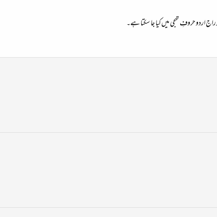
ج اردو حروفِ تہجی میں کیا جا سکتا ہے۔