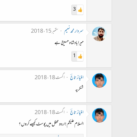
3
سردار محمد نعیم
ستمبر 15، 2018
میرا بادشاہ حسینؓ ہے
1
امتیاز تاجؔ
اگست 18، 2018
شکریہ
امتیاز تاجؔ
اگست 18، 2018
السلام علیکم !اردو محفل میں پوسٹ کیسے کروں ؟