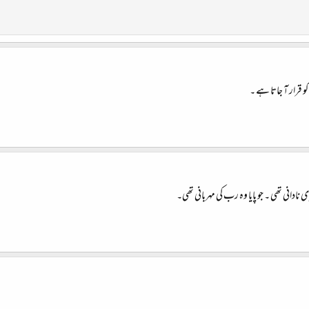
 قرار آ جاتا ہے ۔
یری نادانی تھی ۔ جو پایا وہ رب کی مہربانی تھی۔