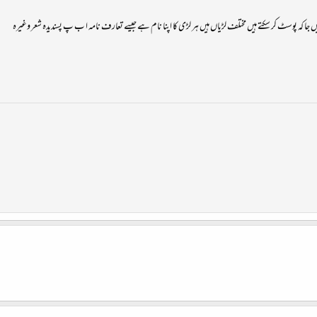
 کہ پوسٹ کر سکتے ہیں مختلف لڑیاں ہیں ہر لڑی کا اپنا نام ہے جیسے تعارف نامہ ا ب پ پسندیدہ شعر وغیرہ