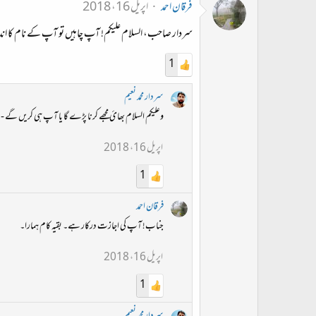
فرقان احمد
اپریل 16، 2018
سردار صاحب، السلام علیکم! آپ چاہیں تو آپ کے نام کا اندرا
1
سردار محمد نعیم
وعلیکم السلام بھائ مجھے کرنا پڑے گا یا آپ ہی کریں گے -
اپریل 16، 2018
1
فرقان احمد
جناب! آپ کی اجازت درکار ہے۔ بقیہ کام ہمارا۔
اپریل 16، 2018
1