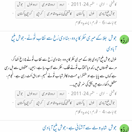
کاشفی
لڑی
ستمبر 24، 2011
اردو
اردو شاعری
اردو غزل
جوش
جوش
ملیح
آبادی
غزل
پاکستان
کاشفی کی پسندیدہ شاعری
کراچی
کراچی پاکستان
جوابات: 6
فورم:
پسندیدہ کلام
جوش
جَلا کے میری نظر کا پردہ، ہٹا دی رُخ سے نقاب تُونے - جوش ملیح
آبادی
غزل جوش ملیح آبادی جَلا کے میری نظر کا پردہ، ہٹا دی رُخ سے نقاب تُونے چراغ اُٹھا کر،
مرے شبستاں میں رکھ دیا آفتاب تُونے فلک، نظر سے تڑپ رہا ہے، زمین، عشوؤں سے ہل رہی
ہے کہاں سے پایا ہے او ستمگر! یہ مست و کافر شباب تُونے نسیم، اوراق اُلٹ رہی ہے، نُجوم،
مشعل دکھا رہے ہیں اُفق کی سُرخی میں‌...
کاشفی
لڑی
ستمبر 24، 2011
اردو
اردو شاعری
اردو غزل
جوش
جوش
ملیح
آبادی
غزل
پاکستان
کاشفی کی پسندیدہ شاعری
کراچی
کراچی پاکستان
جوابات: 4
فورم:
پسندیدہ کلام
جوش
شاہد و مَے سے آشنائی ہے - جوش ملیح آبادی