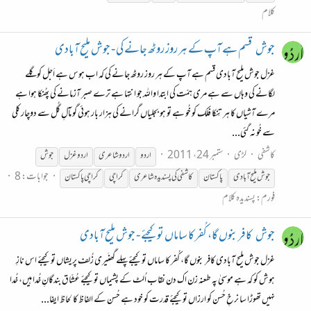
کلام
جوش
قسم ہے آپ کے ہر روز روٹھ جانے کی - جوش ملیح آبادی
غزل جوش ملیح آبادی قسم ہے آپ کے ہر روز روٹھ جانے کی کہ اب ہوس ہے اَجل کو گلے
لگانے کی وہاں سے ہے مری ہمّت کی ابتدا واللہ جو انتہا ہے ترے صبر آزمانے کی پھُنکا ہوا ہے
مرے آشیاں کا ہر تِنکا فلک کو خُو ہے تو ہو بجلیاں گرانے کی ہزار بار ہوئی گو مآلِ گُل سے دوچار کلی
سے خُو نہ گئی...
کاشفی
لڑی
ستمبر 24، 2011
اردو
اردو شاعری
اردو غزل
جوش
جوابات: 8
جوش
ملیح
آبادی
پاکستان
کاشفی کی پسندیدہ شاعری
کراچی
کراچی پاکستان
فورم:
پسندیدہ کلام
جوش
کافر بنوں گا، کُفر کا ساماں تو کیجئے - جوش ملیح آبادی
غزل جوش ملیح آبادی کافر بنوں گا، کُفر کا ساماں تو کیجئے پہلے گھنَیری زُلف پریشاں تو کیجئے اس نازِ
ہوش کو کہ ہے موسیٰ پہ طعنہ زن اک دن نقاب اُلٹ کے پشیماں تو کیجئے عُشّاق بندگانِ خُدا ہیں، خُدا
نہیں تھوڑا سا نرخِ حُسن کو ارزاں تو کیجئے قدرت کو خود ہے حُسن کے الفاظ کا لحاظ ایفا...