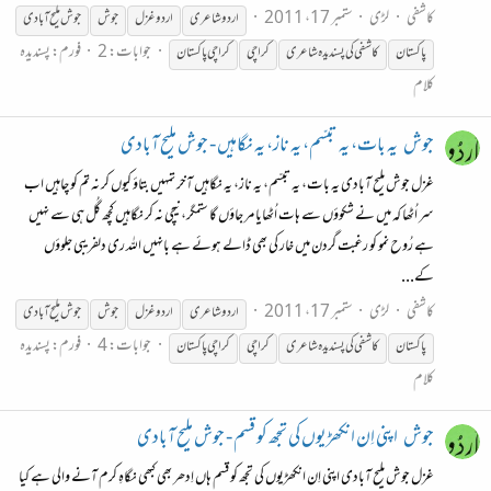
کاشفی
لڑی
ستمبر 17، 2011
اردو شاعری
اردو غزل
جوش
جوش
ملیح
آبادی
جوابات: 2
فورم:
پسندیدہ
پاکستان
کاشفی کی پسندیدہ شاعری
کراچی
کراچی پاکستان
کلام
جوش
یہ بات، یہ تبسّم، یہ ناز، یہ نگاہیں - جوش ملیح آبادی
غزل جوش ملیح آبادی یہ بات، یہ تبسّم، یہ ناز، یہ نگاہیں آخر تمہیں بتاؤ کیوں کر نہ تم کو چاہیں اب
سر اُٹھا کہ میں نے شکوؤں سے ہات اُٹھایا مر جاؤں گا ستمگر، نیچی نہ کر نگاہیں کچھ گُل ہی سے نہیں‌
ہے رُوح نمو کو رغبت گردن میں خار کی بھی ڈالے ہوئے ہے بانہیں اللہ ری دلفریبی جلوؤں‌
کے...
کاشفی
لڑی
ستمبر 17، 2011
اردو شاعری
اردو غزل
جوش
جوش
ملیح
آبادی
جوابات: 4
فورم:
پسندیدہ
پاکستان
کاشفی کی پسندیدہ شاعری
کراچی
کراچی پاکستان
کلام
جوش
اپنی اِن انکھڑیوں کی تجھ کو قسم - جوش ملیح آبادی
غزل جوش ملیح آبادی اپنی اِن انکھڑیوں کی تجھ کو قسم ہاں اِدھر بھی کبھی نگاہِ کرم آنے والی ہے کیا