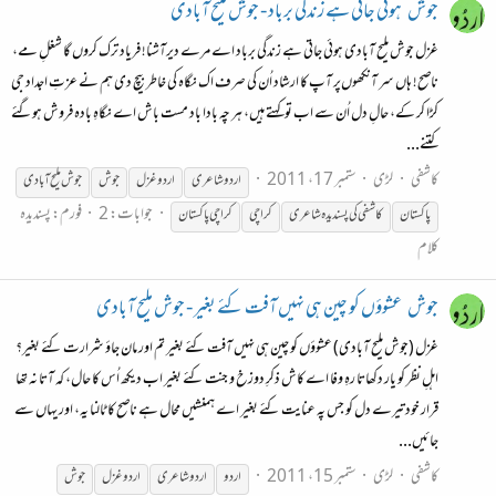
جوش
ہوئی جاتی ہے زندگی برباد - جوش ملیح آبادی
غزل جوش ملیح آبادی ہوئی جاتی ہے زندگی برباد اے مرے دیرآشنا! فریاد ترک کروں گا شغلِ مے،
ناصح! ہاں سر آنکھوں‌پر آپ کا ارشاد اُن کی صرف اک نگاہ کی خاطر بیچ دی ہم نے عزتِ اجداد جی
کڑا کر کے، حالِ دل اُن سے اب تو کہتے ہیں، ہر چہ بادا باد مست باش اے نگاہِ بادہ فروش ہوگئے
کتنے...
کاشفی
لڑی
ستمبر 17، 2011
اردو شاعری
اردو غزل
جوش
جوش
ملیح
آبادی
جوابات: 2
فورم:
پسندیدہ
پاکستان
کاشفی کی پسندیدہ شاعری
کراچی
کراچی پاکستان
کلام
جوش
عشوؤں کو چین ہی نہیں آفت کئے بغیر - جوش ملیح آبادی
غزل (جوش ملیح آبادی) عشوؤں کو چین ہی نہیں آفت کئے بغیر تم اور مان جاؤ شرارت کئے بغیر؟
اہلِ نظر کو یار دکھاتا رہِ وفا اے کاش ذکرِ دوزخ و جنت کئے بغیر اب دیکھ اُس کا حال، کہ آتا نہ تھا
قرار خود تیرے دل کو جس پہ عنایت کئے بغیر اے ہمنشیں محال ہے ناصح کا ٹالنا یہ، اور یہاں سے
جائیں...
کاشفی
لڑی
ستمبر 15، 2011
اردو
اردو شاعری
اردو غزل
جوش