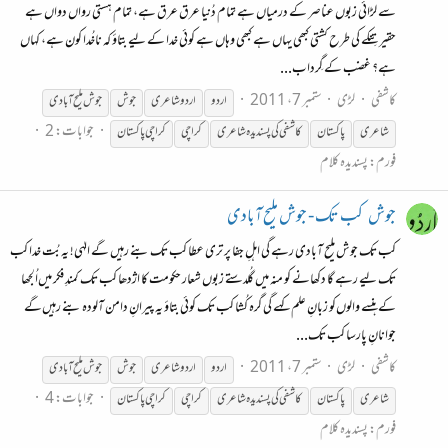
سے لڑائی زبوں عناصر کے درمیاں ہے تمام دُنیا عرق عرق ہے، تمام ہستی رواں دواں ہے
حقیر تِنکے کی طرح کشتی کبھی یہاں ہے کبھی وہاں ہے کوئی خدا کے لیے بتاؤ کہ ناخُدا کون ہے، کہاں
ہے؟ غضب کے گِرداب...
کاشفی
لڑی
ستمبر 7، 2011
اردو
اردو شاعری
جوش
جوش
ملیح
آبادی
جوابات: 2
شاعری
پاکستان
کاشفی کی پسندیدہ شاعری
کراچی
کراچی پاکستان
فورم:
پسندیدہ کلام
جوش
کب تک - جوش ملیح آبادی
کب تک جوش ملیح آبادی رہے گی اہلِ جفا پر تری عطا کب تک بنے رہیں گے الہٰی! یہ بُت خدا کب
تک لیے رہے گا دکھانے کو منہ میں گُلدستے زبوں شعار حکومت کا اژدھا کب تک کمندِ فکر میں‌اُلجھا
کے ہنسے والوں‌کو زبانِ علم کہے گی گرہ کُشا کب تک کوئی بتاؤ یہ پیرانِ دامن آلودہ بنے رہیں‌گے
جوانانِ پارسا کب تک...
کاشفی
لڑی
ستمبر 7، 2011
اردو
اردو شاعری
جوش
جوش
ملیح
آبادی
جوابات: 4
شاعری
پاکستان
کاشفی کی پسندیدہ شاعری
کراچی
کراچی پاکستان
فورم:
پسندیدہ کلام