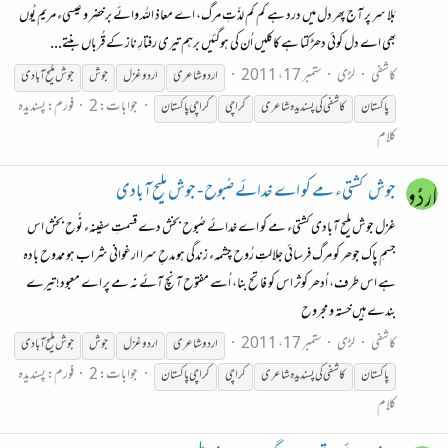
بَلا سر پر آج پھر دل میں درد ہے کم کم لذّتِ مرگ، اے معاذ اللہ وائے برخضر و عیسیء مریم یُوں
بھی اے دل کوئی دھڑکتا ہے کاکلیں اُن کی ہوگئیں برہم تیری رفتارِ ناز کے قُرباں بنتے...
کاشفی
لڑی
ستمبر 17، 2011
اردو شاعری
اردو غزل
جوش
جوش
ملیح
آبادی
جوابات: 2
فورم:
پسندیدہ
پاکستان
کاشفی کی پسندیدہ شاعری
کراچی
کراچی پاکستان
کلام
جوش
کشتیء مے کو اے خدائے صُبوح - جوش ملیح آبادی
غزل جوش ملیح آبادی کشتیء مے کو اے خدائے صُبوح بخش دے قسمتِ سفینہء نُوح بخش اس
جسمِ پاک جوھر کو مرگ فرسائی جلالتِ رُوح چشمہء زندگی ہو مدحِ سرا ارغوانی شراب ہو ممدوح بادہ
ہے اس طرف، اُدھر کوثر اس کو فاتح بنا، اُسے مفتوح آنچ آئے نہ مے پر اے معبود! تیرے
بندے ہیں‌خستہ و مجروح
کاشفی
لڑی
ستمبر 17، 2011
اردو شاعری
اردو غزل
جوش
جوش
ملیح
آبادی
جوابات: 2
فورم:
پسندیدہ
پاکستان
کاشفی کی پسندیدہ شاعری
کراچی
کراچی پاکستان
کلام