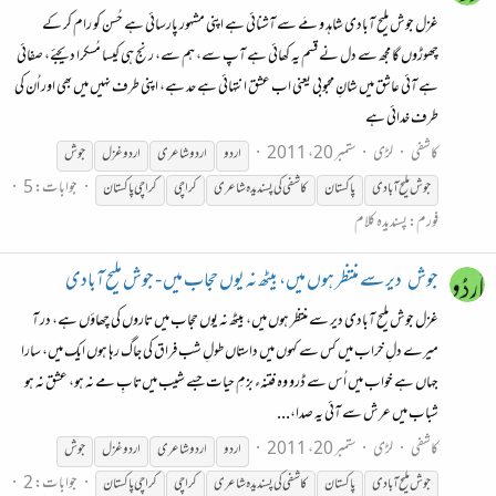
غزل جوش ملیح آبادی شاہد و مَے سے آشنائی ہے اپنی مشہور پارسائی ہے حُسن کو رام کر کے
چھوڑوں گا مجھ سے دل نے قسم یہ کھائی ہے آپ سے، ہم سے، رنج ہی کیسا مُسکرا دیجئے، صفائی
ہے آئی عاشق میں‌ شانِ محبوبی یعنی اب عشق انتہائی ہے حد ہے، اپنی طرف نہیں میں‌ بھی اور اُن کی
طرف خدائی ہے
کاشفی
لڑی
ستمبر 20، 2011
اردو
اردو شاعری
اردو غزل
جوش
جوابات: 5
جوش
ملیح
آبادی
پاکستان
کاشفی کی پسندیدہ شاعری
کراچی
کراچی پاکستان
فورم:
پسندیدہ کلام
جوش
دیر سے منتظر ہوں میں، بیٹھ نہ یوں حجاب میں - جوش ملیح آبادی
غزل جوش ملیح آبادی دیر سے منتظر ہوں میں، بیٹھ نہ یوں حجاب میں تاروں کی چھاؤں ہے، در آ
میرے دلِ خراب میں کس سے کہوں میں داستاں طولِ شب فراق کی جاگ رہا ہوں ایک میں، سارا
جہاں ہے خواب میں اُس سے ڈرو وہ فتنہء بزمِ حیات جسے شیب میں‌تابِ مے نہ ہو، عشق نہ ہو
شباب میں عرش سے آئی یہ صدا،...
کاشفی
لڑی
ستمبر 20، 2011
اردو
اردو شاعری
اردو غزل
جوش
جوابات: 2
جوش
ملیح
آبادی
پاکستان
کاشفی کی پسندیدہ شاعری
کراچی
کراچی پاکستان