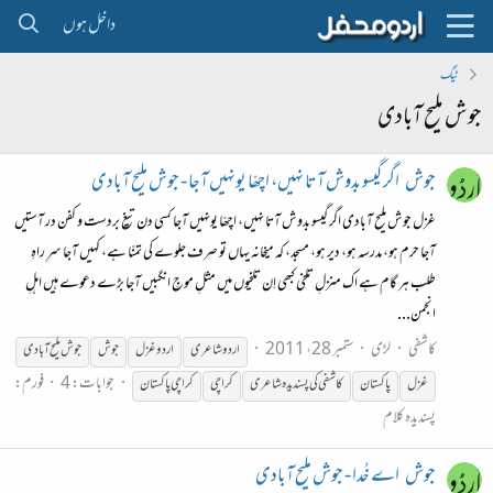
داخل ہوں
ٹیگ
جوش ملیح آبادی
جوش
اگر گیسو بدوش آتا نہیں، اچھّا یونہیں آجا - جوش ملیح آبادی
غزل جوش ملیح آبادی اگر گیسو بدوش آتا نہیں، اچھّا یونہیں آجا کسی دن تیغ بردست و کفن در آستیں
آجا حرم ہو، مدرسہ ہو، دیر ہو، مسجد، کہ میخانہ یہاں تو صرف جلوے کی تمنّا ہے، کہیں آجا سرِ راہِ
طلب ہر گام ہے اک منزلِ تلخی کبھی اِن تلخیوں میں مثلِ موجِ انگبیں آجا بڑے دعوے ہیں اہلِ
انجمن...
کاشفی
لڑی
ستمبر 28، 2011
اردو شاعری
اردو غزل
جوش
جوش
ملیح
آبادی
جوابات: 4
فورم:
غزل
پاکستان
کاشفی کی پسندیدہ شاعری
کراچی
کراچی پاکستان
پسندیدہ کلام
جوش
اے خُدا - جوش ملیح آبادی