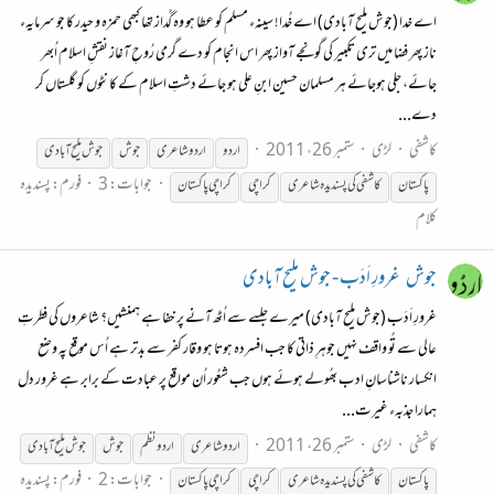
اے خدا (جوش ملیح آبادی) اے خُدا! سینہء مسلم کو عطا ہو وہ گُداز تھا کبھی حمزہ و حیدر کا جو سرمایہء
ناز پھر فضا میں تری تکبیر کی گونجے آواز پھر اس انجام کو دے گرمی رُوحِ آغاز نقشِ اسلام اُبھر
جائے، جلی ہوجائے ہر مسلمان حسین ابنِ علی ہو جائے دشتِ اسلام کے کانٹوں کو گلستاں کر
دے...
کاشفی
لڑی
ستمبر 26، 2011
اردو
اردو شاعری
جوش
جوش
ملیح
آبادی
جوابات: 3
فورم:
پسندیدہ
پاکستان
کاشفی کی پسندیدہ شاعری
کراچی
کراچی پاکستان
کلام
جوش
غرورِ اَدَب - جوش ملیح آبادی
غرورِ اَدَب (جوش ملیح آبادی) میرے جلسے سے اُٹھ آنے پر خفا ہے ہمنشیں؟ شاعروں کی فطرتِ
عالی سے تُو واقف نہیں جوہرِ ذاتی کا جب افسردہ ہوتا ہو وقار کفر سے بدتر ہے اُس موقع پہ وضع
انکسار ناشناسانِ ادب بھُولے ہوئے ہوں جب شعُور اُن مواقع پر عبادت کے برابر ہے غرور دل
ہمارا جذبہء غیرت...
کاشفی
لڑی
ستمبر 26، 2011
اردو شاعری
اردو نظم
جوش
جوش
ملیح
آبادی
جوابات: 2
فورم:
پسندیدہ
پاکستان
کاشفی کی پسندیدہ شاعری
کراچی
کراچی پاکستان