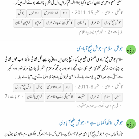
تشنگی! معبود! تیری شانِ کریمی کو کیا ہوا؟ اک تم کہ اہلِ دل کی نظر پر چڑھے ہوئے اک میں‌کہ...
کاشفی
لڑی
ستمبر 15، 2011
اردو
اردو شاعری
اردو غزل
جوش
جوش
ملیح
آبادی
شاعری
پاکستان
کاشفی کی پسندیدہ شاعری
کراچی
کراچی پاکستان
جوابات: 2
فورم:
پسندیدہ کلام
جوش
سلام - جوش ملیح آبادی
سلام جوش ملیح آبادی لکھنوی طبع میں کیا، تیغِ بُرّان میں روانی چاہیئے گل فشانی تا کُجا، اب خون فشانی
چاہیئے بستہء زنجیرِ محکومی! خبر بھی ہے تجھے؟ مہرومہَ پر تجھ کو عزم حکمرانی چاہیئے مرقدِ شہزادہء اکبر
سے آتی ہے صدا حق پہ جو مٹ جائے، ایسی نوجوانی چاہیئے شاہ فرماتے ہیں "جا لے جا...
کاشفی
لڑی
ستمبر 8، 2011
اردو
اردو شاعری
جوش
جوش
ملیح
آبادی
جوابات: 7
حسین
سلام
شاعری
منقبت
کاشفی کی پسندیدہ شاعری
کراچی پاکستان
فورم:
حمد، نعت، مدحت و منقبت
جوش
ناخُدا کہاں ہے ؟ - جوش ملیح آبادی
ناخُدا کہاں ہے ؟ جوش ملیح آبادی خبر لو آسودگانِ ساحل! کہ سامنے مرگِ ناگہاں ہے چھِڑی ہوئی دیر