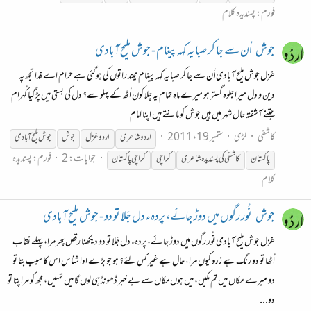
فورم:
پسندیدہ کلام
جوش
اُن سے جا کر صبا یہ کہہ پیغام - جوش ملیح آبادی
غزل جوش ملیح آبادی اُن سے جا کر صبا یہ کہہ پیغام نیند راتوں کی ہوگئی ہے حرام اے فدا تجھ پہ
دین و دل میرا جلوہ گستر ہو میرے ماہِ تمام یہ چلا کون اُٹھ کے پہلو سے؟ دل کی بستی میں پڑ گیا کُہرام
جتنے آشفتہ حال شہر میں ہیں جوش کو مانتے ہیں اپنا امام
کاشفی
لڑی
ستمبر 19، 2011
اردو شاعری
اردو غزل
جوش
جوش
ملیح
آبادی
جوابات: 2
فورم:
پسندیدہ
پاکستان
کاشفی کی پسندیدہ شاعری
کراچی
کراچی پاکستان
کلام
جوش
نُور رگوں میں دوڑ جائے، پردہء دل جَلا تو دو - جوش ملیح آبادی
غزل جوش ملیح آبادی نُور رگوں میں دوڑ جائے، پردہء دل جَلا تو دو دیکھنا رقص پھر مرا، پہلے نقاب
اُٹھا تو دو رنگ ہے زرد کیوں مرا، حال ہے غیر کس لئے؟ ہو جو بڑے ادا شناس اس کا سبب بتا تو
دو میرے مکاں میں تم مکیں، میں ہوں‌مکاں سے بے خبر ڈھونڈ ہی لوں گا میں تمہیں، مجھ کو مرا پتا تو
دو...