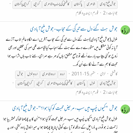
جوش
ملیح
آبادی
شاعری
پاکستان
کاشفی کی پسندیدہ شاعری
کراچی
کراچی پاکستان
جوابات: 2
فورم:
پسندیدہ کلام
جوش
ہٹ گئے دل سے تیرگی کے حجاب - جوش ملیح آبادی
غزل (جوش ملیح آبادی) ہٹ گئے دل سے تیرگی کے حجاب آفریں اے نگاہِ عالم تاب آڑے
آیا نہ کوئی مشکل میں مشورے دے کے ہٹ گئے احباب کیا قیامت تھی صبر کی تلقین اور بھی
رُوح ہوگئی بیتاب بارے اُٹھے تو ناصحِ مشفق! ہاں کدھر ہے صراحیء مئے ناب ہاں اثر اب ہوا
محبت کا ہم سے آنے لگا ہے اُن کو...
کاشفی
لڑی
ستمبر 15، 2011
اردو
اردو شاعری
اردو ٍغزل
جوش
جوش
ملیح
آبادی
غزل
پاکستان
کاشفی کی پسندیدہ شاعری
کراچی
کراچی پاکستان
جوابات: 2
فورم:
پسندیدہ کلام
جوش
"کیوں چُپ ہیں سب، مریضِ محبت کو کیا ہوا؟" - جوش ملیح آبادی
غزل جوش ملیح آبادی "کیوں چُپ ہیں سب، مریضِ محبت کو کیا ہوا؟" اُن کا یہ پوچھنا تھا کہ محشر بپا ہوا
زحمت نہ ہو تو در پہ ذرا چل کے دیکھ لو آیا ہے کوئی اپنا پتا پوچھتا ہوا یہ میرا ذوقِ بادہ کشی، اور یہ