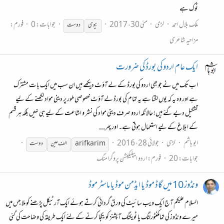
ٹوک ہے
ملک بلال احمد
لڑی
مئی 30، 2017
جوابات: 0
فورم:
بیوی
دوست
مزاحیہ شاعری
ایک عام اردو کی بورڈ کی ضرورت
اب تک میں نے جو بھی اردو کی بورڈ کے لے آؤٹ دیکھے ہیں ان سب میں ایک بات مشترک
ہے اور وہ یہ کہ یوں لگتا ہے یہ تمام کی بورڈ لے آؤٹ خصوصی طور پر دینی مواد لکھنے کے لیے
تشکیل دیے گئے ہیں! حالانکہ اردو صرف دینی مواد کی نشر و اشاعت کے لیے ہی نہیں بلکہ ہر قسم
کے ابلاغ کے لیے استعمال ہوتی ہے۔ اور پھر...
ابو ہاشم
لڑی
جولائی 28، 2016
arifkarim
الف عین
دوست
جوابات: 20
فورم:
اردو ایپلیکیشن پروگرامنگ
ونڈوز 10 میں گاڈ موڈ یا ایڈمن موڈ یا ماسٹر موڈ
السلام علیکم آج ایک ویب سائیٹ کی ورق گردانی کرتے ہوئے ایک آرٹیکل پڑھنے کو ملا جس میں
میرے ونڈوز کی تمامکنٹورلنگ یا ٹویکنگ آپشنز کو یکجا کرنے کے لئے ایک طریقہ کی وضاحت کی گئی