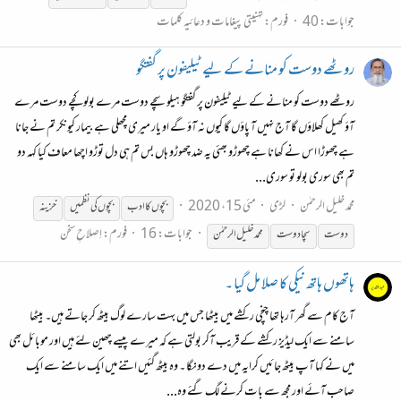
جوابات: 40
فورم:
تہنیتی پیغامات و دعائیہ کلمات
روٹھے دوست کو منانے کے لیے ٹیلیفون پر گفتگو
روٹھے دوست کو منانے کے لیے ٹیلیفون پر گفتگو ہیلو سچے دوست مرے بولو کچے دوست مرے
آؤ کھیل کھلاؤں گا آج نہیں آ پاؤں گا کیوں نہ آؤ گے او یار میری مچھلی ہے بیمار کیونکر تم نے جانا
ہے چھوڑا اس نے کھانا ہے چھوڑو بھئی یه ضد چھوڑو ہاں بس تم ہی دل توڑو اچھا معاف کیا کہہ دو
تم بھی سوری بولو تو سوری...
محمد خلیل الرحمٰن
لڑی
مئی 15، 2020
بچوں کا ادب
بچوں کی نظمیں
خزینہ
جوابات: 16
فورم:
اِصلاحِ سخن
دوست
سچا
دوست
محمد خلیل الرحمٰن
ہاتھوں ہاتھ نیکی کا صلا مل گیا ۔
آج کام سے گھر آرہا تھا چنچی رکشے میں بیٹھا جس میں بہت سارے لوگ بیٹھ کر جاتے ہیں۔ بیٹھا
سامنے سے ایک لیڈیز رکشے کے قریب آکر بولتی ہے کہ میرے پیسے چھین لئے ہیں اور موبائل بھی
میں نے کہا آپ بیٹھ جائیں کرایہ میں دے دونگا ۔ وہ بیٹھ گئیں اتنے میں ایک سامنے سے ایک
صاحب آئے اور مجھ سے بات کرنے لگ گئے وہ...