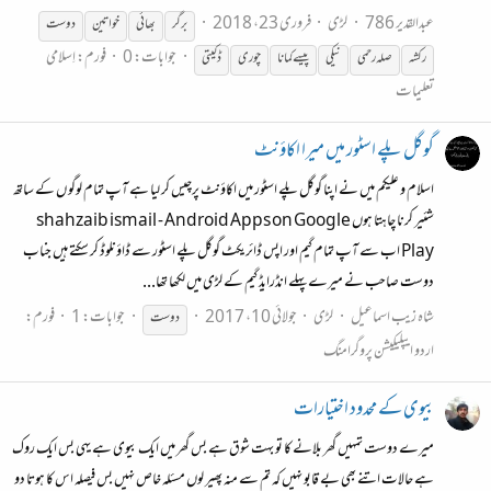
عبدالقدیر 786
لڑی
فروری 23، 2018
برگر
بھائی
خواتین
دوست
جوابات: 0
فورم:
اِسلامی
رکشہ
صلہ رحمی
نیکی
پیسے کمانا
چوری
ڈکیتی
تعلیمات
گوگل پلے اسٹور میں میرا اکاؤنٹ
اسلام و علیکم میں نے اپنا گوگل پلے اسٹور میں اکاؤنٹ پرچیس کر لیا ہے آپ تمام لوگو ں کے ساتھ
شئیر کرنا چاہتا ہوں shahzaib ismail - Android Apps on Google
Play اب سے آپ تمام گیم اور اپس ڈائریکٹ گوگل پلے اسٹور سے ڈاؤنلوڈ کر سکتے ہیں جناب
دوست صاحب نے میرے پہلے انڈرایڈ گیم کے لڑی میں لکھا تھا...
شاہ زیب اسماعیل
لڑی
جولائی 10، 2017
جوابات: 1
فورم:
دوست
اردو ایپلیکیشن پروگرامنگ
بیوی کے محدود اختیارات
میرے دوست تمہیں گھر بلانے کا تو بہت شوق ہے بس گھر میں ایک بیوی ہے یہی بس ایک روک
ہے حالات اتنے بھی بے قابو نہیں کہ تم سے منہ پھیر لوں مسئلہ خاص نہیں بس فیصلہ اس کا ہوتا دو