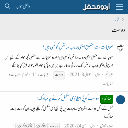
داخل ہوں
ٹیگ
دوست
صوتیات سے متعلق اچھی ویب سائٹس کونسی ہیں؟
صوتیات سے متعلق اچھی ویب سائٹس کونسی ہیں؟ اردو صوتیات سے متعلق کچھ مواد کے لیے اس
طرح کی اچھی ویب سائٹس تک رسائی درکار ہے جن میں دیا گیا مواد بطورِ حوالہ پیش کیا جا سکے
ابو ہاشم
لڑی
جولائی 8، 2021
جوابات: 11
فورم:
ادبیات و
دوست
لسانیات
دوست کو پی ایچ ڈی مکمل کرنے پر مبارک !
مبارکباد
محفل کے رکن دوست انگریزی لسانیات میں پی ایچ ڈی مکمل کر چکے ہیں۔ ان کو بہت بہت
مبارک!
الف نظامی
لڑی
مئی 24، 2020
دوست
شاکر عزیز
ڈاکٹر شاکر عزیز