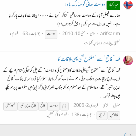
دوست بھائی کو مبارک باد!
مبارکباد
ہمارے فیصل آباد کے دوست اور ساتھی ’’شاکر‘‘ بھیا نے ۱۰،۰۰۰ پیغامات کا ہدف پار کر لیا
ہے۔ انہیں تہہ دل سے مبارک باد پیش کرتا ہوں!:)
arifkarim
لڑی
مئی 10، 2010
جوابات: 63
فورم:
دوست
تہنیتی پیغامات و دعائیہ کلمات
قصہ ” فاتح“ سے ” مفتوح “ کی پہلی ملاقات کا
قصہ ” فاتح“ سے ” مفتوح “ کی پہلی ملاقات کا (مفتوح کی وضاحت آگے چل کر ہوگی ) شام ۵ بجے کے
قریب لوحِ برقیات پر دستک ہوئی ، ہم نے ناب گھما کر رابطہ استوار کیا تو دوسری جناب ” فاتح
الدین بشیر “ تھے ، دعا سلام کے بعد معلوم ہو ا کہ جناب شہرِ خرابی ( کراچی) میں سکونت پزیر ہوچکے
ہیں پہلے تو خبر...
مغزل
لڑی
فروری 2، 2009
بزم
دوست
فاتح
فاتح الدین بشیر
محمود مغل
جوابات: 138
فورم:
ذکر محفلین
ملاقاتیں
کراچی
ٹیگ