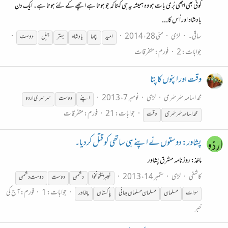
کوئی بھی اچھی بُری بات ہو وہ ہمیشہ یہ ہی کہتا کہ جو ہوتا ہے اچھے کے لئے ہوتا ہے۔ ایک دن
بادشاہ اور اُس کا...
ساقی۔
لڑی
مئی 28، 2014
امید
اچھا
بادشاہ
بہتر
جیل
دوست
جوابات: 2
فورم:
متفرقات
وقت اور اپنوں کا پتا
محمد اسامہ سَرسَری
لڑی
نومبر 7، 2013
اپنے
دوست
سرسری اردو
جوابات: 21
فورم:
متفرقات
محمد اسامہ سَرسَری
وقت
پشاور: دوستوں نے اپنے ہی ساتھی کو قتل کردیا۔
ماخذ: روزنامہ مشرق پشاور
کاشفی
لڑی
ستمبر 14، 2013
خیبرپختونخوا
دشمن
دوست
دوست
دشمن
جوابات: 1
فورم:
آج کی
سوات
مسلمان
مسلمان مسلمان بھائی
پاکستان
پشاور
خبر