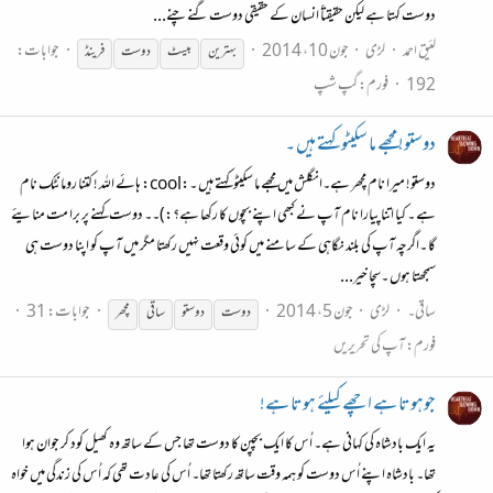
دوست کہتا ہے لیکن حقیقتاً انسان کے حقیقی دوست گنے چنے...
لئیق احمد
لڑی
جون 10، 2014
جوابات:
بہترین
بیسٹ
دوست
فرینڈ
192
فورم:
گپ شپ
دوستو! مجھے ما سکیٹو کہتے ہیں ۔
دوستو! میرا نام مچھر ہے۔انگلش میں مجھے ما سکیٹو کہتے ہیں ۔:cool: ہائے اللہ ! کتنا رومانٹک نام
ہے ۔ کیا اتنا پیارا نام آپ نے کبھی اپنے بچوں کا رکھا ہے؟:)۔۔ دوست کہنے پر برا مت منایئے
گا ۔اگرچہ آپ کی بلند نگاہی کے سامنے میں کوئی وقعت نہیں رکھتا مگر میں آپ کو اپنا دوست ہی
سمجھتا ہوں ۔سچا خیر...
ساقی۔
لڑی
جون 5، 2014
جوابات: 31
دوست
دوست
و
ساقی
مچھر
فورم:
آپ کی تحریریں
جوہوتا ہے اچھے کیلئے ہوتا ہے!
یہ ایک بادشاہ کی کہانی ہے۔ اُس کا ایک بچپن کا دوست تھا جس کے ساتھ وہ کھیل کود کر جوان ہوا
تھا۔ بادشاہ اپنے اُس دوست کو ہمہ وقت ساتھ رکھتا تھا۔ اُس کی عادت تھی کہ اُس کی زندگی میں خواہ