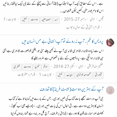
ہے ۔ اس کے مطابق ایک آپ ڈسیکٹاپ (یقنا آسانی سے پہنچنے کے لئے ) پر ایک نیا فولڈر بنائیں
اس کا نام جو مرضی رکھیں لیکن شکندان...
قیس
لڑی
دسمبر 27، 2015
جوابات: 1
اسد
الف عین
دوست
نبیل
فورم:
آئی ٹی کے سوال و جواب
پردیس کا غم۔ آپ نہ روئے تو آپ انتہائی بے حس انسان ہیں
اس سے زیادہ شاندار شاعری شائد ہی آپ نے کبھی پہلے سنی ہو، جتنی خوبصورت شاعری ہے اتنی
ہی شاندار ادائیگی ہے ، پردیسیوں کے لئے بالخصوص ہے ضرور سنیے گا
عظیم اللہ قریشی
لڑی
اکتوبر 27، 2014
اوشو
تلمیذ
دوست
ظفری
جوابات: 1
فورم:
متفرقات
قیصرانی
محمود احمد غزنوی
نایاب
نبیل
آپ کے بہترین دوست( بیسٹ فرینڈ) کا تعارف
ل
جی آپ درست سمجھے بات کتاب کی نہیں ہورہی ۔ جس کے بارے میں کہا جاتا ہے کہ کتاب
انسان کا بہترین دوست ہے۔ فی الحال اس کی بات نہیں ہو رہی ۔ :) ویسے بھی اب کمپیوٹر ،
ٹیبلٹ اور سمارٹ فون کا دور ہے :) مذاق برطرف۔ آج کل ہر بندہ بے شمار بندوں کو اپنا