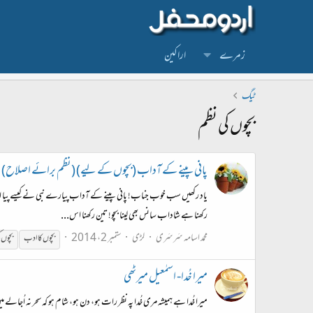
زمرے
اراکین
ٹیگ
بچوں کی نظم
پانی پینے کے آداب (بچوں کے لیے) (نظم برائے اصلاح)
یاد رکھیں سب خوب جناب! پانی پینے کے آداب پیارے نبی نے کیسے پیا اس 
رکھنا ہے شاداب سانس بھی لینا بچو! تین رکھنا اس...
محمد اسامہ سَرسَری
لڑی
ستمبر 2، 2014
بچوں
کا ادب
بچوں
ک
میرا خُدا- اسمٰعیل میرٹھی
میرا خُدا ہے ہمیشہ مری خُدا پہ نظر رات ہو، دن ہو، شام ہو کہ سحر نہ اُجالے م