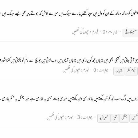
انی میں سینگوں کو دیکھا دیکھ کے ان کو دل میں سوچا کتنے پیارے سینگ ہیں میرے کاش کہ ہوتے پیر بھی ایسے سینگ ہ
جوابات: 0
فورم:
بچوں کی نظمیں
سلیم فاروقی
ہی آتی جاتی ہیں کتنی اچھی ہیں چِڑیاں مجھ کو پیاری ہیں چِڑیاں آپس میں جب لڑتی ہیں چونچ سے دُم کو پکڑتی ہیں کتنا شور مچا
جوابات: 0
فورم:
بچوں کی نظمیں
قیوم نظر
چڑیاں
شاہ ہوں میں لوگ سب مجھ کو شیر کہتے ہیں جانور بھی دلیر کہتے ہیں میری ہیبت سبھی پہ طاری ہے میرا جنگل پہ حکم ج
جوابات: 3
فورم:
بچوں کی نظمیں
ظم
یں
جنگل
شیر
عمیر فرید