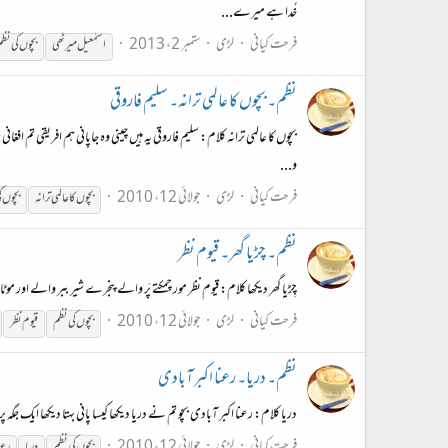
خُدا ہے میرے...
فرحت کیانی
لڑی
ستمبر 2، 2013
اسمٰعیل میرٹھی
بچوں
کی
نظم
نظم۔ بچوں کا عالمی ترانہ۔ سلیم فاروقی
بچوں کا عالمی ترانہ کلام: سلیم فاروقی یہ ہیں چینی وہ جاپانی ہم افریقی تم ا
و...
فرحت کیانی
لڑی
جولائی 12، 2010
بچوں
کا عالمی ترانہ
بچوں
ک
نظم۔ چڑیا گھر۔ قیوم نظر
چِڑیا گھر دیکھا کلام: قیوم نظر مور چمکتے پَر والے پنجرے شیر ببر والے اور موٹا ب
فرحت کیانی
لڑی
جولائی 12، 2010
بچوں
کی
نظم
قیوم نظر
نظم۔ دریا۔ رعنا اکبر آبادی
دریا کلام: رعنا اکبر آبادی بچو تم نے دریا دیکھا کیسا پانی بہتا دیکھا ایک جگہ پ
فرحت کیانی
لڑی
جولائی 12، 2010
بچوں
کی
نظم
دریا
رعن