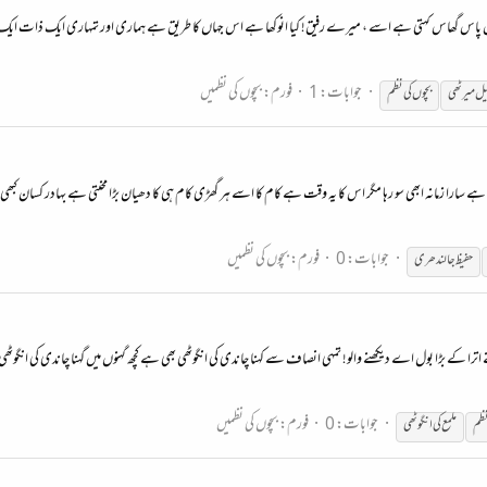
 پاس پاس گھاس کہتی ہے اسے ، میرے رفیق! کیا انوکھا ہے اس جہاں کا طریق ہے ہماری اور تمہاری ایک ذات ایک
جوابات: 1
فورم:
بچوں کی نظمیں
ل میرٹھی
بچوں
کی
نظم
مانہ ابھی سو رہا مگر اس کا یہ وقت ہے کام کا اسے ہر گھڑی کام ہی کا دھیان بڑا محنتی ہے بہادر کسان کبھی بیل کا دل
جوابات: 0
فورم:
بچوں کی نظمیں
حفیظ جالندھری
بولنے اترا کے بڑا بول اے دیکھنے والو! تمہی انصاف سے کہنا چاندی کی انگوٹھی بھی ہے کچھ گہنوں میں گہنا چاندی کی انگوٹ
جوابات: 0
فورم:
بچوں کی نظمیں
ظم
ملمع
کی
انگوٹھی