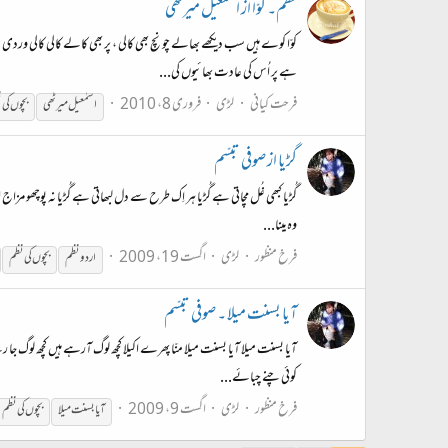
نظم۔ کوّا از اسمٰعیل میرٹھی
کوّا کوے ہیں سب دیکھے بھالے چونچ بھی کالی ، پر بھی کالے کالی کالی ورد
ہے پر اُس کی عادت بھائیوں کی...
فرحت کیانی
لڑی
فروری 8، 2010
اسمٰعیل میرٹھی
بچوں
کی
ن
گڑیا از صوفی تبسّم
گُڑیا کبھی غُل مچاتی ہے گُڑیا ہر اِک طرح سے دل لبھاتی ہے گُڑیا نہ پوچھو مزاج 
وہ مینا...
فرخ منظور
لڑی
اگست 19، 2009
اردو
نظم
بچوں
کی
نظم
آیا بسنت میلا ۔ صوفی تبسّم
آیا بسنت میلا آیا بسنت میلا منّا پھرے اکیلا کچھ لوگ آرہے ہیں کچھ لوگ جا رہے
کوئی چنے چبائے...
فرخ منظور
لڑی
اگست 9، 2009
آیا بسنت میلا
بچوں
کی
نظم