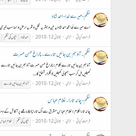
نظم-میرے خدا- احمد شاد
اے میرے خُدا محمد احمد شاد یہ جن و بشر یہ نخل و ثمر یہ ارض و سما سب ت
فرحت کیانی
لڑی
جولائی 12، 2010
احمد شاد
بچوں
کی
نظم
نظم۔ آؤ ہم بن جائیں تارے۔ چراغ حسن حسرت
آؤ ہم بن جائیں تارے کلام: چراغ حسن حسرت آؤ ہم بن جائیں تارے ننھے
کھیلیں مل کر سب ہمجولی کھیلیں لو گلزار شفق کا...
فرحت کیانی
لڑی
جولائی 12، 2010
آؤ ہم بن جائیں تارے
نظم- چاند تارا۔ غلام عباس
چاند تارا کلام: غلام عباس مشرق سے اِک تارا چمکا ماتھے پر آکاش کے دمکا
فرحت کیانی
لڑی
جولائی 12، 2010
بچوں
کی
نظم
غلام عباس