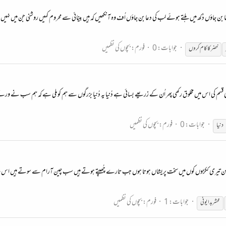
شفا بن جاؤں دُکھ میں ہلتے ہوئے لب کی دعا بن جاؤں اُف وہ آنکھیں کہ ہیں بینائی سے محروم کہیں روشنی جن میں نہیں
جوابات: 0
فورم:
بچوں کی نظمیں
خضر کا کام کروں
قسم کی اس میں مخلوق رکھی پھر اُن کے زریعے بسائی ہے دُنیا یہ دُنیا بزرگوں سے ہم کو ملی ہے کہ ہم سب نے ورثے م
جوابات: 0
فورم:
بچوں کی نظمیں
دنیا
ن تیری ککڑوں کوں میں سخت پریشاں ہوتا ہوں جب تارے چُھپتے ہوتے ہیں سب چین آرام سے سوتے ہیں اس وقت سے ت
جوابات: 1
فورم:
بچوں کی نظمیں
محشر بدایونی