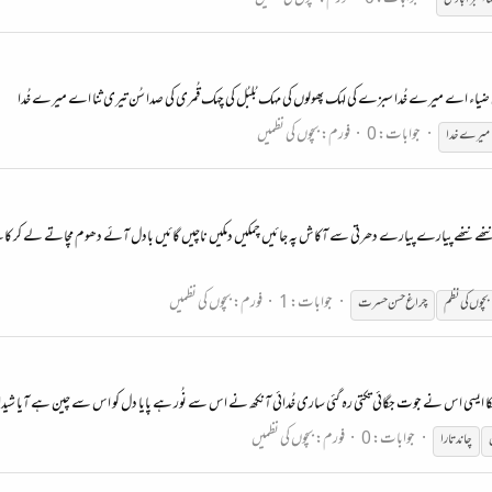
یری ضیاء اے میرے خُدا سبزے کی لہک پھولوں کی مہک بُلبُل کی چہک قُمری کی صدا سُن تیری ثنا اے میرے خُدا
جوابات: 0
فورم:
بچوں کی نظمیں
میرے خدا
 ننھے پیارے پیارے دھرتی سے آکاش پہ جائیں چمکیں دمکیں ناچیں گائیں بادل آئے دھوم مچاتے لے کر کالے ک
جوابات: 1
فورم:
بچوں کی نظمیں
بچوں
کی
نظم
چراغ حسن حسرت
 ایسی اس نے جوت جگائی تکتی رہ گئی ساری خُدائی آنکھ نے اس سے نُور ہے پایا دل کو اس سے چین ہے آیا شیدا اس
جوابات: 0
فورم:
بچوں کی نظمیں
چاند تارا