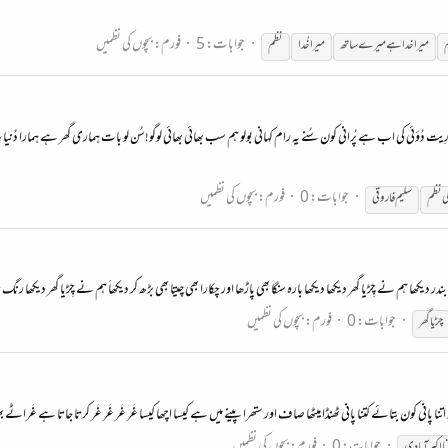
جوابات: 5
فورم:
بچوں کی نظمیں
میرا خدا ہے میرے ساتھ
میرا خُدا
نظم
فغانی رِیت دُؤئی کی اب ہے پُرانی کون سُنے یہ رام کہانی بولو ہم سب بھائی بھائی لوگو!سُن لو بات ہماری گھر ہے ہمارا
جوابات: 0
فورم:
بچوں کی نظمیں
ی
نظم
سلیم فاروقی
ندر دیکھا ہم نے چِڑیا گھر دیکھا دیکھا بارہ سنگا بھی پاڑھا اور چکارا بھی چیتا بھی بڑھ کر دیکھاَ ہم نے چِڑیا گھر دیکھا رن
جوابات: 0
فورم:
بچوں کی نظمیں
چڑیا گھر
ر اتنا پانی کون بتائے کتنا پانی ٹھنڈا میٹھا صاف اور ستھرا پینے میں ہے کیسا اچھا کیسا غَر غَر غَر غَر کرتا جاتا ہے غَ
جوابات: 0
فورم:
بچوں کی نظمیں
ا اکبر آبادی