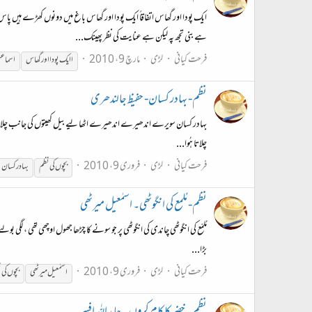
ایک پودا اور گھاس اتفاقاً ایک پودا اور گھاس باغ میں دونوں کھڑے ہیں
ہے بنی تجھ پہ لیکن ہے عنایت کی نظر پھینک...
فرحت کیانی
لڑی
مارچ 9، 2010
اایک پودا اور گھاس
اسماعی
نظم- بہادر کسان- حفیظ جالندھری
بہادر کسان سویرے اندھیرے اندھیرے اٹھا لیے بیل کھیتوں کی جانب چلا ہے سارا ز
چلاتا ہُوا...
فرحت کیانی
لڑی
فروری 9، 2010
بچوں
کی
نظم
بہادر کسان
نظم- مُلمع کی انگوٹھی۔ اسمٰعیل میرٹھی
مُلمّع کی انگوٹھی چاندی کی انگوٹھی پر جو سونے کا چڑھا جھول اوچھی تھی ، لگی 
بڑا...
فرحت کیانی
لڑی
فروری 9، 2010
اسمٰعیل میرٹھی
بچوں
کی
ن