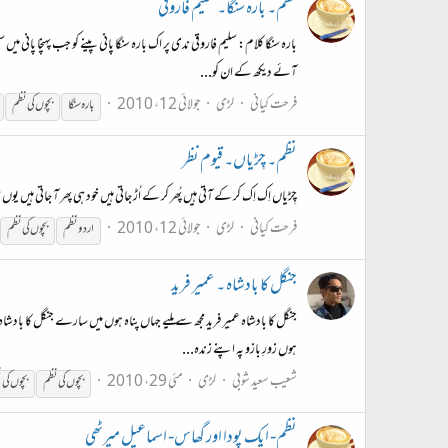
نظم۔ بارہ سنگا۔ سلیم فاروقی
بارہ سنگا کلام: سلیم فاروقی ندی پر اک بارہ سنگا پانی پینے کو جب پہنچا پ
آئے دیکھ کے ان کو...
فرحت کیانی
لڑی
جولائی 12، 2010
بارہ سنگا
بچوں
کی
نظم
نظم۔ چِڑیاں۔ قیوم نظر
چِڑیاں اِک اِک کر کے آتی ہیں پُھر کر کے اُڑ جاتی ہیں خود ہی پھر آ جاتی ہیں یوں 
فرحت کیانی
لڑی
جولائی 12، 2010
اردو
نظم
بچوں
کی
نظم
جنگل کا بادشاہ ۔ عمیر فرید
جنگل کا بادشاہ عمیر فرید مجھ سے ملیے جہاں پناہ ہوں میں سارے جنگل کا باد
ہوں زورِ بازو پہ اپنے زندہ...
شعیب سعید شوبی
لڑی
مئی 29، 2010
بچوں
کی
نظم
بچوں
کی
ن
نظم- ایک پودا اور گھاس- اسماعیل میرٹھی