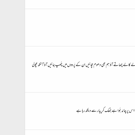
الے چھاتے آؤ ہم بھی دھوم مچائیں ان کے پَردوں میں چُھپ جائیں آؤ آنکھ مچولی
 پر چاند ہُوا ہے جُھک کر پیار سے دیکھ رہا ہے