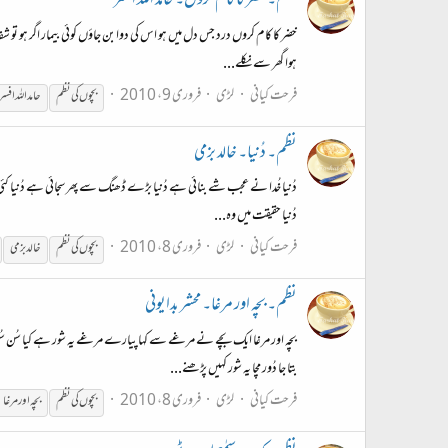
نظم۔ خضر کا کام کروں۔ حامد اللہ افسر
خضر کا کام کروں درد جس دل میں ہو اس کی دوا بن جاؤں کوئی بیمار اگر ہو تو 
ہوا گھر سے نکلے...
فرحت کیانی
لڑی
فروری 9، 2010
بچوں
کی
نظم
حامد اللہ افسر
نظم۔ دُنیا۔ خالد بزمی
دُنیا خُدا نے عجب شے بنائی ہے دُنیا بڑے ڈھنگ سے پھر سجائی ہے دُنیا کئی 
دُنیا حقیقت میں وہ...
فرحت کیانی
لڑی
فروری 8، 2010
بچوں
کی
نظم
خالد بزمی
نظم۔ بچہ اور مرغا۔ محشر بدایونی
بچہ اور مرغا ایک بچے نے مرغے سے کہا پیارے مرغے یہ شور ہے کیا سُن سُ
بتا جا دُور مچا یہ شور کہیں پڑھنے...
فرحت کیانی
لڑی
فروری 8، 2010
بچوں
کی
نظم
بچہ اور مرغا