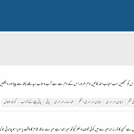
کو سمجھیں سب احباب اللہ کا لیں نام ضرور اس کے دم سے ہے آب و تاب سیدھے ہاتھ سے پینا اور دیکھیں پانی 
ی
نظم
دیوان سرسری
دیوان سرسری:
نظم
محمد اسامہ سَرسَری
پانی
پانی پینے کے آداب
گوشہ اطفال
یں ہے کسی کا ڈر نہ اندھیرے میں کوئی خوف و خطر کیونکہ میرا خدا ہے میرے ساتھ شام کا وقت یا سویرا ہو چاندنی ہو کہ گُ