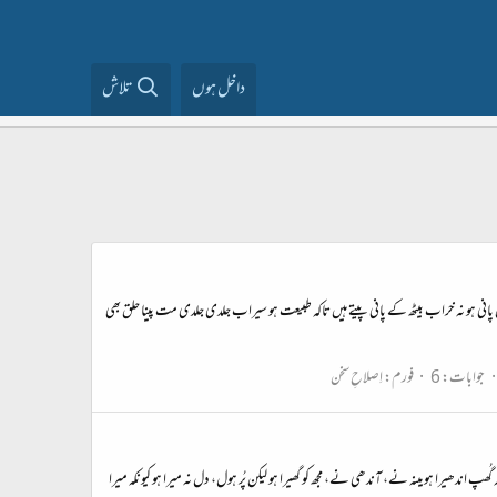
داخل ہوں
تلاش
ہو نہ خراب بیٹھ کے پانی پیتے ہیں تاکہ طبیعت ہو سیراب جلدی جلدی مت پینا حلق بھی
جوابات: 6
فورم:
اِصلاحِ سخن
ھپ اندھیرا ہو مینہ نے، آندھی نے، مجھ کو گھیرا ہو لیکن پُر ہول، دل نہ میرا ہو کیونکہ میرا