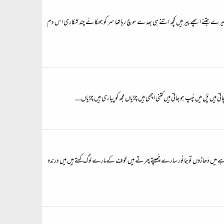
یں میرے جتنے اچھے پیر ہیں کچھ اتنے ہی بھدے سوچ رہا تھا سر کو جھکائے چند شکاری اس دم
تی ہیں پَل میں چُپ ہو جاتی ہیں کتنی اچھی ہیں چِڑیاں مجھ کو پیاری ہیں چِڑیاں...
اری ہے میں دَھاڑوں تو جانور سارے چُھپتے پھرتے ہیں خوف کےمارے لوگ کہتے ہیں میں درندہ