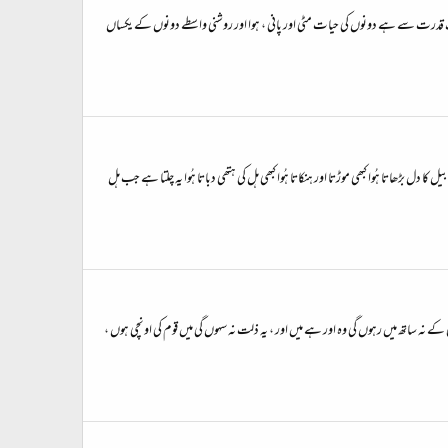
 قدرت سے ہے دونوں کی حیات مٹی اور پانی ، ہوا اور روشنی واسطے دونوں کے یکساں
 بڑھاتا ہُوا کبھی موڑتا اور ہنکاتا ہُوا کبھی ہل کی ہتھی دباتا ہُوا یہ چلتا ہے جب ہل
ھی کے نہ ساتھ میں رہوں گی وہ اور ہے میں اور ، یہ ذلت نہ سہوں گی میں قوم کی اونچی ہوں ،