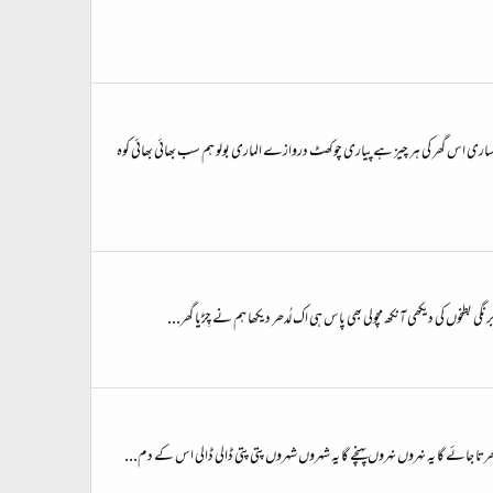
 دُنیا ساری اس گھر کی ہر چیز ہے پیاری چوکھٹ دروازے الماری بولو ہم سب بھائی بھائی کوہ
گ برنگی بطخوں کی دیکھی آنکھ مچولی بھی پاس ہی اک لُدھر دیکھا ہم نے چِڑیا گھر...
راٹے بھرتا جائے گا یہ نہروں نہروں پہنچے گا یہ شہروں شہروں پتی پتی ڈالی ڈالی اس کے دم...