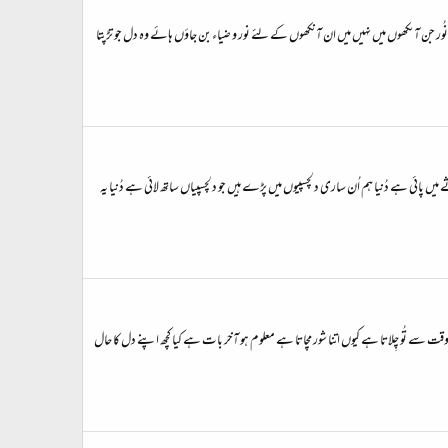
 نُور جن آںکھوں میں نہیں میں ان آنکھوں کے لئے نور و ضیاء بن جاؤں ہائے وہ دل جو تڑپتا
یں پائی ہے دُنیا ہم اُن ساری دلچسپیوں میں پڑے ہیں جو دلچسپیاں ساتھ لائی ہے دُنیا یہ
ُو چِلاتا ہے کیوں اتنا شور مچاتا ہے معلوم ہو آخر بات ہے کیا کچھ اپنے دل کا حال