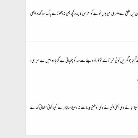
یں لگتی ہے چُھری سی یوں تو ہے کوا حرص کا بندہ کچھ بھی نہ چھوڑے پاک اور گندہ اچھی
 گُڑیا جو گھر میں کوئی غیر آئے تو فوراً دوپٹے سے منہ کو چھُپاتی ہے گُڑیا وہ بلبل ہے میری ،
بّا نے دی اِکنّی امّی نے دی اَدھّنی پیسا ملے نہ دھیلا منّا پھرے اکیلا کوئی مٹھائی کھائے