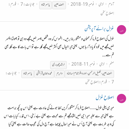
آدم
لڑی
نومبر 19، 2018
جوابات: 7
فورم:
الف عین
یاسر
شاہ
اِصلاحِ سخن
غزل برائے آپریشن
ص
غزل کی اصلاح فرما کر ممنون و مشکور بناٸیں۔ افسوس کہ وہ شخص میسر نہیں مجھے وہ ہی تو بھولتا یکسر
نہیں مجھے میں خود کو یاد آ رہا ہوں، یعنی تیرا خیال بھی اکثر نہیں مجھے گلہ ہے تو اس بات کا ہے گلہ بھی
تم سے...
صنم
لڑی
نومبر 11، 2018
ارشد چوہدری
جوابات:
الف عین ، خلیل الرحمن ، اور دیگر تمام اساتذہ
داٸم
محمد ریحان قریشی
یاسر
شاہ
7
فورم:
اِصلاحِ سخن
اصلاحِ غزل
ص
میری پہلی غزل۔۔۔اصلاح فرما کر مشکور کریں خفا ہونے کی عادت ہے یعنی اس پہ کچھ ندامت
ہے یعنی تیرے بغیر میرا جی نہیں لگتا مجھے تم سے محبت ہے یعنی بے رُخی، اس قدر، کیا بات اس
کی وجہ غربت ہے یعنی آج اُس نے میرا حال پوچھا ہے آج دل کی عجیب حالت ہے یعنی کیا