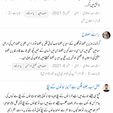
دانش میں اگر...
ارشد سعد ردولوی
لڑی
ستمبر 5، 2021
جوابات: 2
الف عین
یاسر
شاہ
فورم:
اِصلاحِ سخن
برائے اصلاح
گر فسانہ وزیر پر لکھنا تو گلوں کے اسیر پر لکھنا جب کہانی فقیر پر لکھنا تو ذرا اس حقیر پر لکھنا جس کی ارض
سما ہیں مٹھی میں بس اسی دست گیر پر لکھنا بس میں انسان کے نہیں کچھ بھی جو ہے قادر قدیر پر لکھنا
عشق کی داستاں جو لکھنی ہو شیریں,لیلی پہ ہیر پر لکھنا کھیلتے ہیں جو خون کی ہولی ان...
ارشد سعد ردولوی
لڑی
ستمبر 4، 2021
الف عین ، خلیل الرحمن
یاسر
شاہ
جوابات: 3
فورم:
آپ کی شاعری (پابندِ بحور شاعری)
جہل اب جلوہ فگن ہے آئینہ خانوں کے بیچ
شیخ جی بیٹھے ہوئے ہیں ایسے فرزانوں کے بیچ جیسا دیوانہ کوئی بیٹھا ہو دیوانوں کے بیچ مے کہاں کی،
جام کس کا، کون ہے ساغر بکف محتسب بیٹھے ہوئے ہیں اب تو میخانوں کے بیچ تو کہ گل پیکر تھا تیرا
جسم تھا عینِ بہار تو بھلا کیوں رہتا ہم سے سوختہ جانوں کے بیچ کوئی تو بولے کہ یہ دستِ ستم زنجیر