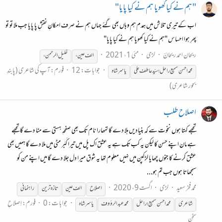
"ہم نے کیا کھویا ہم نے کیا پایا"
اب کے تیری تلاش میں ہمدم ہم وہاں بھی گئے جہاں ہم نے صرف امکانِ نقشِ پا پایا جب ملا تو تو
پھر ہوا احساس "ہم نے کیا کھویا ہم نے کیا پایا"
ریحان احمد ریحانؔ
لڑی
مئی 1، 2021
الف عین ،
خلیل الرحمن،
جوابات: 12
فورم:
آپ کی شاعری (پابندِ
محمّد احسن سمیع راحل؛ سیّد عاطف علی
یاسر
شاہ
بحور شاعری)
اصلاح طلب
تجھے کہتا ہوں نخوت سے کہ بنیادیں ہلا دے گا تمھارا نام تک بھی صفحہِ ہستی سے مٹا دے گا تجھے
ہے مان اپنے حسن کا لیکن یہ کب تک ہے یہ عشق اک پل میں تیرا کَبَر مٹی میں ملا دے گا ہمیں بھی
عشق کرنے کا جنوں چھایا لڑکپن میں نہیں معلوم تھا یہ شوق میرا دل جلا دے گا میں اپنے من کو
سمجھاتا ہوں جب تم ہو...
محمد فخر سعید
لڑی
اگست 9، 2020
اصلاح
الف عین
تازہ ترین
راہنمائی
جوابات: 0
فورم:
اِصلاحِ
شاعری
محمد احسن سمیع؛ راحل
محمد عبدالرؤوف
یاسر
شاہ
سخن