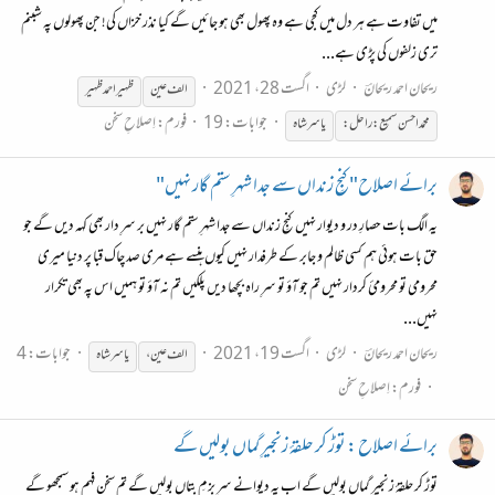
میں تفاوت ہے ہر دل میں کجی ہے وہ پھول بھی ہو جائیں گے کیا نذر خزاں کی! جن پھولوں پہ شبنم
تری زلفوں کی پڑی ہے...
ریحان احمد ریحانؔ
لڑی
اگست 28، 2021
الف عین
ظہیر احمد ظہیر
جوابات: 19
فورم:
اِصلاحِ سخن
محمّد احسن سمیع :راحل:
یاسر
شاہ
برائے اصلاح"کنجِ زنداں سے جدا شہرِ ستم گار نہیں"
یہ الگ بات حصارِ در و دیوار نہیں کنجِ زنداں سے جدا شہرِ ستم گار نہیں بر سرِ دار بھی کہہ دیں گے جو
حق بات ہوئی ہم کسی ظالم و جابر کے طرفدار نہیں کیوں ہنسے ہے مری صد چاک قبا پر دنیا میری
محرومی تو محرومئ کردار نہیں تم جو آؤ تو سرِ راہ بچھا دیں پلکیں تم نہ آؤ تو ہمیں اس پہ بھی تکرار
نہیں...
ریحان احمد ریحانؔ
لڑی
اگست 19، 2021
جوابات: 4
الف عین ،
یاسر
شاہ
فورم:
اِصلاحِ سخن
برائے اصلاح : توڑ کر حلقۂ زنجیرِ گماں بولیں گے
توڑ کر حلقۂ زنجیرِ گماں بولیں گے اب یہ دیوانے سرِ بزمِ بتاں بولیں گے تم سخن فہم ہو سمجھو گے