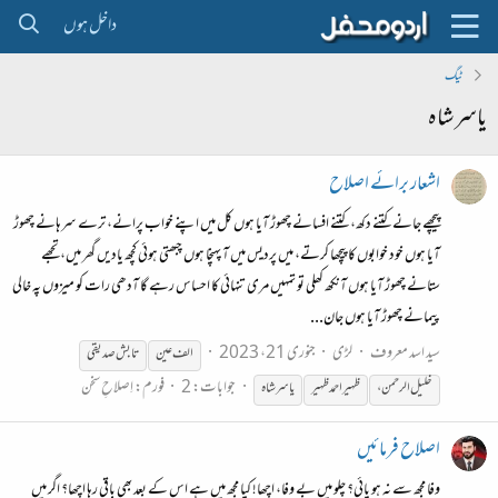
داخل ہوں
ٹیگ
یاسر شاہ
اشعار برائے اصلاح
پیچھے جانے کتنے دکھ، کتنے افسانے چھوڑ آیا ہوں کل میں اپنے خواب پرانے، ترے سرہانے چھوڑ
آیا ہوں خود خوابوں کا پیچھا کرتے، میں پردیس میں آ پہنچا ہوں چبھتی ہوئی کچھ یادیں گھر میں، تجھے
ستانے چھوڑ آیا ہوں آنکھ کھلی تو تمہیں مری تنہائی کا احساس رہے گا آدھی رات کو میزوں پہ خالی
پیمانے چھوڑ آیا ہوں جان...
سید اسد معروف
لڑی
جنوری 21، 2023
الف عین
تابش صدیقی
جوابات: 2
فورم:
اِصلاحِ سخن
خلیل الرحمن،
ظہیر احمد ظہیر
یاسر
شاہ
اصلاح فرمائیں
وفا مجھ سے نہ ہو پائی؟ چلو میں بے وفا، اچھا! کیا مجھ میں ہے اس کے بعد بھی باقی رہا اچھا؟ اگر میں