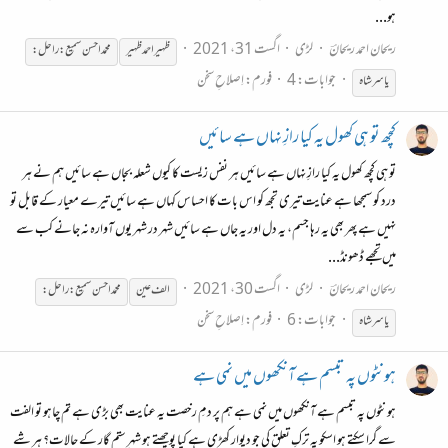
ہو...
ریحان احمد ریحانؔ
لڑی
اگست 31، 2021
ظہیر احمد ظہیر
محمّد احسن سمیع :راحل:
جوابات: 4
فورم:
اِصلاحِ سخن
یاسر
شاہ
کچھ تو ہی کھول یہ کیا رازِ نہاں ہے سائیں
تو ہی کچھ کھول یہ کیا رازِ نہاں ہے سائیں ہر نفس زیست کا کیوں شعلہ بجاں ہے سائیں ہم نے ہر
درد کو سمجھا ہے عنایت تیری تجھ کو اس بات کا احساس کہاں ہے سائیں تیرے معیار کے قابل تو
نہیں ہے پھر بھی یہ رہا جسم، یہ دل اور یہ جاں ہے سائیں شہر در شہر یوں آوارہ نہ جانے کب سے
میں تجھے ڈھونڈ...
ریحان احمد ریحانؔ
لڑی
اگست 30، 2021
الف عین
محمّد احسن سمیع :راحل:
جوابات: 6
فورم:
اِصلاحِ سخن
یاسر
شاہ
ہونٹوں پہ تبسم ہے آنکھوں میں نمی ہے
ہونٹوں پہ تبسم ہے آنکھوں میں نمی ہے ہم پر دمِ رخصت یہ عنایت بھی بڑی ہے تم چاہو تو الفت
سے گرا سکتے ہو اسکو یہ ترکِ تعلق کی جو دیوار کھڑی ہے کیا پوچھتے ہو شہرِ ستم گار کے حالات؟ ہر شے