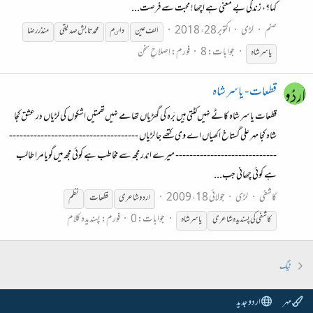
کہا؟، زندگی بے معنی ہے اچھا! محبت سے فرصت...
صنم
لڑی
اکتوبر 28، 2018
الف عین
داٸم
محمد تابش صدیقی
منذر رضا
جوابات: 8
فورم:
اِصلاحِ سخن
یاسر
شاہ
قطعات - یاسر شاہ
قطعات یاسر شاہ کاٹے نہیں‌کٹتی ہیں بَرہ کی گھڑیاں تھامے نہیں‌تھمتیں اشکوں کی لڑیاں در عشق کجا
شاہ کجا مہر علی گستاخ اکھیاں اے وی کتھے جا لڑیاں -------------------------------------
----------------------------- میرے اندر مجھ سے مخاطب ہے کوئی مجھ میں‌گویا مرا طالب
ہے کوئی چھانی جب...
کاشفی
لڑی
جولائی 18، 2009
اردو شاعری
قطعات
نظم
جوابات: 0
فورم:
پسندیدہ کلام
کاشفی کی پسندیدہ شاعری
یاسر
شاہ
ٹیگ
مہر
اردو جدید