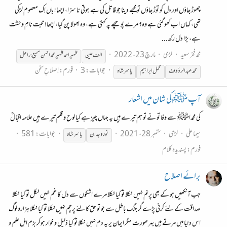
چھوڑ جاؤں اور دل کو توڑ جاؤں تو مجھے دینا جو قاتل کی ہے ہوتی نا سزا، اچھا! ہاں اِک معصوم لڑکی
تھی، کہاں اب کھو گئی ہے وہ؟ مرے پوچھے پہ کہتی ہے، وہ بھولا پن گیا، اچھا! محبت نامِ وحشت
ہے، بڑا دل رکھ...
محمد فخر سعید
لڑی
مارچ 23، 2022
الف عین
ظہیر احمد ظہیر ِمحمداحسن سمیع؛راحل
جوابات: 3
فورم:
اِصلاحِ سخن
محمد عبدالرؤوف
محمل ابراہیم
یاسر
شاہ
آپ ﷺ کی شان میں اشعار
کی محمداﷺ سے وفا تو نے تو ہم تیرے ہیں یہ جہاں چیز ہے کیا لوح و قلم تیرے ہیں علامہ اقبالؒ
سیما علی
لڑی
ستمبر 28، 2021
جوابات: 581
نور وجدان
یاسر
شاہ
فورم:
پسندیدہ کلام
برائے اصلاح
جب آنکھیں ہو کے بھی پرنم نہیں نکلا تو کیا نکلا مرے اشکوں سے دل کا غم نہیں نکل تو کیا نکلا
صداقت کے لئے کرنی پڑے گر جنگ باطل سے جو تو حق کا لئے پرچم نہیں نکلا تو کیا نکلا ہزارو لوگ
اس دنیا میں مرتے ہیں بہر صورت مگر ایمان پر یہ دم نہیں نکلا تو کیا ذلیل و خوار ہوکر بزم اہل علم و