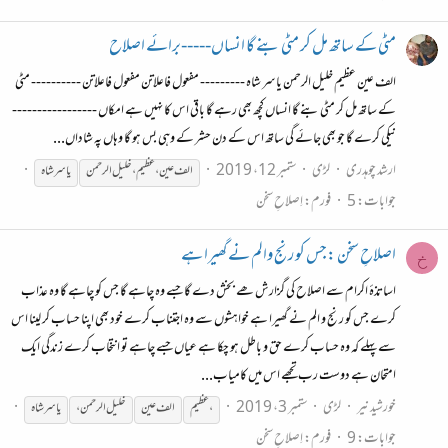
مٹی کے ساتھ مل کر مٹی بنے گا انساں-----برائے اصلاح
الف عین عظیم خلیل الرحمن یاسر شاہ --------- مفعول فاعلاتن مفعول فاعلاتن ---------- مٹی
کے ساتھ مل کر مٹی بنے گا انساں کچھ بھی رہے گا باقی اس کا نہیں ہے امکاں -----------------
نیکی کرے گا جو بھی جائے گی ساتھ اس کے دن حشر کے وہی بس ہو گا وہاں پہ شاداں...
ارشد چوہدری
لڑی
ستمبر 12، 2019
الف عین،عظیم،خلیل الرحمن
یاسر
شاہ
جوابات: 5
فورم:
اِصلاحِ سخن
اصلاحِ سخن :جس کو رنج والم نے گھیرا ہے
خ
اساتذۂ اکرام سے اصلاح کی گزارش ھے بخش دے گا جسے وہ چاہے گا جس کو چاہے گا وہ عذاب
کرے جس کو رنج و الم نے گھیرا ہے خواہشوں سے وہ اجتناب کرے خود بھی اپنا حساب کر لینا اس
سے پہلے کہ وہ حساب کرے حق و باطل ہو چکا ہے عیاں جسے چاہے تو انتخاب کرے زندگی ایک
امتحان ہے دوست رب تجھے اس میں کامیاب...
خورشید نیر
لڑی
ستمبر 3، 2019
، عظیم
الف عین
خلیل الرحمن،
یاسر
شاہ
جوابات: 9
فورم:
اِصلاحِ سخن