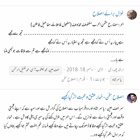
غزل برائے اصلاح
بحر- مضارع مثمن اخرب مکفوف محذوف (مفعول فاعلاتُ مفاعیل فاعلن )
۔۔۔۔۔۔۔۔۔۔۔۔۔۔۔۔۔۔۔۔۔۔۔۔۔۔۔۔۔۔۔۔۔۔۔۔۔۔۔۔۔۔۔۔۔۔ تجھ سے مجھے
ہے پیار یہ اُس نے کہا مجھے ہے تجھ پہ اعتبار یہ اُس نے کہا مجھے
۔۔۔۔۔۔۔۔۔۔۔۔۔۔۔۔۔۔۔۔۔۔۔۔۔۔۔۔۔۔۔۔۔۔ ملنا مجھے ہے تم سے ملاقات ہو کبھی ملنا
ہے بار...
ارشد چوہدری
لڑی
دسمبر 18، 2018
الف عین ، محمد یعقوب آسی ، محمد خلیل الرحمٰن
جوابات: 1
فورم:
اِصلاحِ سخن
یاسر
شاہ
اصلاحِ سخن - خمارِ عشق و محبت اتر گیا کیسے
سر الف عین ، یاسر شاہ اور دیگر احباب سے اصلاح کی گزارش ہے اور امید ہے کہ اپنے قیمتی
وقت اور قیمتی رائے سے نوازیں گے۔ اس بحر میں غزل کہنے کی یہ میری پہلی کاوش ہے۔ خمارِ
عشق و محبت اتر گیا کیسے وفا کا ڈھونگ رچاتے ہیں بے وفا کیسے فسانۂ غمِ الفت ختم ہوا کیسے بتاؤں کیا
کہ مرا دل بکھر گیا کیسے وہ...