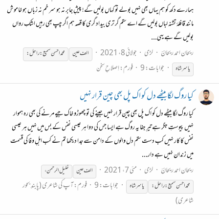
ہمارے دکھ کو ہم یہاں بھی نہیں بولے تو کہاں بولیں گے! پیشِ جابر نہ ہو سر خم نہ زباں ہو خاموش
مانند قافلۂ تشنہ لباں بولیں گے اے ستم گر تری بیداد گری کا قصہ ہم اگر چپ بھی رہیں اشکِ رواں
بولیں گے ہے یہی...
ریحان احمد ریحانؔ
لڑی
جولائی 8، 2021
الف عین
محمّد احسن سمیع :راحل:
جوابات: 9
فورم:
اِصلاحِ سخن
یاسر
شاہ
کیا روگ لگا بیٹھے دل کو اک پل بھی چین قرار نہیں
کیا روگ لگا بیٹھے دل کو اک پل بھی چین قرار نہیں جینے کی تو چھوڑو خاک جیے مرنے کی بھی رہ ہموار
نہیں پیوستِ جگر ہے تیرِ جفا یہ روگ ہے ایسا جس کی دوا ہر عیسی نفس کے بس میں نہیں ہر عیسی
نفس کا کار نہیں کب دست ستم دل والوں کے دامن سے جدا دیکھا تم نے کب اہلِ وفا کی قسمت
میں زندان نہیں ہے دار...
ریحان احمد ریحانؔ
لڑی
مئی 7، 2021
الف عین
خلیل الرحمن،
جوابات: 9
فورم:
آپ کی شاعری (پابندِ بحور
محمّد احسن سمیع :راحل:
یاسر
شاہ
شاعری)