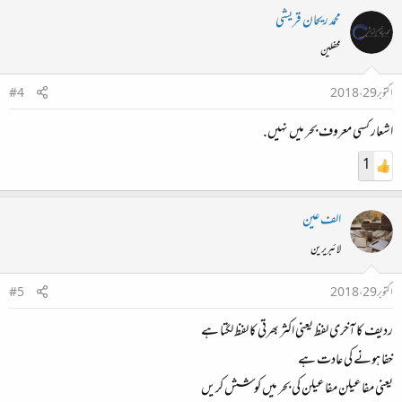
محمد ریحان قریشی
محفلین
اکتوبر 29، 2018
#4
اشعار کسی معروف بحر میں نہیں.
1
الف عین
لائبریرین
اکتوبر 29، 2018
#5
ردیف کا آخری لفظ یعنی اکثر بھرتی کا لفظ لگتا ہے
خفا ہونے کی عادت ہے
یعنی مفاعیلن مفاعیلن کی بحر میں کوشش کریں