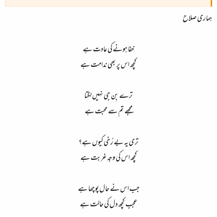
ہماری صلاح
بے رُخی، اس قدر، کیا بات
اس کی وجہ غربت ہے یعنی
خفا ہونے کی عادت ہے
آج اُس نے میرا حال پوچھا ہے
کچھ اس پر بھی ندامت ہے
آج دل کی عجیب حالت ہے یعنی
ترے بِن جی نہیں لگتا
کیا کہا؟، زندگی بے معنی ہے
مجھے تم سے محبت ہے
اچھا! محبت سے فرصت ہے یعنی
صنم
,
تری یہ بے رُخی کیوں ہے؟
کچھ اس کی وجہ غربت ہے
جب اس نے حال پوچھا ہے
عجب کچھ دل کی حالت ہے