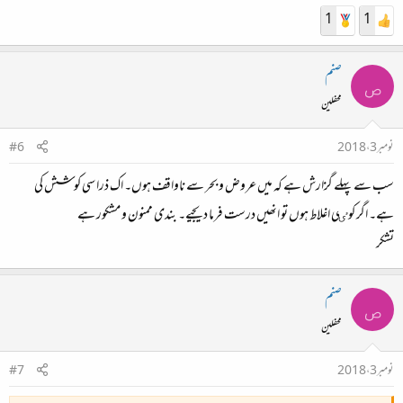
1
1
صنم
ص
محفلین
نومبر 3، 2018
#6
سب سے پہلے گزارش ہے کہ میں عروض و بحر سے ناواقف ہوں۔ اک ذرا سی کوشش کی
ہے۔ اگر کوٸی اغلاط ہوں تو انھیں درست فرما دیجیے۔ بندی ممنون و مشکور ہے
تشکر
صنم
ص
محفلین
نومبر 3، 2018
#7