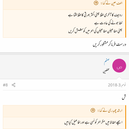
الف عین نے کہا:
ردیف کا آخری لفظ یعنی اکثر بھرتی کا لفظ لگتا ہے
خفا ہونے کی عادت ہے
یعنی مفاعیلن مفاعیلن کی بحر میں کوشش کریں
درست فرما کر مشکور کریں
صنم
ص
محفلین
نومبر 3، 2018
#8
ش
ارشد چوہدری نے کہا:
اچھے الفاظ ہیں مگر بحر کونسی ہے اور افاعیل کیا ہیں