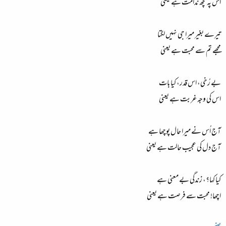
اس پہ کچھ ندامت ہے یعنی
تیرے بغیر میرا جی نہیں لگتا
مجھے تم سے محبت ہے یعنی
بے رُخی، اس قدر، کیا بات
اس کی وجہ غربت ہے یعنی
آج اُس نے میرا حال پوچھا ہے
آج دل کی عجیب حالت ہے یعنی
کیا کہا؟، زندگی بے معنی ہے
اچھا! محبت سے فرصت ہے یعنی