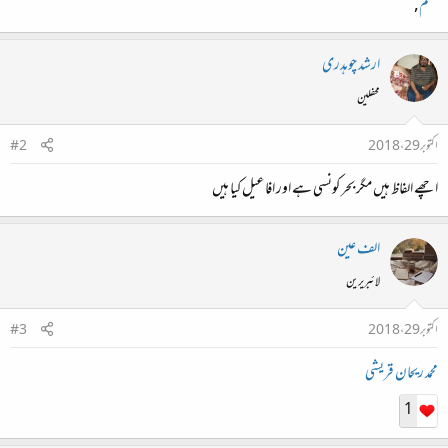
صنم
,
ارشد چوہدری
محفلین
اکتوبر 29، 2018
#2
اچھے الفاظ ہیں مگر بحر کونسی ہے اور افاعیل کیا ہیں
الف عین
لائبریرین
اکتوبر 29، 2018
#3
محمد ریحان قریشی
1