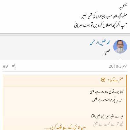
شکریہ
مگر مجھے ان سب چیزوں کی تمیز نہیں
آپ اگر کچھ اصلاح کر دیں تو بہت مہربانی
محمد خلیل الرحمٰن
محفلین
نومبر 3، 2018
#9
صنم نے کہا:
خفا ہونے کی عادت ہے یعنی
اس پہ کچھ ندامت ہے یعنی
تیرے بغیر میرا جی نہیں لگتا
مجھے تم سے محبت ہے یعنی
مزید نمائش کے لیے کلک کریں۔۔۔