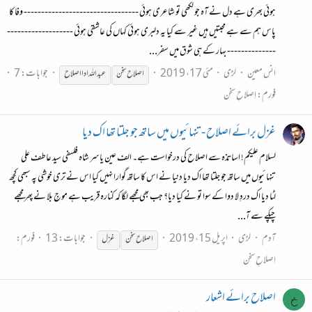
ہوئی بھری ہے دل نے آہ جو لکھی تو شاعری ہوئی --------------------------------- وفا کا
پاس ہم سے ہے محبتیں ہیں غیر سے کیا یہ دلبری ہوئی کہاں کی عاشقی ہوئی -------------------
-------------- بہار کے ہی شوق میں سفر...
انس معین
لڑی
مئی 17، 2019
جوابات: 7
اصلاح
سخن
عبداللہ ادا
اصلاح
فورم:
اِصلاحِ سخن
غزل برائے اصلاح - تنہائیوں میں ساتھ جو جلتا تھا اک دیا
لسلام علیکم! اساتذہ سے اصلاح کی درخواست ہے۔ الف عین یاسر شاہ فلسفی سید عاطف علی
تنہائیوں میں ساتھ جو جلتا تھا اک دیا دنیا نے اس کا ساتھ گوارا نہیں کیا اس نے تری خوشی پہ سبھی کچھ
لٹا دیا اک دردِ لا دوا کے سوا تو نے کیا دیا؟ جب بھی مجھے لگا کہ کنارہ قریب ہے موجِ بلا نے پھر مجھے
چپکے سے آ...
آدم
لڑی
اپریل 15، 2019
جوابات: 13
فورم:
اصلاح
سخن
غزل
اِصلاحِ سخن
اصلاح برائے اشعار
خ