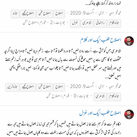
تمہارا روٹھ کر کہنا چلے جاؤ کہ...
محمد فخر سعید
لڑی
اگست 9، 2020
اصلاح
اصلاح
سخن
اصلاح
کیجیے
تازہ
جوابات: 2
فورم:
اِصلاحِ سخن
تازہ کلام
راہنمائی
شاعری
غزل
اصلاح طلب ایک اور کلام
شاعری جس کو آتی ہے، اُسے رونا نہیں آتا درد لکھنا تو آتا ہے، زخم دینا نہیں آتا مزاج اپنا اگرچہ
مختلف ہو گا سبھی سے پر ہمیں موقع کی نسبت سے بدل جانا نہیں آتا ہم ہی تو ہیں جو ہر اک زخم سہتے
ہیں اور ہنستے ہیں سر محفل ہمیں تو اشک بہانا نہیں آتا چلو اب سن بھی لو کہنا، نہیں ناراضگی اچھی
ہمیں تعلق...
محمد فخر سعید
لڑی
اگست 9، 2020
اصلاح
اصلاح
سخن
اصلاح
کیجیے
تازہ ترین
جوابات: 0
فورم:
اِصلاحِ سخن
تازہ کلام
شاعری
اصلاح طلب ایک اور غزل
نگاہ تم سے ملا کر ہم مئے خانہ بھول جاتے ہیں تمہیں پا کر قسم تیری زمانہ بھول جاتے ہیں تیرے
رخسار کی شوخی اثر کرتی ہے بھنوروں پر کہ ان کی مست رنگت سے وہ کلیاں بھول جاتے ہیں ہمیں