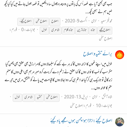
جب بھی کبھی آیا ہے غصہ اُس کی باتوں پر وہ چہرہ پھول سا دیکھیں تو غصہ بھول جاتے ہیں کِیا کیا کچھ
نہیں ہم نے سبھی کچھ...
محمد فخر سعید
لڑی
اگست 9، 2020
اصلاح
اصلاح
سخن
اصلاح
کیجئے،
جوابات: 0
فورم:
اصلاح
کیجیے
تازہ
تازہ ترین
تازہ کلام
شاعری
غزل
اِصلاحِ سخن
برائے تنقید و اصلاح
غزل میں اپنے غموں کا ازالہ دوں گا کہ ہر بے کسے کو سنبھالا دوں گا مرا رزق بھی عشق بھی چھن گیا
مگر سب کو حُب کا نوالہ دوں گا کہا عشق نے زخم دے کر بہت کرو صبر مرہم بھی اعلی دوں گا صنم
زندگانی تو تاریک ہی کر گیا خدا! تم ہی کہہ دو اجالا دوں گا قیامت میں پانے کو بخشش مری میں تیرے
ستم کا حوالہ دوں...
شاہ آتش
لڑی
اپریل 13، 2020
اصلاح
سخن
تنقید
شاعری
غزل
جوابات: 10
فورم:
اِصلاحِ سخن
اصلاح کیجئے:اجڑا ہوا چمن ہوں ، مجھے یاد کیجئے