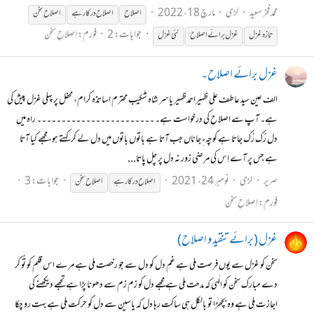
محمد فخر سعید
لڑی
مارچ 18، 2022
اصلاح
اصلاح
درکار ہے
اصلاح
سخن
جوابات: 2
فورم:
اِصلاحِ سخن
تازہ غزل
غزل برائے
اصلاح
نئی غزل
غزل برائے اصلاح۔
الف عین سید عاطف علی ظہیراحمدظہیر یاسر شاہ شکیب محترم اساتذہ کرام، محفل پر پہلی غزل پیش کی
ہے۔ آپ سے اصلاح کی درخواست ہے۔ ۔۔۔۔۔۔۔۔۔۔۔۔۔۔۔۔۔۔۔۔۔۔۔۔ راہ میں
دل رُک رُک جاتا ہے کوچہءِ جاناں جب آتا ہے باتوں باتوں میں دل لے کر کہتے ہو، مجھے کیا آتا
ہے جس پر آے اِس کی مرضی زور نہ دل پر چل پاتا...
صریر
لڑی
نومبر 24، 2021
جوابات: 3
اصلاح
درکار ہے
اصلاح
سخن
فورم:
اِصلاحِ سخن
غزل (برائے تنقید و اصلاح)
سخن کو غزل سے یوں فرصت ملی ہے غمِ دل کو دل سے جو رخصت ملی ہے مرے اس قلم کو تُو کر
دے مبارک سخن کو الٰہی کہ مدحت ملی ہے مجھے دل کو زم زم سے دھونا پڑا ہے تجھے دیکھنے کی
اجازت ملی ہے وہ بچھڑا تو بالکل ہی ساکت رہا دل کہ یاسین سے دل کو حرکت ملی ہے بہت رو چکا