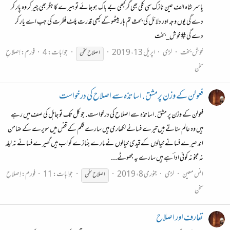
یاسر شاہ الف عین نازک سی کلی بھی گر کبھی بے باک ہو جائے تو ہیرے کا جگر بھی چیر کر وہ پار کر
دے گی یوں وجہ اور دلائل کی بحث تم ہار بیٹھو گے کبھی قدرت پلٹ فطرت کی جب اے یار کر
دے گی #خوش_بخت
خوش بخت
لڑی
اپریل 13، 2019
جوابات: 4
فورم:
اِصلاحِ
اصلاح
سخن
سخن
فعولن کے وزن پرمشق . اساتذہ سے اصلاح کی درخواست
فعولن کے وزن پر مشق . اساتذہ سے اصلاح کی درخواست . جو کل تک تو جاہل کی صف میں رہے
ہیں وہ عالم سناتے ہیں تیرے فسانے لکھاری ہیں سارے قلم کے قفس میں سویرے کے ضامن
اندھیرے فسانے خیالوں کے قیدی خیالوں نے مارے جنازے کو اب ہیں گھیرے فسانے نہ لیلہ
نہ مجنو نہ کوئی ادا ؔہے ہیں سارے یہ جھوٹے...
انس معین
لڑی
جنوری 8، 2019
جوابات: 11
فورم:
اِصلاحِ
اصلاح
سخن
سخن
تعارف اور اصلاح