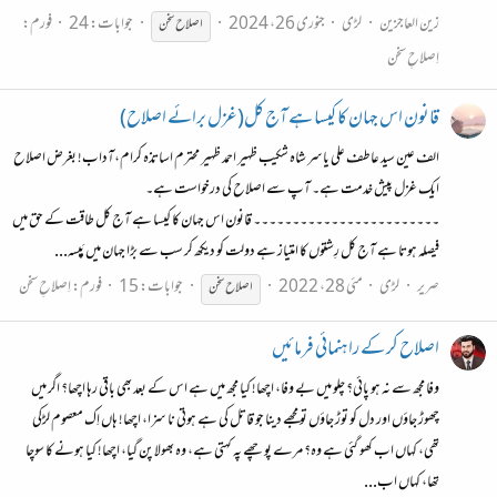
زین العاجزین
لڑی
جنوری 26، 2024
جوابات: 24
فورم:
اصلاح
سخن
اِصلاحِ سخن
قانون اس جہان کا کیسا ہے آج کل(غزل برائے اصلاح)
الف عین سید عاطف علی یاسر شاہ شکیب ظہیر احمد ظہیر محترم اساتذہ کرام،آداب! بغرض اصلاح
ایک غزل پیش خدمت ہے۔ آپ سے اصلاح کی درخواست ہے۔
۔۔۔۔۔۔۔۔۔۔۔۔۔۔۔۔۔۔۔۔۔۔۔۔ قانون اس جہان کا کیسا ہے آج کل طاقت کے حق میں
فیصلہ ہوتا ہے آج کل رِشتوں کا امتیاز ہے دولت کو دیکھ کر سب سے بڑا جہان میں پَیسہ...
صریر
لڑی
مئی 28، 2022
جوابات: 15
فورم:
اِصلاحِ سخن
اصلاح
سخن
اصلاح کر کے راہنمائی فرمائیں
وفا مجھ سے نہ ہو پائی؟ چلو میں بے وفا، اچھا! کیا مجھ میں ہے اس کے بعد بھی باقی رہا اچھا؟ اگر میں
چھوڑ جاؤں اور دل کو توڑ جاؤں تو مجھے دینا جو قاتل کی ہے ہوتی نا سزا، اچھا! ہاں اِک معصوم لڑکی
تھی، کہاں اب کھو گئی ہے وہ؟ مرے پوچھے پہ کہتی ہے، وہ بھولا پن گیا، اچھا! کیا ہونے کا سوچا
تھا، کہاں اب...