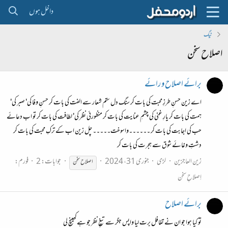
داخل ہوں
ٹیگ
اصلاح سخن
برائے اصلاح و رائے
اے زین حسنِ طرزِ محبت کی بات کر سنگ دل ستم شعار سے الفت کی بات کر حسنِ وفا کی' صبر کی'
ہمت کی بات کر یارِ غنی کی چشمِ عنایت کی بات کر منظورئی نظر کی' لطافت کی بات کر تو اب دعائے
حب کی اجابت کی بات کر ۔۔۔۔۔۔واسوخت۔۔۔۔۔ چل زین اب کے ترکِ محبت کی بات کر
دشتِ وغائے شوق سے ہجرت کی بات کر
زین العاجزین
لڑی
جنوری 31، 2024
جوابات: 2
فورم:
اصلاح
سخن
اِصلاحِ سخن
برائے اصلاح
تو کیا ہوا جو ان نے تغافل برت لیا واپس جگر سے تیغِ نظر جو ہےکھینچ لی