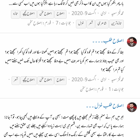
بار پھر بکھر گیا ہوں میں ان کا اب ذکر بھی نہیں کرتا لگ رہا ہے بگڑ گیا ہوں میں اب کسی سے...
محمد فخر سعید
لڑی
اگست 9، 2020
اصلاح
اصلاح
سخن
اصلاح
کیجیے
تازہ
جوابات: 7
فورم:
اِصلاحِ سخن
تازہ ترین
شاعری
شعر
غزل
اصلاح طلب۔۔۔۔
جفا کر کے وفا سمجھتے ہو؟ تم خود کو کیا سمجھتے ہو؟ تم سمجھتے ہو ہمیں کھوٹا سکا اور خود کو کیا کھرا سمجھتے ہو؟
اور بھی عیب بتاؤ نا ہمارے ہم کو یا صرف ہمیں بے وفا سمجھتے ہو؟ فخرؔ کا حال تک نہیں سنتے ہمیں
کیا تم مَرا سمجھتے ہو؟
محمد فخر سعید
لڑی
اگست 9، 2020
اصلاح
اصلاح
سخن
اصلاح
کیجیے
شعر
جوابات: 1
فورم:
اِصلاحِ سخن
اصلاح طلب غزل ۔۔۔
ہجر میں ہم نے صنم جتنے زخم جھیلے ہیں پوچھیے مت! سبھی یہ آپ کے وسیلے ہیں کبھی چاہو، تو آ جانا!
ہمارے پاس کہ اب بھی تمہارے بن، قسم تیری! بہت زیادہ اکیلے ہیں بھلے ہی عشق سننے میں
بہت بے کار لگتا ہے سبھی گلشن کے رنگ و ڈھنگ اسی سے ہی سجیلے ہیں ہمیں تو یاد ہے اب بھی