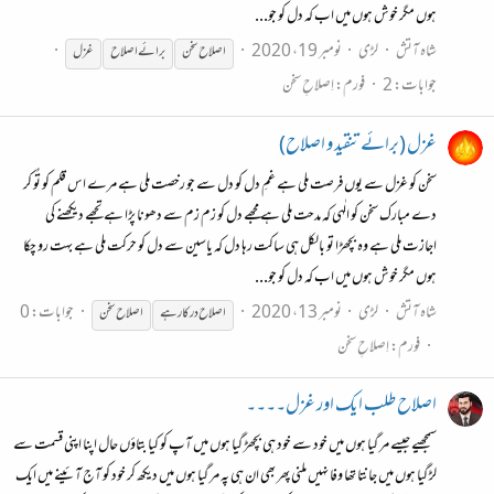
ہوں مگر خوش ہوں میں اب کہ دل کو جو...
شاہ آتش
لڑی
نومبر 19، 2020
اصلاح
سخن
برائے
اصلاح
غزل
جوابات: 2
فورم:
اِصلاحِ سخن
غزل (برائے تنقید و اصلاح)
سخن کو غزل سے یوں فرصت ملی ہے غمِ دل کو دل سے جو رخصت ملی ہے مرے اس قلم کو تُو کر
دے مبارک سخن کو الٰہی کہ مدحت ملی ہے مجھے دل کو زم زم سے دھونا پڑا ہے تجھے دیکھنے کی
اجازت ملی ہے وہ بچھڑا تو بالکل ہی ساکت رہا دل کہ یاسین سے دل کو حرکت ملی ہے بہت رو چکا
ہوں مگر خوش ہوں میں اب کہ دل کو جو...
شاہ آتش
لڑی
نومبر 13، 2020
جوابات: 0
اصلاح
درکار ہے
اصلاح
سخن
فورم:
اِصلاحِ سخن
اصلاح طلب ایک اور غزل۔۔۔۔
سمجھیے جیسے مر گیا ہوں میں خود سے خود ہی بچھڑ گیا ہوں میں آپ کو کیا بتاؤں حال اپنا اپنی قسمت سے
لڑ گیا ہوں میں جانتا تھا وفا نہیں ملنی پھر بھی ان ہی پہ مر گیا ہوں میں دیکھ کر خود کو آج آئینے میں ایک