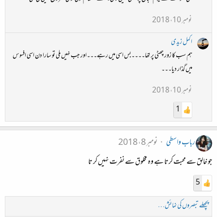
نومبر 10، 2018
اکمل زیدی
ہم سب کا زور چھٹی پر تھا۔۔۔۔بس اسی میں رہے۔۔۔اور جب نہیں ملی تو سارا دن اسی افسوس
میں گذار دیا۔۔۔
نومبر 10، 2018
1
رباب واسطی
نومبر 8، 2018
جو خالق سے محبت کرتا ہے وہ مخلوق سے نفرت نہیں کر تا
5
پچھلے تبصروں کی نمائش…