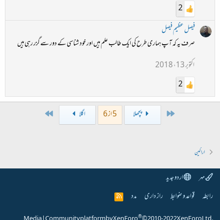
2
فیصل عظیم فیصل
صرف یہ کہ آپ ہماری طرح کی ایک طالب علم ہیں اور خود شناسی کے دور سے گزر رہی ہیں
اکتوبر 13، 2018
2
Last
First
پچھلا
5 از 6
اگلا
اراکین
مہر
اردو جدید
رابطہ
قواعد و ضوابط
راز داری
مدد
R
S
S
®
Media
|
Community platform by XenForo
© 2010-2022 XenForo Ltd.