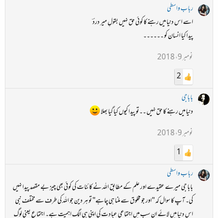
رباب واسطی
اسے اس دنیا میں رہنے کا کوئی حق نہیں بقولِ میر دردؔ
پیدا کیا انسان کو ۔۔۔۔۔۔
نومبر 9، 2018
2
باباجی
دنیا میں رہنے کا حق نہیں ۔۔تو پیدا کیوں کیا گیا بھلا
نومبر 9، 2018
1
رباب واسطی
بابا جی میرے عقیدے اور علم کے مطابق اللہ نے کائنات کی کوئی بھی چیز بے مقصد پیدا نہیں
کی۔ آپ کا سوال کہ "اور جو مخلوق سے ملنا ہی چاہے" تو ہر دین جو اللہ کی طرف سے مختلف نبی
اس دنیا میں لائے ان سب میں اجتماعی عبادت کی اپنی ہی الگ اہمیت ہے۔ اجتماع یعنی لوگ