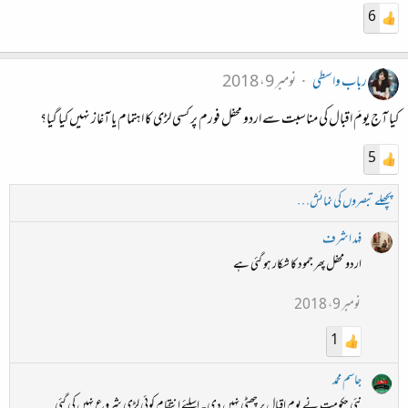
6
رباب واسطی
نومبر 9، 2018
کیا آج یومَ اقبال کی مناسبت سے اردو محفل فورم پر کسی لڑی کا اہتمام یا آغاز نہیں کیا گیا؟
5
پچھلے تبصروں کی نمائش…
فہد اشرف
اردو محفل پھر جمود کا شکار ہو گئی ہے
نومبر 9، 2018
1
جاسم محمد
نئی حکومت نے یوم اقبال پر چھٹی نہیں دی۔ اسلئے انتقام کوئی لڑی شروع نہیں کی گئی