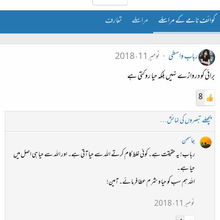
کوائف نامے کے مراسلے
مراسلے
تعارف
رباب واسطی
نومبر 11، 2018
برائی کو دروازے نہیں بلکہ حیا روکتی ہے
8
پچھلے تبصروں کی نمائش…
جاسمن
رباب! یہ حقیقت ہے۔ کوئی غلط کام کرتے اللہ سے حیا آتی ہے۔ اور اللہ سے حیا ہی اصل میں
حیا ہے۔
اللہ ہم سب کو حیا و شرم عطا فرمائے۔ آمین!
نومبر 11، 2018