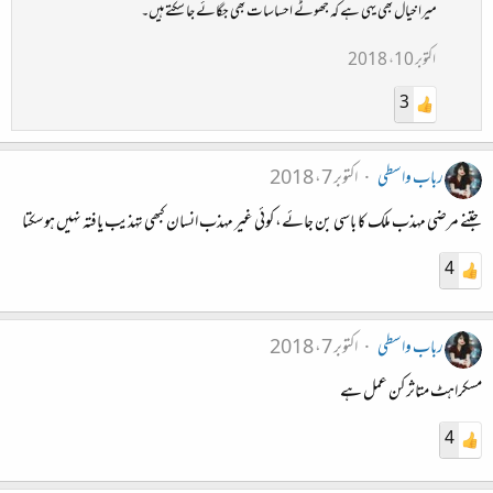
میرا خیال بھی یہی ہے کہ جھوٹے احساسات بھی جگائے جا سکتے ہیں۔
اکتوبر 10، 2018
3
رباب واسطی
اکتوبر 7، 2018
جتنے مرضی مہذب ملک کا باسی بن جائے، کوئی غیر مہذب انسان کبھی تہذیب یافتہ نہیں ہوسکتا
4
رباب واسطی
اکتوبر 7، 2018
مسکراہٹ متاثر کن عمل ہے
4