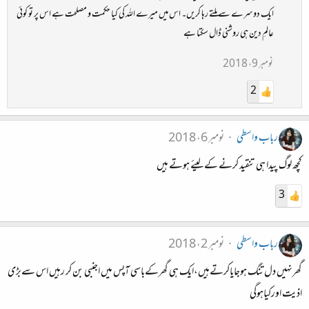
ایک دوسرے سے ملتے رہا کریں۔ اس میں میرے اللہ کی کیا حکمت و مصلحت ہے اس پر تو کوئی
عالمِ دین ہی روشنی ڈال سکتا ہے
نومبر 9، 2018
2
رباب واسطی
نومبر 6، 2018
کچھ لوگ پیدا ہی تنقید کرنے کے لیئے ہوتے ہیں
3
رباب واسطی
نومبر 2، 2018
گھرنہیں دل تنگ ہوجایاکرتےہیں،ایک ہی گھرکےباسی آپس میں اجنبی بن کر رہیں اس سےبڑی
اذیت اورکیاہوگی