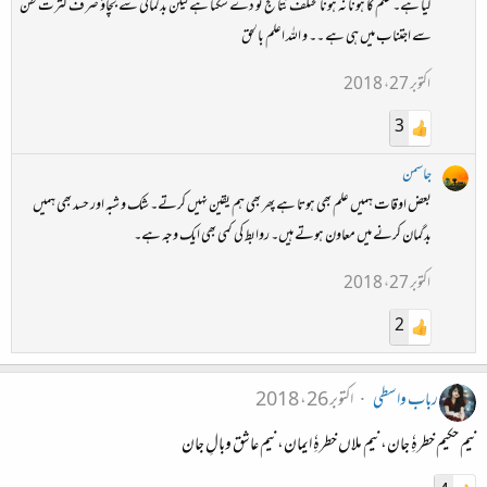
گیا ہے۔ علم کا ہونا نہ ہونا مختلف نتائج تو دے سکتا ہے لیکن بدگمانی سے بچاؤ صرف کثرت ظن
سے اجتناب میں ہی ہے ۔۔ و اللہ اعلم بالحق
اکتوبر 27، 2018
3
جاسمن
بعض اوقات ہمیں علم بھی ہوتا ہے پھر بھی ہم یقین نہیں کرتے۔ شک و شبہ اور حسد بھی ہمیں
بدگمان کرنے میں معاون ہوتے ہیں۔ روابط کی کمی بھی ایک وجہ ہے۔
اکتوبر 27، 2018
2
رباب واسطی
اکتوبر 26، 2018
نیم حکیم خطرہِٗ جان، نیم ملاں خطرہِٗ ایمان، نیم عاشق وبالِ جان