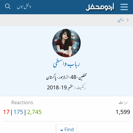
داخل ہوں
اراکین
رباب واسطی
محفلین
·
48
·
از
لاہور، پاکستان
رکنیت
ستمبر 19، 2018
مراسلے
Reactions
17
175
2,745
1,599
Find