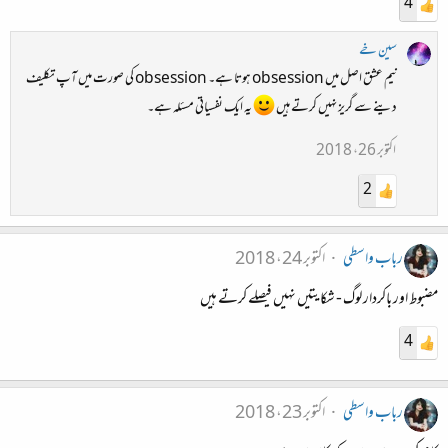
4
سین خے
نیم عشق اصل میں obsession ہوتا ہے۔ obsession کی صورت میں آپ تکلیف
دینے سے گریز نہیں کرتے ہیں
یہ ایک نفسیاتی مسئلہ ہے۔
اکتوبر 26، 2018
2
رباب واسطی
اکتوبر 24، 2018
مضبوط اور باکردار لوگ - شکایتیں نہیں فیصلے کرتے ہیں
4
رباب واسطی
اکتوبر 23، 2018