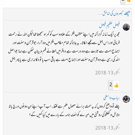
پچھلے تبصروں کی نمائش…
فیصل عظیم فیصل
مجھ پر ایک زمانہ گزرا کہ میں اپنے مکتب فکر کے علاوہ سب کو گمراہ سمجھتا تھا لیکن اللہ نے رحمت
فرمائی اور اس جہل سے مجھے نکالا۔ یہ جانا کہ تمام مکاتب فکر میں وہ آراء جو قرآن و سنت اور
اجماع امت سے ثابت ہے وہ درست ہے دیگر میں خطائے فہم و بیان ممکن ہے لہذا جو اصل
اللہ کی رسی ہے وہ قرآن و سنت اور اجماع امت ہے باقی سب یا تو دکانداری ہے یا پھر جہل
اکتوبر 13، 2018
2
رباب واسطی
پہلے تو واضح کردوں کہ یہ بحث برائے حصولِ علم ہے فقط۔ اب آپ اپنے ان دونوں درجِ بالا
دلائل و گفتگو کی روشنی میں میرے کوائف نامہ کے بارے میں کیا کہیں گے؟
اکتوبر 13، 2018