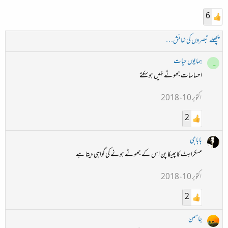
6
پچھلے تبصروں کی نمائش…
ہمایوں حیات
ہ
احساسات جھوٹے نہیں ہوسکتے
اکتوبر 10، 2018
2
باباجی
مسکراہٹ کا پھیکا پن اس کے جھوٹے ہونے کی گواہی دیتا ہے
اکتوبر 10، 2018
2
جاسمن