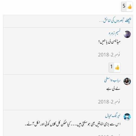
5
پچھلے تبصروں کی نمائش…
نسیم زہرہ
میڈیسن لی یا نہیں؟
نومبر 2، 2018
1
رباب واسطی
لے لی ہے
نومبر 2، 2018
نیرنگ خیال
اس سے بڑی اذیتیں بھی ہو سکتی ہیں۔۔۔ کیا ممکن کل کلاں کوئی اور نکل آئے۔