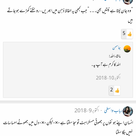
“وہ جان لیتا ہے نیتیں بھی۔۔۔” جب کبھی یہ الفاظ ذہن میں ابھریں، رونگٹے کھڑے ہو جاتے
ہیں
5
جاسمن
ماشاءاللہ!
اللہ کا کرم ہے آپ پہ۔
اکتوبر 10، 2018
2
رباب واسطی
اکتوبر 9، 2018
انسان اپنے ہونٹوں پر جھوٹی مسکراہٹ تو سجا سکتا ہے -×- لیکن -×- دل میں جھوٹے احساسات
نہیں جگا سکتا