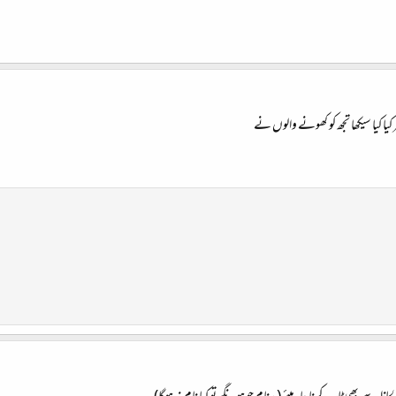
ا کیا سیکھا تجھ کو کھونے والوں نے