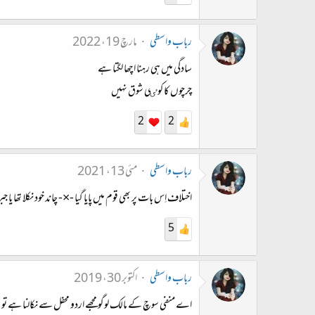
رباب واسطی
مارچ 19، 2022
سادگی میں ہی رہنا اچھا لگتا ہے
چرچوں کا کوٸی شوق نہیں
2
2
رباب واسطی
مئی 13، 2021
اختلاف اِس بات پر بھی قوم میں پایا گیا -×- چاند خود نکلا تھا یا جبرا
5
رباب واسطی
اکتوبر 30، 2019
اے منفی سوچ کے مالک لوگو مجھے اردو محفل سے نکالنا ہے تو و