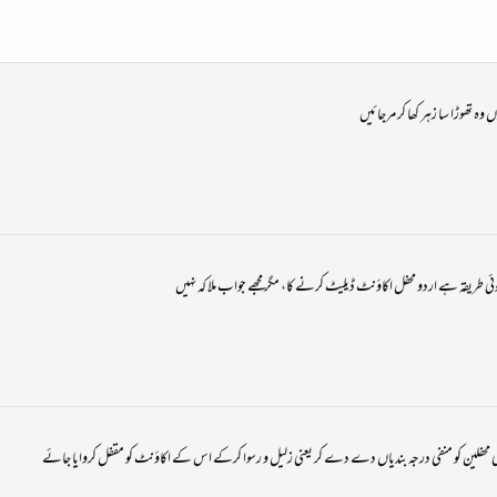
وہ تھوڑا سا زہر کھا کر مرجائیں
ی طریقہ ہے اردو محفل اکاؤنٹ ڈیلیٹ کرنے کا، مگر مجھے جواب ملا کہ نہیں
سی محفلین کو منفی درجہ بندیاں دے دے کر یعنی زلیل و رسوا کرکے اس کے اکاؤنٹ کو مقفل کروایا جائے