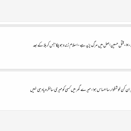
 کے بعد-×-قتل حسین اصل میں مرگِ یزید ہے - اسلام زندہ ہو چکا 'بس کربلا کے بعد
یران کن خوشگوار سا احساس ہوا، میرے گھر میں کسی کو میری سالگرہ یاد ہی نہیں