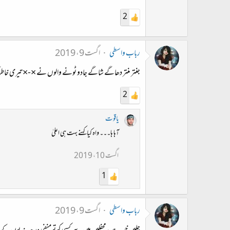
2
رباب واسطی
اگست 9، 2019
جنتر منتر دھاگے شاگے جادو ٹونے والوں نے ×-× تیری خاطر کی
2
یاقوت
آہا ہا۔۔۔ واہ کیا کہنے بہت ہی اعلیٰ
اگست 10، 2019
1
رباب واسطی
اگست 9، 2019