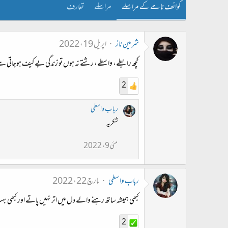
کوائف نامے کے مراسلے
مراسلے
تعارف
شرمین ناز
اپریل 19، 2022
کچھ رابطے، واسطے، رشتے نہ ہوں تو زندگی بے کیف ہوجاتی ہ
2
رباب واسطی
شکریہ
مئی 9، 2022
رباب واسطی
مارچ 22، 2022
کبھی ہمیشہ ساتھ رہنے والے دل میں اتر نہیں پاتے اور کبھی 
2