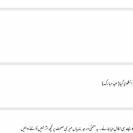
ً نکلوایا گیا (عید مبارک)
یسے ہی نکال دیا جائے۔ یہ منفی درجہ بندیاں میری صحت پر کچھ اثر نہیں ڈالنے والیں