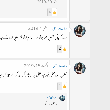
اکتوبر 30، 2019
4
رباب واسطی
ستمبر 1، 2019
تجدید کربلا کی تمہیں فکر ہو تو ہو - اسلام کو تو فکر نہیں کربلا
2
رباب واسطی
اگست 15، 2019
شکریہ اردو محفل فورم، محفل پر اپنا پیج لاگ ان کرتے ہی اک ح
4
عرفان سعید
سالگرہ مبارک!