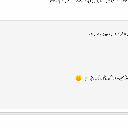
ظ سے بھی ٹاپ کرنا چاہیئے (بدنام جو ہونگے تو کیا نام نہ ہوگا)
ئی حاضر سروس ٹاپ پر برجمان ہو۔
 کوئی تین ہزار منفی ریٹنگ تک پہنچتا ہے۔