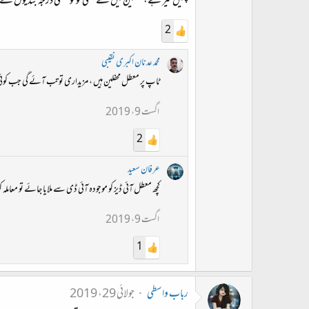
چلیں خیر ہے، محفلین میں سے کسی کو تو منفی درجہ بندیوں کے لحا
2
محمد عدنان اکبری نقیبی
ٹاپ پر معطل محفلین ہیں ، مزیداری تو تب آئے گی جب کو
اگست 9، 2019
2
عرفان سعید
کچھ معطل آئی ڈیز کو موجودہ آئی ڈی سے ملایا جائے تو معاملہ
اگست 9، 2019
1
رباب واسطی
جولائی 29، 2019