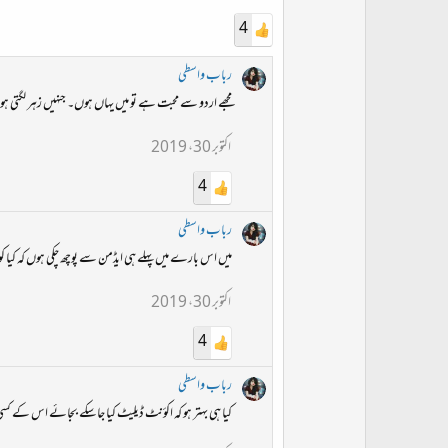
4
رباب واسطی
مجھے اردو سے محبت ہے تو میں یہاں ہوں۔ جنہیں زہر لگتی ہوں 
اکتوبر 30، 2019
4
رباب واسطی
میں اس بارے میں پہلے ہی ایڈمن سے پوچھ چکی ہوں کہ کیا کوئ
اکتوبر 30، 2019
4
رباب واسطی
کیا ہی بہتر ہو کہ اکؤنٹ ڈیلیٹ کیا جاسکے بجائے اس کے ک