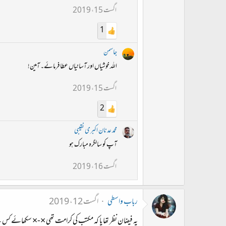
اگست 15، 2019
1
جاسمن
اللہ خوشیاں اور آسانیاں عطا فرمائے۔ آمین!
اگست 15، 2019
2
محمد عدنان اکبری نقیبی
آپ کو سالگرہ مبارک ہو
اگست 16، 2019
رباب واسطی
اگست 12، 2019
یہ فیضان نظر تھا یا کہ مکتب کی کرامت تھی ×-× سکھائے کس