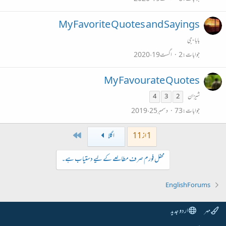
My Favorite Quotes and Sayings
بابا-جی
جوابات
2
اگست 19، 2020
My Favourate Quotes
شیزان
4
3
2
جوابات
73
دسمبر 25، 2019
Last
1 از 11
اگلا
محفل فورم صرف مطالعے کے لیے دستیاب ہے۔
English Forums
مہر
اردو جدید