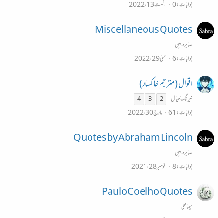
جوابات
0
اگست 13، 2022
Miscellaneous Quotes
صابرہ امین
جوابات
6
مئی 29، 2022
اقوال (مترجم خاکسار)
نیرنگ خیال
4
3
2
جوابات
61
مارچ 30، 2022
Quotes by Abraham Lincoln
صابرہ امین
جوابات
8
نومبر 28، 2021
Paulo Coelho Quotes
سیما علی