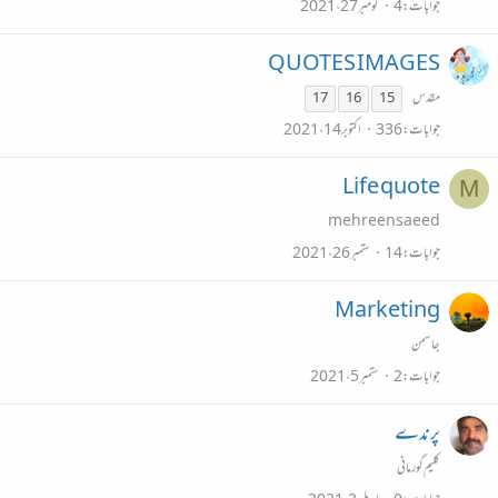
جوابات
4
نومبر 27، 2021
QUOTES IMAGES
مقدس
17
16
15
جوابات
336
اکتوبر 14، 2021
Life quote
M
mehreensaeed
جوابات
14
ستمبر 26، 2021
Marketing
جاسمن
جوابات
2
ستمبر 5، 2021
پرندے
کلیم گورمانی