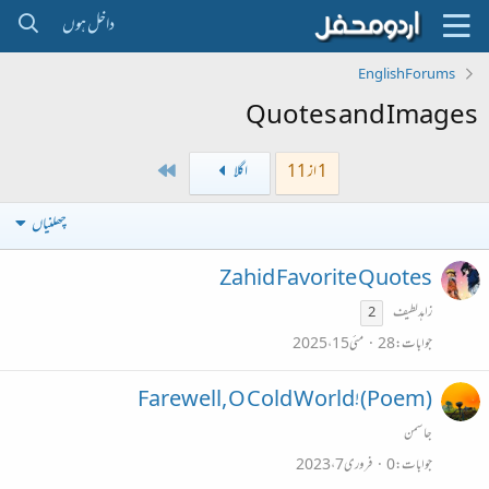
داخل ہوں
English Forums
Quotes and Images
Last
1 از 11
اگلا
چھلنیاں
Zahid Favorite Quotes
زاہد لطیف
2
جوابات
28
مئی 15، 2025
(Poem)!Farewell, O Cold World
جاسمن
جوابات
0
فروری 7، 2023