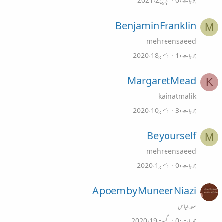
جوابات
0
اپریل 2، 2021
Benjamin Franklin
M
mehreensaeed
جوابات
1
دسمبر 18، 2020
Margaret Mead
K
kainatmalik
جوابات
3
دسمبر 10، 2020
Be yourself
M
mehreensaeed
جوابات
0
دسمبر 1، 2020
A poem by Muneer Niazi
سعد الیاس
جوابات
0
اگست 19، 2020