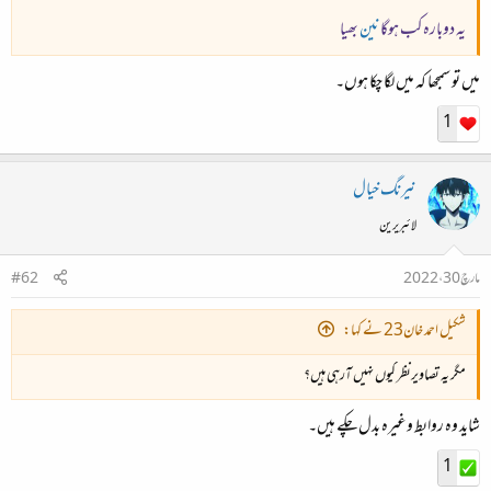
یہ دوبارہ کب ہوگا
نین
بھیا
میں تو سمجھا کہ میں لگا چکا ہوں۔
1
نیرنگ خیال
لائبریرین
مارچ 30، 2022
#62
شکیل احمد خان23 نے کہا:
مگر یہ تصاویرنظر کیوں نہیں آرہی ہیں؟
شاید وہ روابط وغیرہ بدل چکے ہیں۔
1