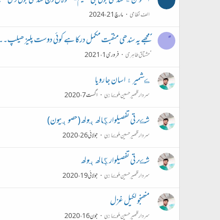
اسکولن ۾ سندھی بولی جی تعليم - سکولاں وچ سندھی بولی دی تعلیم - ion of Sindhi language in Schools
الف نظامی
مارچ 21، 2024
ًًًمجھے یہ سندھی منقبت مکمل درکا ہے کوئی دوست پلیز ھیلپ
ًًًمشتاق طاہری
فروری 1، 2021
ڪشمير ۽ اسان جا رويا
سردار ظھير حسين ملوڪاڻي
اگست 7، 2020
شڪر تي تفصيلوار ڳالھ ٻولھ (حصو ٻيون)
سردار ظھير حسين ملوڪاڻي
جولائی 26، 2020
شڪر تي تفصيلوار ڳالھ ٻولھ
سردار ظھير حسين ملوڪاڻي
جولائی 19، 2020
منھنجو لکيل غزل
سردار ظھير حسين ملوڪاڻي
جون 16، 2020