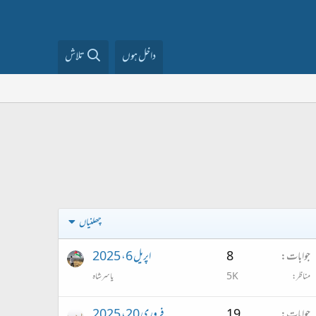
داخل ہوں
تلاش
چھلنیاں
جوابات
8
اپریل 6، 2025
مناظر
5K
یاسر شاہ
جوابات
19
فروری 20، 2025