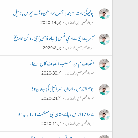
پوليو کي مات ڏيندڙ آمريڪا، ھن وقت بيوس بڻيل
سردار ظھير حسين ملوڪاڻي
جون 14، 2020
آمريڪا جي ڪاري نسل (سياہ فامن) جي روشن تاريخ
سردار ظھير حسين ملوڪاڻي
جون 8، 2020
انصاف م دير، مطلب انصاف کان انڪار
سردار ظھير حسين ملوڪاڻي
مئی 30، 2020
يوم القدس ء اسان اسرائیل کي ڇو مڃو؟
سردار ظھير حسين ملوڪاڻي
مئی 24، 2020
ڪرونا وائرس ء پاڪستان جي معشيت وارو ٻيڙو
سردار ظھير حسين ملوڪاڻي
مئی 11، 2020