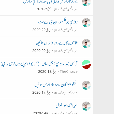
ڪرونا وائرس قدرتي وبا يا ھڪ وڏي سازش
سردار ظھير حسين ملوڪاڻي
مئی 5، 2020
روزي جو فلسفو ء ان جي حڪمت
سردار ظھير حسين ملوڪاڻي
اپریل 29، 2020
طاعون کان ڪرونا وائرس تائین
سردار ظھير حسين ملوڪاڻي
اپریل 20، 2020
قرآن مجيد سنڌي ترجمي سان - (آڊيو / ايم پي ٽي / سي ڊي)
The Choice
اپریل 18، 2020
انفلوئنزا کان ڪرونا وائرس تائين
سردار ظھير حسين ملوڪاڻي
اپریل 17، 2020
ميرا لکھا ھوا غزل
سردار ظھير حسين ملوڪاڻي
مارچ 14، 2020