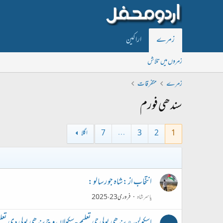
زمرے
اراکین
زمروں میں تلاش
زمرے
متفرقات
سندھی فورم
1
2
3
…
7
اگلا
انتخاب از :شاہ جو رسالو :
یاسر شاہ
فروری 23، 2025