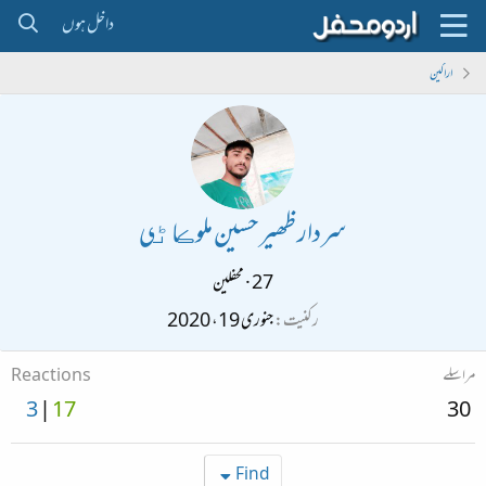
داخل ہوں
اراکین
سردار ظھير حسين ملوڪاڻي
27
·
محفلین
رکنیت
جنوری 19، 2020
مراسلے
Reactions
3
17
30
Find