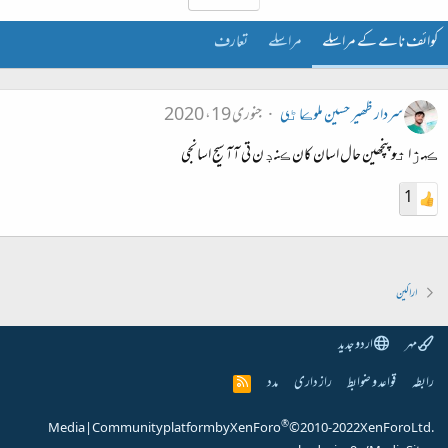
کوائف نامے کے مراسلے
مراسلے
تعارف
سردار ظھير حسين ملوڪاڻي
جنوری 19، 2020
ڪهڙا ٿو پنچھين حال اسان کان ڪنڊن تي آآ سيج اسانجي
1
اراکین
مہر
اردو جدید
رابطہ
قواعد و ضوابط
راز داری
مدد
R
S
S
®
Media
|
Community platform by XenForo
© 2010-2022 XenForo Ltd.