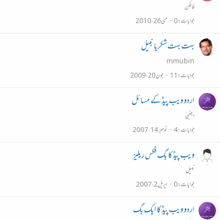
فالکن
جوابات
0
مئی 26، 2010
بہت بہت شکریا نبیل
mmubin
جوابات
11
جون 20، 2009
اردو ویب پیڈ کے مسائل
اجنبی
جوابات
4
نومبر 14، 2007
ویب پیڈ کا بگ فکس ریلیز
نبیل
جوابات
0
اپریل 2، 2007
اردو ویب پیڈ کا ایک بگ