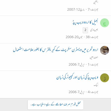
اجنبی
جوابات
7
مارچ 12، 2007
نبیل کا اردو ویب پیڈ
ج
جیسبادی
2
جوابات
38
جون 20، 2006
اردوتحریر میں ویسٹرن سکرپٹ کے کیریکٹرس کا بطور علامت استعمال
الف عین
جوابات
1
اپریل 7، 2006
ویب‌پیڈ کی زبان اور کمپیوٹر کی زبان
ز
زیک
جوابات
4
اپریل 7، 2006
محفل فورم صرف مطالعے کے لیے دستیاب ہے۔