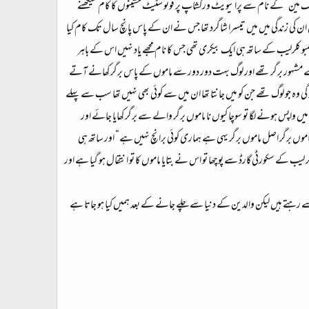
چاندی چوک پر واقع ’’ٹیک مین“ کے نام سے پرائیویٹ ورکشاپ پر فوٹو سٹیٹ مشینوں کا کام سیکھنے
کی زندگی میں میں تیسرا شاگرد تھا جس نے ان کے پاس پانچ سال تک کام کیا
بو کلرلیب کے ساتھ ہی ایک بیکری تھی جس کا نام مجھے یاد نہیں اس کے باہر
 سے مشہور برگر تھے اور لوگ بہت دور دور سے ماموں کے پاس برگر کھانے آتے
ی کیفیت ہو گی وہ جو لوگ تھے جن کو میں جانتا تھا ان میں سے کوئی بھی نہیں تھا سب سے پہلے
یں واپس ہونے لگا تو سوچا کیوں نا ماموں برگر والے سے برگر کھایا جائے اور
ا ”ماموں برگر اصل ماموں برگر یہی ہے ہماری کوئی برانچ نہیں ہے“ اور ساتھ ہی
یب کے سکورٹی گارڈ سے پوچھا تو اس نے بتایا ماموں کا تو انتقال ہو گیا ہے اور
 رہتے ہیں لیکن والدین کے دنیا سے چلے جانے کے بعد ہمیں کیا ہو جاتا ہے