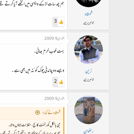
ہم چھ سات لڑکے واپسی میں اکٹھے آیا کرتے تھے 
شمشاد
3
لائبریرین
جنوری 9، 2009
بہت خوب خرم بھائی۔
ویسے دو چاندنی چوک کوئٹہ میں‌بھی ہے ۔
زین
لائبریرین
2
جنوری 9، 2009
شمشاد نے کہا:
جی بالکل گورنمنٹ کالج، سٹلائٹ ٹاؤں والا۔
رضوان
ہم چھ سات لڑکے واپسی میں اکٹھے آیا کرتے تھے سائ