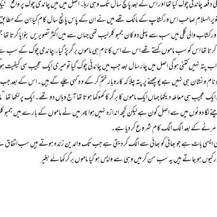
ں جانا ہوا ۔ تو مجھے یاد آیا کہ 2000 میں پہلی دفعہ چاندنی چوک گیا تھا اور اس کے بعد پانچ سال تک وہی رہا۔ اصل میں میں 
نویر السلام صاحب اس ورکشاپ کے مالک تھے میں نے ان کے پاس پانچ سال کام کیا ان کے مطابق ان 
شاب والی گلی میں سب سے پہلی دوکان جمبو کلرلیب تھی جہاں سے میں اکثر تصویریں بنوایا کرتا تھا جم
ایا کرتا تھا اس کو سب ماموں کہتے تھے اس لے اس کا نام ہی ماموں برگر پڑ گیا۔ چاندی چوک کے سب
 برگر کی قیمت 28 روپے تھی اب پتہ نہیں کتنی ہو گی اصل میں چار سال بعد جب میں چاندنی چوک گیا تو میری ایک عجیب س
و نام و نشان ہی نہیں ہے پوچھنے پر پتہ چلا کہ کاروبار ختم کر کے وہ کہی چلے گے ہیں۔ اس کے بعد جب م
و ایک عجیب ہی معاملہ دیکھا جہاں ایک ماموں کا برگر کا کھوکھا ہوتا تھا آج وہاں دو تھے۔ ایک پر لکھا تھ
نے لگا دونوں میں سے اصل کون ہے لیکن کچھ اندازہ نہیں‌ہوا پھر میں نے ماموں کے بارے میں جمبو کلر ل
 مرنے کے بعد الگ الگ کام شروع کر دیا ہے۔
سی ایسی بات ہے جو بھائی کو بھائی سے الگ کر دیتی ہے جب تک والدین زندہ ہوتے ہیں سب اتفاق سے
 کیوں ہو جاتے ہیں یہ سب سن کر میں وہی سے واپس ہو گیا ماموں برگر کھائے بغیر