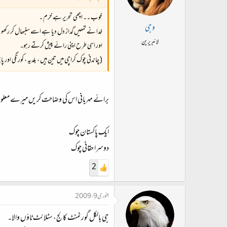
خوب ۔۔ اچھی تحریر ہے خرم ۔
وجی
خدا نے تمھیں گداز دل دیا ہے اسے سنبھال کر رکھو
لائبریرین
اور اسی طرح اپنی رائے پیش کرتے رہو۔
( چاندنی چوک کراچی میں تین ہیں ، بلدیہ ، کورنگی اور پا
برائے مہربانی اس کی وضاحت کریں میرے معلوم
ایک پاکستان چوک
دوسرا حقانی چوک
2
جنوری 9، 2009
جی بالکل گورنمنٹ کالج، سٹلائٹ ٹاؤں والا۔