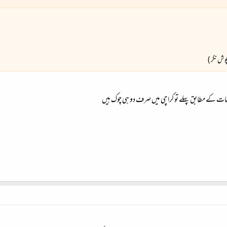
پوش نگر )
ات کے مطابق پہلے تو کراچی میں صرف دو ہی چوک ہیں