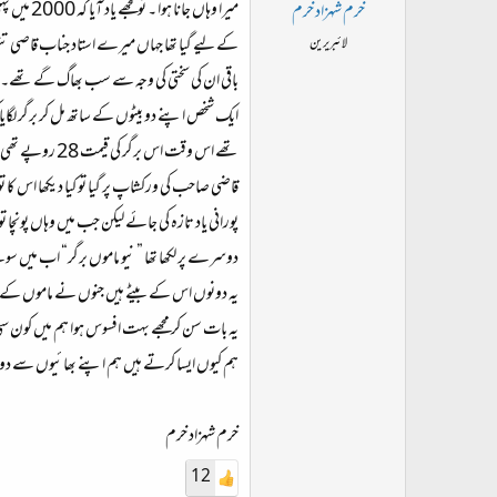
ت
میرا وہا
خرم شہزاد خرم
د
کے لیے گیا تھا جہاں میرے استاد جناب قاصی ت
لائبریرین
ا
باقی ان کی سختی کی وجہ سے سب بھاگ گے تھے۔ ورک
ء
ایک شخص اپنے دو بیٹوں کے ساتھ مل کر برگر لگ
تھے اس وقت اس
قاضی صاحب کی ورکشاپ پر گیا تو کیا دیکھا اس کا ت
پورانی یاد تازہ کی جائے لیکن جب میں وہاں پونچا ت
دوسرے پر لکھا تھا ” نیو ماموں برگر“ اب میں سوچ
یہ دونوں اس کے بیٹے ہیں جنوں نے ماموں کے
یہ بات سن کر مجھے بہت افسوس ہوا ہم میں کون 
ہم کیوں ایسا کرتے ہیں ہم اپنے بھائیوں سے دور
خرم شہزاد خرم
12