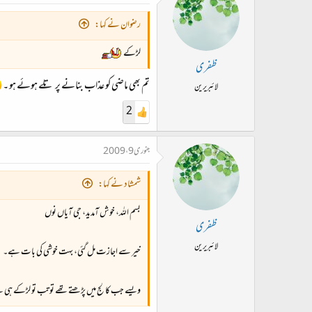
رضوان نے کہا:
لڑکے
ظفری
تم بھی ماضی کو عذاب بنانے پر تلے ہوئے ہو ۔
لائبریرین
2
جنوری 9، 2009
شمشاد نے کہا:
بسم اللہ، خوش آمدید، جی آیاں نوں
ظفری
لائبریرین
خیر سے اجازت مل گئی، بہت خوشی کی بات ہے۔
ویسے جب کالج میں پڑھتے تھے تو تب تو لڑکے ہی 