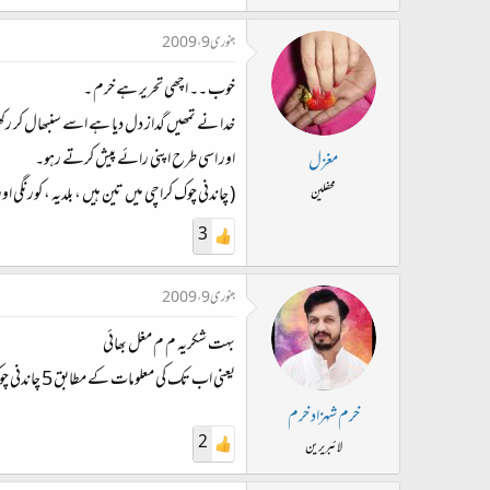
جنوری 9، 2009
خوب ۔۔ اچھی تحریر ہے خرم ۔
خدا نے تمھیں گداز دل دیا ہے اسے سنبھال کر رکھ
اور اسی طرح اپنی رائے پیش کرتے رہو۔
مغزل
( چاندنی چوک کراچی میں تین ہیں ، بلدیہ ، کورنگی او
محفلین
3
جنوری 9، 2009
بہت شکریہ م م مغل بھائی
یعنی اب تک کی معلومات کے مطابق 5 چاندنی چوک ہیں
خرم شہزاد خرم
2
لائبریرین