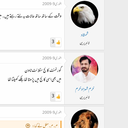
جنوری 9، 2009
وقت کے ساتھ ساتھ حالات بدلتے رہتے ہیں۔ میں رو
شمشاد
3
لائبریرین
جنوری 9، 2009
گورنمنٹ کالج سٹلائٹ ٹاون
میں بھی اسی کالج میں پڑھتا تھا بلکے کھیلتا تھا
خرم شہزاد خرم
3
لائبریرین
جنوری 9، 2009
م۔م۔مغل نے کہا: