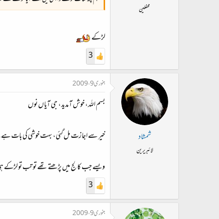
محفلین
لڑکے
3
جنوری 9، 2009
بسم اللہ، خوش آمدید، جی آیاں نوں
خیر سے اجازت مل گئی، بہت خوشی کی بات ہے
شمشاد
لائبریرین
ویسے جب کالج میں پڑھتے تھے تو تب تو لڑکے ہ
3
جنوری 9، 2009