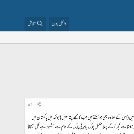
داخل ہوں
تلاش
#1
ن میں (اس کے علاوہ بھی ہو سکتےہیں جب کا مجھے پتہ نہیں) چونکہ میں پاکستان میں
ینما سے کچھ آگے پہلا مکمل چوک چاندنی چوک کے نام سے مشہور ہے کل اتفاقاََ