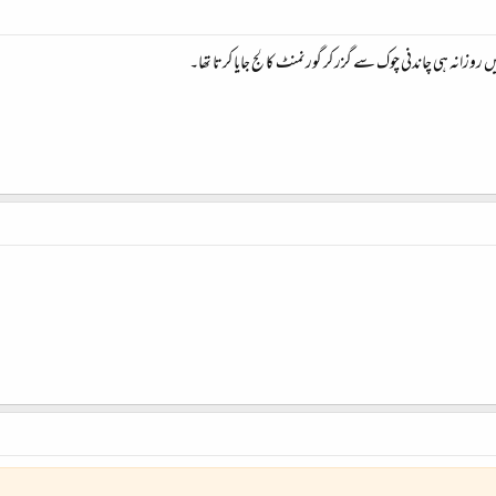
زانہ ہی چاندنی چوک سے گزر کر گورنمنٹ کالج جایا کرتا تھا۔