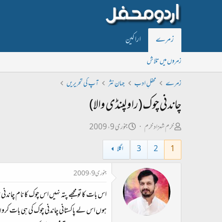
زمرے
اراکین
زمروں میں تلاش
زمرے
محفلِ ادب
جہان نثر
آپ کی تحریریں
چاندنی چوک (راولپنڈی والا)
ص
ت
خرم شہزاد خرم
جنوری 9، 2009
ا
ا
1
2
3
اگلا
ح
ر
ب
ی
جنوری 9، 2009
ل
خ
اس بات کا تو مجھے پتہ نہیں اس چوک کا نام چاندنی 
ڑ
ا
ی
ب
ہوں اس لے پاکستانی چاندنی چوک کی ہی بات کروں