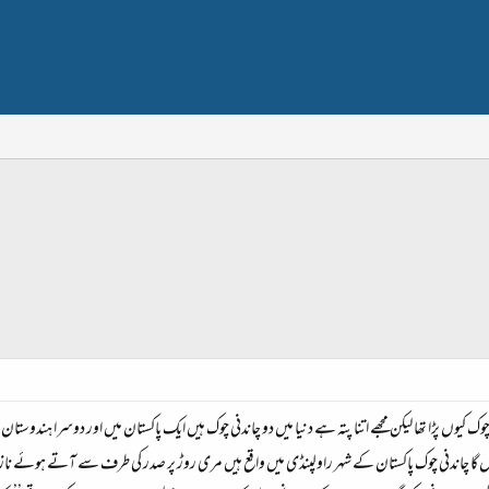
چوک کیوں پڑا تھا لیکن مجھے اتنا پتہ ہے دنیا میں دو چاندنی چوک ہیں ایک پاکستان میں اور دوسرا ہندوستا
 گا چاندنی چوک پاکستان کے شہر راولپنڈی میں واقع ہیں مری روڑ پر صدر کی طرف سے آتے ہوئے ناز س