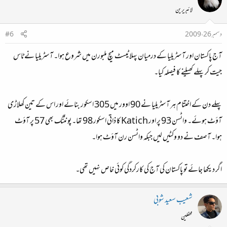
لائبریرین
دسمبر 26، 2009
#6
آج پاکستان اور آسٹریلیا کے درمیان پہلا ٹیسٹ میچ ملبورن میں شروع ہوا۔ آسٹریلیا نے ٹاس
جیت کر پہلے کھیلنے کا فیصلہ کیا۔
پہلے دن کے اختتام ہر آسٹریلیا نے 90 اوور میں 305 اسکور بنائے اور اس کے تین کھلاڑی
آؤٹ ہوئے۔ واٹسن 93 پر اور Katich کا ذاتی اسکور 98 تھا۔ پونٹنگ بھی 57 پر آؤٹ‌
ہوا۔ آصف نے دو وکٹیں لیں جبکہ واٹسن رن آؤٹ ہوا۔
اگر دیکھا جائے تو پاکستان کی آج کی کارکردگی کوئی خاص نہیں تھی۔
شعیب سعید شوبی
محفلین