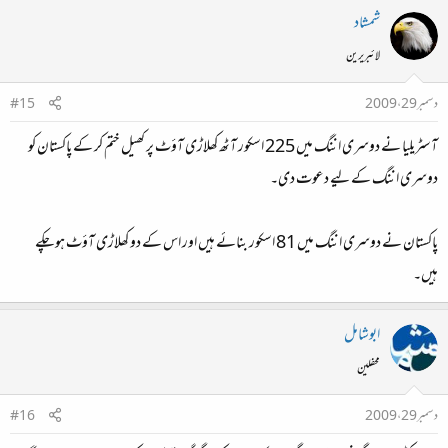
شمشاد
لائبریرین
دسمبر 29، 2009
#15
آسٹریلیا نے دوسری اننگ میں 225 اسکور آٹھ کھلاڑی آؤٹ پر کھیل ختم کر کے پاکستان کو
دوسری اننگ کے لیے دعوت دی۔
پاکستان نے دوسری اننگ میں 81 اسکور بنائے ہیں اور اس کے دو کھلاڑی آؤٹ‌ ہو چکے
ہیں۔
ابوشامل
محفلین
دسمبر 29، 2009
#16