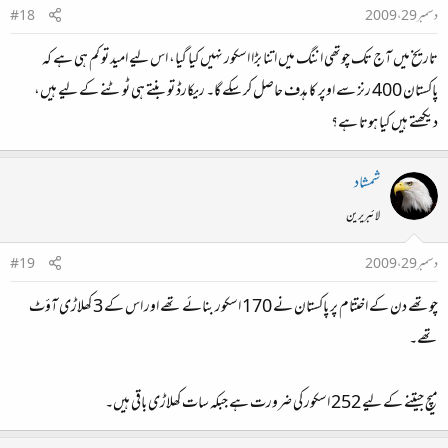
دسمبر 29، 2009
#18
تاریخ میں آج تک چوتھی اننگ میں اتنا بڑا اسکور نہیں کیا گیا، اس لیے امید تو کم ہی ہے کہ
پاکستان 400 رنز سے اوپر کا ہدف حاصل کر سکے گا۔ ریکارڈ تو بنتے ہی ٹوٹنے کے لیے ہیں،
دیکھتے ہیں کیا ہوتا ہے؟
شمشاد
لائبریرین
دسمبر 29، 2009
#19
چوتھے دن کے اختتام پر پاکستان نے 170 اسکور بنائے تھے اور اس کے 3 کھلاڑی آؤٹ‌
تھے۔
میچ جیتنے کے لیے 252 اسکور کی ضرورت ہے جبکہ سات کھلاڑی باقی ہیں۔