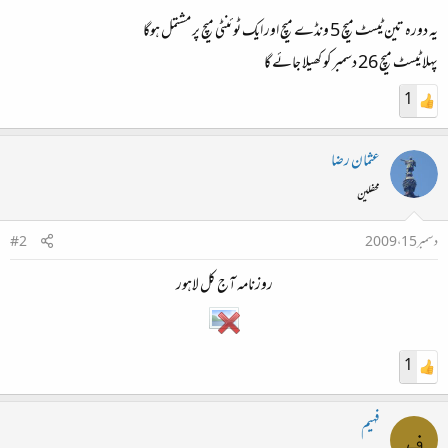
یہ دورہ تین ٹیسٹ میچ 5 ونڈے میچ اور ایک ٹوئنٹی میچ پر مشتمل ہوگا
پہلا ٹیسٹ میچ 26 دسمبر کو کھیلا جائے گا
1
عثمان رضا
محفلین
دسمبر 15، 2009
#2
روزنامہ آج کل لاہور
1
فہیم
ف