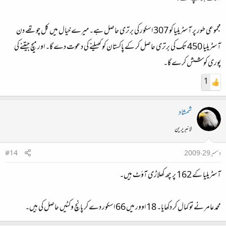
مجموعی طور پر آسٹریلیا کو 307 اسکور کی برتری حاصل ہے۔ میرے خیال میں کل چوتھے دن
آسٹریلیا 450 تک کی برتری حاصل کر کے پاکستان کو کھیلنے کی دعوت دے گا۔ اور میچ جیتنے کی
پوری کوشش کرے گا۔
1
شمشاد
لائبریرین
دسمبر 29، 2009
#14
آسٹریلیا کے 162 پر چھ کھلاڑی آؤٹ ہیں۔
محمد عامر نے تو کمال کر دکھایا۔ 18 اوور میں 66 اسکور دے کر پانچ وکٹیں حاصل کی ہیں۔