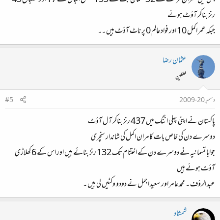
جس میں عمران فرحت کے 32 سلمان بٹ کے 153 فیصل اقبال کے 17 اور مصباح 43
رنز بناکر آؤٹ ہوئے
جبکہ عمر اکمل 10 اور فواد عالم 0 پر ناٹ آؤٹ ہیں ۔۔
عثمان رضا
محفلین
دسمبر 20، 2009
#5
پاکستان نے اپنی پہلی اننگ میں 437 رنز بناکر آل آؤٹ
دوسرے دن کی خاص بات کامران اکمل کی شاندار سنچری
جوابا تسمانیہ نے دوسرے دن کے اختتام تک 132 رنز بنائے ہیں اور اس کے 6 کھلاڑی
آؤٹ ہوئے ہیں
عبد الرؤف ۔ محمد عامر اور سعید اجمل نے دودو وکٹیں لی ہیں ۔
شمشاد