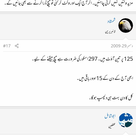
مزید وکٹیں نہیں گرنی چاہئیں۔ اگر آج ایک اور وکٹ گر گئی تو میچ ڈرا کرنے سے بھی جائیں گے۔
شمشاد
لائبریرین
دسمبر 29، 2009
#17
125 پر تین آؤٹ‌ ہیں۔ 297 اسکور کی ضرورت ہے میچ جیتنے کے لیے۔
ابھی آج کے دن کے 15 اوور باقی ہیں۔
کل کا دن بہت ہی دلچسپ ہو گا۔
ابوشامل
محفلین