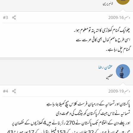
لائبریرین
دسمبر 16، 2009
#3
چلو ایک گمنام کھلاڑی کا اتہ پتہ تو معلوم ہوا۔
اسی طرح عاصم کمال بھی کافی عرسے سے
گمنام چل رہا ہے۔
عثمان رضا
محفلین
دسمبر 19، 2009
#4
پاکستان اور تسمانیہ کے درمیان فرسٹ کلاس میچ کھیلا جارہا ہے
تسمانیہ نے ٹاس جیت کر پاکستان کو بیٹنگ کی دعوت دی
اور پہلے دن کے اختتام تک پاکستان نے 270 رنز بنائے ہیں 4 کھلاڑیوں کے نقصان پر