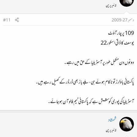
لائبریرین
دسمبر 27، 2009
#11
109 پر چار آؤٹ
یوسف کا ذاتی اسکور 22
دونوں دن مکمل طور پر آسٹریلیا کے حق میں رہہے۔
پاکستانی باؤلرز تو ناکام ہوئے ہی، بلے باز بھی ڈر ڈر کے کھیل رہے ہیں۔
آسٹریلیا کی پوری کوشش ہے کہ پاکستانی ٹیم فالو آن ہو جائے۔
شمشاد
لائبریرین