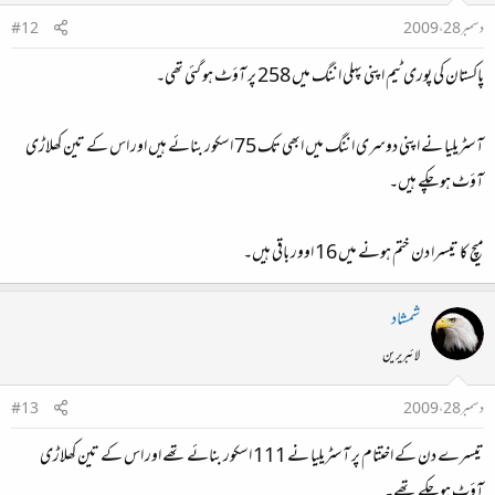
دسمبر 28، 2009
#12
پاکستان کی پوری ٹیم اپنی پہلی اننگ میں 258 پر آؤٹ‌ ہو گئی تھی۔
آسٹریلیا نے اپنی دوسری اننگ میں ابھی تک 75 اسکور بنائے ہیں اور اس کے تین کھلاڑی
آؤٹ‌ ہو چکے ہیں۔
میچ کا تیسرا دن ختم ہونے میں 16 اوور باقی ہیں۔
شمشاد
لائبریرین
دسمبر 28، 2009
#13
تیسرے دن کے اختتام پر آسٹریلیا نے 111 اسکور بنائے تھے اور اس کے تین کھلاڑی
آؤٹ ہو چکے تھے۔