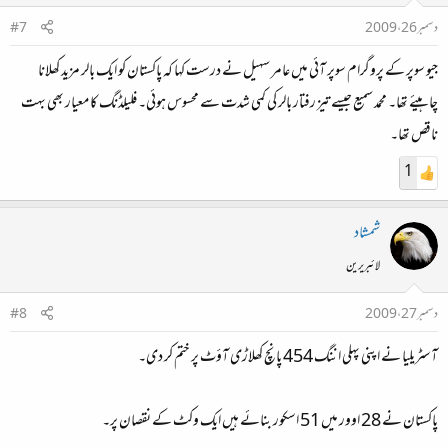
دسمبر 26، 2009
#7
جیو سوپر کے پروگرام سوپر آئی میں عامر سہیل نے درست کہا کہ پاکستان کو ایک بالر مزید کھلانا
چاہیئے تھا۔ محمد سمیع جیسے تیز رفتار بالر کی کمی شدت سے محسوس ہوئی۔ فلیلڈنگ کا معیار بھی بہت
ناقص تھا۔
1
شمشاد
لائبریرین
دسمبر 27، 2009
#8
آسٹریلیا نے اپنی پہلی اننگ 454 پانچ کھلاڑی آؤٹ پر ختم کر دی۔
پاکستان نے 28 اوور میں 51 اسکور بنائے ہیں ایک وکٹ کے نقصان پر۔