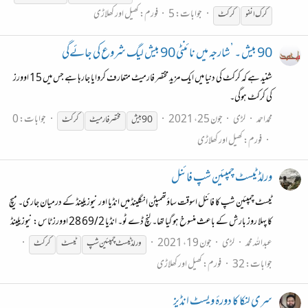
جوابات: 5
فورم:
کھیل اور کھلاڑی
کرک انفو
کرکٹ
90 بیش ۔ ’شارجہ میں نائنٹی 90 بیش لیگ شروع کی جائےگی
شنید ہے کہ کرکٹ کی دنیا میں ایک مزید مختصر فارمیٹ متعارف کروایا جارہا ہے جس میں 15 اوورز
کی کرکٹ ہوگی۔
محمداحمد
لڑی
جون 25، 2021
جوابات: 0
90 بیش
مختصر فارمیٹ
کرکٹ
فورم:
کھیل اور کھلاڑی
ورلڈ ٹیسٹ چمپئین شپ فائنل
ٹیسٹ چمپئین شپ کا فائنل اسوقت ساؤتھمپٹن انگلینڈ میں انڈیا اور نیوزیلینڈ کے درمیان جاری۔ میچ
کا پہلا روز بارش کے باعث منسوخ ہو گیا تھا۔ لنچ ڈے ٹو۔ انڈیا 69/2 28 اوورز ٹاس: نیوزیلینڈ
عبداللہ محمد
لڑی
جون 19، 2021
ورلڈ ٹیسٹ چمپئین شپ
ٹیسٹ
کرکٹ
جوابات: 32
فورم:
کھیل اور کھلاڑی
سری لنکا کا دورۂ ویسٹ انڈیز