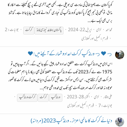
کو پاکستان سے چھیڑ خانی کی عادت سی ہو چلی ہے۔ کبھی عین آخری لمحے پر میچ کھیلنے سے انکار کا
مذاق، تو کبھی بی ٹیم بھیج کر پاکستان کو ورلڈ کپ کی ’تیاری‘ کروانے کا مذاق رچایا جاتا ہے۔ گذشتہ
برس بھی ایک بے...
محمداحمد
لڑی
اپریل 22، 2024
جوابات: 2
پاکستان بمقابلہ نیوزی لینڈ
کرکٹ
فورم:
کھیل اور کھلاڑی
っ ♥ っ ورلڈ کپ کرکٹ اعداد و شمار کے آئینے میں! ♥
اس لڑی میں ورلڈ کپ کرکٹ سے متعلق اعداد و شمار پیش کیے جائیں گے۔ اگر آپ چاہیں تو
1975 سے لے کر 2023 تک کے ورلڈ کپ سے متعلقہ کوئی بھی ریکارڈ یا اہم معلومات کی
شراکت بھی کر سکتے ہیں۔ سن انیس سو اکہتر سے قبل کرکٹ کی دنیا میں ون ڈے کرکٹ کا تصور
موجود نہ تھا اور کرکٹ صرف ٹیسٹ میچز تک ہی محدود تھی تاہم...
علی وقار
لڑی
اکتوبر 28، 2023
ورلڈ کپ
کرکٹ
کرکٹ
ورلڈ کپ
جوابات: 7
فورم:
کھیل اور کھلاڑی
دنیائے کرکٹ کا عالمی اعزاز ۔ ورلڈ کپ 2023 (مردانہ)