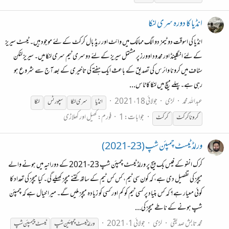
انڈیا کا دورہ سری لنکا
انڈیا کی اسوقت دو ٹیمز دو الگ ممالک میں وائٹ اور ریڈ بال کرکٹ کے لئے موجود ہیں۔ ٹیسٹ سیریز
کے لئے انگلینڈ اور محدود اوورز پر مشتمل سیریز کے لئے دوسری ٹیم سری لنکا میں۔ سیریز لنکن
سٹاف میں کرونا وائرس کی تصدیق کے باعث ایک ہفتے کی تاخیری کے بعد آج سے شروع ہو
رہی ہے۔ پہلے میچ میں لنکا کا ٹاس...
عبداللہ محمد
لڑی
جولائی 18، 2021
انڈیا
سری لنکا
سپورٹس
لنکا
جوابات: 1
فورم:
کھیل اور کھلاڑی
کرونا
کرکٹ
کرکٹ
ورلڈ ٹیسٹ چمپئن شپ (23-2021)
کرک انفو کے فیس بک پیج پر ورلڈ ٹیسٹ چمپئن شپ 23-2021 کے دورانیہ میں ہونے والے
میچز کی تفصیل دی ہے، کہ کون سی ٹیم، کس کس ٹیم کے ساتھ کتنے میچز کھیلے گی۔ کیا میچز کی تعداد کا
کوئی معیار ہے؟ کہ کس بنیاد پر کسی ٹیم کو کم اور کسی کو زیادہ میچز ملیں گے۔ میرا خیال ہے کہ چمپئن
شپ ہونے کے ناطے میچز کی...
محمد تابش صدیقی
لڑی
جولائی 1، 2021
ورلڈ ٹیسٹ چمپئین شپ
ٹیسٹ چیمپئن شپ