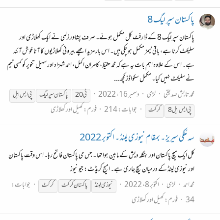
پاکستان سپر لیگ 8
پاکستان سپر لیگ 8 کے ڈارفٹ کل مکمل ہوئے۔ صرف پشاور زلمی نے ایک کھلاڑی اور
سلیکٹ کرنا ہے، باقی ٹیمز مکمل ہو چکی ہیں۔ اس بار مزید اچھے بیرونی کھلاڑیوں کا آنا خوش آئند
ہے۔ اس کے علاوہ اہم بات یہ ہے کہ محمد حفیظ، کامران اکمل، احمد شہزاد اور سہیل تنویر کو کسی ٹیم
نے سلیکٹ نہیں کیا۔ مکمل سکواڈز کچھ...
محمد تابش صدیقی
لڑی
دسمبر 16، 2022
ٹی20
پاکستان سپر لیگ
پی ایس ایل
جوابات: 214
فورم:
کھیل اور کھلاڑی
پی ایس ایل 8
کرکٹ
سہ مُلکی سیریز ۔ بمقام نیوزی لینڈ ۔ اکتوبر 2022
کل ایک میچ پاکستان اور بنگلہ دیش کے مابین ہوا تھا ۔ جس می پاکستان فاتح رہا۔ اس وقت پاکستان
اور نیوزی لینڈ کے درمیان میچ جاری ہے۔ امیج کریڈٹ: جیو نیوز
محمداحمد
لڑی
اکتوبر 8، 2022
جوابات:
نیوزی لینڈ
پاکستان
کرکٹ
کرکٹ
34
فورم:
کھیل اور کھلاڑی