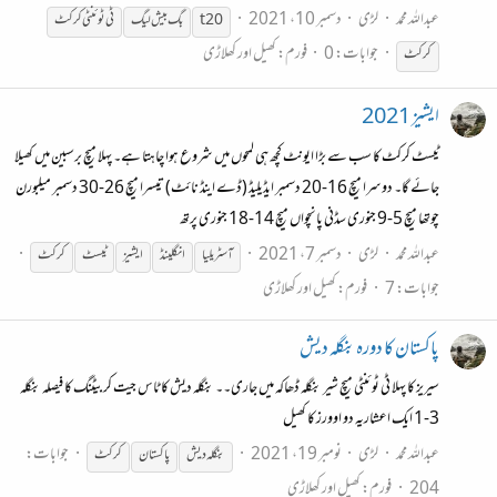
عبداللہ محمد
لڑی
دسمبر 10، 2021
t20
بگ بیش لیگ
ٹی ٹوئنٹی
کرکٹ
جوابات: 0
فورم:
کھیل اور کھلاڑی
کرکٹ
ایشیز 2021
ٹیسٹ کرکٹ کا سب سے بڑا ایونٹ کچھ ہی لمحوں میں شروع ہوا چاہتا ہے۔ پہلا میچ برسبین میں کھیلا
جائے گا۔ دوسرا میچ 16-20 دسمبر ایڈیلیڈ (ڈے اینڈ نائٹ) تیسرا میچ 26-30 دسمبر میلبورن
چوتھا میچ 5-9 جنوری سڈنی پانچواں میچ 14-18 جنوری پرتھ
عبداللہ محمد
لڑی
دسمبر 7، 2021
آسٹریلیا
انگلینڈ
ایشیز
ٹیسٹ
کرکٹ
جوابات: 7
فورم:
کھیل اور کھلاڑی
پاکستان کا دورہ بنگلہ دیش
سیریز کا پہلا ٹی ٹوئنٹی میچ شیر بنگلہ ڈھاکہ میں جاری۔۔ بنگلہ دیش کا ٹاس جیت کر بیٹنگ کا فیصلہ بنگلہ
3-1 ایک اعشاریہ دو اوورز کا کھیل
عبداللہ محمد
لڑی
نومبر 19، 2021
جوابات:
بنگلہ دیش
پاکستان
کرکٹ
204
فورم:
کھیل اور کھلاڑی