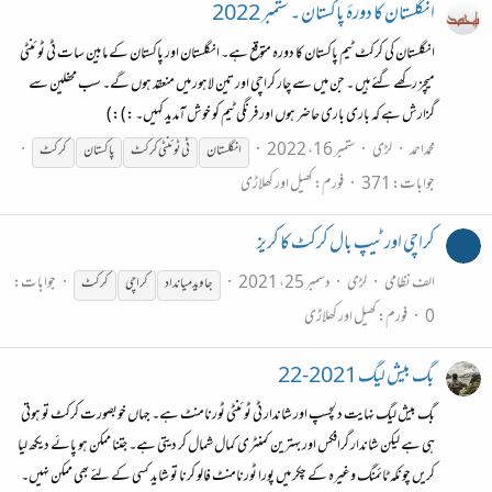
انگلستان کا دورہٴ پاکستان ۔ ستمبر 2022
انگلستان کی کرکٹ ٹیم پاکستان کا دورہ متوقع ہے۔ انگلستان اور پاکستان کے مابین سات ٹی ٹوئنٹی
میچز رکھے گئے ہیں ۔ جن میں سے چار کراچی اور تین لاہور میں منعقد ہوں گے۔ سب محفلین سے
گزارش ہے کہ باری باری حاضر ہوں اور فرنگی ٹیم کو خوش آمدید کہیں۔ :) :)
محمداحمد
لڑی
ستمبر 16، 2022
انگلستان
ٹی ٹوئنٹی
کرکٹ
پاکستان
کرکٹ
جوابات: 371
فورم:
کھیل اور کھلاڑی
کراچی اور ٹیپ بال کرکٹ کا کریز
الف نظامی
لڑی
دسمبر 25، 2021
جوابات:
جاوید میانداد
کراچی
کرکٹ
0
فورم:
کھیل اور کھلاڑی
بگ بیش لیگ 2021-22
بگ بیش لیگ نہایت دلچسپ اور شاندار ٹی ٹوئنٹی ٹورنامنٹ ہے۔ جہاں خوبصورت کرکٹ تو ہوتی
ہی ہے لیکن شاندار گرافکس اور بہترین کمنٹری کمال شمال کر دیتی ہے۔ جتنا ممکن ہو پائے دیکھ لیا
کریں چونکہ ٹائمنگ وغیرہ کے چکر میں پورا ٹورنامنٹ فالو کرنا تو شاید کسی کے لئے بھی ممکن نہیں۔