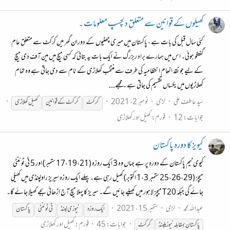
کھیلوں کے قوانین سے متعلق دلچسپ معلومات ۔
کئی سال قبل کی بات ہے ، پاکستان میں میری چھٹیوں کے دوران گھر میں کرکٹ سے متعلق عام
گفتگو ہوئی۔ اس میں ہمارے براد ربزرگ نے ایک بات یہ بتائی کہ کسی میچ میں مین آف دی میچ
کے لیے جو نقد انعام انتظامیہ کی طرف سے منتخب کھلاڑی کے نام سے دی جاتی ہے وہ تمام
کھلاڑیوں میں یکساں تقسیم کی جاتی ہے ۔ مجھے...
سید عاطف علی
لڑی
نومبر 2، 2021
کرکٹ
کرکٹ
کےقوانین
کھیل کھلاڑی
جوابات: 12
فورم:
کھیل اور کھلاڑی
کیویز کا دورہ پاکستان
کیوی ٹیم پاکستان کے دورہ پر ہے جہاں وہ 3 ایک روزہ (17،19،21 ستمبر) اور 5 ٹی ٹوئنٹی
میچز (25،26،29 ستمبر 1،3 اکتوبر) کھیل رہی ہے۔ پہلے ایک روزہ سیریز راولپنڈی میں کھیلی
جائے گی جبکہ T20 میچز لاہور میں کھیلے جائیں گے۔ سیریز کا پہلا میچ آج اڑھائی بجے کھیلا جائے گا۔
عبداللہ محمد
لڑی
ستمبر 15، 2021
ایک روزہ
نیوزی لینڈ
ٹی ٹوئنٹی
پاکستان
جوابات: 45
فورم:
کھیل اور کھلاڑی
پاکستان بمقابلہ نیوزیلینڈ
کرکٹ