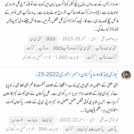
دو ہزار انیس کے بعد رواں سال پانچ اکتوبر کو ( اگر جدید زبان میں کہا جائے تو جو کہ آج کل ضروری
ہوتا جارہا ہے :) ) مردانہ کرکٹ کا ورلڈ کپ شروع ہونے جارہا ہے ۔یہ ورلڈ کپ بیس نومبر کے
فائنل میچ تک جاری رہے گا۔ ایک کروڑ ڈالر کی کل مختص رقم میں سے فائنل جیتنے والی ٹیم چالیس
لاکھ ڈالر کمائے گی...
سید عاطف علی
لڑی
ستمبر 26، 2023
2023
آئی سی سی
آئی سی سی ورلڈ کپ
آئی سی سی
کرکٹ
ورلڈ کپ 2023
ورلڈ کپ
کرکٹ
جوابات: 1,660
فورم:
کھیل اور کھلاڑی
کرکٹ
ورلڈ کپ
کرکٹ
،
نیوزی لینڈ کا دورۂ پاکستان دسمبر، جنوری 2022-23ء
ابھی عشق کے امتحاں اور بھی ہیں جی جناب! انگلینڈ کے خلاف شکست کا غم ابھی غلط بھی نہ ہو پایا
ہے کہ نیوزی لینڈ کے خلاف ہوم سیریز سر پر کھڑی ہے۔ کل پاکستان نے اپنی ٹیسٹ ٹیم کا اعلان
کر دیا ہے، جس پر شاید ہی کوئی شخص مکمل مطمئن ہو، ٹیم اور پی سی بی کے علاوہ۔ پاکستان ٹیسٹ
اسکواڈ میں بابر اعظم (کپتان)،...
محمد تابش صدیقی
لڑی
دسمبر 22، 2022
نیوزی لینڈ
ون ڈے
ٹیسٹ سیریز
جوابات: 394
فورم:
کھیل اور کھلاڑی
پاکستان
پاکستان بمقابلہ نیوزی لینڈ
کرکٹ