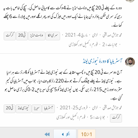
دورہ کے پہلے ٹی 20 میچ میں ویسٹ انڈیز نے 4 وکٹ سے کامیابی حاصل کی۔ میچ کی خاص بات یہ
رہی کہ سری لنکن باؤلر دنن جایا نے ایک اوور میں ہیٹرک کی اور پھر اگلے اوور میں پولارڈ سے 6 چھکے
کھائے۔
محمد تابش صدیقی
لڑی
مارچ 4، 2021
سری لنکا
ویسٹ انڈیز
ٹی 20
کرکٹ
جوابات: 2
فورم:
کھیل اور کھلاڑی
آسٹریلیا کا دورۂ نیوزی لینڈ
آج دوسرے ٹی 20 میچ میں دلچسپ مقابلہ کے بعد نیوزی لینڈ نے آسٹریلیا کو 4 رنز سے ہرا دیا
ہے۔ نیوزی لینڈ نے پہلے بییٹنگ کرتے ہوئے 220 رنز کا ہدف دیا۔ جواب میں آسٹریلیا کی ٹیم
مقررہ اوورز میں 215 رنز بن سکی۔ یوں نیوزی لینڈ کو 5 میچز کی سیریز میں 2-0 کی برتری حاصل ہو
گئی ہے۔
محمد تابش صدیقی
لڑی
فروری 25، 2021
آسٹریلیا
سیریز
نیوزی لینڈ
ٹی 20
جوابات: 5
فورم:
کھیل اور کھلاڑی
کرکٹ
Last
1 از 10
اگلا