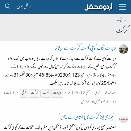
داخل ہوں
ٹیگ
کرکٹ
ویرات کنگ کوہلی ٹیسٹ کرکٹ سے ریٹائر
ویرات کوہلی نے ٹیسٹ کرکٹ سے ریٹائرمنٹ کا اعلان کر دیا ہے۔ یوں وہ اب بس ایک روزہ
کرکٹ جاری رکھیں گے۔ ویرات کا ٹیست کیرئیر بھی کمال ہے لیکن انکے روزہ ریکارڈ کے
سامنے یہ پھیکا سا لگتا ہے۔ میچز 123 رنز 9230 اوسط46،85 سینچریز 30 ففٹییز31 بہترین
اسکور 254 کوہلی جی کے آکڑے بلا شبہ شاندار ہیں لیکن...
عبداللہ محمد
لڑی
مئی 12، 2025
جوابات:
ویرات
ٹیسٹ
کرکٹ
کوہلی
6
فورم:
کھیل اور کھلاڑی
’نیوزی لینڈ کرکٹ کا پاکستان سے مذاق‘
مصنف, سمیع چوہدری گو اس کی کوئی منطقی توجیہہ تو ممکن نہیں مگر یہ ایک حقیقت ہے کہ کیوی کرکٹ